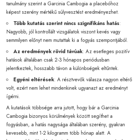
tanulmány szerint a Garcinia Cambogia a placebóhoz
képest szerény mértékű súlyvesztést eredményezhet.
Több kutatás szerint nincs szignifikáns hatás
:
Nagyobb, jól kontrollált vizsgálatok viszont kevés vagy
semmilyen előnyt nem mutattak ki a fogyás szempontjából.
Az eredmények rövid távúak
: Az esetleges pozitív
hatások általában csak 2-3 hónapos periódusban
jelentkeztek, hosszabb távon a különbségek eltűntek.
Egyéni eltérések
: A résztvevők válasza nagyon eltérő
volt, ezért nem lehet mindenkinek ugyanazt az eredményt
ígérni.
A kutatások többsége arra jutott, hogy bár a Garcinia
Cambogia bizonyos körülmények között segíthet a
fogyásban, a hatás nagysága általában szerény, gyakran
kevesebb, mint 1-2 kilogramm több hónap alatt. A