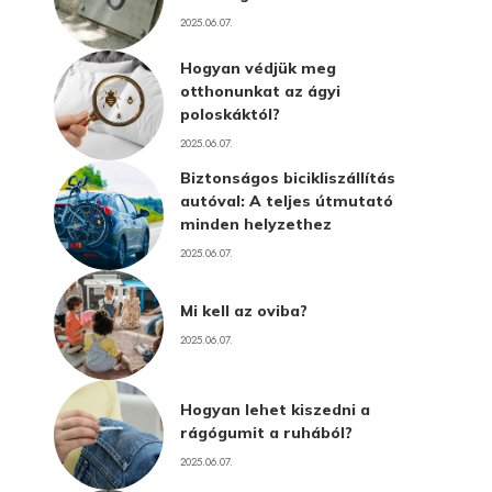
2025.06.07.
Hogyan védjük meg
otthonunkat az ágyi
poloskáktól?
2025.06.07.
Biztonságos bicikliszállítás
autóval: A teljes útmutató
minden helyzethez
2025.06.07.
Mi kell az oviba?
2025.06.07.
Hogyan lehet kiszedni a
rágógumit a ruhából?
2025.06.07.