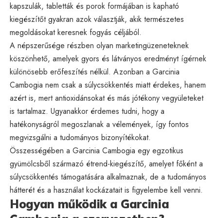
kapszulák, tabletták és porok formájában is kapható
kiegészítőt gyakran azok választják, akik természetes
megoldásokat keresnek fogyás céljából.
A népszerűsége részben olyan marketingüzeneteknek
köszönhető, amelyek gyors és látványos eredményt ígérnek
különösebb erőfeszítés nélkül. Azonban a Garcinia
Cambogia nem csak a súlycsökkentés miatt érdekes, hanem
azért is, mert antioxidánsokat és más jótékony vegyületeket
is tartalmaz. Ugyanakkor érdemes tudni, hogy a
hatékonyságról megoszlanak a vélemények, így fontos
megvizsgálni a tudományos bizonyítékokat.
Összességében a Garcinia Cambogia egy egzotikus
gyümölcsből származó étrend-kiegészítő, amelyet főként a
súlycsökkentés támogatására alkalmaznak, de a tudományos
hátterét és a használat kockázatait is figyelembe kell venni.
Hogyan működik a Garcinia