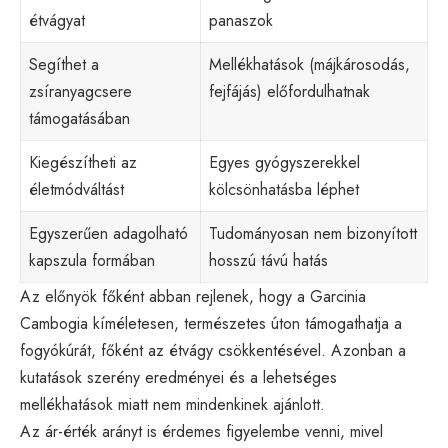
étvágyat
panaszok
Segíthet a
Mellékhatások (májkárosodás,
zsíranyagcsere
fejfájás) előfordulhatnak
támogatásában
Kiegészítheti az
Egyes gyógyszerekkel
életmódváltást
kölcsönhatásba léphet
Egyszerűen adagolható
Tudományosan nem bizonyított
kapszula formában
hosszú távú hatás
Az előnyök főként abban rejlenek, hogy a Garcinia
Cambogia kíméletesen, természetes úton támogathatja a
fogyókúrát, főként az étvágy csökkentésével. Azonban a
kutatások szerény eredményei és a lehetséges
mellékhatások miatt nem mindenkinek ajánlott.
Az ár-érték arányt is érdemes figyelembe venni, mivel