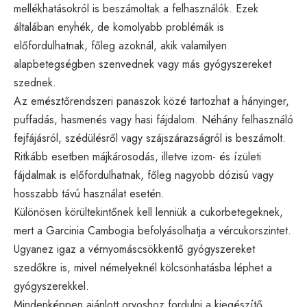
mellékhatásokról is beszámoltak a felhasználók. Ezek
általában enyhék, de komolyabb problémák is
előfordulhatnak, főleg azoknál, akik valamilyen
alapbetegségben szenvednek vagy más gyógyszereket
szednek.
Az emésztőrendszeri panaszok közé tartozhat a hányinger,
puffadás, hasmenés vagy hasi fájdalom. Néhány felhasználó
fejfájásról, szédülésről vagy szájszárazságról is beszámolt.
Ritkább esetben májkárosodás, illetve izom- és ízületi
fájdalmak is előfordulhatnak, főleg nagyobb dózisú vagy
hosszabb távú használat esetén.
Különösen körültekintőnek kell lenniük a cukorbetegeknek,
mert a Garcinia Cambogia befolyásolhatja a vércukorszintet.
Ugyanez igaz a vérnyomáscsökkentő gyógyszereket
szedőkre is, mivel némelyeknél kölcsönhatásba léphet a
gyógyszerekkel.
Mindenképpen ajánlott orvoshoz fordulni a kiegészítő