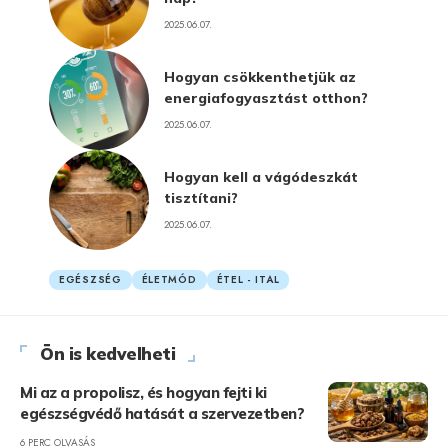
2025.06.07.
Hogyan csökkenthetjük az
energiafogyasztást otthon?
2025.06.07.
Hogyan kell a vágódeszkát
tisztítani?
2025.06.07.
EGÉSZSÉG
ÉLETMÓD
ÉTEL - ITAL
Ön is kedvelheti
Mi az a propolisz, és hogyan fejti ki
egészségvédő hatását a szervezetben?
6 PERC OLVASÁS