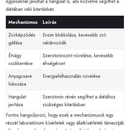
egyeseknél javulhat a hangulat is, ami közvetve segíthet a
diétában való kitartásban.
Mechanizmus
Leírás
Zsírképződés
Enzim blokkolása, kevesebb zsír
gátlása
raktározódik
Étvágy
Szerotoninszint növelése, kevesebb
csökkentése
éhségérzet
Anyagcsere
Energiafelhasználás növelése
fokozása
Hangulat
Szerotonin révén segíthet a diétához
javítása
szükséges kitartásban
Fontos hangsúlyozni, hogy ezek a mechanizmusok egy
részét laboratóriumi kísérletek vagy állatkísérletek támasztják