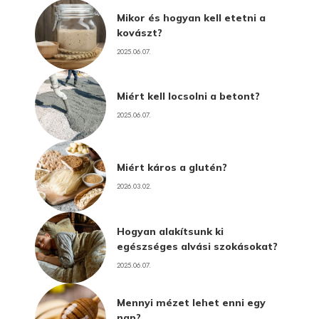
Mikor és hogyan kell etetni a
kovászt?
2025.06.07.
Miért kell locsolni a betont?
2025.06.07.
Miért káros a glutén?
2026.03.02.
Hogyan alakítsunk ki
egészséges alvási szokásokat?
2025.06.07.
Mennyi mézet lehet enni egy
nap?