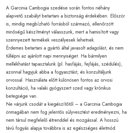
A Garcinia Cambogia szedése során fontos néhány
alapvető szabályt betartani a biztonság érdekében. Először
is, mindig megbízható forrásból származó, ellenőrzött
minőségű készítményt válasszunk, mert a hamisított vagy
szennyezett termékek veszélyesek lehetnek.
Érdemes betartani a gyártó által javasolt adagolást, és nem
túllépni az ajánlott napi mennyiséget. Ha bármilyen
mellékhatást tapasztalunk (pl. hasfájás, fejfájás, szédülés),
azonnal hagyjuk abba a fogyasztást, és konzultáljunk
orvossal. Használata előtt különösen fontos az orvosi
konzultáció, ha valaki gyógyszert szed vagy krónikus
betegsége van.
Ne várjunk csodát a kiegészítőtől – a Garcinia Cambogia
önmagában nem fog jelentős súlyvesztést eredményezni, ha
nem társul megfelelő étrenddel és mozgással. A hosszú
távú fogyás alapja továbbra is az egészséges életmód.