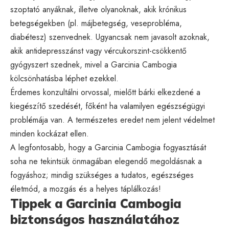
szoptató anyáknak, illetve olyanoknak, akik krónikus
betegségekben (pl. májbetegség, veseprobléma,
diabétesz) szenvednek. Ugyancsak nem javasolt azoknak,
akik antidepresszánst vagy vércukorszint-csökkentő
gyógyszert szednek, mivel a Garcinia Cambogia
kölcsönhatásba léphet ezekkel.
Érdemes konzultálni orvossal, mielőtt bárki elkezdené a
kiegészítő szedését, főként ha valamilyen egészségügyi
problémája van. A természetes eredet nem jelent védelmet
minden kockázat ellen.
A legfontosabb, hogy a Garcinia Cambogia fogyasztását
soha ne tekintsük önmagában elegendő megoldásnak a
fogyáshoz; mindig szükséges a tudatos, egészséges
életmód, a mozgás és a helyes táplálkozás!
Tippek a Garcinia Cambogia
biztonságos használatához