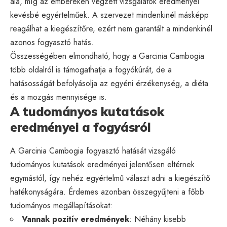
alá, míg az embereken végzett vizsgálatok eredményei
kevésbé egyértelműek. A szervezet mindenkinél másképp
reagálhat a kiegészítőre, ezért nem garantált a mindenkinél
azonos fogyasztó hatás.
Összességében elmondható, hogy a Garcinia Cambogia
több oldalról is támogathatja a fogyókúrát, de a
hatásosságát befolyásolja az egyéni érzékenység, a diéta
és a mozgás mennyisége is.
A tudományos kutatások
eredményei a fogyásról
A Garcinia Cambogia fogyasztó hatását vizsgáló
tudományos kutatások eredményei jelentősen eltérnek
egymástól, így nehéz egyértelmű választ adni a kiegészítő
hatékonyságára. Érdemes azonban összegyűjteni a főbb
tudományos megállapításokat:
Vannak pozitív eredmények
: Néhány kisebb