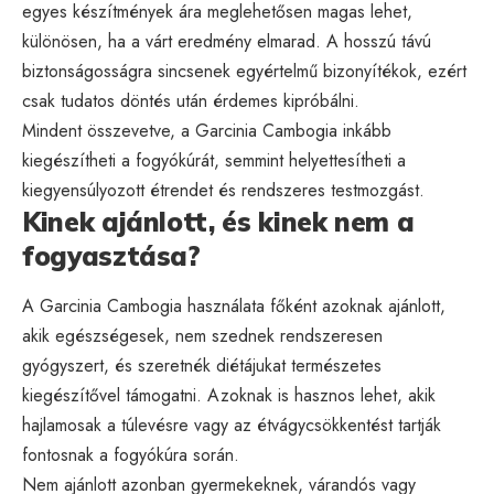
egyes készítmények ára meglehetősen magas lehet,
különösen, ha a várt eredmény elmarad. A hosszú távú
biztonságosságra sincsenek egyértelmű bizonyítékok, ezért
csak tudatos döntés után érdemes kipróbálni.
Mindent összevetve, a Garcinia Cambogia inkább
kiegészítheti a fogyókúrát, semmint helyettesítheti a
kiegyensúlyozott étrendet és rendszeres testmozgást.
Kinek ajánlott, és kinek nem a
fogyasztása?
A Garcinia Cambogia használata főként azoknak ajánlott,
akik egészségesek, nem szednek rendszeresen
gyógyszert, és szeretnék diétájukat természetes
kiegészítővel támogatni. Azoknak is hasznos lehet, akik
hajlamosak a túlevésre vagy az étvágycsökkentést tartják
fontosnak a fogyókúra során.
Nem ajánlott azonban gyermekeknek, várandós vagy