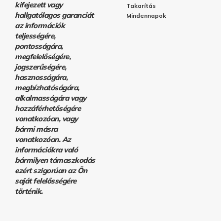
kifejezett vagy
Takarítás
hallgatólagos garanciát
Mindennapok
az információk
teljességére,
pontosságára,
megfelelőségére,
jogszerűségére,
hasznosságára,
megbízhatóságára,
alkalmasságára vagy
hozzáférhetőségére
vonatkozóan, vagy
bármi másra
vonatkozóan. Az
információkra való
bármilyen támaszkodás
ezért szigorúan az Ön
saját felelősségére
történik.