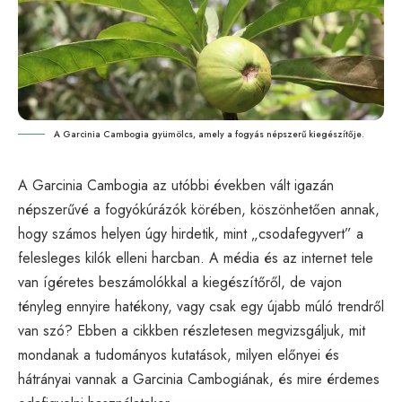
A Garcinia Cambogia gyümölcs, amely a fogyás népszerű kiegészítője.
A Garcinia Cambogia az utóbbi években vált igazán
népszerűvé a fogyókúrázók körében, köszönhetően annak,
hogy számos helyen úgy hirdetik, mint „csodafegyvert” a
felesleges kilók elleni harcban. A média és az internet tele
van ígéretes beszámolókkal a kiegészítőről, de vajon
tényleg ennyire hatékony, vagy csak egy újabb múló trendről
van szó? Ebben a cikkben részletesen megvizsgáljuk, mit
mondanak a tudományos kutatások, milyen előnyei és
hátrányai vannak a Garcinia Cambogiának, és mire érdemes