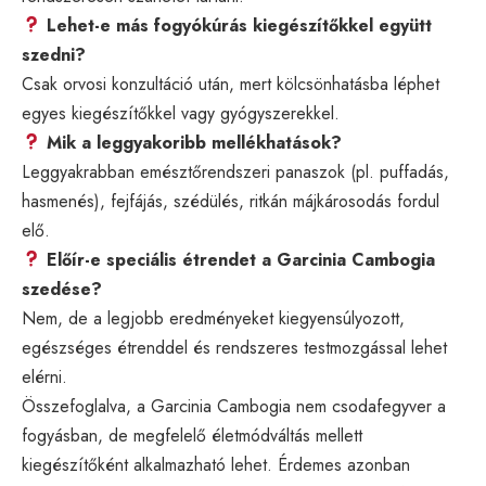
Lehet-e más fogyókúrás kiegészítőkkel együtt
szedni?
Csak orvosi konzultáció után, mert kölcsönhatásba léphet
egyes kiegészítőkkel vagy gyógyszerekkel.
Mik a leggyakoribb mellékhatások?
Leggyakrabban emésztőrendszeri panaszok (pl. puffadás,
hasmenés), fejfájás, szédülés, ritkán májkárosodás fordul
elő.
Előír-e speciális étrendet a Garcinia Cambogia
szedése?
Nem, de a legjobb eredményeket kiegyensúlyozott,
egészséges étrenddel és rendszeres testmozgással lehet
elérni.
Összefoglalva, a Garcinia Cambogia nem csodafegyver a
fogyásban, de megfelelő életmódváltás mellett
kiegészítőként alkalmazható lehet. Érdemes azonban