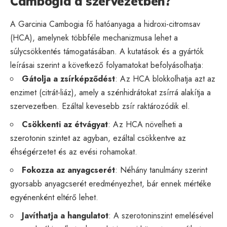
Cambogia a szervezetben?
A Garcinia Cambogia fő hatóanyaga a hidroxi-citromsav
(HCA), amelynek többféle mechanizmusa lehet a
súlycsökkentés támogatásában. A kutatások és a gyártók
leírásai szerint a következő folyamatokat befolyásolhatja:
Gátolja a zsírképződést
: Az HCA blokkolhatja azt az
enzimet (citrát-liáz), amely a szénhidrátokat zsírrá alakítja a
szervezetben. Ezáltal kevesebb zsír raktározódik el.
Csökkenti az étvágyat
: Az HCA növelheti a
szerotonin szintet az agyban, ezáltal csökkentve az
éhségérzetet és az evési rohamokat.
Fokozza az anyagcserét
: Néhány tanulmány szerint
gyorsabb anyagcserét eredményezhet, bár ennek mértéke
egyénenként eltérő lehet.
Javíthatja a hangulatot
: A szerotoninszint emelésével