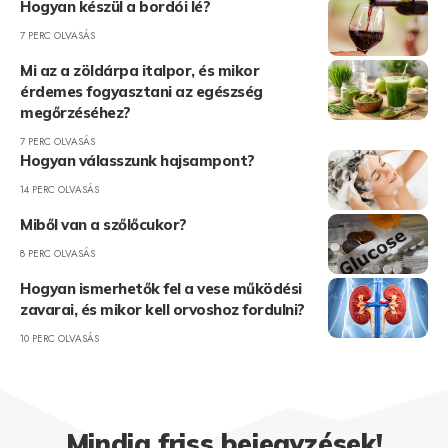
Hogyan készül a bordói lé?
7 PERC OLVASÁS
Mi az a zöldárpa italpor, és mikor
érdemes fogyasztani az egészség
megőrzéséhez?
7 PERC OLVASÁS
Hogyan válasszunk hajsampont?
14 PERC OLVASÁS
Miből van a szőlőcukor?
8 PERC OLVASÁS
Hogyan ismerhetők fel a vese működési
zavarai, és mikor kell orvoshoz fordulni?
10 PERC OLVASÁS
Mindig friss bejegyzések!