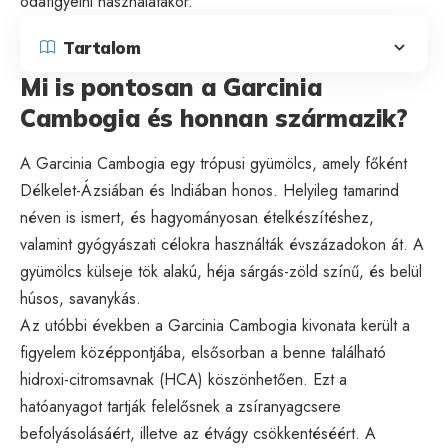
odafigyelni használatakor.
Tartalom
Mi is pontosan a Garcinia
Cambogia és honnan származik?
A Garcinia Cambogia egy trópusi gyümölcs, amely főként
Délkelet-Ázsiában és Indiában honos. Helyileg tamarind
néven is ismert, és hagyományosan ételkészítéshez,
valamint gyógyászati célokra használták évszázadokon át. A
gyümölcs külseje tök alakú, héja sárgás-zöld színű, és belül
húsos, savanykás.
Az utóbbi években a Garcinia Cambogia kivonata került a
figyelem középpontjába, elsősorban a benne található
hidroxi-citromsavnak (HCA) köszönhetően. Ezt a
hatóanyagot tartják felelősnek a zsíranyagcsere
befolyásolásáért, illetve az étvágy csökkentéséért. A