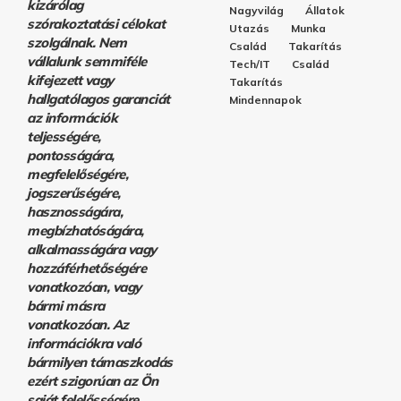
kizárólag
Nagyvilág
Állatok
szórakoztatási célokat
Utazás
Munka
szolgálnak. Nem
Család
Takarítás
vállalunk semmiféle
Tech/IT
Család
kifejezett vagy
Takarítás
hallgatólagos garanciát
Mindennapok
az információk
teljességére,
pontosságára,
megfelelőségére,
jogszerűségére,
hasznosságára,
megbízhatóságára,
alkalmasságára vagy
hozzáférhetőségére
vonatkozóan, vagy
bármi másra
vonatkozóan. Az
információkra való
bármilyen támaszkodás
ezért szigorúan az Ön
saját felelősségére