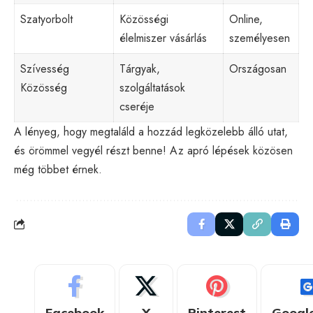
Szatyorbolt
Közösségi
Online,
élelmiszer vásárlás
személyesen
Szívesség
Tárgyak,
Országosan
Közösség
szolgáltatások
cseréje
A lényeg, hogy megtaláld a hozzád legközelebb álló utat,
és örömmel vegyél részt benne! Az apró lépések közösen
még többet érnek.
Facebook
X
Pinterest
Googl