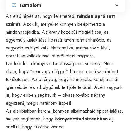
Tartalom
Az első lépés az, hogy felismered:
minden apró tett
számít
. Azok is, melyeket könnyen beépíthetsz a
mindennapjaidba. Az arany középút megtalálása, az
egyensúly kialakítása hosszú távon fenntarthatóbb, és
nagyobb eséllyel válik életformává, mintha rövid távú,
drasztikus változtatásokat erőltetnél magadra.
Ne feledd, a környezettudatosság nem verseny! Nincs
olyan, hogy "nem vagy elég jó", ha nem csinálsz mindent
tökéletesen. Az a lényeg, hogy harmóniába kerülj a saját
igényeiddel és a bolygónak tett jótetteiddel. Azért vagyunk
itt, hogy ebben segítsünk – olvass tovább néhány
egyszerű, mégis hatékony tippet!
Az alábbiakban három, könnyen alkalmazható tippet találsz,
melyek segítenek, hogy
környezettudatosabban
élj
anélkül, hogy túlzásba vinnéd.