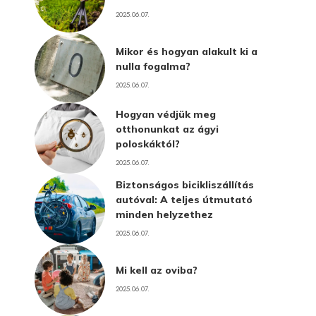
2025.06.07.
Mikor és hogyan alakult ki a
nulla fogalma?
2025.06.07.
Hogyan védjük meg
otthonunkat az ágyi
poloskáktól?
2025.06.07.
Biztonságos bicikliszállítás
autóval: A teljes útmutató
minden helyzethez
2025.06.07.
Mi kell az oviba?
2025.06.07.