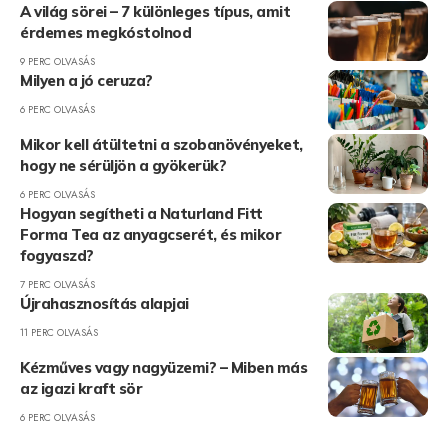
A világ sörei – 7 különleges típus, amit
érdemes megkóstolnod
9 PERC OLVASÁS
Milyen a jó ceruza?
6 PERC OLVASÁS
Mikor kell átültetni a szobanövényeket,
hogy ne sérüljön a gyökerük?
6 PERC OLVASÁS
Hogyan segítheti a Naturland Fitt
Forma Tea az anyagcserét, és mikor
fogyaszd?
7 PERC OLVASÁS
Újrahasznosítás alapjai
11 PERC OLVASÁS
Kézműves vagy nagyüzemi? – Miben más
az igazi kraft sör
6 PERC OLVASÁS