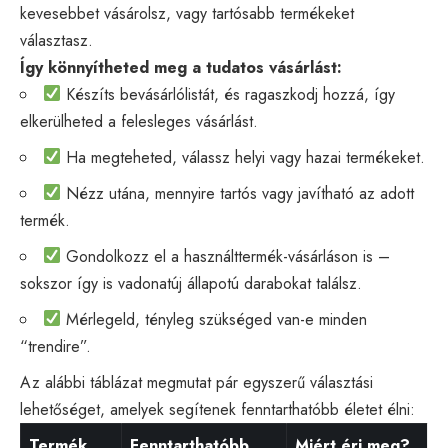
kevesebbet vásárolsz, vagy tartósabb termékeket
választasz.
Így könnyítheted meg a tudatos vásárlást:
Készíts bevásárlólistát, és ragaszkodj hozzá, így
elkerülheted a felesleges vásárlást.
Ha megteheted, válassz helyi vagy hazai termékeket.
Nézz utána, mennyire tartós vagy javítható az adott
termék.
Gondolkozz el a használttermék-vásárláson is –
sokszor így is vadonatúj állapotú darabokat találsz.
Mérlegeld, tényleg szükséged van-e minden
“trendire”.
Az alábbi táblázat megmutat pár egyszerű választási
lehetőséget, amelyek segítenek fenntarthatóbb életet élni:
Termék
Fenntarthatóbb
Miért éri meg?