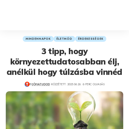
MINDENNAPOK
ÉLETMÓD
ÉRDEKESSÉGEK
3 tipp, hogy
környezettudatosabban élj,
anélkül hogy túlzásba vinnéd
BY
JÓHATUDOD
KÖZZÉTETT: 2025.06.26.
6 PERC OLVASÁS