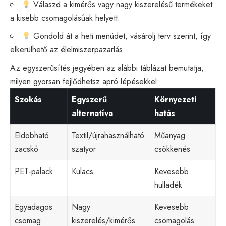
Válaszd a kimérős vagy nagy kiszerelésű termékeket
a kisebb csomagolásúak helyett.
Gondold át a heti menüdet, vásárolj terv szerint, így
elkerülhető az élelmiszerpazarlás.
Az egyszerűsítés jegyében az alábbi táblázat bemutatja,
milyen gyorsan fejlődhetsz apró lépésekkel:
Szokás
Egyszerű
Környezeti
alternatíva
hatás
Eldobható
Textil/újrahasználható
Műanyag
zacskó
szatyor
csökkenés
PET-palack
Kulacs
Kevesebb
hulladék
Egyadagos
Nagy
Kevesebb
csomag
kiszerelés/kimérős
csomagolás