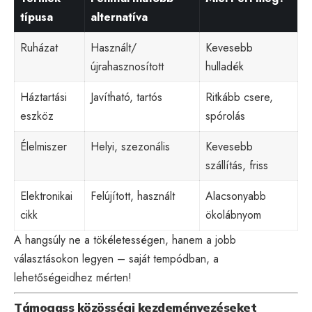
típusa
alternatíva
Ruházat
Használt/
Kevesebb
újrahasznosított
hulladék
Háztartási
Javítható, tartós
Ritkább csere,
eszköz
spórolás
Élelmiszer
Helyi, szezonális
Kevesebb
szállítás, friss
Elektronikai
Felújított, használt
Alacsonyabb
cikk
ökolábnyom
A hangsúly ne a tökéletességen, hanem a jobb
választásokon legyen – saját tempódban, a
lehetőségeidhez mérten!
Támogass közösségi kezdeményezéseket