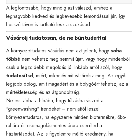
A legfontosabb, hogy mindig azt válaszd, amihez a
legnagyobb kedved és legkevesebb lemondással jár, így
hosszú távon is tartható lesz a szokásod.
Vásárolj tudatosan, de ne bűntudattal
A környezettudatos vásárlás nem azt jelenti, hogy
soha
többé
nem vehetsz meg semmit újat, vagy hogy mindenből
csak a legzöldebb megoldás jó. Inkább arról szól, hogy
tudatosítsd
, miért, mikor és mit vásárolsz meg. Az egyik
legjobb dolog, amit magadért és a bolygóért tehetsz, az a
mértékletesség és az átgondoltság.
Ne ess abba a hibába, hogy túlzásba viszed a
"greenwashing" trendeket – nem attól leszel
környezettudatos, ha egyszerre minden biotermékre, öko-
ruhára és csomagolásmentes árura cseréled a
háztartásodat. Az is figyelemre méltó eredmény, ha