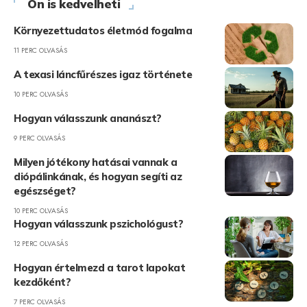
Ön is kedvelheti
Környezettudatos életmód fogalma
11 PERC OLVASÁS
A texasi láncfűrészes igaz története
10 PERC OLVASÁS
Hogyan válasszunk ananászt?
9 PERC OLVASÁS
Milyen jótékony hatásai vannak a
diópálinkának, és hogyan segíti az
egészséget?
10 PERC OLVASÁS
Hogyan válasszunk pszichológust?
12 PERC OLVASÁS
Hogyan értelmezd a tarot lapokat
kezdőként?
7 PERC OLVASÁS