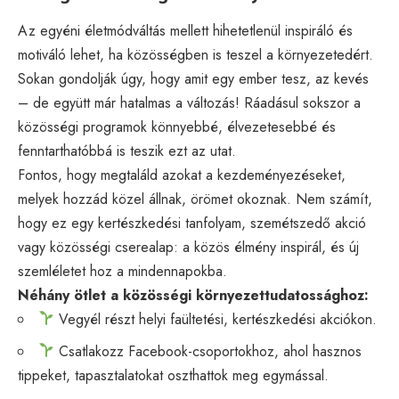
Az egyéni életmódváltás mellett hihetetlenül inspiráló és
motiváló lehet, ha közösségben is teszel a környezetedért.
Sokan gondolják úgy, hogy amit egy ember tesz, az kevés
– de együtt már hatalmas a változás! Ráadásul sokszor a
közösségi programok könnyebbé, élvezetesebbé és
fenntarthatóbbá is teszik ezt az utat.
Fontos, hogy megtaláld azokat a kezdeményezéseket,
melyek hozzád közel állnak, örömet okoznak. Nem számít,
hogy ez egy kertészkedési tanfolyam, szemétszedő akció
vagy közösségi cserealap: a közös élmény inspirál, és új
szemléletet hoz a mindennapokba.
Néhány ötlet a közösségi környezettudatossághoz:
Vegyél részt helyi faültetési, kertészkedési akciókon.
Csatlakozz Facebook-csoportokhoz, ahol hasznos
tippeket, tapasztalatokat oszthattok meg egymással.