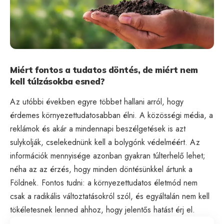
Miért fontos a tudatos döntés, de miért nem
kell túlzásokba esned?
Az utóbbi években egyre többet hallani arról, hogy
érdemes környezettudatosabban élni. A közösségi média, a
reklámok és akár a mindennapi beszélgetések is azt
sulykolják, cselekednünk kell a bolygónk védelméért. Az
információk mennyisége azonban gyakran túlterhelő lehet;
néha az az érzés, hogy minden döntésünkkel ártunk a
Földnek. Fontos tudni: a környezettudatos életmód nem
csak a radikális változtatásokról szól, és egyáltalán nem kell
tökéletesnek lenned ahhoz, hogy jelentős hatást érj el.