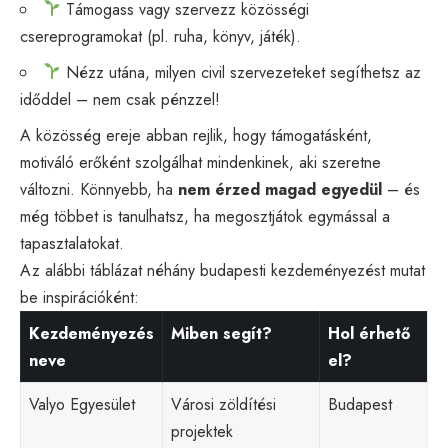
Támogass vagy szervezz közösségi
csereprogramokat (pl. ruha, könyv, játék).
Nézz utána, milyen civil szervezeteket segíthetsz az
időddel – nem csak pénzzel!
A közösség ereje abban rejlik, hogy támogatásként,
motiváló erőként szolgálhat mindenkinek, aki szeretne
változni. Könnyebb, ha
nem érzed magad egyedül
– és
még többet is tanulhatsz, ha megosztjátok egymással a
tapasztalatokat.
Az alábbi táblázat néhány budapesti kezdeményezést mutat
be inspirációként:
Kezdeményezés
Miben segít?
Hol érhető
neve
el?
Valyo Egyesület
Városi zöldítési
Budapest
projektek