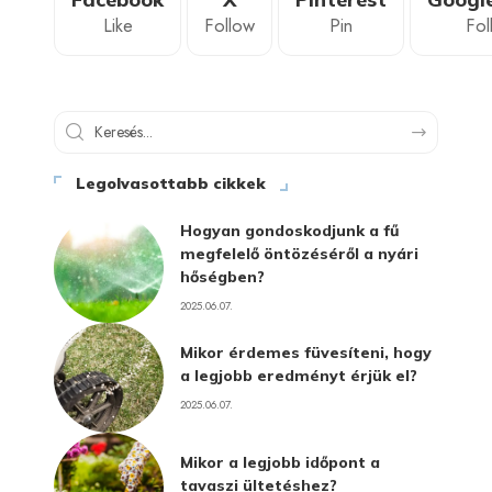
Like
Follow
Pin
Fol
Legolvasottabb cikkek
Hogyan gondoskodjunk a fű
megfelelő öntözéséről a nyári
hőségben?
2025.06.07.
Mikor érdemes füvesíteni, hogy
a legjobb eredményt érjük el?
2025.06.07.
Mikor a legjobb időpont a
tavaszi ültetéshez?