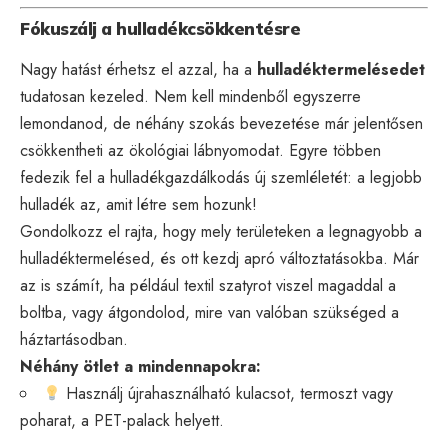
Fókuszálj a hulladékcsökkentésre
Nagy hatást érhetsz el azzal, ha a
hulladéktermelésedet
tudatosan kezeled. Nem kell mindenből egyszerre
lemondanod, de néhány szokás bevezetése már jelentősen
csökkentheti az ökológiai lábnyomodat. Egyre többen
fedezik fel a hulladékgazdálkodás új szemléletét: a legjobb
hulladék az, amit létre sem hozunk!
Gondolkozz el rajta, hogy mely területeken a legnagyobb a
hulladéktermelésed, és ott kezdj apró változtatásokba. Már
az is számít, ha például textil szatyrot viszel magaddal a
boltba, vagy átgondolod, mire van valóban szükséged a
háztartásodban.
Néhány ötlet a mindennapokra:
Használj újrahasználható kulacsot, termoszt vagy
poharat, a PET-palack helyett.