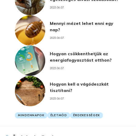
2025.06.07.
Mennyi mézet lehet enni egy
nap?
2025.06.07.
Hogyan csökkenthetjük az
energiafogyasztást otthon?
2025.06.07.
Hogyan kell a vágódeszkát
tisztítani?
2025.06.07.
MINDENNAPOK
ÉLETMÓD
ÉRDEKESSÉGEK