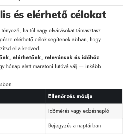
lis és elérhető célokat
ényező, ha túl nagy elvárásokat támasztasz
épésre elérhető célok segítenek abban, hogy
zítsd el a kedved.
őek, elérhetőek, relevánsak és időhöz
gy hónap alatt maratoni futóvá válj — inkább
ésben:
Ellenőrzés módja
Időmérés vagy edzésnapló
Bejegyzés a naptárban