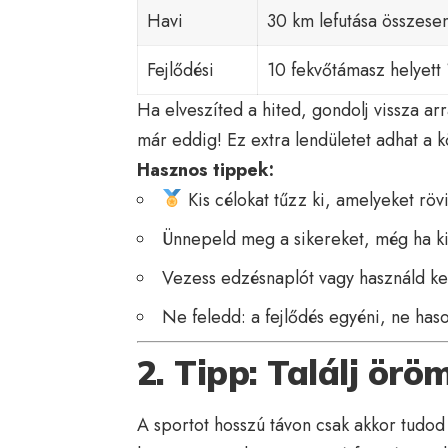
Havi
30 km lefutása összese
Fejlődési
10 fekvőtámasz helyett 1
Ha elveszíted a hited, gondolj vissza arr
már eddig! Ez extra lendületet adhat a 
Hasznos tippek:
Kis célokat tűzz ki, amelyeket rövid
Ünnepeld meg a sikereket, még ha kic
Vezess edzésnaplót vagy használd ke
Ne feledd: a fejlődés egyéni, ne ha
2. Tipp: Találj ör
A sportot hosszú távon csak akkor tudo