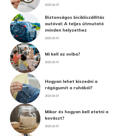
2025.06.07.
Biztonságos bicikliszállítás
autóval: A teljes útmutató
minden helyzethez
2025.06.07.
Mi kell az oviba?
2025.06.07.
Hogyan lehet kiszedni a
rágógumit a ruhából?
2025.06.07.
Mikor és hogyan kell etetni a
kovászt?
2025.06.07.