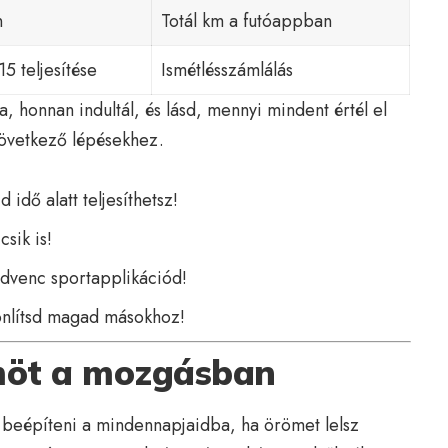
n
Totál km a futóappban
5 teljesítése
Ismétlésszámlálás
a, honnan indultál, és lásd, mennyi mindent értél el
következő lépésekhez.
 idő alatt teljesíthetsz!
sik is!
dvenc sportapplikációd!
sonlítsd magad másokhoz!
ömöt a mozgásban
d beépíteni a mindennapjaidba, ha örömet lelsz