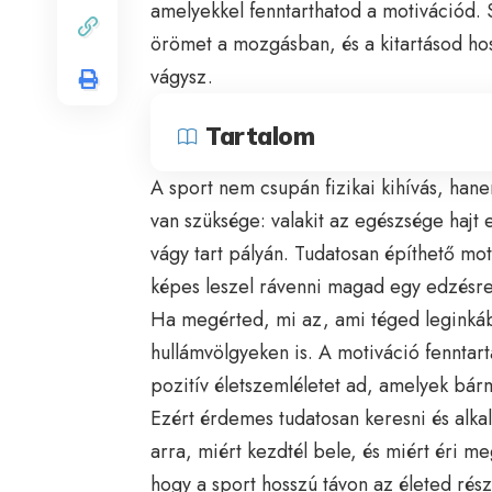
amelyekkel fenntarthatod a motivációd. 
örömet a mozgásban, és a kitartásod ho
vágysz.
Tartalom
A sport nem csupán fizikai kihívás, han
van szüksége: valakit az egészsége hajt
vágy tart pályán. Tudatosan építhető m
képes leszel rávenni magad egy edzésre
Ha megérted, mi az, ami téged leginkáb
hullámvölgyeken is. A motiváció fenntart
pozitív életszemléletet ad, amelyek bárm
Ezért érdemes tudatosan keresni és alk
arra, miért kezdtél bele, és miért éri m
hogy a sport hosszú távon az életed rés