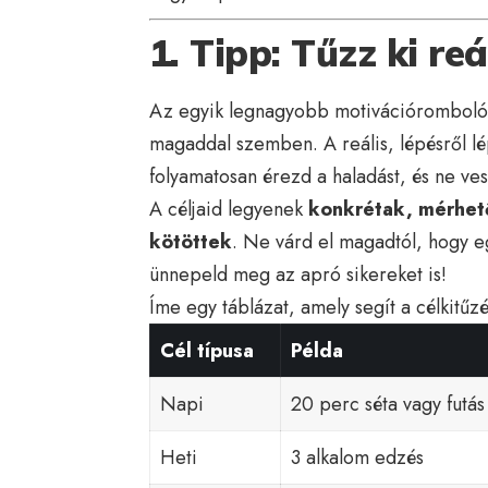
1. Tipp: Tűzz ki reá
Az egyik legnagyobb motivációromboló t
magaddal szemben. A reális, lépésről l
folyamatosan érezd a haladást, és ne ves
A céljaid legyenek
konkrétak, mérhet
kötöttek
. Ne várd el magadtól, hogy e
ünnepeld meg az apró sikereket is!
Íme egy táblázat, amely segít a célkitűz
Cél típusa
Példa
Napi
20 perc séta vagy futás
Heti
3 alkalom edzés