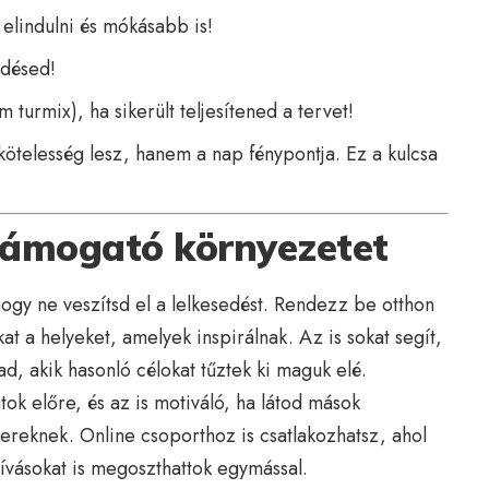
elindulni és mókásabb is!
edésed!
 turmix), ha sikerült teljesítened a tervet!
ötelesség lesz, hanem a nap fénypontja. Ez a kulcsa
i támogató környezetet
ogy ne veszítsd el a lelkesedést. Rendezz be otthon
at a helyeket, amelyek inspirálnak. Az is sokat segít,
, akik hasonló célokat tűztek ki maguk elé.
ok előre, és az is motiváló, ha látod mások
ikereknek. Online csoporthoz is csatlakozhatsz, ahol
hívásokat is megoszthattok egymással.