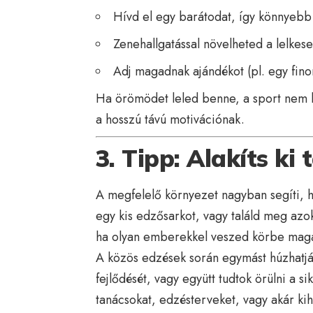
Hívd el egy barátodat, így könnyebb 
Zenehallgatással növelheted a lelkes
Adj magadnak ajándékot (pl. egy finom
Ha örömödet leled benne, a sport nem k
a hosszú távú motivációnak.
3. Tipp: Alakíts k
A megfelelő környezet nagyban segíti, h
egy kis edzősarkot, vagy találd meg azok
ha olyan emberekkel veszed körbe magad
A közös edzések során egymást húzhatját
fejlődését, vagy együtt tudtok örülni a s
tanácsokat, edzésterveket, vagy akár ki