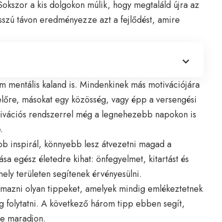
Sokszor a kis dolgokon múlik, hogy megtaláld újra az
sszú távon eredményezze azt a fejlődést, amire
em mentális kaland is. Mindenkinek más motivációjára
 előre, másokat egy közösség, vagy épp a versengési
otivációs rendszerrel még a legnehezebb napokon is
.
b inspirál, könnyebb lesz átvezetni magad a
ása egész életedre kihat: önfegyelmet, kitartást és
ely területen segítenek érvényesülni.
almazni olyan tippeket, amelyek mindig emlékeztetnek
eg folytatni. A következő három tipp ebben segít,
ze maradjon.