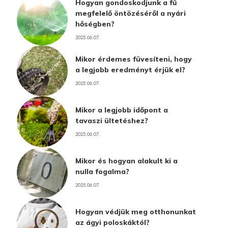
Hogyan gondoskodjunk a fű
megfelelő öntözéséről a nyári
hőségben?
2025.06.07.
Mikor érdemes füvesíteni, hogy
a legjobb eredményt érjük el?
2025.06.07.
Mikor a legjobb időpont a
tavaszi ültetéshez?
2025.06.07.
Mikor és hogyan alakult ki a
nulla fogalma?
2025.06.07.
Hogyan védjük meg otthonunkat
az ágyi poloskáktól?