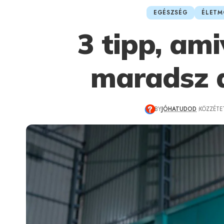
EGÉSZSÉG
ÉLET
3 tipp, ami
maradsz 
BY
JÓHATUDOD
KÖZZÉTET