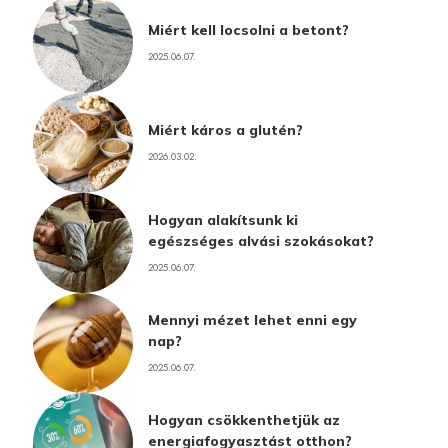
Miért kell locsolni a betont?
2025.06.07.
Miért káros a glutén?
2026.03.02.
Hogyan alakítsunk ki
egészséges alvási szokásokat?
2025.06.07.
Mennyi mézet lehet enni egy
nap?
2025.06.07.
Hogyan csökkenthetjük az
energiafogyasztást otthon?