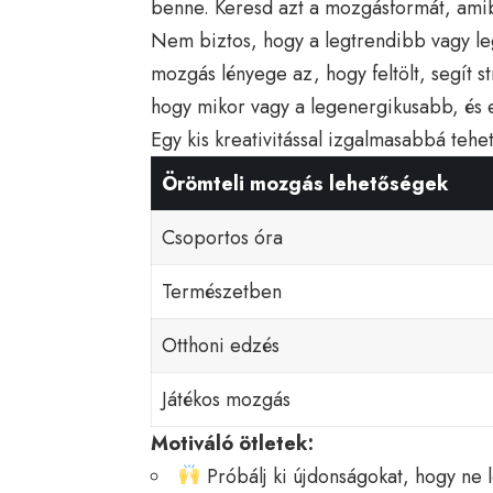
benne. Keresd azt a mozgásformát, amibe
Nem biztos, hogy a legtrendibb vagy l
mozgás lényege az, hogy feltölt, segít s
hogy mikor vagy a legenergikusabb, és 
Egy kis kreativitással izgalmasabbá tehe
Örömteli mozgás lehetőségek
Csoportos óra
Természetben
Otthoni edzés
Játékos mozgás
Motiváló ötletek:
Próbálj ki újdonságokat, hogy ne 