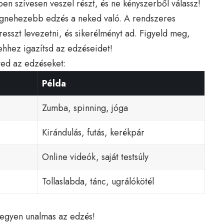
n szívesen veszel részt, és ne kényszerből válassz!
egnehezebb edzés a neked való. A rendszeres
tresszt levezetni, és sikerélményt ad. Figyeld meg,
ehhez igazítsd az edzéseidet!
ted az edzéseket:
Példa
Zumba, spinning, jóga
Kirándulás, futás, kerékpár
Online videók, saját testsúly
Tollaslabda, tánc, ugrálókötél
legyen unalmas az edzés!