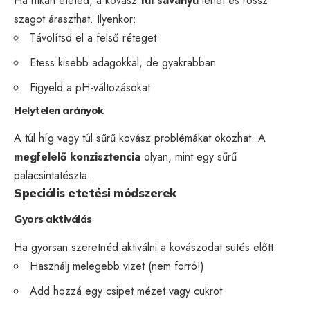
Ha ritkán eteted, a kovász
túl savanyú
lehet és rossz
szagot áraszthat. Ilyenkor:
Távolítsd el a felső réteget
Etess kisebb adagokkal, de gyakrabban
Figyeld a pH-változásokat
Helytelen arányok
A túl híg vagy túl sűrű kovász problémákat okozhat. A
megfelelő konzisztencia
olyan, mint egy sűrű
palacsintatészta.
Speciális etetési módszerek
Gyors aktiválás
Ha gyorsan szeretnéd aktiválni a kovászodat sütés előtt:
Használj melegebb vizet (nem forró!)
Add hozzá egy csipet mézet vagy cukrot