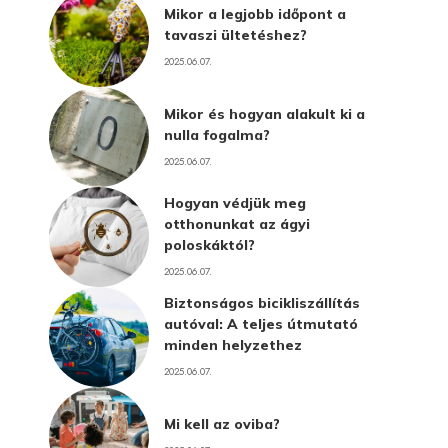
Mikor a legjobb időpont a
tavaszi ültetéshez?
2025.06.07.
Mikor és hogyan alakult ki a
nulla fogalma?
2025.06.07.
Hogyan védjük meg
otthonunkat az ágyi
poloskáktól?
2025.06.07.
Biztonságos bicikliszállítás
autóval: A teljes útmutató
minden helyzethez
2025.06.07.
Mi kell az oviba?