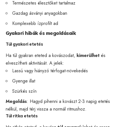
Természetes élesztőket tartalmaz
Gazdag ásványi anyagokban
Komplexebb ízprofilt ad
Gyakori hibák és megoldásaik
Túl gyakori etetés
Ha túl gyakran eteted a kovászodat,
kimerülhet
és
elveszítheti aktivitását. A jelek:
Lassú vagy hiányzó térfogat-növekedés
Gyenge illat
Szürkés szín
Megoldás
: Hagyd pihenni a kovászt 2-3 napig etetés
nélkül, majd térj vissza a normál ritmushoz.
Túl ritka etetés