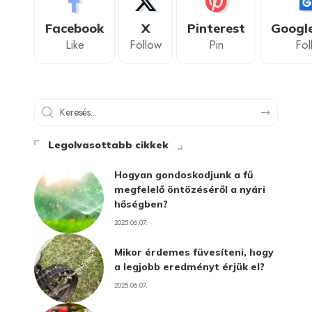
Facebook
X
Pinterest
Googl
Like
Follow
Pin
Fol
Legolvasottabb cikkek
Hogyan gondoskodjunk a fű
megfelelő öntözéséről a nyári
hőségben?
2025.06.07.
Mikor érdemes füvesíteni, hogy
a legjobb eredményt érjük el?
2025.06.07.