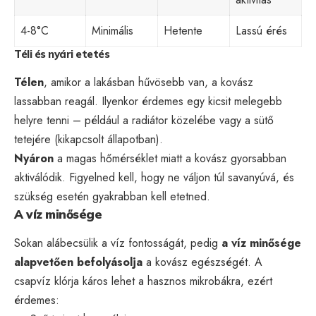
4-8°C
Minimális
Hetente
Lassú érés
Téli és nyári etetés
Télen
, amikor a lakásban hűvösebb van, a kovász
lassabban reagál. Ilyenkor érdemes egy kicsit melegebb
helyre tenni – például a radiátor közelébe vagy a sütő
tetejére (kikapcsolt állapotban).
Nyáron
a magas hőmérséklet miatt a kovász gyorsabban
aktiválódik. Figyelned kell, hogy ne váljon túl savanyúvá, és
szükség esetén gyakrabban kell etetned.
A víz minősége
Sokan alábecsülik a víz fontosságát, pedig
a víz minősége
alapvetően befolyásolja
a kovász egészségét. A
csapvíz klórja káros lehet a hasznos mikrobákra, ezért
érdemes: