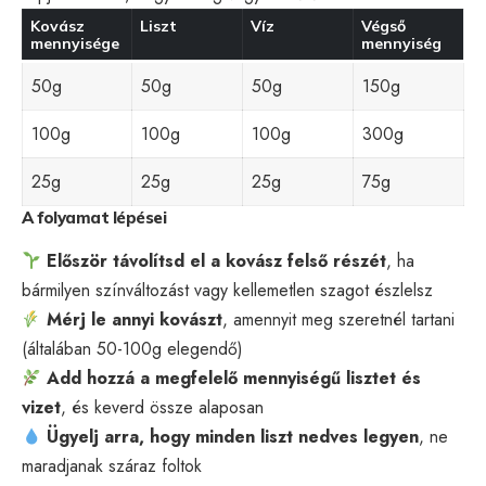
Kovász
Liszt
Víz
Végső
mennyisége
mennyiség
50g
50g
50g
150g
100g
100g
100g
300g
25g
25g
25g
75g
A folyamat lépései
Először távolítsd el a kovász felső részét
, ha
bármilyen színváltozást vagy kellemetlen szagot észlelsz
Mérj le annyi kovászt
, amennyit meg szeretnél tartani
(általában 50-100g elegendő)
Add hozzá a megfelelő mennyiségű lisztet és
vizet
, és keverd össze alaposan
Ügyelj arra, hogy minden liszt nedves legyen
, ne
maradjanak száraz foltok