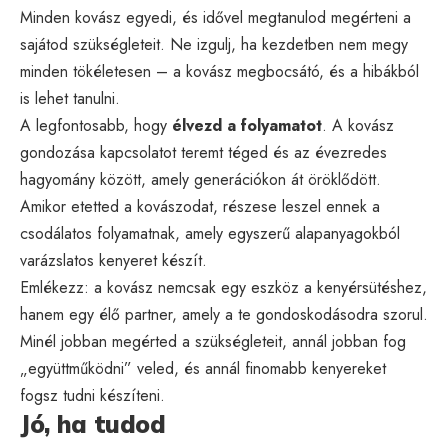
Minden kovász egyedi, és idővel megtanulod megérteni a
sajátod szükségleteit. Ne izgulj, ha kezdetben nem megy
minden tökéletesen – a kovász megbocsátó, és a hibákból
is lehet tanulni.
A legfontosabb, hogy
élvezd a folyamatot
. A kovász
gondozása kapcsolatot teremt téged és az évezredes
hagyomány között, amely generációkon át öröklődött.
Amikor etetted a kovászodat, részese leszel ennek a
csodálatos folyamatnak, amely egyszerű alapanyagokból
varázslatos kenyeret készít.
Emlékezz: a kovász nemcsak egy eszköz a kenyérsütéshez,
hanem egy élő partner, amely a te gondoskodásodra szorul.
Minél jobban megérted a szükségleteit, annál jobban fog
„együttműködni” veled, és annál finomabb kenyereket
fogsz tudni készíteni.
Jó, ha tudod