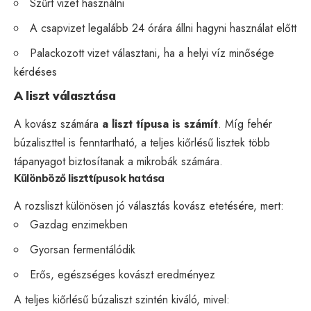
Szűrt vizet használni
A csapvizet legalább 24 órára állni hagyni használat előtt
Palackozott vizet választani, ha a helyi víz minősége
kérdéses
A liszt választása
A kovász számára
a liszt típusa is számít
. Míg fehér
búzaliszttel is fenntartható, a teljes kiőrlésű lisztek több
tápanyagot biztosítanak a mikrobák számára.
Különböző liszttípusok hatása
A rozsliszt különösen jó választás kovász etetésére, mert:
Gazdag enzimekben
Gyorsan fermentálódik
Erős, egészséges kovászt eredményez
A teljes kiőrlésű búzaliszt szintén kiváló, mivel: