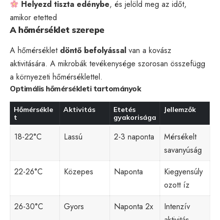
Helyezd tiszta edénybe
, és jelöld meg az időt,
amikor etetted
A hőmérséklet szerepe
A hőmérséklet
döntő befolyással
van a kovász
aktivitására. A mikrobák tevékenysége szorosan összefügg
a környezeti hőmérséklettel.
Optimális hőmérsékleti tartományok
Hőmérsékle
Aktivitás
Etetés
Jellemzők
t
gyakorisága
18-22°C
Lassú
2-3 naponta
Mérsékelt
savanyúság
22-26°C
Közepes
Naponta
Kiegyensúly
ozott íz
26-30°C
Gyors
Naponta 2x
Intenzív
aktivitás