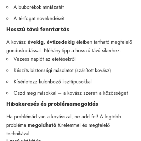
A buborékok mintázatát
A térfogat növekedését
Hosszú távú fenntartás
A kovász
évekig, évtizedekig
életben tartható megfelelő
gondoskodással. Néhány tipp a hosszú távú sikerhez:
Vezess naplót az etetésekről
Készíts biztonsági másolatot (szárított kovász)
Kísérletezz különböző liszttípusokkal
Oszd meg másokkal – a kovász szereti a közösséget
Hibakeresés és problémamegoldás
Ha problémád van a kovásszal, ne add fel! A legtöbb
probléma
megoldható
türelemmel és megfelelő
technikával.