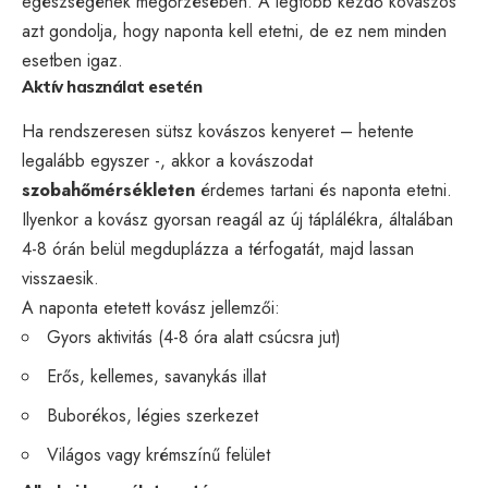
egészségének megőrzésében. A legtöbb kezdő kovászos
azt gondolja, hogy naponta kell etetni, de ez nem minden
esetben igaz.
Aktív használat esetén
Ha rendszeresen sütsz kovászos kenyeret – hetente
legalább egyszer -, akkor a kovászodat
szobahőmérsékleten
érdemes tartani és naponta etetni.
Ilyenkor a kovász gyorsan reagál az új táplálékra, általában
4-8 órán belül megduplázza a térfogatát, majd lassan
visszaesik.
A naponta etetett kovász jellemzői:
Gyors aktivitás (4-8 óra alatt csúcsra jut)
Erős, kellemes, savanykás illat
Buborékos, légies szerkezet
Világos vagy krémszínű felület