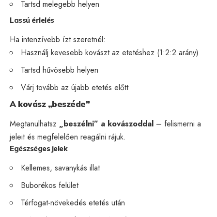
Tartsd melegebb helyen
Lassú érlelés
Ha intenzívebb ízt szeretnél:
Használj kevesebb kovászt az etetéshez (1:2:2 arány)
Tartsd hűvösebb helyen
Várj tovább az újabb etetés előtt
A kovász „beszéde”
Megtanulhatsz
„beszélni” a kovászoddal
– felismerni a
jeleit és megfelelően reagálni rájuk.
Egészséges jelek
Kellemes, savanykás illat
Buborékos felület
Térfogat-növekedés etetés után