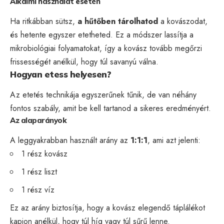
Alkalmi használat esetén
Ha ritkábban sütsz,
a hűtőben tárolhatod
a kovászodat,
és hetente egyszer etetheted. Ez a módszer lassítja a
mikrobiológiai folyamatokat, így a kovász tovább megőrzi
frissességét anélkül, hogy túl savanyú válna.
Hogyan etess helyesen?
Az etetés technikája egyszerűnek tűnik, de van néhány
fontos szabály, amit be kell tartanod a sikeres eredményért.
Az alaparányok
A leggyakrabban használt arány az
1:1:1
, ami azt jelenti:
1 rész kovász
1 rész liszt
1 rész víz
Ez az arány biztosítja, hogy a kovász elegendő táplálékot
kapjon anélkül, hogy túl híg vagy túl sűrű lenne.