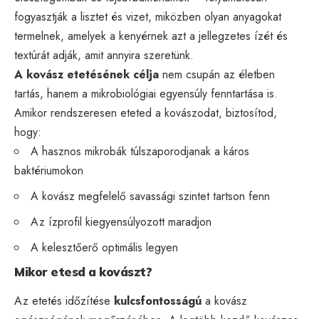
fogyasztják a lisztet és vizet, miközben olyan anyagokat
termelnek, amelyek a kenyérnek azt a jellegzetes ízét és
textúrát adják, amit annyira szeretünk.
A kovász etetésének célja
nem csupán az életben
tartás, hanem a mikrobiológiai egyensúly fenntartása is.
Amikor rendszeresen eteted a kovászodat, biztosítod,
hogy:
A hasznos mikrobák túlszaporodjanak a káros
baktériumokon
A kovász megfelelő savassági szintet tartson fenn
Az ízprofil kiegyensúlyozott maradjon
A kelesztőerő optimális legyen
Mikor etesd a kovászt?
Az etetés időzítése
kulcsfontosságú
a kovász