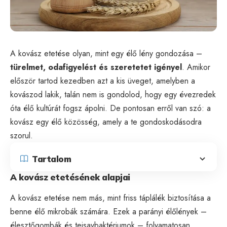
A kovász etetése olyan, mint egy élő lény gondozása –
türelmet, odafigyelést és szeretetet igényel
. Amikor
először tartod kezedben azt a kis üveget, amelyben a
kovászod lakik, talán nem is gondolod, hogy egy évezredek
óta élő kultúrát fogsz ápolni. De pontosan erről van szó: a
kovász egy élő közösség, amely a te gondoskodásodra
szorul.
Tartalom
A kovász etetésének alapjai
A kovász etetése nem más, mint friss táplálék biztosítása a
benne élő mikrobák számára. Ezek a parányi élőlények –
élesztőgombák és tejsavbaktériumok – folyamatosan