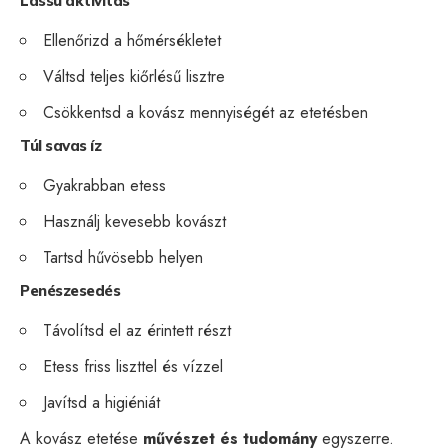
Lassú aktivitás
Ellenőrizd a hőmérsékletet
Váltsd teljes kiőrlésű lisztre
Csökkentsd a kovász mennyiségét az etetésben
Túl savas íz
Gyakrabban etess
Használj kevesebb kovászt
Tartsd hűvösebb helyen
Penészesedés
Távolítsd el az érintett részt
Etess friss liszttel és vízzel
Javítsd a higiéniát
A kovász etetése
művészet és tudomány
egyszerre.