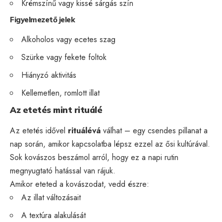
Krémszínű vagy kissé sárgás szín
Figyelmezető jelek
Alkoholos vagy ecetes szag
Szürke vagy fekete foltok
Hiányzó aktivitás
Kellemetlen, romlott illat
Az etetés mint rituálé
Az etetés idővel
rituálévá
válhat – egy csendes pillanat a
nap során, amikor kapcsolatba lépsz ezzel az ősi kultúrával.
Sok kovászos beszámol arról, hogy ez a napi rutin
megnyugtató hatással van rájuk.
Amikor eteted a kovászodat, vedd észre:
Az illat változásait
A textúra alakulását