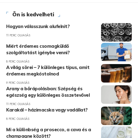
Ön is kedvelheti
Hogyan válasszunk alufelnit?
11 PERC OLVASÁS
Miért érdemes csomagküldő
szolgáltatást igénybe venni?
8 PERC OLVASÁS
A világ sörei – 7 különleges típus, amit
érdemes megkóstolnod
9 PERC OLVASÁS
Arany a bőrápolásban: Szépség és
egészség egy különleges összetevővel
11 PERC OLVASÁS
Karakál – házimacska vagy vadállat?
8 PERC OLVASÁS
Mi a különbség a prosecco, a cava és a
champagne között?