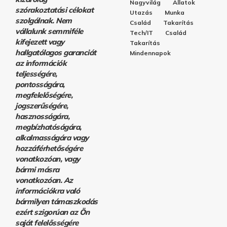
Nagyvilág
Állatok
szórakoztatási célokat
Utazás
Munka
szolgálnak. Nem
Család
Takarítás
vállalunk semmiféle
Tech/IT
Család
kifejezett vagy
Takarítás
hallgatólagos garanciát
Mindennapok
az információk
teljességére,
pontosságára,
megfelelőségére,
jogszerűségére,
hasznosságára,
megbízhatóságára,
alkalmasságára vagy
hozzáférhetőségére
vonatkozóan, vagy
bármi másra
vonatkozóan. Az
információkra való
bármilyen támaszkodás
ezért szigorúan az Ön
saját felelősségére