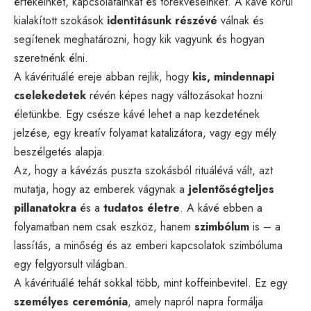
értékeinket, kapcsolatainkat és törekvéseinket. A kávé körül
kialakított szokások
identitásunk részévé
válnak és
segítenek meghatározni, hogy kik vagyunk és hogyan
szeretnénk élni.
A kávérituálé ereje abban rejlik, hogy
kis, mindennapi
cselekedetek
révén képes nagy változásokat hozni
életünkbe. Egy csésze kávé lehet a nap kezdetének
jelzése, egy kreatív folyamat katalizátora, vagy egy mély
beszélgetés alapja.
Az, hogy a kávézás puszta szokásból rituálévá vált, azt
mutatja, hogy az emberek vágynak a
jelentőségteljes
pillanatokra
és a
tudatos életre
. A kávé ebben a
folyamatban nem csak eszköz, hanem
szimbólum
is – a
lassítás, a minőség és az emberi kapcsolatok szimbóluma
egy felgyorsult világban.
A kávérituálé tehát sokkal több, mint koffeinbevitel. Ez egy
személyes ceremónia
, amely napról napra formálja