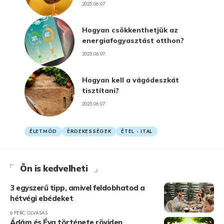
2025.06.07.
Hogyan csökkenthetjük az
energiafogyasztást otthon?
2025.06.07.
Hogyan kell a vágódeszkát
tisztítani?
2025.06.07.
ÉLETMÓD
ÉRDEKESSÉGEK
ÉTEL - ITAL
Ön is kedvelheti
3 egyszerű tipp, amivel feldobhatod a
hétvégi ebédeket
6 PERC OLVASÁS
Ádám és Éva története röviden