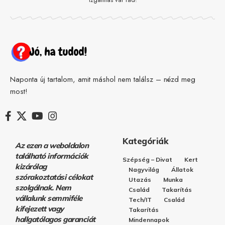
izgalmas vár rád!
Naponta új tartalom, amit máshol nem találsz – nézd meg
most!
Kategóriák
Az ezen a weboldalon
található információk
Szépség – Divat
Kert
kizárólag
Nagyvilág
Állatok
szórakoztatási célokat
Utazás
Munka
szolgálnak. Nem
Család
Takarítás
vállalunk semmiféle
Tech/IT
Család
kifejezett vagy
Takarítás
hallgatólagos garanciát
Mindennapok