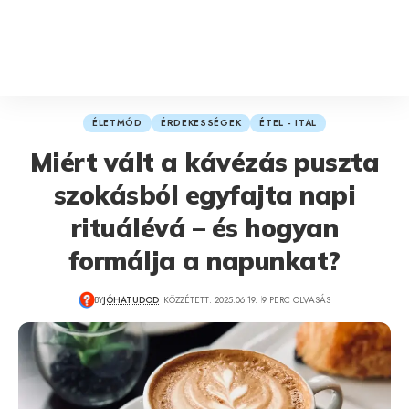
ÉLETMÓD
ÉRDEKESSÉGEK
ÉTEL - ITAL
Miért vált a kávézás puszta
szokásból egyfajta napi
rituálévá – és hogyan
formálja a napunkat?
BY
JÓHATUDOD
KÖZZÉTETT: 2025.06.19.
9 PERC OLVASÁS