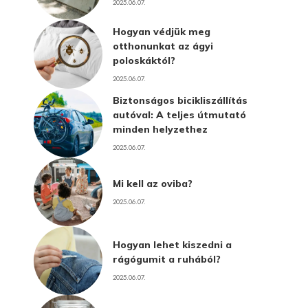
2025.06.07.
Hogyan védjük meg
otthonunkat az ágyi
poloskáktól?
2025.06.07.
Biztonságos bicikliszállítás
autóval: A teljes útmutató
minden helyzethez
2025.06.07.
Mi kell az oviba?
2025.06.07.
Hogyan lehet kiszedni a
rágógumit a ruhából?
2025.06.07.