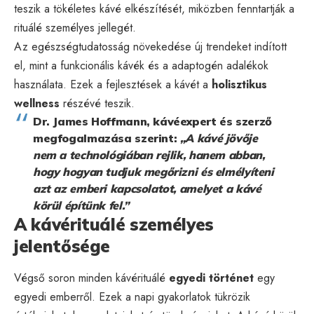
teszik a tökéletes kávé elkészítését, miközben fenntartják a
rituálé személyes jellegét.
Az egészségtudatosság növekedése új trendeket indított
el, mint a funkcionális kávék és a adaptogén adalékok
használata. Ezek a fejlesztések a kávét a
holisztikus
wellness
részévé teszik.
Dr. James Hoffmann, kávéexpert és szerző
megfogalmazása szerint:
„A kávé jövője
nem a technológiában rejlik, hanem abban,
hogy hogyan tudjuk megőrizni és elmélyíteni
azt az emberi kapcsolatot, amelyet a kávé
körül építünk fel.”
A kávérituálé személyes
jelentősége
Végső soron minden kávérituálé
egyedi történet
egy
egyedi emberről. Ezek a napi gyakorlatok tükrözik