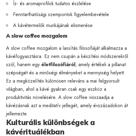
Íz- és aromaprofilok tudatos észlelése
Fenntarthatósági szempontok figyelembevétele
A kávétermelők munkájának elismerése
A slow coffee mozgalom
A slow coffee mozgalom a lassítás filosofiáját alkalmazza a
kávéfogyasztásra. Ez nem csupán a készítési módszerekről
szól, hanem egy
életfilozófiáról
, amely értékeli a pillanat
szépségét és a minőségi élményeket a mennyiség helyett.
Ez a megközelítés különösen releváns a mai felgyorsult
világban, ahol a kávé gyakran csak egy eszköz a
produktivitás növelésére. A slow coffee visszaadja a
kávézásnak azt a meditatív jellegét, amely évszázadokon át
jellemezte.
Kulturális különbségek a
kávérituálékban