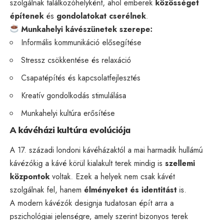
szolgálnak találkozóhelyként, ahol emberek
közösséget
építenek
és
gondolatokat cserélnek
.
Munkahelyi kávészünetek szerepe:
Informális kommunikáció elősegítése
Stressz csökkentése és relaxáció
Csapatépítés és kapcsolatfejlesztés
Kreatív gondolkodás stimulálása
Munkahelyi kultúra erősítése
A kávéházi kultúra evolúciója
A 17. századi londoni kávéházaktól a mai harmadik hullámú
kávézókig a kávé körül kialakult terek mindig is
szellemi
központok
voltak. Ezek a helyek nem csak kávét
szolgálnak fel, hanem
élményeket és identitást
is.
A modern kávézók designja tudatosan épít arra a
pszichológiai jelenségre, amely szerint bizonyos terek