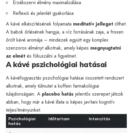
Érzékszervi élmény maximalizálása
Reflexió és jelenlét gyakorlása
A kávé elkészítésének folyamata
meditatív jelleget
ölthet.
A babok őrlésének hangja, a víz forrásának zaja, a frissen
őrölt kávé aromája – mindezek együtt egy komplex
szenzoros élményt alkotnak, amely képes
megnyugtatni
az elmét
és fókuszálni a figyelmet.
A kávé pszichológiai hatásai
A kávéfogyasztás pszichológiai hatásai összetett rendszert
alkotnak, amely túlmutat a koffein farmakológiai
tulajdonságain. A
placebo hatás
jelentős szerepet játszik
abban, hogy már a kávé illata is képes javítani kognitív
teljesítményünket.
Pszichológiai
Időtartam
Intenzitás
hatás