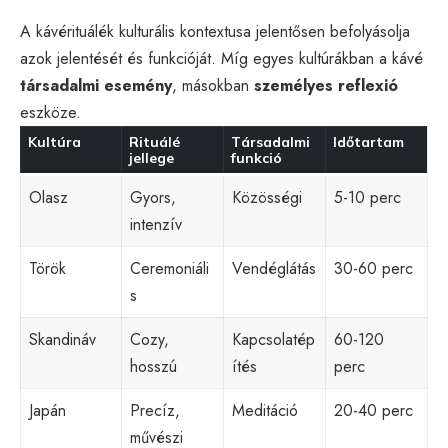
A kávérituálék kulturális kontextusa jelentősen befolyásolja
azok jelentését és funkcióját. Míg egyes kultúrákban a kávé
társadalmi esemény
, másokban
személyes reflexió
eszköze.
Kultúra
Rituálé
Társadalmi
Időtartam
jellege
funkció
Olasz
Gyors,
Közösségi
5-10 perc
intenzív
Török
Ceremoniáli
Vendéglátás
30-60 perc
s
Skandináv
Cozy,
Kapcsolatép
60-120
hosszú
ítés
perc
Japán
Precíz,
Meditáció
20-40 perc
művészi