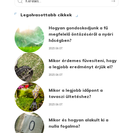
Legolvasottabb cikkek
Hogyan gondoskodjunk a fű
megfelelő öntözéséről a nyári
hőségben?
2025.06.07.
Mikor érdemes füvesíteni, hogy
a legjobb eredményt érjük el?
2025.06.07.
Mikor a legjobb időpont a
tavaszi ültetéshez?
2025.06.07.
Mikor és hogyan alakult ki a
nulla fogalma?