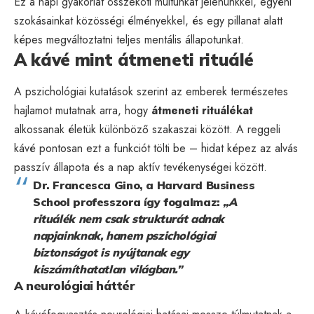
Ez a napi gyakorlat összeköti múltunkat jelenünkkel, egyéni
szokásainkat közösségi élményekkel, és egy pillanat alatt
képes megváltoztatni teljes mentális állapotunkat.
A kávé mint átmeneti rituálé
A pszichológiai kutatások szerint az emberek természetes
hajlamot mutatnak arra, hogy
átmeneti rituálékat
alkossanak életük különböző szakaszai között. A reggeli
kávé pontosan ezt a funkciót tölti be – hidat képez az alvás
passzív állapota és a nap aktív tevékenységei között.
Dr. Francesca Gino, a Harvard Business
School professzora így fogalmaz:
„A
rituálék nem csak strukturát adnak
napjainknak, hanem pszichológiai
biztonságot is nyújtanak egy
kiszámíthatatlan világban.”
A neurológiai háttér