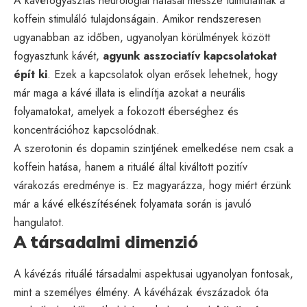
A kávéfogyasztás neurológiai hatásai messze túlmutatnak a
koffein stimuláló tulajdonságain. Amikor rendszeresen
ugyanabban az időben, ugyanolyan körülmények között
fogyasztunk kávét,
agyunk asszociatív kapcsolatokat
épít ki
. Ezek a kapcsolatok olyan erősek lehetnek, hogy
már maga a kávé illata is elindítja azokat a neurális
folyamatokat, amelyek a fokozott éberséghez és
koncentrációhoz kapcsolódnak.
A szerotonin és dopamin szintjének emelkedése nem csak a
koffein hatása, hanem a rituálé által kiváltott pozitív
várakozás eredménye is. Ez magyarázza, hogy miért érzünk
már a kávé elkészítésének folyamata során is javuló
hangulatot.
A társadalmi dimenzió
A kávézás rituálé társadalmi aspektusai ugyanolyan fontosak,
mint a személyes élmény. A kávéházak évszázadok óta