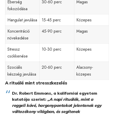
Éberség
30-60 perc
Magas
fokozódása
Hangulat javulása
15-45 perc
Közepes
Koncentráció
45-90 perc
Magas
növekedése
Stressz
10-30 perc
Közepes
csökkenése
Szociális
20-60 perc
Alacsony-
készség javulása
közepes
A rituálé mint stresszkezelés
Dr. Robert Emmons, a kaliforniai egyetem
kutatója szerint:
„A napi rituálék, mint a
reggeli kávé, horgonypontokat jelentenek egy
változékony világban, és segítenek