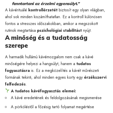
fenntartani az érzelmi egyensúlyt.”
A kávérituálé
kontrollérzetét
biztosít egy olyan világban,
ahol sok minden kiszámíthatatlan. Ez a kontroll különösen
fontos a stresszes időszakokban, amikor a megszokott
rutinok megtartása
pszichológiai stabilitást
nyújt.
A minőség és a tudatosság
szerepe
A harmadik hullámú kávémozgalom nem csak a kávé
minőségére helyezi a hangsúlyt, hanem a
tudatos
fogyasztásra
is. Ez a megközelítés a kávét művészeti
formának tekinti, ahol minden egyes korty egy
érzékszervi
felfedezés
.
A tudatos kávéfogyasztás elemei:
A kávé eredetének és feldolgozásának megismerése
A pörköléstől a főzésig tartó folyamat megértése