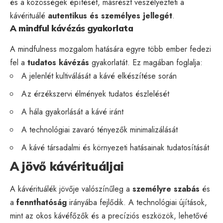
és a közösségek építését, másrészt veszélyezteti a
kávérituálé
autentikus és személyes jellegét
.
A mindful kávézás gyakorlata
A mindfulness mozgalom hatására egyre több ember fedezi
fel a
tudatos kávézás
gyakorlatát. Ez magában foglalja:
A jelenlét kultiválását a kávé elkészítése során
Az érzékszervi élmények tudatos észlelését
A hála gyakorlását a kávé iránt
A technológiai zavaró tényezők minimalizálását
A kávé társadalmi és környezeti hatásainak tudatosítását
A jövő kávérituáljai
A kávérituálék jövője valószínűleg a
személyre szabás
és
a
fennthatóság
irányába fejlődik. A technológiai újítások,
mint az okos kávéfőzők és a precíziós eszközök, lehetővé