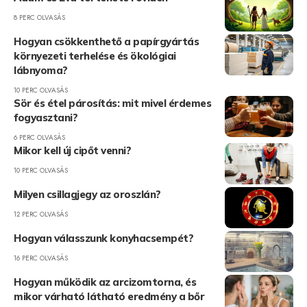
8 PERC OLVASÁS
Hogyan csökkenthető a papírgyártás
környezeti terhelése és ökológiai
lábnyoma?
10 PERC OLVASÁS
Sör és étel párosítás: mit mivel érdemes
fogyasztani?
6 PERC OLVASÁS
Mikor kell új cipőt venni?
10 PERC OLVASÁS
Milyen csillagjegy az oroszlán?
12 PERC OLVASÁS
Hogyan válasszunk konyhacsempét?
16 PERC OLVASÁS
Hogyan működik az arcizomtorna, és
mikor várható látható eredmény a bőr