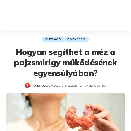
ÉLETMÓD
EGÉSZSÉG
Hogyan segíthet a méz a
pajzsmirigy működésének
egyensúlyában?
BY
JÓHATUDOD
KÖZZÉTETT: 2025.12.15.
10 PERC OLVASÁS