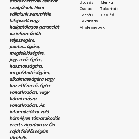
szórakoztatási célokat
Utazás
Munka
szolgálnak. Nem
Család
Takarítás
vállalunk semmiféle
Tech/IT
Család
kifejezett vagy
Takarítás
hallgatólagos garanciát
Mindennapok
az információk
teljességére,
pontosságára,
megfelelőségére,
jogszerűségére,
hasznosságára,
megbízhatóságára,
alkalmasságára vagy
hozzáférhetőségére
vonatkozóan, vagy
bármi másra
vonatkozóan. Az
információkra való
bármilyen támaszkodás
ezért szigorúan az Ön
saját felelősségére
történik.