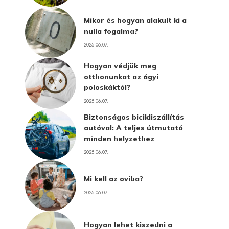
Mikor és hogyan alakult ki a
nulla fogalma?
2025.06.07.
Hogyan védjük meg
otthonunkat az ágyi
poloskáktól?
2025.06.07.
Biztonságos bicikliszállítás
autóval: A teljes útmutató
minden helyzethez
2025.06.07.
Mi kell az oviba?
2025.06.07.
Hogyan lehet kiszedni a