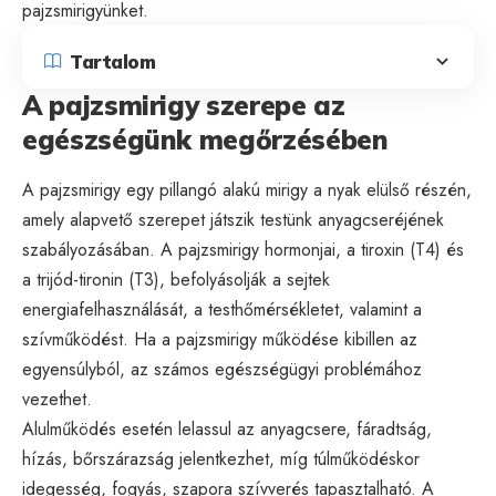
pajzsmirigyünket.
Tartalom
A pajzsmirigy szerepe az
egészségünk megőrzésében
A pajzsmirigy egy pillangó alakú mirigy a nyak elülső részén,
amely alapvető szerepet játszik testünk anyagcseréjének
szabályozásában. A pajzsmirigy hormonjai, a tiroxin (T4) és
a trijód-tironin (T3), befolyásolják a sejtek
energiafelhasználását, a testhőmérsékletet, valamint a
szívműködést. Ha a pajzsmirigy működése kibillen az
egyensúlyból, az számos egészségügyi problémához
vezethet.
Alulműködés esetén lelassul az anyagcsere, fáradtság,
hízás, bőrszárazság jelentkezhet, míg túlműködéskor
idegesség, fogyás, szapora szívverés tapasztalható. A