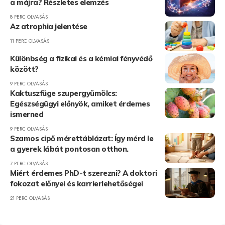
a májra? Részletes elemzés
8 PERC OLVASÁS
Az atrophia jelentése
11 PERC OLVASÁS
Különbség a fizikai és a kémiai fényvédő
között?
9 PERC OLVASÁS
Kaktuszfüge szupergyümölcs:
Egészségügyi előnyök, amiket érdemes
ismerned
9 PERC OLVASÁS
Szamos cipő mérettáblázat: Így mérd le
a gyerek lábát pontosan otthon.
7 PERC OLVASÁS
Miért érdemes PhD-t szerezni? A doktori
fokozat előnyei és karrierlehetőségei
21 PERC OLVASÁS