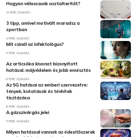
Hogyan válasszunk asztalterítőt?
14 PERC OLVASÁS
3 tipp, amivel motivált maradsz a
sportban
6 PERC OLVASÁS
Mit csinál az infektológus?
9 PERC OLVASÁS
Az articsóka kivonat bizonyított
hatásai: májvédelem és jobb emésztés
8 PERC OLVASÁS
Az 5G hatásai az emberi szervezetre:
tények, kutatások és tévhitek
tisztázása
8 PERC OLVASÁS
A gázszivárgás jelei
9 PERC OLVASÁS
Milyen hatással vannak az édesítőszerek