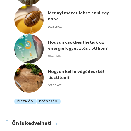
Mennyi mézet lehet enni egy
nap?
2025.06.07.
Hogyan csökkenthetjük az
energiafogyasztást otthon?
2025.06.07.
Hogyan kell a vágódeszkát
tisztítani?
2025.06.07.
ÉLETMÓD
EGÉSZSÉG
Ön is kedvelheti