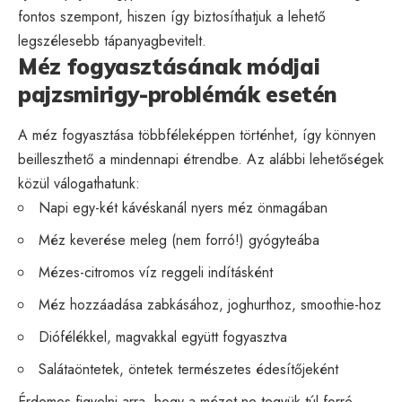
fontos szempont, hiszen így biztosíthatjuk a lehető
legszélesebb tápanyagbevitelt.
Méz fogyasztásának módjai
pajzsmirigy-problémák esetén
A méz fogyasztása többféleképpen történhet, így könnyen
beilleszthető a mindennapi étrendbe. Az alábbi lehetőségek
közül válogathatunk:
Napi egy-két kávéskanál nyers méz önmagában
Méz keverése meleg (nem forró!) gyógyteába
Mézes-citromos víz reggeli indításként
Méz hozzáadása zabkásához, joghurthoz, smoothie-hoz
Diófélékkel, magvakkal együtt fogyasztva
Salátaöntetek, öntetek természetes édesítőjeként
Érdemes figyelni arra, hogy a mézet ne tegyük túl forró