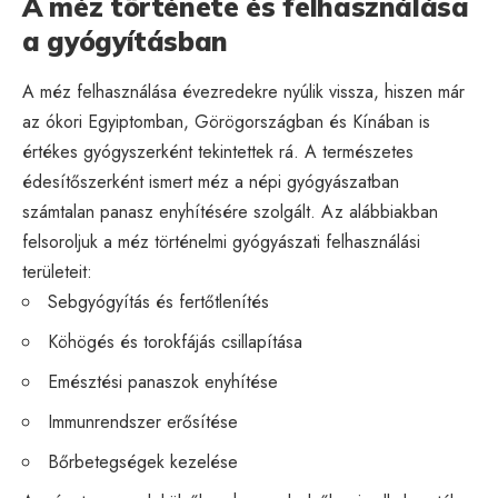
A méz története és felhasználása
a gyógyításban
A méz felhasználása évezredekre nyúlik vissza, hiszen már
az ókori Egyiptomban, Görögországban és Kínában is
értékes gyógyszerként tekintettek rá. A természetes
édesítőszerként ismert méz a népi gyógyászatban
számtalan panasz enyhítésére szolgált. Az alábbiakban
felsoroljuk a méz történelmi gyógyászati felhasználási
területeit:
Sebgyógyítás és fertőtlenítés
Köhögés és torokfájás csillapítása
Emésztési panaszok enyhítése
Immunrendszer erősítése
Bőrbetegségek kezelése