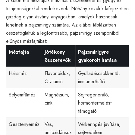
A különféle mézfajták más-más összetétellel és gyógyító
tulajdonságokkal rendelkeznek. Néhány közülük kifejezetten
gazdag olyan ásványi anyagokban, amelyek hasznosak
lehetnek a pajzsmirigy számára. Az alábbi táblázatban
összefoglaltuk a legfontosabb, pajzsmirigy szempontból
előnyös mézfajtákat:
Mézfajta
Jótékony
Pajzsmirigyre
összetevők
gyakorolt hatása
Hársméz
Flavonoidok,
Gyulladáscsökkentő,
C-vitamin
immunerősítő
Selyemfűméz
Magnézium,
Sejtregeneráló,
cink
hormontermelést
támogató
Gesztenyeméz
Vas,
Vérkeringés javítása,
antioxidánsok
sejtvédelem