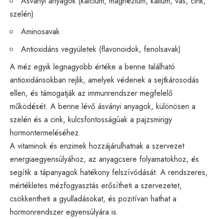
Ásványi anyagok (kalcium, magnézium, kálium, vas, cink,
szelén)
Aminosavak
Antioxidáns vegyületek (flavonoidok, fenolsavak)
A méz egyik legnagyobb értéke a benne található
antioxidánsokban rejlik, amelyek védenek a sejtkárosodás
ellen, és támogatják az immunrendszer megfelelő
működését. A benne lévő ásványi anyagok, különösen a
szelén és a cink, kulcsfontosságúak a pajzsmirigy
hormontermeléséhez.
A vitaminok és enzimek hozzájárulhatnak a szervezet
energiaegyensúlyához, az anyagcsere folyamatokhoz, és
segítik a tápanyagok hatékony felszívódását. A rendszeres,
mértékletes mézfogyasztás erősítheti a szervezetet,
csökkentheti a gyulladásokat, és pozitívan hathat a
hormonrendszer egyensúlyára is.