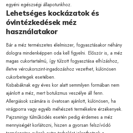
egyéni egészségi állapotunkhoz.
Lehetséges kockázatok és
óvintézkedések méz
használatakor
Bár a méz természetes élelmiszer, fogyasztásakor néhány
dologra mindenképpen oda kell figyelni. Először is, a méz
magas cukortartalmú, így túlzott fogyasztása elhízáshoz,
illetve vércukorszint-ingadozáshoz vezethet, különösen
cukorbetegek esetében.
Kisbabáknak egy éves kor alatt semmilyen formában nem
ajánlott a méz, mert botulizmus veszélye áll fenn.
Allergiások számára is óvatosan ajánlott, különösen, ha
virágporra vagy egyéb méhészeti termékekre érzékenyek.
Pajzsmirigy túlműködés esetén pedig érdemes a méz
mennyiségét korlátozni, hiszen a gyorsan felszívódó