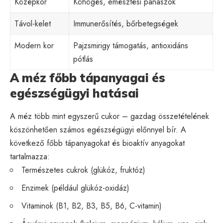
Középkor
Köhögés, emésztési panaszok
Távol-kelet
Immunerősítés, bőrbetegségek
Modern kor
Pajzsmirigy támogatás, antioxidáns
pótlás
A méz főbb tápanyagai és
egészségügyi hatásai
A méz több mint egyszerű cukor – gazdag összetételének
köszönhetően számos egészségügyi előnnyel bír. A
következő főbb tápanyagokat és bioaktív anyagokat
tartalmazza:
Természetes cukrok (glükóz, fruktóz)
Enzimek (például glükóz-oxidáz)
Vitaminok (B1, B2, B3, B5, B6, C-vitamin)