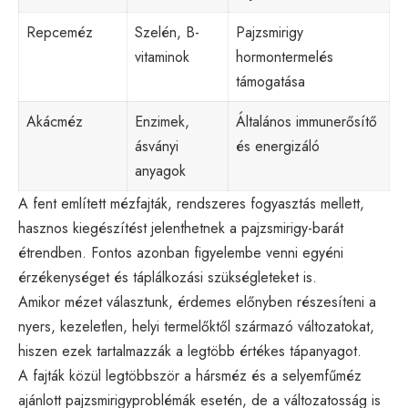
Repceméz
Szelén, B-
Pajzsmirigy
vitaminok
hormontermelés
támogatása
Akácméz
Enzimek,
Általános immunerősítő
ásványi
és energizáló
anyagok
A fent említett mézfajták, rendszeres fogyasztás mellett,
hasznos kiegészítést jelenthetnek a pajzsmirigy-barát
étrendben. Fontos azonban figyelembe venni egyéni
érzékenységet és táplálkozási szükségleteket is.
Amikor mézet választunk, érdemes előnyben részesíteni a
nyers, kezeletlen, helyi termelőktől származó változatokat,
hiszen ezek tartalmazzák a legtöbb értékes tápanyagot.
A fajták közül legtöbbször a hársméz és a selyemfűméz
ajánlott pajzsmirigyproblémák esetén, de a változatosság is