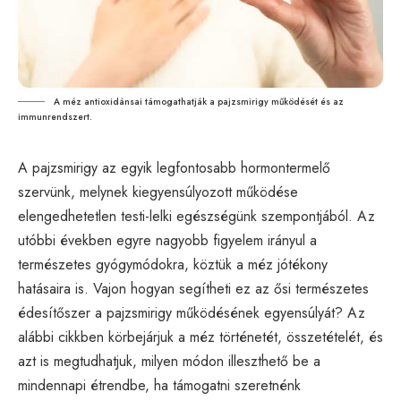
A méz antioxidánsai támogathatják a pajzsmirigy működését és az
immunrendszert.
A pajzsmirigy az egyik legfontosabb hormontermelő
szervünk, melynek kiegyensúlyozott működése
elengedhetetlen testi-lelki egészségünk szempontjából. Az
utóbbi években egyre nagyobb figyelem irányul a
természetes gyógymódokra, köztük a méz jótékony
hatásaira is. Vajon hogyan segítheti ez az ősi természetes
édesítőszer a pajzsmirigy működésének egyensúlyát? Az
alábbi cikkben körbejárjuk a méz történetét, összetételét, és
azt is megtudhatjuk, milyen módon illeszthető be a
mindennapi étrendbe, ha támogatni szeretnénk