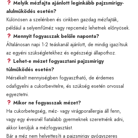
Melyik mézfajta ajánlott leginkább pajzsmirigy-
alulműködés esetén?
Különösen a szelénben és cinkben gazdag mézfajták,
például a selyemfűméz vagy repceméz lehetnek előnyösek.
Mennyit fogyasszak belőle naponta?
Általánosan napi 1-2 teáskanál ajánlott, de mindig igazítsuk
az egyéni szükségletekhez és egészségi állapothoz.
Lehet-e mézet fogyasztani pajzsmirigy
túlműködés esetén?
Mérsékelt mennyiségben fogyasztható, de érdemes
odafigyelni a cukorbevitelre, és szükség esetén orvossal
egyeztetni.
Mikor ne fogyasszak mézet?
Ha cukorbetegség, méz- vagy virágporallergia áll fenn,
vagy egy évesnél fiatalabb gyermeknek szeretnénk adni,
akkor kerüljük a mézfogyasztást.
Bár a méz nem helyettesíti a pajzsmirigy gyógyszeres