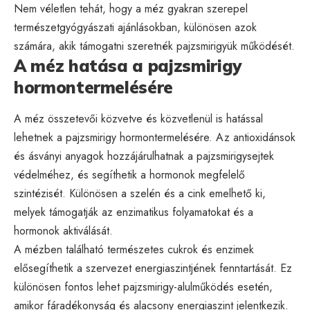
Nem véletlen tehát, hogy a méz gyakran szerepel
természetgyógyászati ajánlásokban, különösen azok
számára, akik támogatni szeretnék pajzsmirigyük működését.
A méz hatása a pajzsmirigy
hormontermelésére
A méz összetevői közvetve és közvetlenül is hatással
lehetnek a pajzsmirigy hormontermelésére. Az antioxidánsok
és ásványi anyagok hozzájárulhatnak a pajzsmirigysejtek
védelméhez, és segíthetik a hormonok megfelelő
szintézisét. Különösen a szelén és a cink emelhető ki,
melyek támogatják az enzimatikus folyamatokat és a
hormonok aktiválását.
A mézben található természetes cukrok és enzimek
elősegíthetik a szervezet energiaszintjének fenntartását. Ez
különösen fontos lehet pajzsmirigy-alulműködés esetén,
amikor fáradékonyság és alacsony energiaszint jelentkezik.