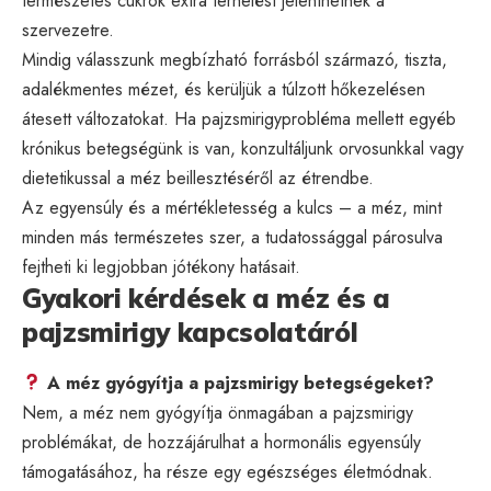
természetes cukrok extra terhelést jelenthetnek a
szervezetre.
Mindig válasszunk megbízható forrásból származó, tiszta,
adalékmentes mézet, és kerüljük a túlzott hőkezelésen
átesett változatokat. Ha pajzsmirigyprobléma mellett egyéb
krónikus betegségünk is van, konzultáljunk orvosunkkal vagy
dietetikussal a méz beillesztéséről az étrendbe.
Az egyensúly és a mértékletesség a kulcs – a méz, mint
minden más természetes szer, a tudatossággal párosulva
fejtheti ki legjobban jótékony hatásait.
Gyakori kérdések a méz és a
pajzsmirigy kapcsolatáról
A méz gyógyítja a pajzsmirigy betegségeket?
Nem, a méz nem gyógyítja önmagában a pajzsmirigy
problémákat, de hozzájárulhat a hormonális egyensúly
támogatásához, ha része egy egészséges életmódnak.