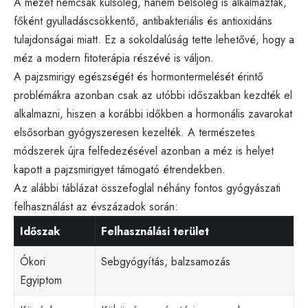
A mézet nemcsak külsőleg, hanem belsőleg is alkalmazták,
főként gyulladáscsökkentő, antibakteriális és antioxidáns
tulajdonságai miatt. Ez a sokoldalúság tette lehetővé, hogy a
méz a modern fitoterápia részévé is váljon.
A pajzsmirigy egészségét és hormontermelését érintő
problémákra azonban csak az utóbbi időszakban kezdték el
alkalmazni, hiszen a korábbi időkben a hormonális zavarokat
elsősorban gyógyszeresen kezelték. A természetes
módszerek újra felfedezésével azonban a méz is helyet
kapott a pajzsmirigyet támogató étrendekben.
Az alábbi táblázat összefoglal néhány fontos gyógyászati
felhasználást az évszázadok során:
Időszak
Felhasználási terület
Ókori
Sebgyógyítás, balzsamozás
Egyiptom