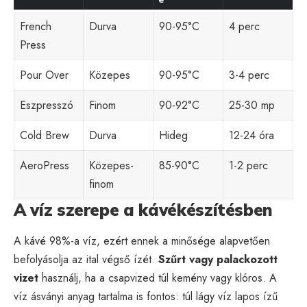
French
Durva
90-95°C
4 perc
Press
Pour Over
Közepes
90-95°C
3-4 perc
Eszpresszó
Finom
90-92°C
25-30 mp
Cold Brew
Durva
Hideg
12-24 óra
AeroPress
Közepes-
85-90°C
1-2 perc
finom
A víz szerepe a kávékészítésben
A kávé 98%-a víz, ezért ennek a minősége alapvetően
befolyásolja az ital végső ízét.
Szűrt vagy palackozott
vizet
használj, ha a csapvized túl kemény vagy klóros. A
víz ásványi anyag tartalma is fontos: túl lágy víz lapos ízű