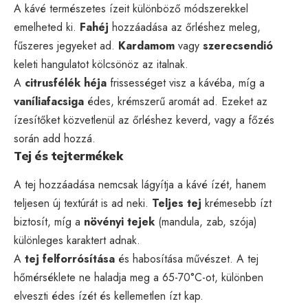
A kávé természetes ízeit különböző módszerekkel
emelheted ki.
Fahéj
hozzáadása az őrléshez meleg,
fűszeres jegyeket ad.
Kardamom
vagy
szerecsendió
keleti hangulatot kölcsönöz az italnak.
A
citrusfélék héja
frissességet visz a kávéba, míg a
vaníliafacsiga
édes, krémszerű aromát ad. Ezeket az
ízesítőket közvetlenül az őrléshez keverd, vagy a főzés
során add hozzá.
Tej és tejtermékek
A tej hozzáadása nemcsak lágyítja a kávé ízét, hanem
teljesen új textúrát is ad neki.
Teljes tej
krémesebb ízt
biztosít, míg a
növényi tejek
(mandula, zab, szója)
különleges karaktert adnak.
A
tej felforrósítása
és habosítása művészet. A tej
hőmérséklete ne haladja meg a 65-70°C-ot, különben
elveszti édes ízét és kellemetlen ízt kap.