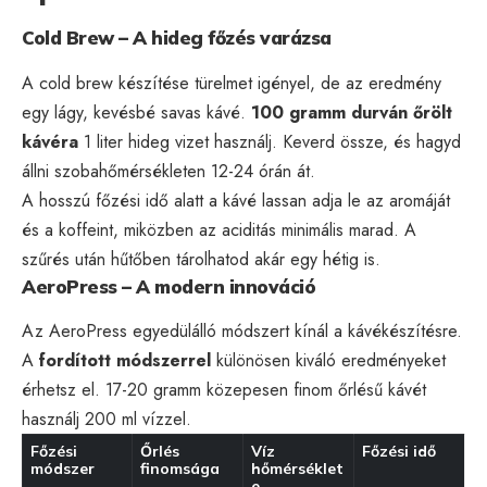
Cold Brew – A hideg főzés varázsa
A cold brew készítése türelmet igényel, de az eredmény
egy lágy, kevésbé savas kávé.
100 gramm durván őrölt
kávéra
1 liter hideg vizet használj. Keverd össze, és hagyd
állni szobahőmérsékleten 12-24 órán át.
A hosszú főzési idő alatt a kávé lassan adja le az aromáját
és a koffeint, miközben az aciditás minimális marad. A
szűrés után hűtőben tárolhatod akár egy hétig is.
AeroPress – A modern innováció
Az AeroPress egyedülálló módszert kínál a kávékészítésre.
A
fordított módszerrel
különösen kiváló eredményeket
érhetsz el. 17-20 gramm közepesen finom őrlésű kávét
használj 200 ml vízzel.
Főzési
Őrlés
Víz
Főzési idő
módszer
finomsága
hőmérséklet
e