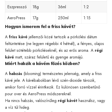
Eszpresszó
18g
36ml
1:2
AeroPress
17g
250ml
1:15
Hogyan ismerem fel a friss kávét?
A
friss kávé
jellemzői közé tartozik a pörkölési dátum
feltüntetése (ne legyen régebbi 4 hétnél), a fényes, olajos
felület sötétebb pörköléseknél, és az erős aroma. A
régi
kávé
matt, száraz felületű és gyenge aromájú.
Miért habzik a kávém főzés közben?
A
habzás
(blooming) természetes jelenség, amely a friss
kávé jele. A kávébabokban lévő szén-dioxide távozik,
amikor forró vízzel érintkezik. Ez különösen szembetűnő
pour over és AeroPress módszereknél.
Ha nincs habzás, valószínűleg
régi kávét
használsz, vagy
a víz túl hideg.