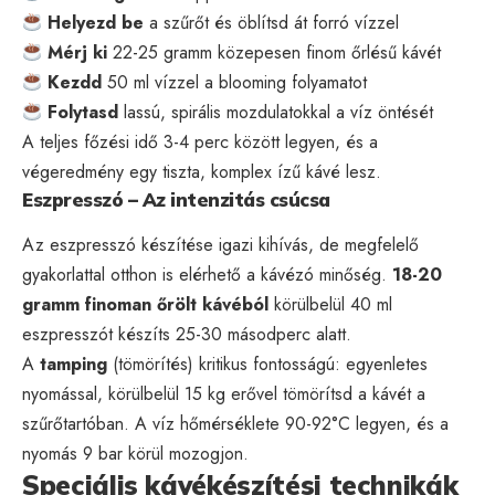
Helyezd be
a szűrőt és öblítsd át forró vízzel
Mérj ki
22-25 gramm közepesen finom őrlésű kávét
Kezdd
50 ml vízzel a blooming folyamatot
Folytasd
lassú, spirális mozdulatokkal a víz öntését
A teljes főzési idő 3-4 perc között legyen, és a
végeredmény egy tiszta, komplex ízű kávé lesz.
Eszpresszó – Az intenzitás csúcsa
Az eszpresszó készítése igazi kihívás, de megfelelő
gyakorlattal otthon is elérhető a kávézó minőség.
18-20
gramm finoman őrölt kávéból
körülbelül 40 ml
eszpresszót készíts 25-30 másodperc alatt.
A
tamping
(tömörítés) kritikus fontosságú: egyenletes
nyomással, körülbelül 15 kg erővel tömörítsd a kávét a
szűrőtartóban. A víz hőmérséklete 90-92°C legyen, és a
nyomás 9 bar körül mozogjon.
Speciális kávékészítési technikák