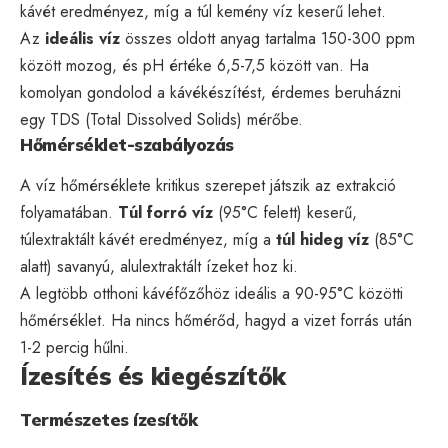
kávét eredményez, míg a túl kemény víz keserű lehet.
Az
ideális víz
összes oldott anyag tartalma 150-300 ppm
között mozog, és pH értéke 6,5-7,5 között van. Ha
komolyan gondolod a kávékészítést, érdemes beruházni
egy TDS (Total Dissolved Solids) mérőbe.
Hőmérséklet-szabályozás
A víz hőmérséklete kritikus szerepet játszik az extrakció
folyamatában.
Túl forró víz
(95°C felett) keserű,
túlextraktált kávét eredményez, míg a
túl hideg víz
(85°C
alatt) savanyú, alulextraktált ízeket hoz ki.
A legtöbb otthoni kávéfőzőhöz ideális a 90-95°C közötti
hőmérséklet. Ha nincs hőmérőd, hagyd a vizet forrás után
1-2 percig hűlni.
Ízesítés és kiegészítők
Természetes ízesítők