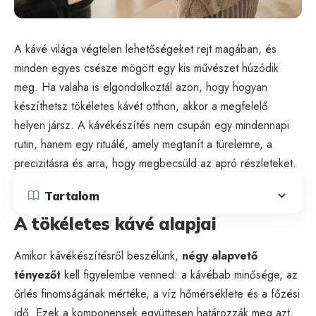
A kávé világa végtelen lehetőségeket rejt magában, és
minden egyes csésze mögött egy kis művészet húzódik
meg. Ha valaha is elgondolkoztál azon, hogy hogyan
készíthetsz tökéletes kávét otthon, akkor a megfelelő
helyen jársz. A kávékészítés nem csupán egy mindennapi
rutin, hanem egy rituálé, amely megtanít a türelemre, a
precizitásra és arra, hogy megbecsüld az apró részleteket.
Tartalom
A tökéletes kávé alapjai
Amikor kávékészítésről beszélünk,
négy alapvető
tényezőt
kell figyelembe venned: a kávébab minősége, az
őrlés finomságának mértéke, a víz hőmérséklete és a főzési
idő. Ezek a komponensek együttesen határozzák meg azt,