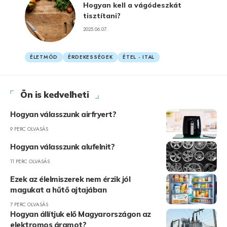
Hogyan kell a vágódeszkát
tisztítani?
2025.06.07.
ÉLETMÓD
ÉRDEKESSÉGEK
ÉTEL - ITAL
Ön is kedvelheti
Hogyan válasszunk airfryert?
9 PERC OLVASÁS
Hogyan válasszunk alufelnit?
11 PERC OLVASÁS
Ezek az élelmiszerek nem érzik jól
magukat a hűtő ajtajában
7 PERC OLVASÁS
Hogyan állítjuk elő Magyarországon az
elektromos áramot?