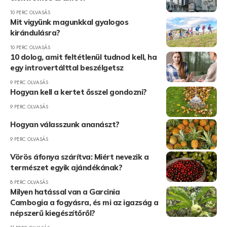
10 PERC OLVASÁS
Mit vigyünk magunkkal gyalogos
kirándulásra?
10 PERC OLVASÁS
10 dolog, amit feltétlenül tudnod kell, ha
egy introvertálttal beszélgetsz
9 PERC OLVASÁS
Hogyan kell a kertet ősszel gondozni?
9 PERC OLVASÁS
Hogyan válasszunk ananászt?
9 PERC OLVASÁS
Vörös áfonya szárítva: Miért nevezik a
természet egyik ajándékának?
8 PERC OLVASÁS
Milyen hatással van a Garcinia
Cambogia a fogyásra, és mi az igazság a
népszerű kiegészítőről?