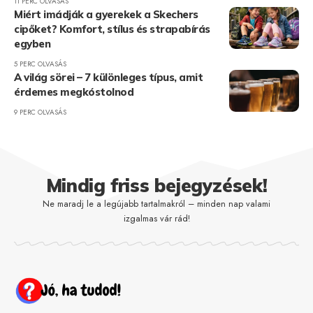
11 PERC OLVASÁS
Miért imádják a gyerekek a Skechers
cipőket? Komfort, stílus és strapabírás
egyben
5 PERC OLVASÁS
A világ sörei – 7 különleges típus, amit
érdemes megkóstolnod
9 PERC OLVASÁS
Mindig friss bejegyzések!
Ne maradj le a legújabb tartalmakról – minden nap valami
izgalmas vár rád!