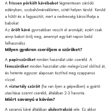
A
frissen pörkölt kávébabot
légmentesen záródó
edényben, szobahőmérsékleten, sötét helyen tárold. Kerüld
a hűtőt és a fagyasztót, mert a nedvesség károsíthatja a
babokat.
Az
őrölt kávé
gyorsabban veszíti el aromáját, ezért csak
annyi babot őrölj meg, amennyit egy-két napon belül
felhasználsz.
Milyen gyakran cseréljem a szűrőket?
A
papírszűrőket
minden használat után cseréld. A
fémszűrőket
minden használat után melegvízzel öblítsd át,
és hetente egyszer alaposan tisztítsd meg szappanos
vízzel.
A
víztartály szűrőit
(ha van ilyen a gépedben) a gyártó
utasításai szerint cseréld, általában 2-3 havonta.
Miért savanyú a kávém?
A savanyú kávé általában
alulextrakció
jele. Ez akkor