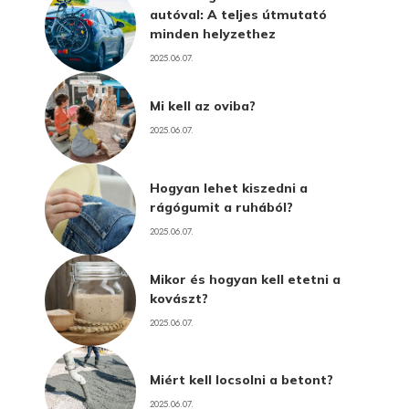
autóval: A teljes útmutató
minden helyzethez
2025.06.07.
Mi kell az oviba?
2025.06.07.
Hogyan lehet kiszedni a
rágógumit a ruhából?
2025.06.07.
Mikor és hogyan kell etetni a
kovászt?
2025.06.07.
Miért kell locsolni a betont?
2025.06.07.