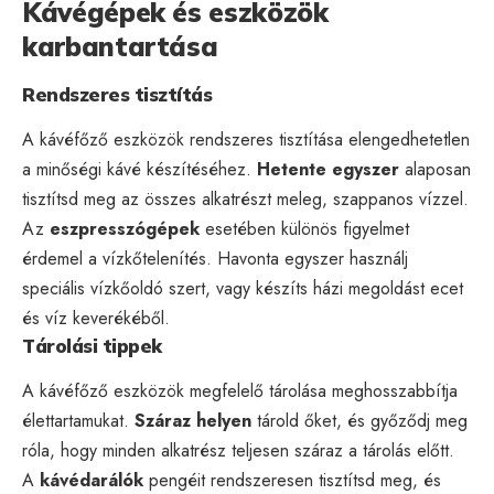
Kávégépek és eszközök
karbantartása
Rendszeres tisztítás
A kávéfőző eszközök rendszeres tisztítása elengedhetetlen
a minőségi kávé készítéséhez.
Hetente egyszer
alaposan
tisztítsd meg az összes alkatrészt meleg, szappanos vízzel.
Az
eszpresszógépek
esetében különös figyelmet
érdemel a vízkőtelenítés. Havonta egyszer használj
speciális vízkőoldó szert, vagy készíts házi megoldást ecet
és víz keverékéből.
Tárolási tippek
A kávéfőző eszközök megfelelő tárolása meghosszabbítja
élettartamukat.
Száraz helyen
tárold őket, és győződj meg
róla, hogy minden alkatrész teljesen száraz a tárolás előtt.
A
kávédarálók
pengéit rendszeresen tisztítsd meg, és