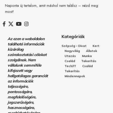
Naponta új tartalom, amit máshol nem találsz – nézd meg
most!
Kategóriák
Az ezen a weboldalon
található információk
Szépség – Divat
Kert
kizárólag
Nagyvilág
Állatok
szórakoztatási célokat
Utazás
Munka
szolgálnak. Nem
Család
Takarítás
vállalunk semmiféle
Tech/IT
Család
kifejezett vagy
Takarítás
hallgatólagos garanciát
Mindennapok
az információk
teljességére,
pontosságára,
megfelelőségére,
jogszerűségére,
hasznosságára,
megbízhatóságára,