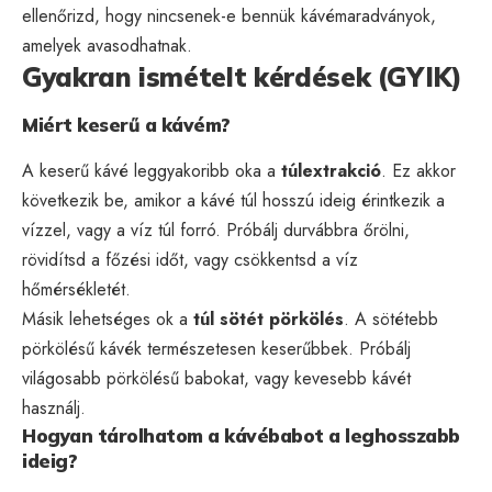
ellenőrizd, hogy nincsenek-e bennük kávémaradványok,
amelyek avasodhatnak.
Gyakran ismételt kérdések (GYIK)
Miért keserű a kávém?
A keserű kávé leggyakoribb oka a
túlextrakció
. Ez akkor
következik be, amikor a kávé túl hosszú ideig érintkezik a
vízzel, vagy a víz túl forró. Próbálj durvábbra őrölni,
rövidítsd a főzési időt, vagy csökkentsd a víz
hőmérsékletét.
Másik lehetséges ok a
túl sötét pörkölés
. A sötétebb
pörkölésű kávék természetesen keserűbbek. Próbálj
világosabb pörkölésű babokat, vagy kevesebb kávét
használj.
Hogyan tárolhatom a kávébabot a leghosszabb
ideig?