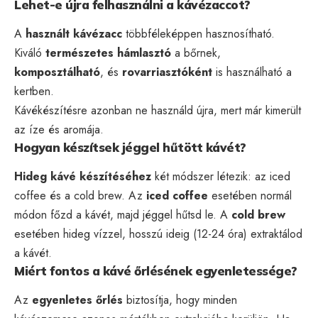
Lehet-e újra felhasználni a kávézaccot?
A
használt kávézacc
többféleképpen hasznosítható.
Kiváló
természetes hámlasztó
a bőrnek,
komposztálható
, és
rovarriasztóként
is használható a
kertben.
Kávékészítésre azonban ne használd újra, mert már kimerült
az íze és aromája.
Hogyan készítsek jéggel hűtött kávét?
Hideg kávé készítéséhez
két módszer létezik: az iced
coffee és a cold brew. Az
iced coffee
esetében normál
módon főzd a kávét, majd jéggel hűtsd le. A
cold brew
esetében hideg vízzel, hosszú ideig (12-24 óra) extraktálod
a kávét.
Miért fontos a kávé őrlésének egyenletessége?
Az
egyenletes őrlés
biztosítja, hogy minden