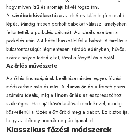
hogy milyen ízű és aromájú kávét fogsz inni.
A
kávébab kiválasztása
az első és talán legfontosabb
lépés. Mindig frissen pörkölt babokat válassz, amelyeken
feltüntették a pörkölés dátumát. Az ideális esetben a
pörkölés után 2-4 héttel használd fel a babot. A tárolás is
kulcsfontosságú: légmentesen záródó edényben, hűvös,
száraz helyen tartsd őket, távol a fénytől és a hőtől.
Az őrlés művészete
Az őrlés finomságának beállítása minden egyes főzési
módszerhez más és más. A
durva őrlés
a french press
számára ideális, míg a
finom őrlés
az eszpresszóhoz
szükséges. Ha saját kávédarálóval rendelkezel, mindig
közvetlenül a főzés előtt őröld meg a babot. Ez biztosítja,
hogy az illékony aromák ne párolganak el.
Klasszikus főzési módszerek