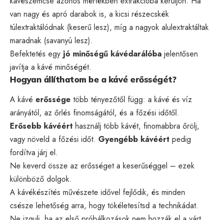
kávészemcse azonos mértékben extrakcióba kerüljön. Ha
van nagy és apró darabok is, a kicsi részecskék
túlextraktálódnak (keserű lesz), míg a nagyok alulextraktáltak
maradnak (savanyú lesz).
Befektetés egy
jó minőségű kávédarálóba
jelentősen
javítja a kávé minőségét.
Hogyan állíthatom be a kávé erősségét?
A kávé
erőssége
több tényezőtől függ: a kávé és víz
arányától, az őrlés finomságától, és a főzési időtől.
Erősebb kávéért
használj több kávét, finomabbra őrölj,
vagy növeld a főzési időt.
Gyengébb kávéért
pedig
fordítva járj el.
Ne keverd össze az erősséget a keserűséggel – ezek
különböző dolgok.
A kávékészítés művészete idővel fejlődik, és minden
csésze lehetőség arra, hogy tökéletesítsd a technikádat.
Ne izgulj, ha az első próbálkozások nem hozzák el a várt