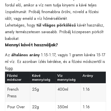
fordul elő, amikor a víz nem tudja kinyerni a kávé teljes
ízspektrumát. Próbálj finomabbra őrölni, növeld a főzési
időt, vagy emeld a víz hőmérsékletét.
Lehetséges, hogy
túl világos pörkölésű
kávét használsz,
amely természetesen savasabb. Próbálj közepesen pörkölt
babokat.
Mennyi kávét használjak?
Az
általános arány
1:15-1:17, vagyis 1 gramm kávéra 15-17
ml víz. Ez azonban ízlés kérdése, és a főzési módszertől is
függ.
Főzési
Kávé
Víz
Arány
módszer
mennyiség
mennyiség
French
25g
400ml
1:16
Press
Pour Over
22g
350ml
1:16