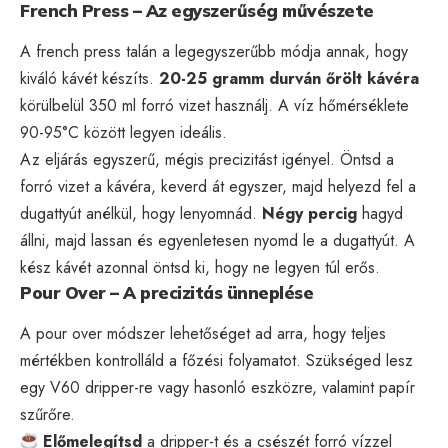
French Press – Az egyszerűség művészete
A french press talán a legegyszerűbb módja annak, hogy
kiváló kávét készíts.
20-25 gramm durván őrölt kávéra
körülbelül 350 ml forró vizet használj. A víz hőmérséklete
90-95°C között legyen ideális.
Az eljárás egyszerű, mégis precizitást igényel. Öntsd a
forró vizet a kávéra, keverd át egyszer, majd helyezd fel a
dugattyút anélkül, hogy lenyomnád.
Négy percig
hagyd
állni, majd lassan és egyenletesen nyomd le a dugattyút. A
kész kávét azonnal öntsd ki, hogy ne legyen túl erős.
Pour Over – A precizitás ünneplése
A pour over módszer lehetőséget ad arra, hogy teljes
mértékben kontrolláld a főzési folyamatot. Szükséged lesz
egy V60 dripper-re vagy hasonló eszközre, valamint papír
szűrőre.
Előmelegítsd
a dripper-t és a csészét forró vízzel