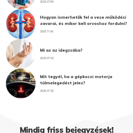
2025.07.09.
Hogyan ismerhetők fel a vese működési
zavarai, és mikor kell orvoshoz fordulni?
2025.11.06.
Mi az az idegzsába?
2025.07.25.
Mit tegyél, ha a gépkocsi motorja
túlmelegedést jelez?
2026.07.30.
Mindig friss bejegyzések!