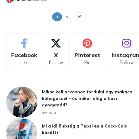
1
2
Facebook
X
Pinterest
Instagra
Like
Follow
Pin
Follow
Mikor kell orvoshoz fordulni egy makacs
köhögéssel – és mikor elég a házi
gyógymód?
2025.07.04.
Mi a különbség a Pepsi és a Coca-Cola
között?