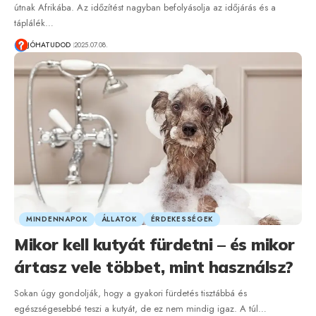
útnak Afrikába. Az időzítést nagyban befolyásolja az időjárás és a
táplálék…
JÓHATUDOD
2025.07.08.
MINDENNAPOK
ÁLLATOK
ÉRDEKESSÉGEK
Mikor kell kutyát fürdetni – és mikor
ártasz vele többet, mint használsz?
Sokan úgy gondolják, hogy a gyakori fürdetés tisztábbá és
egészségesebbé teszi a kutyát, de ez nem mindig igaz. A túl…