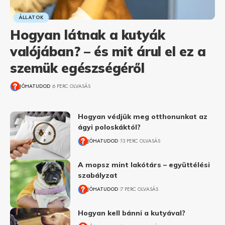
ÁLLATOK
Hogyan látnak a kutyák
valójában? – és mit árul el ez a
szemük egészségéről
JÓHATUDOD
6 PERC OLVASÁS
Hogyan védjük meg otthonunkat az
ágyi poloskáktól?
JÓHATUDOD
13 PERC OLVASÁS
A mopsz mint lakótárs – együttélési
szabályzat
JÓHATUDOD
7 PERC OLVASÁS
Hogyan kell bánni a kutyával?