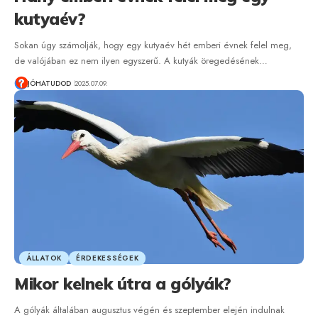
kutyaév?
Sokan úgy számolják, hogy egy kutyaév hét emberi évnek felel meg,
de valójában ez nem ilyen egyszerű. A kutyák öregedésének…
JÓHATUDOD
2025.07.09.
ÁLLATOK
ÉRDEKESSÉGEK
Mikor kelnek útra a gólyák?
A gólyák általában augusztus végén és szeptember elején indulnak