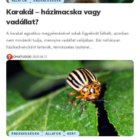
ÁLLATOK
ÉRDEKESSÉGEK
Karakál – házimacska vagy
vadállat?
A karakál egzotikus megjelenésével sokak figyelmét felkelti, azonban
nem mindenki tudja, mennyire vadállat valójában. Bár néhányan
házikedvencként tartanák, természetes ösztönei…
JÓHATUDOD
2025.08.17.
ÉRDEKESSÉGEK
ÁLLATOK
KERT