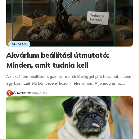
ÁLLATOK
Akvárium beállítási útmutató:
Minden, amit tudnia kell
Az akvárium beállítása izgalmas, de felelősséggel járó folyamat, hiszen
egy kicsi, zárt élő környezetet hozunk létre otthon. A jó induláshoz…
JÓHATUDOD
2026.01.06.