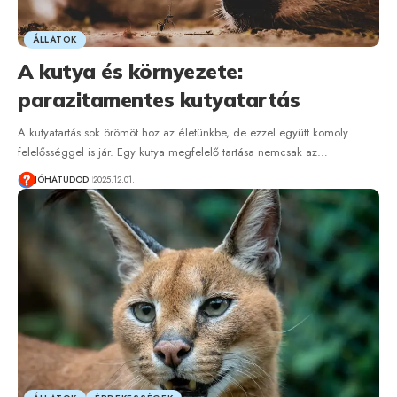
ÁLLATOK
A kutya és környezete:
parazitamentes kutyatartás
A kutyatartás sok örömöt hoz az életünkbe, de ezzel együtt komoly
felelősséggel is jár. Egy kutya megfelelő tartása nemcsak az…
JÓHATUDOD
2025.12.01.