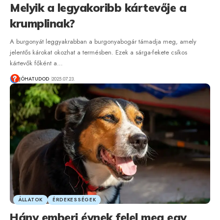
Melyik a legyakoribb kártevője a
krumplinak?
A burgonyát leggyakrabban a burgonyabogár támadja meg, amely
jelentős károkat okozhat a termésben. Ezek a sárga-fekete csíkos
kártevők főként a…
JÓHATUDOD
2025.07.23.
ÁLLATOK
ÉRDEKESSÉGEK
Hány emberi évnek felel meg egy