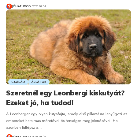
JÓHATUDOD
2025.07.04.
CSALÁD
ÁLLATOK
Szeretnél egy Leonbergi kiskutyát?
Ezeket jó, ha tudod!
A Leonberger egy olyan kutyafajta, amely első pillantásra lenyűgözi az
embereket hatalmas méretével és fenséges megjelenésével. Ha
azonban túllépsz a…
JÓHATUDOD
2025.06.18.