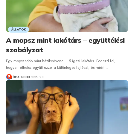
ÁLLATOK
A mopsz mint lakótárs – együttélési
szabályzat
Egy mopsz több mint házikedvenc – ő igazi lakótárs. Fedezd fel,
hogyan élhetsz együtt ezzel a különleges fajtával, és miért…
JÓHATUDOD
2025.12.01.