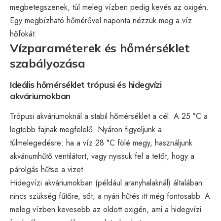
megbetegszenek, túl meleg vízben pedig kevés az oxigén.
Egy megbízható hőmérővel naponta nézzük meg a víz
hőfokát.
Vízparaméterek és hőmérséklet
szabályozása
Ideális hőmérséklet trópusi és hidegvízi
akváriumokban
Trópusi akváriumoknál a stabil hőmérséklet a cél. A 25 °C a
legtöbb fajnak megfelelő. Nyáron figyeljünk a
túlmelegedésre: ha a víz 28 °C fölé megy, használjunk
akváriumhűtő ventilátort, vagy nyissuk fel a tetőt, hogy a
párolgás hűtse a vizet.
Hidegvízi akváriumokban (például aranyhalaknál) általában
nincs szükség fűtőre, sőt, a nyári hűtés itt még fontosabb. A
meleg vízben kevesebb az oldott oxigén, ami a hidegvízi