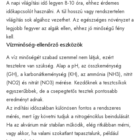
A napi világítási idő legyen 8-10 óra, ehhez érdemes
időkapcsolót használni. A túl hosszú vagy rendszertelen
világítás sok algához vezethet. Az egészséges növényzet a
legjobb fegyver az algák ellen, ehhez jó minőségű fény
kell.
Vízminőség-ellenőrző eszközök
A víz minőségét szabad szemmel nem látjuk, ezért
tesztekre van szükség. Alap a pH, az összkeménység
(GH), a karbonátkeménység (KH), az ammónia (NH3), nitrit
(NO2) és nitrát (NO3) mérése. Kezdőknek a tesztcsíkok
egyszerűbbek, de a csepegtetős tesztek pontosabb
eredményt adnak.
Az indítási időszakban különösen fontos a rendszeres
mérés, mert így követni tudjuk a nitrogénciklus beindulását.
Ha az akvárium már stabilan működik, elég ritkábban mérni,
vagy akkor, ha valami szokatlant tapasztalunk, például