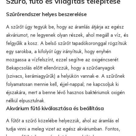
Szűrő, fűtő és világítás telepítése
Szűrőrendszer helyes beszerelése
A szűrőt úgy tegyük be, hogy az áramlás átjárja az egész
akváriumot, ne legyenek olyan részek, ahol megáll a víz, és
felgyűlik a kosz. A belső szűrőt tapadókoronggal rögzítsük
egy sarokba, a kifolyót úgy irányítsuk, hogy enyhén
mozgassa a vízfelszínt, ezzel segítve az oxigéncserét.
Bekapcsolás előtt ellenőrizzük, hogy a szűrőanyagok
(szivacs, kerámiagyűrűk) a helyükön vannak-e. A szűrőnek
folyamatosan mennie kell, éjjel-nappal; ne kapcsoljuk ki
éjszakára, mert a benne lévő hasznos baktériumok oxigén
nélkül elpusztulnak.
Akvárium fűtő kiválasztása és beállítása
A fűtőt a szűrő közelébe helyezzük, ahol az áramlás el
tudja vinni a meleg vizet az egész akváriumban. Fontos,