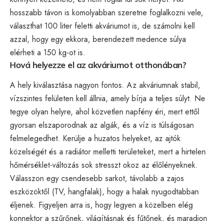
hosszabb távon is komolyabban szeretne foglalkozni vele,
választhat 100 liter feletti akváriumot is, de számolni kell
azzal, hogy egy ekkora, berendezett medence súlya
elérheti a 150 kg-ot is.
Hová helyezze el az akváriumot otthonában?
A hely kiválasztása nagyon fontos. Az akváriumnak stabil,
vízszintes felületen kell állnia, amely bírja a teljes súlyt. Ne
tegye olyan helyre, ahol közvetlen napfény éri, mert ettől
gyorsan elszaporodnak az algák, és a víz is túlságosan
felmelegedhet. Kerülje a huzatos helyeket, az ajtók
közelségét és a radiátor melletti területeket, mert a hirtelen
hőmérséklet-változás sok stresszt okoz az élőlényeknek.
Válasszon egy csendesebb sarkot, távolabb a zajos
eszközöktől (TV, hangfalak), hogy a halak nyugodtabban
éljenek. Figyeljen arra is, hogy legyen a közelben elég
konnektor a szűrőnek, világításnak és fűtőnek, és maradjon