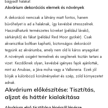
bágyadt halakat.
Akvárium dekorációs elemek és növények
A dekoráció nemcsak a látvány miatt fontos, hanem
búvóhelyet is ad a halaknak, így kevésbé stresszelnek.
Használhatunk természetes köveket (például lávakő,
sárkánykő) és fákat (például Red Moor gyökér). Csak
akvarisztikai boltban kapható, biztonságos dekorációt
tegyünk az akváriumba, amely nem old ki káros anyagokat.
A növények oxigént termelnek és segítenek tisztán tartani a
vizet. Kezdőknek olyan, kevésbé igényes fajok ajánlottak,
mint az Anubias, a Jáva moha vagy a Vallisneria. Ezek jól
bírják a különböző körülményeket és szép, zöld környezetet
adnak.
Akvárium előkészítése: Tisztítás,
aljzat és háttér kialakítása
Akvárium első tisztítása lépésről lépésre