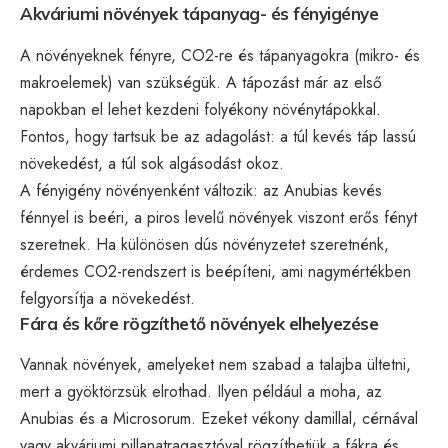
Akváriumi növények tápanyag- és fényigénye
A növényeknek fényre, CO2-re és tápanyagokra (mikro- és
makroelemek) van szükségük. A tápozást már az első
napokban el lehet kezdeni folyékony növénytápokkal.
Fontos, hogy tartsuk be az adagolást: a túl kevés táp lassú
növekedést, a túl sok algásodást okoz.
A fényigény növényenként változik: az Anubias kevés
fénnyel is beéri, a piros levelű növények viszont erős fényt
szeretnek. Ha különösen dús növényzetet szeretnénk,
érdemes CO2-rendszert is beépíteni, ami nagymértékben
felgyorsítja a növekedést.
Fára és kőre rögzíthető növények elhelyezése
Vannak növények, amelyeket nem szabad a talajba ültetni,
mert a gyöktörzsük elrothad. Ilyen például a moha, az
Anubias és a Microsorum. Ezeket vékony damillal, cérnával
vagy akváriumi pillanatragasztóval rögzíthetjük a fákra és