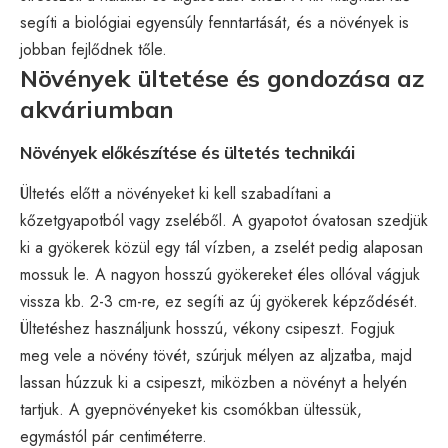
segíti a biológiai egyensúly fenntartását, és a növények is
jobban fejlődnek tőle.
Növények ültetése és gondozása az
akváriumban
Növények előkészítése és ültetés technikái
Ültetés előtt a növényeket ki kell szabadítani a
kőzetgyapotból vagy zseléből. A gyapotot óvatosan szedjük
ki a gyökerek közül egy tál vízben, a zselét pedig alaposan
mossuk le. A nagyon hosszú gyökereket éles ollóval vágjuk
vissza kb. 2-3 cm-re, ez segíti az új gyökerek képződését.
Ültetéshez használjunk hosszú, vékony csipeszt. Fogjuk
meg vele a növény tövét, szúrjuk mélyen az aljzatba, majd
lassan húzzuk ki a csipeszt, miközben a növényt a helyén
tartjuk. A gyepnövényeket kis csomókban ültessük,
egymástól pár centiméterre.