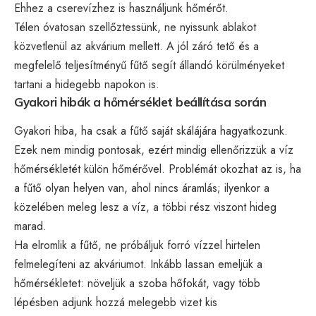
Ehhez a cserevízhez is használjunk hőmérőt.
Télen óvatosan szellőztessünk, ne nyissunk ablakot
közvetlenül az akvárium mellett. A jól záró tető és a
megfelelő teljesítményű fűtő segít állandó körülményeket
tartani a hidegebb napokon is.
Gyakori hibák a hőmérséklet beállítása során
Gyakori hiba, ha csak a fűtő saját skálájára hagyatkozunk.
Ezek nem mindig pontosak, ezért mindig ellenőrizzük a víz
hőmérsékletét külön hőmérővel. Problémát okozhat az is, ha
a fűtő olyan helyen van, ahol nincs áramlás; ilyenkor a
közelében meleg lesz a víz, a többi rész viszont hideg
marad.
Ha elromlik a fűtő, ne próbáljuk forró vízzel hirtelen
felmelegíteni az akváriumot. Inkább lassan emeljük a
hőmérsékletet: növeljük a szoba hőfokát, vagy több
lépésben adjunk hozzá melegebb vizet kis