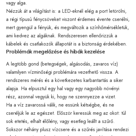
vagy alga.
Nézzük át a világítást is: a LED-eknél elég a port letörölni,
a régi típusú fénycsöveket viszont érdemes évente cserélni,
mert gyengül a fényük, és megváltozik a színhőmérsékletük,
ami kedvez az algáknak. Rendszeresen ellenőrizzük a
kábelek és csatlakozók állapotát is a biztonság érdekében.
Problémák megelőzése és hibák kezelése
A legtöbb gond (betegségek, algásodás, zavaros víz)
valamilyen vízminőségi problémára vezethető vissza. A
rendszeres mérés és a következetes karbantartás a siker
alapja. Ha elpusztul egy hal vagy egy nagyobb növényi
rész, azonnal vegyük ki, hogy ne szennyezze a vizet.
Ha a víz zavarossá válik, ne essünk kétségbe, és ne
cseréljük le az egészet. Először keressük meg az okot: túl
sok etetés, elhalt élőlény, vagy esetleg leállt a szűrő.
Sokszor néhány plusz vízcsere és a szűrés javítása rendezi