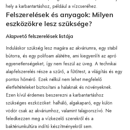
hely a karbantartáshoz, például a vízcseréhez.
Felszerelések és anyagok: Milyen
eszközökre lesz szüksége?
Alapvető felszerelések listája
Induláskor szükség lesz magára az akváriumra, egy stabil
bútorra, és egy polifoam alátétre, ami kiegyenlíti az apró
egyenetlenségeket, így nem feszül az üveg. A technikai
alapfelszerelés része a szűrő, a fűtőtest, a világítás és egy
pontos hőmérő. Ezek nélkül nem lehet megfelelő
életfeltételeket biztosítani a halaknak és növényeknek.
Ezen kívül érdemes beszerezni a karbantartáshoz
szükséges eszközöket: halháló, algakaparó, egy külön
vödör csak az akváriumhoz, valamint talajporszívó. Ne
feledkezzen meg a vízkezelő szerekről és a
baktériumkultúra indító készítményekről sem.