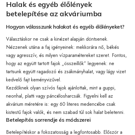
Halak és egyéb élőlények
betelepítése az akváriumba
Hogyan válasszunk halakat és egyéb élőlényeket?
Választáskor ne csak a kinézet alapján döntsenek.
Nézzenek utána a faj igényeinek: mekkorára nő, békés
vagy agresszív, és milyen vízparamétereket szeret. Fontos,
hogy az együtt tartott fajok „összeillők” legyenek: ne
tartsunk együtt ragadozó és zsákmányhalat, vagy lágy vizet
kedvelő fajt keményvizűvel.
Kezdőknek olyan szívós fajok ajánlottak, mint a guppi,
neonhal, platti vagy páncélosharcsák. Figyelni kell az
akvárium méretére is: egy 60 literes medencébe csak
kistestű fajok valók, és nem szabad túl sok halat beletenni.
Betelepítés sorrendje és módszerei
Betelepítéskor a fokozatosság a legfontosabb. Először a