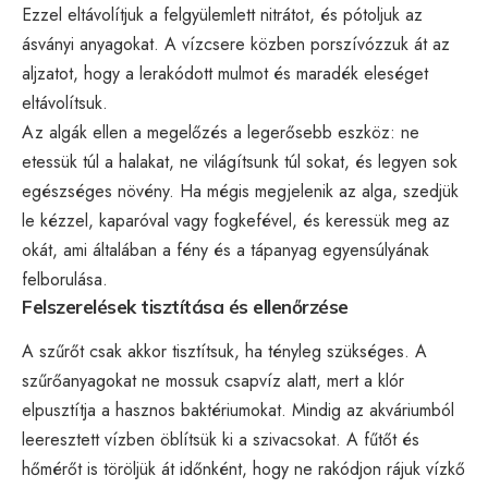
Ezzel eltávolítjuk a felgyülemlett nitrátot, és pótoljuk az
ásványi anyagokat. A vízcsere közben porszívózzuk át az
aljzatot, hogy a lerakódott mulmot és maradék eleséget
eltávolítsuk.
Az algák ellen a megelőzés a legerősebb eszköz: ne
etessük túl a halakat, ne világítsunk túl sokat, és legyen sok
egészséges növény. Ha mégis megjelenik az alga, szedjük
le kézzel, kaparóval vagy fogkefével, és keressük meg az
okát, ami általában a fény és a tápanyag egyensúlyának
felborulása.
Felszerelések tisztítása és ellenőrzése
A szűrőt csak akkor tisztítsuk, ha tényleg szükséges. A
szűrőanyagokat ne mossuk csapvíz alatt, mert a klór
elpusztítja a hasznos baktériumokat. Mindig az akváriumból
leeresztett vízben öblítsük ki a szivacsokat. A fűtőt és
hőmérőt is töröljük át időnként, hogy ne rakódjon rájuk vízkő