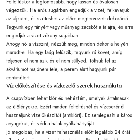
Feltöltéskor a legfontosabb, hogy lassan és óvatosan
végezzük. Ha erős sugárban engedjük a vizet, felkavarjuk
az aljzatot, és széteshet az előre megtervezett dekoráció.
Tegyünk egy tányért vagy műanyag zacskót a talajra, és erre
engedjük a vizet vékony sugárban.
Ahogy nő a vízszint, nézzük meg, minden dekor a helyén
maradt-e. Ha egy faág felúszik, tegyünk rá követ, amíg
teljesen el nem ázik és el nem süllyed. Töltsük fel az
akváriumot majdnem tele, a perem alatt hagyjunk pár
centimétert.
Víz előkészítése és vízkezelő szerek használata
A csapvízben lehet klór és nehézfém, amelyek ártalmasak
az élőlényekre. Ezért minden feltöltésnél és vízcserénél
használjunk vízelőkészítőt (antiklórt). Ez semlegesíti a káros
anyagokat, és védi a halak nyálkahártyáját.
Jó megoldás, ha a vizet felhasználás előtt legalább 24 órát