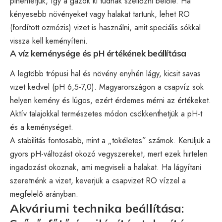
pihentetjük, így a gázok ki tudnak szellőzni belőle. Ha
kényesebb növényeket vagy halakat tartunk, lehet RO
(fordított ozmózis) vizet is használni, amit speciális sókkal
vissza kell keményíteni.
A víz keménysége és pH értékének beállítása
A legtöbb trópusi hal és növény enyhén lágy, kicsit savas
vizet kedvel (pH 6,5-7,0). Magyarországon a csapvíz sok
helyen kemény és lúgos, ezért érdemes mérni az értékeket.
Aktív talajokkal természetes módon csökkenthetjük a pH-t
és a keménységet.
A stabilitás fontosabb, mint a „tökéletes” számok. Kerüljük a
gyors pH-változást okozó vegyszereket, mert ezek hirtelen
ingadozást okoznak, ami megviseli a halakat. Ha lágyítani
szeretnénk a vizet, keverjük a csapvizet RO vízzel a
megfelelő arányban.
Akváriumi technika beállítása: