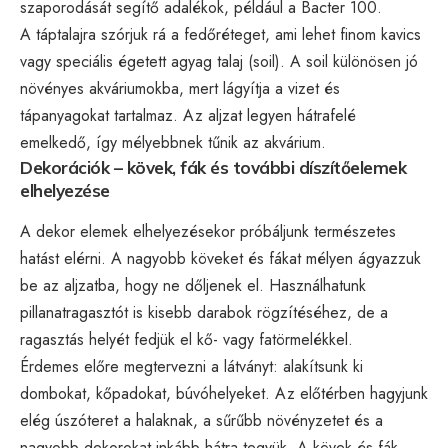
szaporodását segítő adalékok, például a Bacter 100.
A táptalajra szórjuk rá a fedőréteget, ami lehet finom kavics
vagy speciális égetett agyag talaj (soil). A soil különösen jó
növényes akváriumokba, mert lágyítja a vizet és
tápanyagokat tartalmaz. Az aljzat legyen hátrafelé
emelkedő, így mélyebbnek tűnik az akvárium.
Dekorációk – kövek, fák és további díszítőelemek
elhelyezése
A dekor elemek elhelyezésekor próbáljunk természetes
hatást elérni. A nagyobb köveket és fákat mélyen ágyazzuk
be az aljzatba, hogy ne dőljenek el. Használhatunk
pillanatragasztót is kisebb darabok rögzítéséhez, de a
ragasztás helyét fedjük el kő- vagy fatörmelékkel.
Érdemes előre megtervezni a látványt: alakítsunk ki
dombokat, kőpadokat, búvóhelyeket. Az előtérben hagyjunk
elég úszóteret a halaknak, a sűrűbb növényzetet és a
nagyobb dekorokat inkább hátra tegyük. A kövek és fák