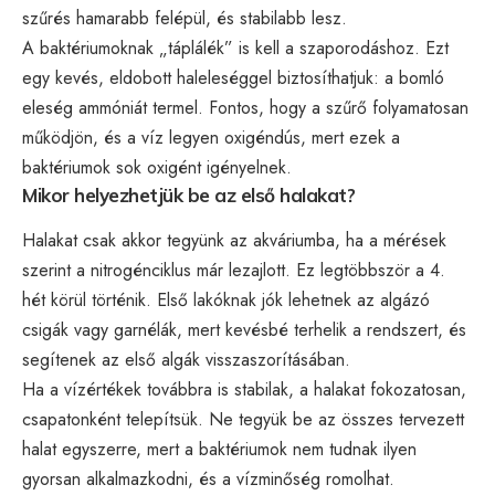
szűrés hamarabb felépül, és stabilabb lesz.
A baktériumoknak „táplálék” is kell a szaporodáshoz. Ezt
egy kevés, eldobott haleleséggel biztosíthatjuk: a bomló
eleség ammóniát termel. Fontos, hogy a szűrő folyamatosan
működjön, és a víz legyen oxigéndús, mert ezek a
baktériumok sok oxigént igényelnek.
Mikor helyezhetjük be az első halakat?
Halakat csak akkor tegyünk az akváriumba, ha a mérések
szerint a nitrogénciklus már lezajlott. Ez legtöbbször a 4.
hét körül történik. Első lakóknak jók lehetnek az algázó
csigák vagy garnélák, mert kevésbé terhelik a rendszert, és
segítenek az első algák visszaszorításában.
Ha a vízértékek továbbra is stabilak, a halakat fokozatosan,
csapatonként telepítsük. Ne tegyük be az összes tervezett
halat egyszerre, mert a baktériumok nem tudnak ilyen
gyorsan alkalmazkodni, és a vízminőség romolhat.