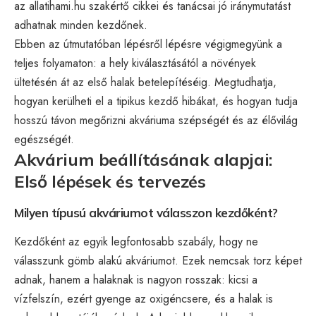
az
allatihami.hu
szakértő cikkei és tanácsai jó iránymutatást
adhatnak minden kezdőnek.
Ebben az útmutatóban lépésről lépésre végigmegyünk a
teljes folyamaton: a hely kiválasztásától a növények
ültetésén át az első halak betelepítéséig. Megtudhatja,
hogyan kerülheti el a tipikus kezdő hibákat, és hogyan tudja
hosszú távon megőrizni akváriuma szépségét és az élővilág
egészségét.
Akvárium beállításának alapjai:
Első lépések és tervezés
Milyen típusú akváriumot válasszon kezdőként?
Kezdőként az egyik legfontosabb szabály, hogy ne
válasszunk gömb alakú akváriumot. Ezek nemcsak torz képet
adnak, hanem a halaknak is nagyon rosszak: kicsi a
vízfelszín, ezért gyenge az oxigéncsere, és a halak is