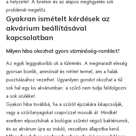
a helyzetet. A türelem és az alapos megfigyelés sok
problémát megelőz.
Gyakran ismételt kérdések az
akvárium beállításával
kapcsolatban
Milyen hiba okozhat gyors vízminőség-romlást?
Az egyik leggyakoribb ok a túletetés. A megmaradt eleség
gyorsan bomlik, ammóniát és nitritet termel, ami a halak
pusztulásához vezethet. Ugyanilyen gondot okozhat a túl
sok hal egy kis akváriumban: a szűrő nem tudja feldolgozni
a sok ürüléket.
Gyakori hiba továbbá, ha a szűrőt éjszakára kikapcsolják,
vagy a szűrőanyagokat csapvízzel mossák át. Mindkét
esetben elpusztulnak a biológiai szűrést végző baktériumok,
és az akvárium újra az induló, veszélyes állapotba kerül.