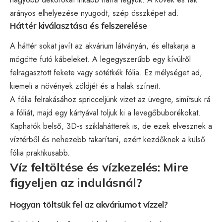
arányos elhelyezése nyugodt, szép összképet ad.
Háttér kiválasztása és felszerelése
A háttér sokat javít az akvárium látványán, és eltakarja a
mögötte futó kábeleket. A legegyszerűbb egy kívülről
felragasztott fekete vagy sötétkék fólia. Ez mélységet ad,
kiemeli a növények zöldjét és a halak színeit.
A fólia felrakásához spricceljünk vizet az üvegre, simítsuk rá
a fóliát, majd egy kártyával toljuk ki a levegőbuborékokat.
Kaphatók belső, 3D-s sziklahátterek is, de ezek elvesznek a
víztérből és nehezebb takarítani, ezért kezdőknek a külső
fólia praktikusabb.
Víz feltöltése és vízkezelés: Mire
figyeljen az indulásnál?
Hogyan töltsük fel az akváriumot vízzel?