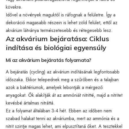
kövekre.
Idővel a növények maguktól is ráfognak a felületre. Így a
dekoráció magasabb részein is lehet zöld felület, ettől az
akvárium látványa természetesebb és rétegesebb lesz.
Az akvárium bejáratása: Ciklus
indítása és biológiai egyensúly
Mi az akvárium bejáratás folyamata?
A bejáratás (cycling) az akvárium indításának legfontosabb
időszaka. Ekkor telepednek meg a szűrőben és a talajban
azok a baktériumok, amelyek lebontják a mérgező
anyagokat. Ők alakítják át az ammóniát nitritté, majd a nitritet
kevésbé ártalmas nitráttá.
Ez a folyamat általában 3-4 hét. Ebben az időben nem
szabad halakat tenni az akváriumba, mert az ammónia és a
nitrit szintje magas lehet, ami elpusztítaná őket. A tesztekkel