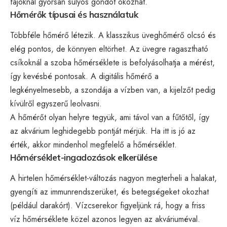
fajoknál gyorsan súlyos gondot okozhat.
Hőmérők típusai és használatuk
Többféle hőmérő létezik. A klasszikus üveghőmérő olcsó és
elég pontos, de könnyen eltörhet. Az üvegre ragasztható
csíkoknál a szoba hőmérséklete is befolyásolhatja a mérést,
így kevésbé pontosak. A digitális hőmérő a
legkényelmesebb, a szondája a vízben van, a kijelzőt pedig
kívülről egyszerű leolvasni.
A hőmérőt olyan helyre tegyük, ami távol van a fűtőtől, így
az akvárium leghidegebb pontját mérjük. Ha itt is jó az
érték, akkor mindenhol megfelelő a hőmérséklet.
Hőmérséklet-ingadozások elkerülése
A hirtelen hőmérséklet-változás nagyon megterheli a halakat,
gyengíti az immunrendszerüket, és betegségeket okozhat
(például darakórt). Vízcserekor figyeljünk rá, hogy a friss
víz hőmérséklete közel azonos legyen az akváriuméval.