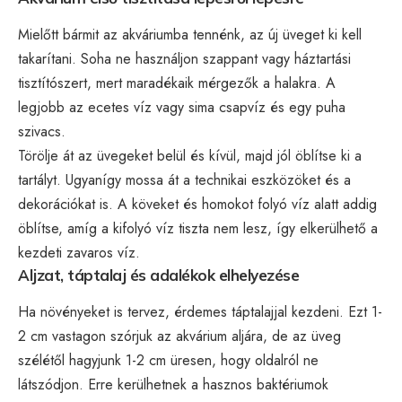
Mielőtt bármit az akváriumba tennénk, az új üveget ki kell
takarítani. Soha ne használjon szappant vagy háztartási
tisztítószert, mert maradékaik mérgezők a halakra. A
legjobb az ecetes víz vagy sima csapvíz és egy puha
szivacs.
Törölje át az üvegeket belül és kívül, majd jól öblítse ki a
tartályt. Ugyanígy mossa át a technikai eszközöket és a
dekorációkat is. A köveket és homokot folyó víz alatt addig
öblítse, amíg a kifolyó víz tiszta nem lesz, így elkerülhető a
kezdeti zavaros víz.
Aljzat, táptalaj és adalékok elhelyezése
Ha növényeket is tervez, érdemes táptalajjal kezdeni. Ezt 1-
2 cm vastagon szórjuk az akvárium aljára, de az üveg
szélétől hagyjunk 1-2 cm üresen, hogy oldalról ne
látszódjon. Erre kerülhetnek a hasznos baktériumok