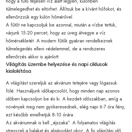
hogy a fűtő teljesen víz alatt legyen, különben
túlmelegedhet és eltörhet. Állítsuk be a kívánt hőfokot, és
ellenőrizzük egy külön hőmérővel.
A fűtőt ne kapcsoljuk be azonnal, miután a vízbe tettük,
várjunk 15-20 percet, hogy az üveg átvegye a víz
hőmérsékletét. A modern fűtők gyakran rendelkeznek
túlmelegedés elleni védelemmel, de a rendszeres
ellenőrzés akkor is ajánlott.
Világítás üzembe helyezése és napi ciklusok
kialakítása
A világítást szereljük az akvárium tetejére vagy lógassuk
fölé. Használjunk időkapcsolót, hogy minden nap azonos
időben kapcsoljon be és ki. A kezdeti időszakban, amíg a
növények meg nem gyökeresednek, elég napi 6-7 óra fény,
ezt később emelhetjük 8-10 órára.
Az akváriumnak is kell „éjszaka”. A folyamatos világítás
stresszeli a halakat és algásodást okoz. A fix világítási idő