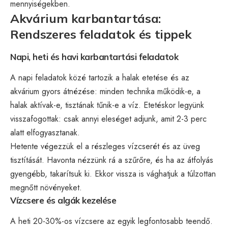
mennyiségekben.
Akvárium karbantartása:
Rendszeres feladatok és tippek
Napi, heti és havi karbantartási feladatok
A napi feladatok közé tartozik a halak etetése és az
akvárium gyors átnézése: minden technika működik-e, a
halak aktívak-e, tisztának tűnik-e a víz. Etetéskor legyünk
visszafogottak: csak annyi eleséget adjunk, amit 2-3 perc
alatt elfogyasztanak.
Hetente végezzük el a részleges vízcserét és az üveg
tisztítását. Havonta nézzünk rá a szűrőre, és ha az átfolyás
gyengébb, takarítsuk ki. Ekkor vissza is vághatjuk a túlzottan
megnőtt növényeket.
Vízcsere és algák kezelése
A heti 20-30%-os vízcsere az egyik legfontosabb teendő.