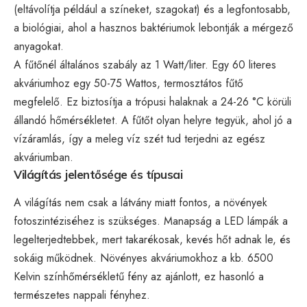
(eltávolítja például a színeket, szagokat) és a legfontosabb,
a biológiai, ahol a hasznos baktériumok lebontják a mérgező
anyagokat.
A fűtőnél általános szabály az 1 Watt/liter. Egy 60 literes
akváriumhoz egy 50-75 Wattos, termosztátos fűtő
megfelelő. Ez biztosítja a trópusi halaknak a 24-26 °C körüli
állandó hőmérsékletet. A fűtőt olyan helyre tegyük, ahol jó a
vízáramlás, így a meleg víz szét tud terjedni az egész
akváriumban.
Világítás jelentősége és típusai
A világítás nem csak a látvány miatt fontos, a növények
fotoszintéziséhez is szükséges. Manapság a LED lámpák a
legelterjedtebbek, mert takarékosak, kevés hőt adnak le, és
sokáig működnek. Növényes akváriumokhoz a kb. 6500
Kelvin színhőmérsékletű fény az ajánlott, ez hasonló a
természetes nappali fényhez.