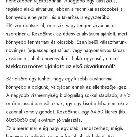
nehezebben tájékozódnak. A legjobb egy klasszikus,
téglalap alakú akvárium, ebben a technikai eszközöket is
könnyebb elhelyezni, és a takarítás is egyszerűbb.
Először döntsük el, édesvízi vagy tengeri akváriumot
szeretnénk. Kezdőknek az édesvízi akvárium ajánlott, mert
könnyebb fenntartani és olcsóbb. Ezen belül választhatunk
növényes (aquascaping) stílust, vagy hagyományos társas
akváriumot, ahol a növények és halak egyensúlya a cél.
Mekkora méret ajánlott az első akváriumnál?
Bár elsőre úgy tűnhet, hogy egy kisebb akváriummal
könnyebb a dolgunk, valójában ennek az ellenkezője igaz.
A nagyobb vízmennyiség biológiailag sokkal stabilabb; a víz
értékei lassabban változnak, így egy kisebb hiba nem okoz
azonnal komoly gondot. Kezdőknek egy 54-60 literes (kb.
60x30x30 cm) akvárium jó választás.
Ez a méret már elég nagy egy stabil rendszerhez, mégis
könnyen kezelhető, és nem foglal túl sok helyet. Aki