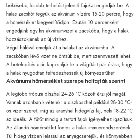
békésebb, kisebb terhelést jelentő fajokat engedjük be. A
halas zacskót tegyük az akvárium vízére 15-20 percre, hogy
a hőmérséklet kiegyenlítődjön. Ezután 10 percenként
engedjünk egy kis akváriumvizet a zacskóba, hogy a halak
hozzászokjanak az új vízhez.
Végül hálóval emeljük át a halakat az akváriumba. A
zacskóban lévő vizet ne öntsük be, mert szennyezett lehet.
A betelepítés után kapcsoljuk le a világítást pár órára, hogy
a halak nyugodtan felfedezhessék új környezetüket.
Akváriumi hőmérséklet szerepe halfajták szerint
A legtöbb trópusi díszhal 24-26 °C között érzi jól magát.
Vannak azonban kivételek: a diszkoszhal például 28-30 °C-
os vizet szeret, míg az aranyhal hidegvízi faj, neki 18-22 °C
az ideális. A fűtőt mindig a tartott fajok igényeihez igazítsuk.
Az állandó hőmérséklet fontos a halak immunrendszerének.
Túl hideg vízben lelassul az anyagcseréjük, és könnyebben