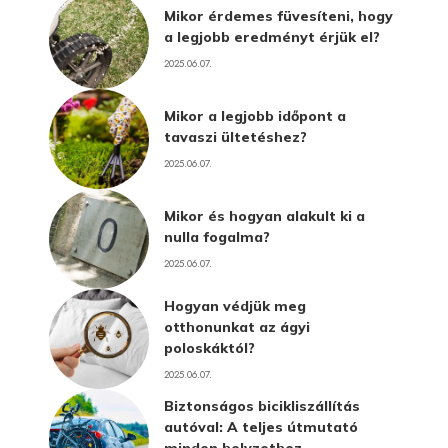
Mikor érdemes füvesíteni, hogy
a legjobb eredményt érjük el?
2025.06.07.
Mikor a legjobb időpont a
tavaszi ültetéshez?
2025.06.07.
Mikor és hogyan alakult ki a
nulla fogalma?
2025.06.07.
Hogyan védjük meg
otthonunkat az ágyi
poloskáktól?
2025.06.07.
Biztonságos bicikliszállítás
autóval: A teljes útmutató
minden helyzethez