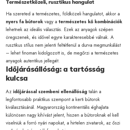
Természetközeli, rusztikus hangulat
Ha szereted a természetes, földközeli hangulatot, akkor a
nyers fa bútorok
vagy a
természetes kő kombinációk
lehetnek az ideális választás. Ezek az anyagok szépen
öregszenek, és idővel egyre karakteresebbé válnak. A
rusztikus stílus nem jelenti feltétlenül a durva megmunkálást
– lehet finoman kidolgozott is, de megőrzi a természetes
anyagok autentikus jellegét.
Időjárásállóság: a tartósság
kulcsa
Az
időjárással szembeni ellenállóság
talán a
legfontosabb praktikus szempont a kerti bútorok
kiválasztásánál. Magyarország kontinentális éghajlata
különösen nagy kihívást jelent, hiszen a bútoroknak el kell
viselniük a forró nyári napokat, a hirtelen zivatarok, az őszi