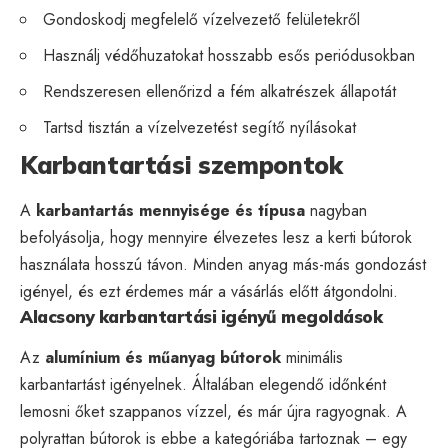
Gondoskodj megfelelő vízelvezető felületekről
Használj védőhuzatokat hosszabb esős periódusokban
Rendszeresen ellenőrizd a fém alkatrészek állapotát
Tartsd tisztán a vízelvezetést segítő nyílásokat
Karbantartási szempontok
A
karbantartás mennyisége és típusa
nagyban
befolyásolja, hogy mennyire élvezetes lesz a kerti bútorok
használata hosszú távon. Minden anyag más-más gondozást
igényel, és ezt érdemes már a vásárlás előtt átgondolni.
Alacsony karbantartási igényű megoldások
Az
alumínium és műanyag bútorok
minimális
karbantartást igényelnek. Általában elegendő időnként
lemosni őket szappanos vízzel, és már újra ragyognak. A
polyrattan bútorok is ebbe a kategóriába tartoznak – egy