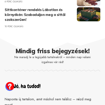
6 PERC OLVASÁS
Sittkonténer rendelés Lábatlan és
környékén: Szabaduljon meg a sittől
szakszerűen!
10 PERC OLVASÁS
Mindig friss bejegyzések!
Ne maradj le a legújabb tartalmakról – minden nap valami
izgalmas vár rád!
Naponta új tartalom, amit máshol nem találsz – nézd meg
most!