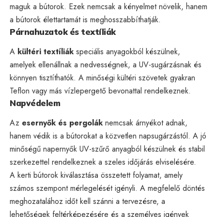
maguk a bútorok. Ezek nemcsak a kényelmet növelik, hanem
a bútorok élettartamát is meghosszabbíthatják.
Párnahuzatok és textíliák
A
kültéri textíliák
speciális anyagokból készülnek,
amelyek ellenállnak a nedvességnek, a UV-sugárzásnak és
könnyen tisztíthatók. A minőségi kültéri szövetek gyakran
Teflon vagy más vízlepergető bevonattal rendelkeznek.
Napvédelem
Az
esernyők és pergolák
nemcsak árnyékot adnak,
hanem védik is a bútorokat a közvetlen napsugárzástól. A jó
minőségű napernyők UV-szűrő anyagból készülnek és stabil
szerkezettel rendelkeznek a szeles időjárás elviselésére.
A kerti bútorok kiválasztása összetett folyamat, amely
számos szempont mérlegelését igényli. A megfelelő döntés
meghozatalához időt kell szánni a tervezésre, a
lehetőségek feltérképezésére és a személyes igények