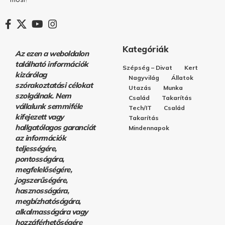
Kategóriák
Az ezen a weboldalon
található információk
Szépség – Divat
Kert
kizárólag
Nagyvilág
Állatok
szórakoztatási célokat
Utazás
Munka
szolgálnak. Nem
Család
Takarítás
vállalunk semmiféle
Tech/IT
Család
kifejezett vagy
Takarítás
hallgatólagos garanciát
Mindennapok
az információk
teljességére,
pontosságára,
megfelelőségére,
jogszerűségére,
hasznosságára,
megbízhatóságára,
alkalmasságára vagy
hozzáférhetőségére