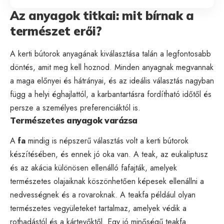
Az anyagok titkai: mit bírnak a
természet erői?
A kerti bútorok anyagának kiválasztása talán a legfontosabb
döntés, amit meg kell hoznod. Minden anyagnak megvannak
a maga előnyei és hátrányai, és az ideális választás nagyban
függ a helyi éghajlattól, a karbantartásra fordítható időtől és
persze a személyes preferenciáktól is.
Természetes anyagok varázsa
A
fa
mindig is népszerű választás volt a kerti bútorok
készítésében, és ennek jó oka van. A teak, az eukaliptusz
és az akácia különösen ellenálló fafajták, amelyek
természetes olajaiknak köszönhetően képesek ellenállni a
nedvességnek és a rovaroknak. A teakfa például olyan
természetes vegyületeket tartalmaz, amelyek védik a
rothadástól és a kártevőktől. Egy jó minőségű teakfa