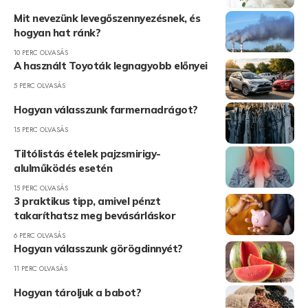
Mit nevezünk levegőszennyezésnek, és
hogyan hat ránk?
10 PERC OLVASÁS
A használt Toyoták legnagyobb előnyei
5 PERC OLVASÁS
Hogyan válasszunk farmernadrágot?
15 PERC OLVASÁS
Tiltólistás ételek pajzsmirigy-
alulműködés esetén
15 PERC OLVASÁS
3 praktikus tipp, amivel pénzt
takaríthatsz meg bevásárláskor
6 PERC OLVASÁS
Hogyan válasszunk görögdinnyét?
11 PERC OLVASÁS
Hogyan tároljuk a babot?