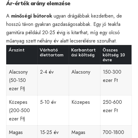
Ár-érték arány elemzése
A
minőségi bútorok
ugyan drágábbak kezdetben, de
hosszú távon gyakran gazdaságosabbak. Egy jó teakfa
garnitúra például 20-25 évig is kitarthat, míg egy olcsó
műanyag szett néhány év alatt lecserélésre szorulhat.
Árszint
Várható
Karbantart
Összes
élettartam
ási költség
költség 10
évre
Alacsony
2-4 év
Alacsony
150-300
(50-150
ezer Ft
ezer Ft)
Közepes
5-10 év
Közepes
250-600
(200-500
ezer Ft
ezer Ft)
Magas
15-25 év
Magas
700-1800