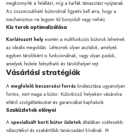
megkönnyítik a felállást, míg a karfák támasztást nyújtanak.
Az összecsukható bútoroknál figyelni kell arra, hogy a
mechanizmus ne legyen túl bonyolult vagy nehéz.
Kis terek optimalizálása
Korlátozott hely
esetén a multifunkciós bútorok lehetnek
az ideális megoldás. Léteznek olyan asztalok, amelyek
egyben tárolóként is funkcionálnak, vagy olyan padok,
amelyek fedele felnyitható és tárolóhelyet rejt.
Vásárlási stratégiák
A
megfelelő beszerzési forrás
kiválasztása ugyanolyan
fontos, mint maga a bútor. Különböző helyeken vásárolva
eltérő szolgáltatásokat és garanciákat kaphatunk.
Szaküzletek előnyei
A
specializált kerti bútor üzletek
általában szélesebb
választékot és szakértőbb tanácsadást kínálnak. Itt