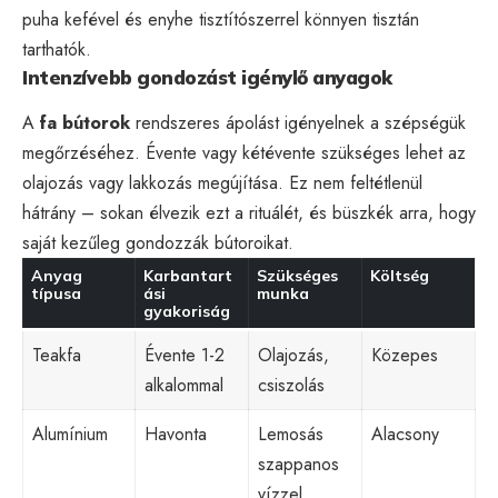
puha kefével és enyhe tisztítószerrel könnyen tisztán
tarthatók.
Intenzívebb gondozást igénylő anyagok
A
fa bútorok
rendszeres ápolást igényelnek a szépségük
megőrzéséhez. Évente vagy kétévente szükséges lehet az
olajozás vagy lakkozás megújítása. Ez nem feltétlenül
hátrány – sokan élvezik ezt a rituálét, és büszkék arra, hogy
saját kezűleg gondozzák bútoroikat.
Anyag
Karbantart
Szükséges
Költség
típusa
ási
munka
gyakoriság
Teakfa
Évente 1-2
Olajozás,
Közepes
alkalommal
csiszolás
Alumínium
Havonta
Lemosás
Alacsony
szappanos
vízzel