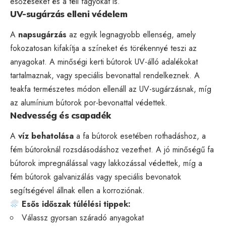
esőzéseket és a téli fagyokat is.
UV-sugárzás elleni védelem
A
napsugárzás
az egyik legnagyobb ellenség, amely
fokozatosan kifakítja a színeket és törékennyé teszi az
anyagokat. A minőségi kerti bútorok UV-álló adalékokat
tartalmaznak, vagy speciális bevonattal rendelkeznek. A
teakfa természetes módon ellenáll az UV-sugárzásnak, míg
az alumínium bútorok por-bevonattal védettek.
Nedvesség és csapadék
A
víz behatolása
a fa bútorok esetében rothadáshoz, a
fém bútoroknál rozsdásodáshoz vezethet. A jó minőségű fa
bútorok impregnálással vagy lakkozással védettek, míg a
fém bútorok galvanizálás vagy speciális bevonatok
segítségével állnak ellen a korroziónak.
Esős időszak túlélési tippek:
Válassz gyorsan száradó anyagokat