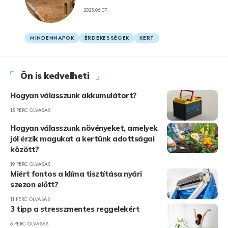
2025.06.07.
MINDENNAPOK
ÉRDEKESSÉGEK
KERT
Ön is kedvelheti
Hogyan válasszunk akkumulátort?
15 PERC OLVASÁS
Hogyan válasszunk növényeket, amelyek
jól érzik magukat a kertünk adottságai
között?
19 PERC OLVASÁS
Miért fontos a klíma tisztítása nyári
szezon előtt?
11 PERC OLVASÁS
3 tipp a stresszmentes reggelekért
6 PERC OLVASÁS