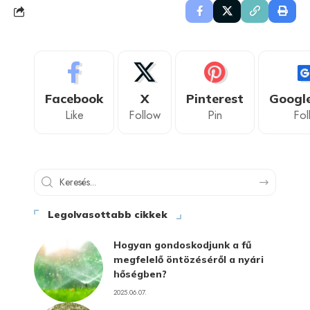
Facebook
X
Pinterest
Googl
Like
Follow
Pin
Fol
Legolvasottabb cikkek
Hogyan gondoskodjunk a fű
megfelelő öntözéséről a nyári
hőségben?
2025.06.07.