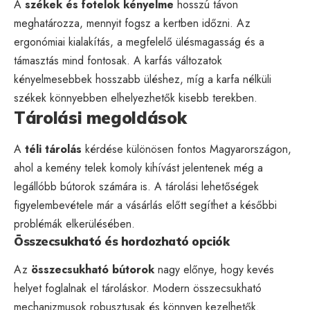
A
székek és fotelok kényelme
hosszú távon
meghatározza, mennyit fogsz a kertben időzni. Az
ergonómiai kialakítás, a megfelelő ülésmagasság és a
támasztás mind fontosak. A karfás változatok
kényelmesebbek hosszabb üléshez, míg a karfa nélküli
székek könnyebben elhelyezhetők kisebb terekben.
Tárolási megoldások
A
téli tárolás
kérdése különösen fontos Magyarországon,
ahol a kemény telek komoly kihívást jelentenek még a
legállóbb bútorok számára is. A tárolási lehetőségek
figyelembevétele már a vásárlás előtt segíthet a későbbi
problémák elkerülésében.
Összecsukható és hordozható opciók
Az
összecsukható bútorok
nagy előnye, hogy kevés
helyet foglalnak el tároláskor. Modern összecsukható
mechanizmusok robusztusak és könnyen kezelhetők.