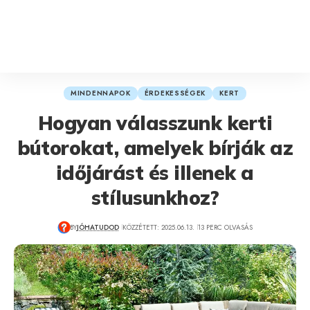
MINDENNAPOK
ÉRDEKESSÉGEK
KERT
Hogyan válasszunk kerti
bútorokat, amelyek bírják az
időjárást és illenek a
stílusunkhoz?
BY
JÓHATUDOD
KÖZZÉTETT: 2025.06.13.
13 PERC OLVASÁS