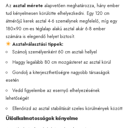
Az
asztal mérete
alapvetően meghatározza, hány ember
tud kényelmesen körülötte elhelyezkedni. Egy 120 cm
átmérőjű kerek asztal 4-6 személynek megfelelő, míg egy
180×90 cm-es téglalap alakú asztal akár 6-8 ember
számára is elegendő helyet biztosít.
Asztalválasztási tippek:
Számolj személyenként 60 cm asztali hellyel
Haggy legalább 80 cm mozgásteret az asztal körül
Gondolj a kiterjeszthetőségre nagyobb társaságok
esetén
Vedd figyelembe az esernyő elhelyezésének
lehetőségét
Ellenőrizd az asztal stabilitását szeles körülmények között
Ülőalkalmatosságok kényelme