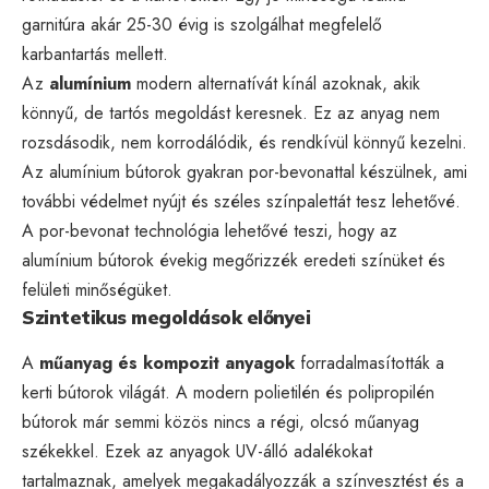
garnitúra akár 25-30 évig is szolgálhat megfelelő
karbantartás mellett.
Az
alumínium
modern alternatívát kínál azoknak, akik
könnyű, de tartós megoldást keresnek. Ez az anyag nem
rozsdásodik, nem korrodálódik, és rendkívül könnyű kezelni.
Az alumínium bútorok gyakran por-bevonattal készülnek, ami
további védelmet nyújt és széles színpalettát tesz lehetővé.
A por-bevonat technológia lehetővé teszi, hogy az
alumínium bútorok évekig megőrizzék eredeti színüket és
felületi minőségüket.
Szintetikus megoldások előnyei
A
műanyag és kompozit anyagok
forradalmasították a
kerti bútorok világát. A modern polietilén és polipropilén
bútorok már semmi közös nincs a régi, olcsó műanyag
székekkel. Ezek az anyagok UV-álló adalékokat
tartalmaznak, amelyek megakadályozzák a színvesztést és a