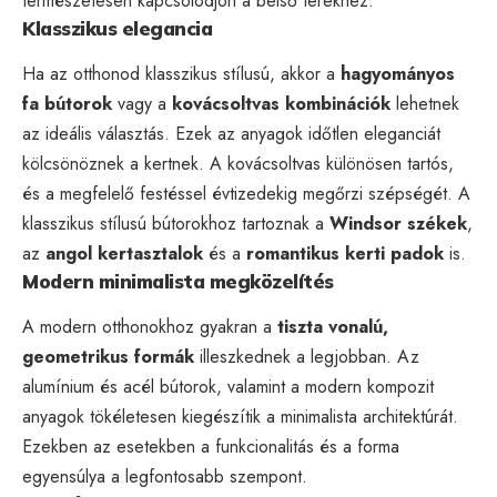
természetesen kapcsolódjon a belső terekhez.
Klasszikus elegancia
Ha az otthonod klasszikus stílusú, akkor a
hagyományos
fa bútorok
vagy a
kovácsoltvas kombinációk
lehetnek
az ideális választás. Ezek az anyagok időtlen eleganciát
kölcsönöznek a kertnek. A kovácsoltvas különösen tartós,
és a megfelelő festéssel évtizedekig megőrzi szépségét. A
klasszikus stílusú bútorokhoz tartoznak a
Windsor székek
,
az
angol kertasztalok
és a
romantikus kerti padok
is.
Modern minimalista megközelítés
A modern otthonokhoz gyakran a
tiszta vonalú,
geometrikus formák
illeszkednek a legjobban. Az
alumínium és acél bútorok, valamint a modern kompozit
anyagok tökéletesen kiegészítik a minimalista architektúrát.
Ezekben az esetekben a funkcionalitás és a forma
egyensúlya a legfontosabb szempont.