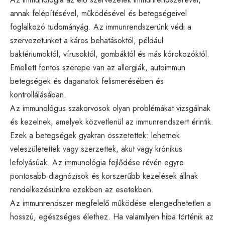
annak felépítésével, működésével és betegségeivel
foglalkozó tudományág. Az immunrendszerünk védi a
szervezetünket a káros behatásoktól, például
baktériumoktól, vírusoktól, gombáktól és más kórokozóktól.
Emellett fontos szerepe van az allergiák, autoimmun
betegségek és daganatok felismerésében és
kontrollálásában.
Az immunológus szakorvosok olyan problémákat vizsgálnak
és kezelnek, amelyek közvetlenül az immunrendszert érintik.
Ezek a betegségek gyakran összetettek: lehetnek
veleszületettek vagy szerzettek, akut vagy krónikus
lefolyásúak. Az immunológia fejlődése révén egyre
pontosabb diagnózisok és korszerűbb kezelések állnak
rendelkezésünkre ezekben az esetekben.
Az immunrendszer megfelelő működése elengedhetetlen a
hosszú, egészséges élethez. Ha valamilyen hiba történik az