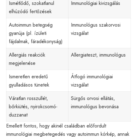
Ismétlődő, szokatlanul
Immunológiai kivizsgálás
elhúzódó fertőzések
Autoimmun betegség
Immunológus szakorvosi
gyanúja (pl. ízületi
vizsgálat
fájdalmak, fáradékonyság)
Allergiás reakciók
Allergiateszt, immunológus
megjelenése
Ismeretlen eredetű
Átfogó immunológiai
gyulladásos tünetek
vizsgálat
Váratlan rosszullét,
Sürgős orvosi ellátás,
bőrkiütés, nyirokcsomó-
immunológus bevonása
duzzanat
Emellett fontos, hogy akinél családban előfordult
immunológiai megbetegedés vagy autoimmun kórkép, annak