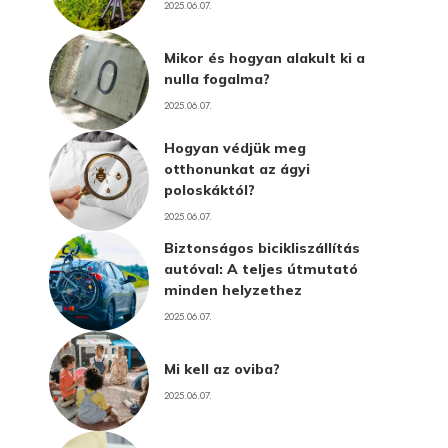
2025.06.07.
Mikor és hogyan alakult ki a
nulla fogalma?
2025.06.07.
Hogyan védjük meg
otthonunkat az ágyi
poloskáktól?
2025.06.07.
Biztonságos bicikliszállítás
autóval: A teljes útmutató
minden helyzethez
2025.06.07.
Mi kell az oviba?
2025.06.07.