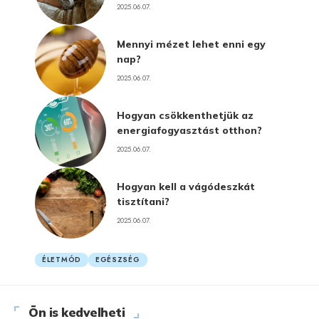
2025.06.07.
Mennyi mézet lehet enni egy
nap?
2025.06.07.
Hogyan csökkenthetjük az
energiafogyasztást otthon?
2025.06.07.
Hogyan kell a vágódeszkát
tisztítani?
2025.06.07.
ÉLETMÓD
EGÉSZSÉG
Ön is kedvelheti