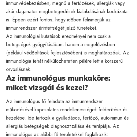
immunvédekezésben, megnő a fertőzések, allergiák vagy
akár daganatos megbetegedések kialakulásának kockázata
is. Éppen ezért fontos, hogy időben felismerjük az
immunrendszer érintettségét jelző tüneteket.
Az immunológiai kutatások eredményei nem csak a
betegségek gyógyításában, hanem a megelőzésben
(például védőoltások fejlesztésében) is meghatározóak. Az
immunológia tehát nélkülözhetetlen pillére lett a korszerű
orvoslásnak.
Az immunológus munkaköre:
miket vizsgál és kezel?
Az immunológus fő feladata az immunrendszer
működésével kapcsolatos rendellenességek felderítése és
kezelése. Ide tartozik a gyulladásos, fertőző, autoimmun és
allergiás betegségek diagnosztizálása és terápiája. Az
immunológus az alábbi fő területekkel foglalkozik: