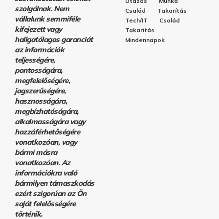
Utazás
Munka
szolgálnak. Nem
Család
Takarítás
vállalunk semmiféle
Tech/IT
Család
kifejezett vagy
Takarítás
hallgatólagos garanciát
Mindennapok
az információk
teljességére,
pontosságára,
megfelelőségére,
jogszerűségére,
hasznosságára,
megbízhatóságára,
alkalmasságára vagy
hozzáférhetőségére
vonatkozóan, vagy
bármi másra
vonatkozóan. Az
információkra való
bármilyen támaszkodás
ezért szigorúan az Ön
saját felelősségére
történik.