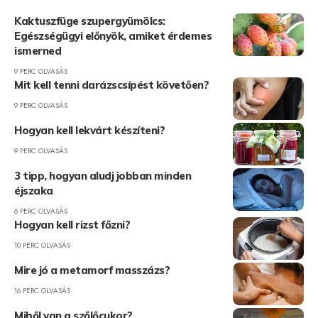
Kaktuszfüge szupergyümölcs:
Egészségügyi előnyök, amiket érdemes
ismerned
9 PERC OLVASÁS
Mit kell tenni darázscsípést követően?
9 PERC OLVASÁS
Hogyan kell lekvárt készíteni?
9 PERC OLVASÁS
3 tipp, hogyan aludj jobban minden
éjszaka
6 PERC OLVASÁS
Hogyan kell rizst főzni?
10 PERC OLVASÁS
Mire jó a metamorf masszázs?
16 PERC OLVASÁS
Miből van a szőlőcukor?