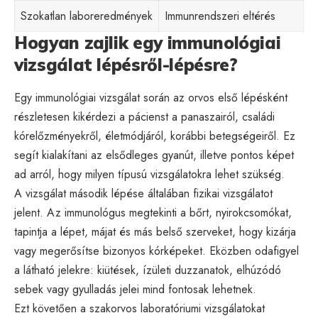
Szokatlan laboreredmények
Immunrendszeri eltérés
Hogyan zajlik egy immunológiai
vizsgálat lépésről-lépésre?
Egy immunológiai vizsgálat során az orvos első lépésként
részletesen kikérdezi a pácienst a panaszairól, családi
kórelőzményekről, életmódjáról, korábbi betegségeiről. Ez
segít kialakítani az elsődleges gyanút, illetve pontos képet
ad arról, hogy milyen típusú vizsgálatokra lehet szükség.
A vizsgálat második lépése általában fizikai vizsgálatot
jelent. Az immunológus megtekinti a bőrt, nyirokcsomókat,
tapintja a lépet, májat és más belső szerveket, hogy kizárja
vagy megerősítse bizonyos kórképeket. Eközben odafigyel
a látható jelekre: kiütések, ízületi duzzanatok, elhúzódó
sebek vagy gyulladás jelei mind fontosak lehetnek.
Ezt követően a szakorvos laboratóriumi vizsgálatokat