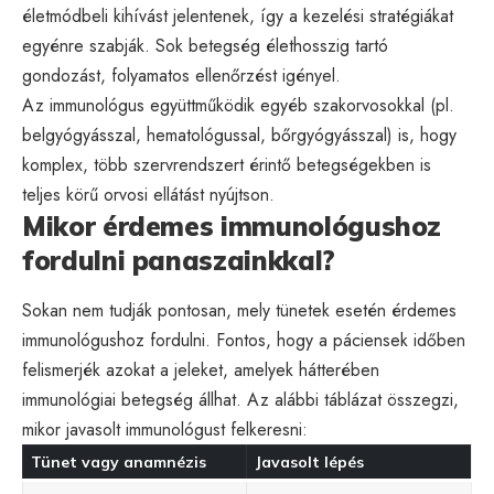
életmódbeli kihívást jelentenek, így a kezelési stratégiákat
egyénre szabják. Sok betegség élethosszig tartó
gondozást, folyamatos ellenőrzést igényel.
Az immunológus együttműködik egyéb szakorvosokkal (pl.
belgyógyásszal, hematológussal, bőrgyógyásszal) is, hogy
komplex, több szervrendszert érintő betegségekben is
teljes körű orvosi ellátást nyújtson.
Mikor érdemes immunológushoz
fordulni panaszainkkal?
Sokan nem tudják pontosan, mely tünetek esetén érdemes
immunológushoz fordulni. Fontos, hogy a páciensek időben
felismerjék azokat a jeleket, amelyek hátterében
immunológiai betegség állhat. Az alábbi táblázat összegzi,
mikor javasolt immunológust felkeresni:
Tünet vagy anamnézis
Javasolt lépés