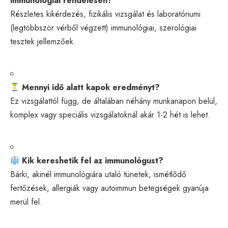
immunológiai rendelésen?
Részletes kikérdezés, fizikális vizsgálat és laboratóriumi
(legtöbbször vérből végzett) immunológiai, szerológiai
tesztek jellemzőek.
Mennyi idő alatt kapok eredményt?
Ez vizsgálattól függ, de általában néhány munkanapon belül,
komplex vagy speciális vizsgálatoknál akár 1-2 hét is lehet.
Kik kereshetik fel az immunológust?
Bárki, akinél immunológiára utaló tünetek, ismétlődő
fertőzések, allergiák vagy autoimmun betegségek gyanúja
merül fel.