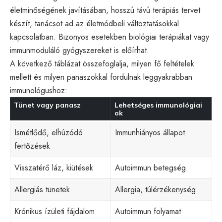
életminőségének javításában, hosszú távú terápiás tervet
készít, tanácsot ad az életmódbeli változtatásokkal
kapcsolatban. Bizonyos esetekben biológiai terápiákat vagy
immunmoduláló gyógyszereket is előírhat.
A következő táblázat összefoglalja, milyen fő feltételek
mellett és milyen panaszokkal fordulnak leggyakrabban
immunológushoz:
Tünet vagy panasz
Lehetséges immunológiai
ok
Ismétlődő, elhúzódó
Immunhiányos állapot
fertőzések
Visszatérő láz, kiütések
Autoimmun betegség
Allergiás tünetek
Allergia, túlérzékenység
Krónikus ízületi fájdalom
Autoimmun folyamat