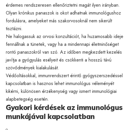
érdemes rendszeresen ellenőriztetni magát ilyen irányban.
Olyan krónikus panaszok is okot adhatnak immunológushoz
fordulásra, amelyeket más szakorvosoknál nem sikerült
tisztázni.
Ne halogassuk az orvosi konzultációt, ha huzamosabb ideje
fennállnak a tünetek, vagy ha a mindennapi életminőséget
rontó panaszokról van szó. Az időben megkezdett kezelés
javítja a gyógyulás esélyeit és csökkenti a hosszú távú
szövődmények kialakulását.
Védőoltásokkal, immunrendszert érintő gyógyszerszedéssel
kapcsolatban is hasznos lehet immunológus véleményét
kikérni, különösen érzékenység vagy ismert immunológiai
alapbetegség esetén.
Gyakori kérdések az immunológus
munkájával kapcsolatban