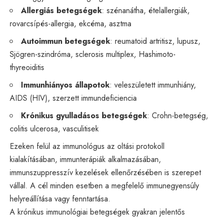
Allergiás betegségek
: szénanátha, ételallergiák,
rovarcsípés-allergia, ekcéma, asztma
Autoimmun betegségek
: reumatoid artritisz, lupusz,
Sjögren-szindróma, sclerosis multiplex, Hashimoto-
thyreoiditis
Immunhiányos állapotok
: veleszületett immunhiány,
AIDS (HIV), szerzett immundeficiencia
Krónikus gyulladásos betegségek
: Crohn-betegség,
colitis ulcerosa, vasculitisek
Ezeken felül az immunológus az oltási protokoll
kialakításában, immunterápiák alkalmazásában,
immunszuppresszív kezelések ellenőrzésében is szerepet
vállal. A cél minden esetben a megfelelő immunegyensúly
helyreállítása vagy fenntartása.
A krónikus immunológiai betegségek gyakran jelentős