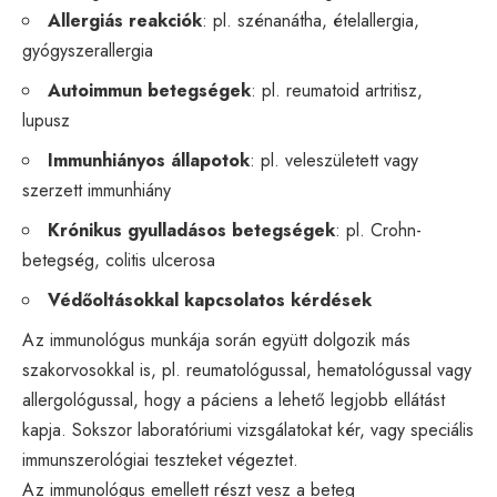
Allergiás reakciók
: pl. szénanátha, ételallergia,
gyógyszerallergia
Autoimmun betegségek
: pl. reumatoid artritisz,
lupusz
Immunhiányos állapotok
: pl. veleszületett vagy
szerzett immunhiány
Krónikus gyulladásos betegségek
: pl. Crohn-
betegség, colitis ulcerosa
Védőoltásokkal kapcsolatos kérdések
Az immunológus munkája során együtt dolgozik más
szakorvosokkal is, pl. reumatológussal, hematológussal vagy
allergológussal, hogy a páciens a lehető legjobb ellátást
kapja. Sokszor laboratóriumi vizsgálatokat kér, vagy speciális
immunszerológiai teszteket végeztet.
Az immunológus emellett részt vesz a beteg