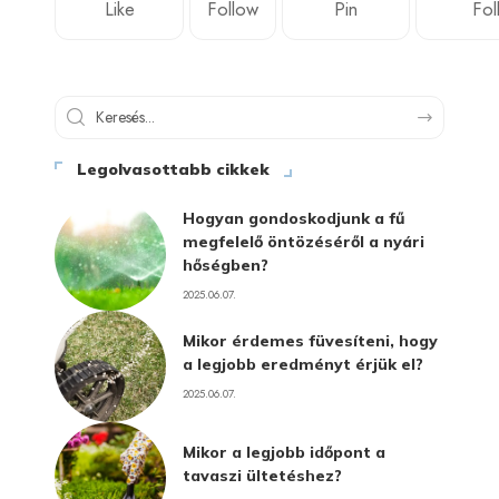
Like
Follow
Pin
Fol
Legolvasottabb cikkek
Hogyan gondoskodjunk a fű
megfelelő öntözéséről a nyári
hőségben?
2025.06.07.
Mikor érdemes füvesíteni, hogy
a legjobb eredményt érjük el?
2025.06.07.
Mikor a legjobb időpont a
tavaszi ültetéshez?