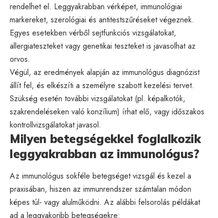
rendelhet el. Leggyakrabban vérképet, immunológiai
markereket, szerológiai és antitestszűréseket végeznek.
Egyes esetekben vérből sejtfunkciós vizsgálatokat,
allergiateszteket vagy genetikai teszteket is javasolhat az
orvos.
Végül, az eredmények alapján az immunológus diagnózist
állít fel, és elkészíti a személyre szabott kezelési tervet.
Szükség esetén további vizsgálatokat (pl. képalkotók,
szakrendeléseken való konzílium) írhat elő, vagy időszakos
kontrollvizsgálatokat javasol.
Milyen betegségekkel foglalkozik
leggyakrabban az immunológus?
Az immunológus sokféle betegséget vizsgál és kezel a
praxisában, hiszen az immunrendszer számtalan módon
képes túl- vagy alulműködni. Az alábbi felsorolás példákat
ad a leggyakoribb betegségekre: