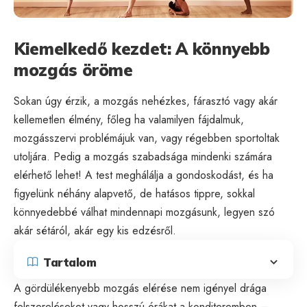
Kiemelkedő kezdet: A könnyebb
mozgás öröme
Sokan úgy érzik, a mozgás nehézkes, fárasztó vagy akár
kellemetlen élmény, főleg ha valamilyen fájdalmuk,
mozgásszervi problémájuk van, vagy régebben sportoltak
utoljára. Pedig a mozgás szabadsága mindenki számára
elérhető lehet! A test meghálálja a gondoskodást, és ha
figyelünk néhány alapvető, de hatásos tippre, sokkal
könnyedebbé válhat mindennapi mozgásunk, legyen szó
akár sétáról, akár egy kis edzésről.
Tartalom
A gördülékenyebb mozgás elérése nem igényel drága
felszereléseket vagy hosszú órákat a konditeremben –