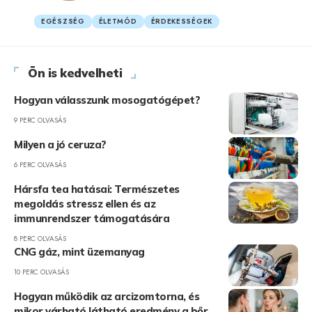
EGÉSZSÉG
ÉLETMÓD
ÉRDEKESSÉGEK
Ön is kedvelheti
Hogyan válasszunk mosogatógépet?
9 PERC OLVASÁS
Milyen a jó ceruza?
6 PERC OLVASÁS
Hársfa tea hatásai: Természetes
megoldás stressz ellen és az
immunrendszer támogatására
8 PERC OLVASÁS
CNG gáz, mint üzemanyag
10 PERC OLVASÁS
Hogyan működik az arcizomtorna, és
mikor várható látható eredmény a bőr