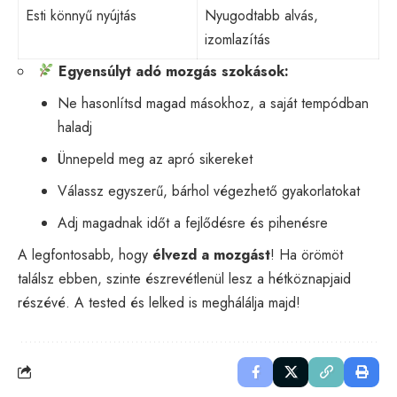
Esti könnyű nyújtás
Nyugodtabb alvás,
izomlazítás
Egyensúlyt adó mozgás szokások:
Ne hasonlítsd magad másokhoz, a saját tempódban
haladj
Ünnepeld meg az apró sikereket
Válassz egyszerű, bárhol végezhető gyakorlatokat
Adj magadnak időt a fejlődésre és pihenésre
A legfontosabb, hogy
élvezd a mozgást
! Ha örömöt
találsz ebben, szinte észrevétlenül lesz a hétköznapjaid
részévé. A tested és lelked is meghálálja majd!