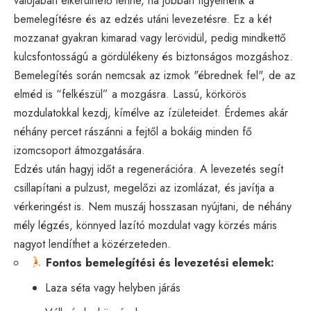
valójában elkerülhető lenne, ha jobban figyelnénk a
bemelegítésre és az edzés utáni levezetésre. Ez a két
mozzanat gyakran kimarad vagy lerövidül, pedig mindkettő
kulcsfontosságú a gördülékeny és biztonságos mozgáshoz.
Bemelegítés során nemcsak az izmok "ébrednek fel", de az
elméd is “felkészül” a mozgásra. Lassú, körkörös
mozdulatokkal kezdj, kímélve az ízületeidet. Érdemes akár
néhány percet rászánni a fejtől a bokáig minden fő
izomcsoport átmozgatására.
Edzés után hagyj időt a regenerációra. A levezetés segít
csillapítani a pulzust, megelőzi az izomlázat, és javítja a
vérkeringést is. Nem muszáj hosszasan nyújtani, de néhány
mély légzés, könnyed lazító mozdulat vagy körzés máris
nagyot lendíthet a közérzeteden.
Fontos bemelegítési és levezetési elemek:
Laza séta vagy helyben járás