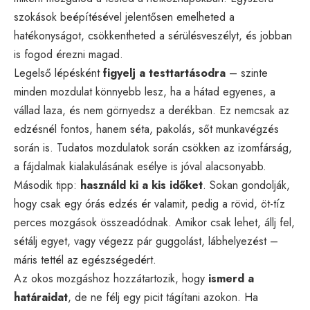
szokások beépítésével jelentősen emelheted a
hatékonyságot, csökkentheted a sérülésveszélyt, és jobban
is fogod érezni magad.
Legelső lépésként
figyelj a testtartásodra
– szinte
minden mozdulat könnyebb lesz, ha a hátad egyenes, a
vállad laza, és nem görnyedsz a derékban. Ez nemcsak az
edzésnél fontos, hanem séta, pakolás, sőt munkavégzés
során is. Tudatos mozdulatok során csökken az izomfárság,
a fájdalmak kialakulásának esélye is jóval alacsonyabb.
Második tipp:
használd ki a kis időket
. Sokan gondolják,
hogy csak egy órás edzés ér valamit, pedig a rövid, öt-tíz
perces mozgások összeadódnak. Amikor csak lehet, állj fel,
sétálj egyet, vagy végezz pár guggolást, lábhelyezést –
máris tettél az egészségedért.
Az okos mozgáshoz hozzátartozik, hogy
ismerd a
határaidat
, de ne félj egy picit tágítani azokon. Ha