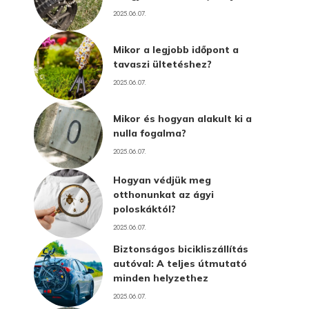
2025.06.07.
Mikor a legjobb időpont a
tavaszi ültetéshez?
2025.06.07.
Mikor és hogyan alakult ki a
nulla fogalma?
2025.06.07.
Hogyan védjük meg
otthonunkat az ágyi
poloskáktól?
2025.06.07.
Biztonságos bicikliszállítás
autóval: A teljes útmutató
minden helyzethez
2025.06.07.