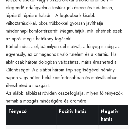
elegendő odafigyelni a testünk jelzéseire és tudatosan,
lépésről lépésre haladni. A legtöbbünk kisebb
változtatásokkal, okos trükkökkel gyorsan javíthatja
mindennapi komfortérzetét. Megmutatjuk, mik lehetnek ezek
az apró, mégis hatékony fogások!
Bárhol indulsz el, bármilyen cél motivál, a lényeg mindig az
egyensúly, az önmagadhoz való türelem és a kitartás. Ha
akár csak három dologban változtatsz, máris érezheted a
különbséget. Az alábbi három tipp segítségével néhány
napon vagy héten belül komfortosabban és motiváltabban
élvezheted a mozgást.
Az alábbi táblázat röviden összefoglalja, milyen fő tényezők
hatnak a mozgás minőségére és örömére:
Tényező
Pozitív hatás
Negatív
hatás