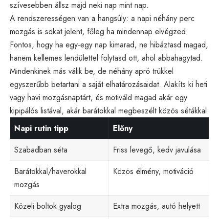
szívesebben állsz majd neki nap mint nap.
A rendszerességen van a hangsúly: a napi néhány perc
mozgás is sokat jelent, főleg ha mindennap elvégzed.
Fontos, hogy ha egy-egy nap kimarad, ne hibáztasd magad,
hanem kellemes lendülettel folytasd ott, ahol abbahagytad.
Mindenkinek más válik be, de néhány apró trükkel
egyszerűbb betartani a saját elhatározásaidat. Alakíts ki heti
vagy havi mozgásnaptárt, és motiváld magad akár egy
kipipálós listával, akár barátokkal megbeszélt közös sétákkal.
Napi rutin tipp
Előny
Szabadban séta
Friss levegő, kedv javulása
Barátokkal/haverokkal
Közös élmény, motiváció
mozgás
Közeli boltok gyalog
Extra mozgás, autó helyett