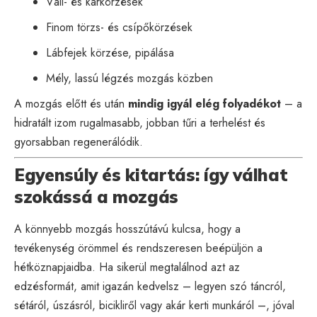
Váll- és karkörzések
Finom törzs- és csípőkörzések
Lábfejek körzése, pipálása
Mély, lassú légzés mozgás közben
A mozgás előtt és után
mindig igyál elég folyadékot
– a
hidratált izom rugalmasabb, jobban tűri a terhelést és
gyorsabban regenerálódik.
Egyensúly és kitartás: így válhat
szokássá a mozgás
A könnyebb mozgás hosszútávú kulcsa, hogy a
tevékenység örömmel és rendszeresen beépüljön a
hétköznapjaidba. Ha sikerül megtalálnod azt az
edzésformát, amit igazán kedvelsz – legyen szó táncról,
sétáról, úszásról, bicikliről vagy akár kerti munkáról –, jóval