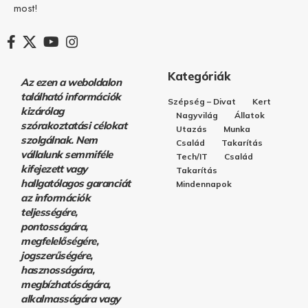
most!
Kategóriák
Az ezen a weboldalon
található információk
Szépség – Divat
Kert
kizárólag
Nagyvilág
Állatok
szórakoztatási célokat
Utazás
Munka
szolgálnak. Nem
Család
Takarítás
vállalunk semmiféle
Tech/IT
Család
kifejezett vagy
Takarítás
hallgatólagos garanciát
Mindennapok
az információk
teljességére,
pontosságára,
megfelelőségére,
jogszerűségére,
hasznosságára,
megbízhatóságára,
alkalmasságára vagy