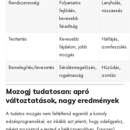
Rendszeresség
Folyamatos
Lanyhulás,
fejlődés,
visszaesés
kevesebb
fáradtság
Testtartás
Kevesebb
Hátfájás,
fájdalom, jobb
izomfeszülés
mozgás
Bemelegítés/levezetés
Sérülésmegelőzés,
Húzódás,
rugalmasság
izomláz
Mozogj tudatosan: apró
változtatások, nagy eredmények
A tudatos mozgás nem feltétlenül egyenlő a komoly
edzésprogramokkal; ez inkább azt jelenti, hogy odafigyelsz,
miként mozgatod a tested a hétköznapokban. Egyszerű