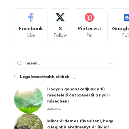
Facebook
X
Pinterest
Googl
Like
Follow
Pin
Fol
Legolvasottabb cikkek
Hogyan gondoskodjunk a fű
megfelelő öntözéséről a nyári
hőségben?
2025.06.07.
Mikor érdemes füvesíteni, hogy
a legjobb eredményt érjük el?