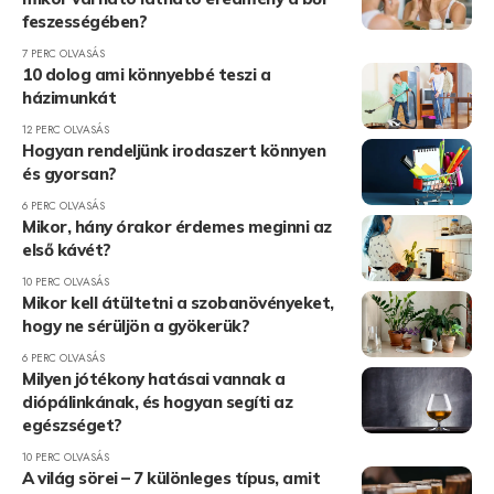
feszességében?
7 PERC OLVASÁS
10 dolog ami könnyebbé teszi a
házimunkát
12 PERC OLVASÁS
Hogyan rendeljünk irodaszert könnyen
és gyorsan?
6 PERC OLVASÁS
Mikor, hány órakor érdemes meginni az
első kávét?
10 PERC OLVASÁS
Mikor kell átültetni a szobanövényeket,
hogy ne sérüljön a gyökerük?
6 PERC OLVASÁS
Milyen jótékony hatásai vannak a
diópálinkának, és hogyan segíti az
egészséget?
10 PERC OLVASÁS
A világ sörei – 7 különleges típus, amit