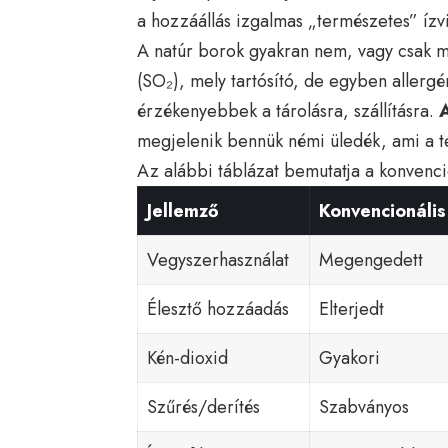
a hozzáállás izgalmas „természetes” íz
A natúr borok gyakran nem, vagy csak m
(SO₂), mely tartósító, de egyben allergé
érzékenyebbek a tárolásra, szállításra.
A
megjelenik bennük némi üledék, ami a t
Az alábbi táblázat bemutatja a konvenci
Jellemző
Konvencionális
Vegyszerhasználat
Megengedett
Élesztő hozzáadás
Elterjedt
Kén-dioxid
Gyakori
Szűrés/derítés
Szabványos