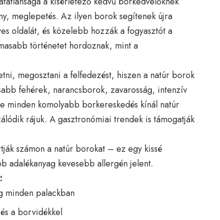
atatlansága a kísérletező kedvű borkedvelőknek
ny, meglepetés. Az ilyen borok segítenek újra
ves oldalát, és közelebb hozzák a fogyasztót a
masabb történetet hordoznak, mint a
tni, megosztani a felfedezést, hiszen a natúr borok
sabb fehérek, narancsborok, zavarosság, intenzív
inte minden komolyabb borkereskedés kínál natúr
álódik rájuk. A gasztronómiai trendek is támogatják
tják számon a natúr borokat – ez egy kissé
bb adalékanyag kevesebb allergén jelent.
:
g minden palackban
és a borvidékkel