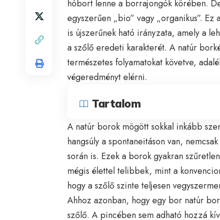
hóbort lenne a borrajongók körében. De
egyszerűen „bio” vagy „organikus”. Ez 
is újszerűnek ható irányzata, amely a l
a szőlő eredeti karakterét. A natúr bor
természetes folyamatokat követve, adalé
végeredményt elérni.
Tartalom
A natúr borok mögött sokkal inkább szem
hangsúly a spontaneitáson van, nemcsak 
során is. Ezek a borok gyakran szűretle
mégis élettel telibbek, mint a konvencion
hogy a szőlő szinte teljesen vegyszerme
Ahhoz azonban, hogy egy bor natúr bor
szőlő. A pincében sem adható hozzá kívülr