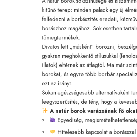
A natúr borok sokszínűsége és kiszámíth
kitűnő terep: minden palack egy új élmé
felfedezni a borkészítés eredeti, kézmű
borászhoz magához. Sok esetben tartal
tömegtermékek.
Divatos lett „másként” borozni, beszélge
gyakran meghökkentő stílusukkal (fenolo
illatok) eltérnek az átlagtól. Ma már sz
borokat, és egyre több borbár specializ
ezt az irányt.
Sokan egészségesebb alternatívaként tar
leegyszerűsítés, de tény, hogy a kevese
A natúr borok varázsának fő okai
Egyediség, megismételhetetlensé
Hitelesebb kapcsolat a borásszal 