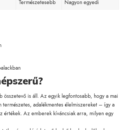
Természetesebb
Nagyon egyedi
n
palackban
 népszerű?
 összetevő is áll. Az egyik legfontosabb, hogy a mai
an természetes, adalékmentes élelmiszereket – így a
 az értékek. Az emberek kíváncsiak arra, milyen egy