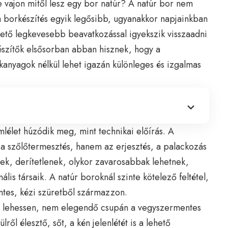
 vajon mitől lesz egy bor natúr? A natúr bor nem
a borkészítés egyik legősibb, ugyanakkor napjainkban
ehető legkevesebb beavatkozással igyekszik visszaadni
készítők elsősorban abban hisznek, hogy a
kanyagok nélkül lehet igazán különleges és izgalmas
lélet húzódik meg, mint technikai előírás. A
a szőlőtermesztés, hanem az erjesztés, a palackozás
nek, derítetlenek, olykor zavarosabbak lehetnek,
ális társaik. A natúr boroknál szinte kötelező feltétel,
ntes, kézi szüretből származzon.
 lehessen, nem elegendő csupán a vegyszermentes
ől élesztő, sőt, a kén jelenlétét is a lehető