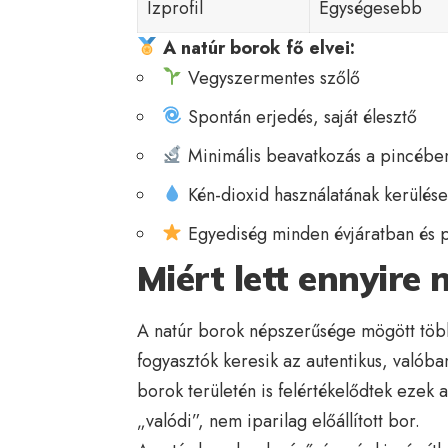
Ízprofil
Egységesebb
A natúr borok fő elvei:
Vegyszermentes szőlő
Spontán erjedés, saját élesztő
Minimális beavatkozás a pincébe
Kén-dioxid használatának kerülése
Egyediség minden évjáratban és 
Miért lett ennyire
A natúr borok népszerűsége mögött több
fogyasztók keresik az autentikus, valób
borok területén is felértékelődtek ezek
„valódi”, nem iparilag előállított bor.