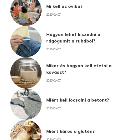
Mi kell az oviba?
2025.06.07.
Hogyan lehet kiszedni a
rágógumit a ruhából?
2025.06.07.
Mikor és hogyan kell etetni a
kovászt?
2025.06.07.
Miért kell locsolni a betont?
2025.06.07.
Miért káros a glutén?
2026.03.02.