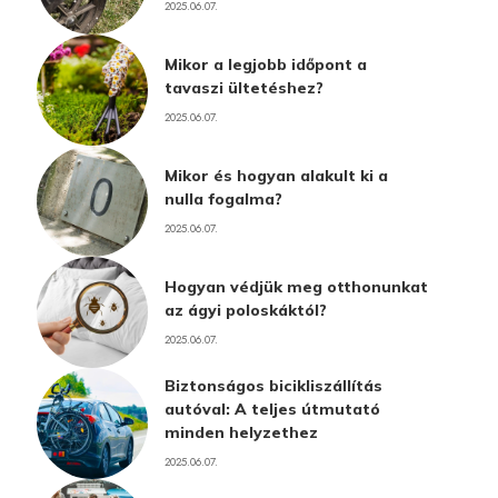
2025.06.07.
Mikor a legjobb időpont a
tavaszi ültetéshez?
2025.06.07.
Mikor és hogyan alakult ki a
nulla fogalma?
2025.06.07.
Hogyan védjük meg otthonunkat
az ágyi poloskáktól?
2025.06.07.
Biztonságos bicikliszállítás
autóval: A teljes útmutató
minden helyzethez
2025.06.07.