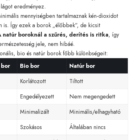
világot eredményez.
inimális mennyiségben tartalmaznak kén-dioxidot
n is. Így ezek a borok „élőbbek”, de kicsit
 natúr boroknál a szűrés, derítés is ritka
, így
ermészetesség jele, nem hibáé.
onális, bio és natúr borok főbb különbségeit:
 bor
Bio bor
Natúr bor
Korlátozott
Tiltott
Engedélyezett
Nem megengedett
Minimalizált
Minimális/elhagyható
Szokásos
Általában nincs