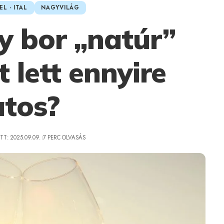
EL - ITAL
NAGYVILÁG
gy bor „natúr”
t lett ennyire
atos?
T: 2025.09.09.
7 PERC OLVASÁS