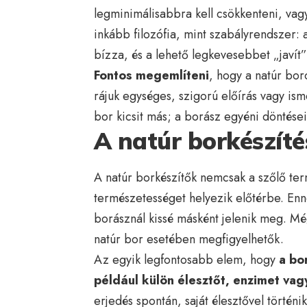
legminimálisabbra kell csökkenteni, vagy
inkább filozófia, mint szabályrendszer: 
bízza, és a lehető legkevesebbet „javí
Fontos megemlíteni
, hogy a natúr bor
rájuk egységes, szigorú előírás vagy ism
bor kicsit más; a borász egyéni döntései
A natúr borkészíté
A natúr borkészítők nemcsak a szőlő te
természetességet helyezik előtérbe. Enn
borásznál kissé másként jelenik meg. Mé
natúr bor esetében megfigyelhetők.
Az egyik legfontosabb elem, hogy
a bo
például külön élesztőt, enzimet va
erjedés spontán, saját élesztővel történ