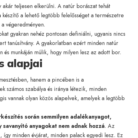
 akár teljesen elkerülni. A natúr borászat tehát
a készítő a lehető legtöbb felelősséget a természetre
t” a végeredményen.
okat gyakran nehéz pontosan definiálni, ugyanis nincs
ert tanúsítvány. A gyakorlatban ezért minden natúr
n és munkáján múlik, hogy milyen lesz az adott bor.
s alapjai
rmesztésben, hanem a pincében is a
ek számos szabálya és iránya létezik, minden
gis vannak olyan közös alapelvek, amelyek a legtöbb
rkészítés során semmilyen adalékanyagot,
gy savanyító anyagokat nem adnak hozzá
. Az
ik, így minden évjárat, minden palack egyedi lesz. Ez