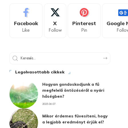
Facebook
X
Pinterest
Google 
Like
Follow
Pin
Follo
Legolvasottabb cikkek
Hogyan gondoskodjunk a fű
megfelelő öntözéséről a nyári
hőségben?
2025.06.07.
Mikor érdemes füvesíteni, hogy
a legjobb eredményt érjük el?