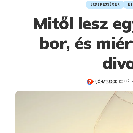
ÉRDEKESSÉGEK
ÉT
Mitől lesz e
bor, és miér
div
BY
JÓHATUDOD
KÖZZÉTET