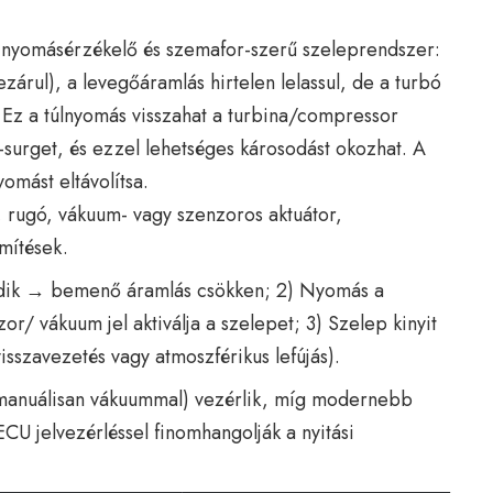
ű nyomásérzékelő és szemafor-szerű szeleprendszer:
zárul), a levegőáramlás hirtelen lelassul, de a turbó
 Ez a túlnyomás visszahat a turbina/compressor
-surget, és ezzel lehetséges károsodást okozhat. A
yomást eltávolítsa.
 rugó, vákuum- vagy szenzoros aktuátor,
mítések.
ódik → bemenő áramlás csökken; 2) Nyomás a
r/ vákuum jel aktiválja a szelepet; 3) Szelep kinyit
isszavezetés vagy atmoszférikus lefújás).
(manuálisan vákuummal) vezérlik, míg modernebb
CU jelvezérléssel finomhangolják a nyitási