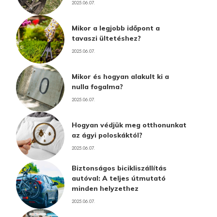
2025.06.07.
Mikor a legjobb időpont a
tavaszi ültetéshez?
2025.06.07.
Mikor és hogyan alakult ki a
nulla fogalma?
2025.06.07.
Hogyan védjük meg otthonunkat
az ágyi poloskáktól?
2025.06.07.
Biztonságos bicikliszállítás
autóval: A teljes útmutató
minden helyzethez
2025.06.07.