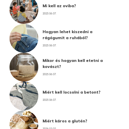
Mi kell az oviba?
2025.06.07.
Hogyan lehet kiszedni a
rágógumit a ruhából?
2025.06.07.
Mikor és hogyan kell etetni a
kovászt?
2025.06.07.
Miért kell locsolni a betont?
2025.06.07.
Miért káros a glutén?
2026.03.02.