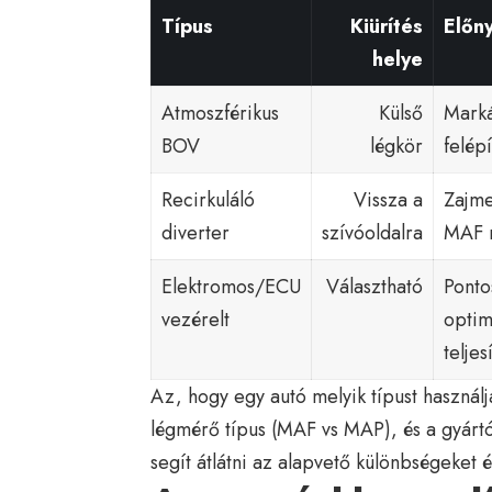
Típus
Kiürítés
Előn
helye
Atmoszférikus
Külső
Marká
BOV
légkör
felépí
Recirkuláló
Vissza a
Zajme
diverter
szívóoldalra
MAF 
Elektromos/ECU
Választható
Ponto
vezérelt
optim
telje
Az, hogy egy autó melyik típust használ
légmérő típus (MAF vs MAP), és a gyártó
segít átlátni az alapvető különbségeket