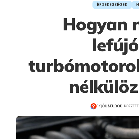
ÉRDEKESSÉGEK
N
Hogyan 
lefúj
turbómotorok
nélkülöz
BY
JÓHATUDOD
KÖZZÉTET