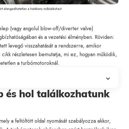
ért elengedhetetlen a hatékony működéshez!
lep (vagy angolul blow-off/diverter valve)
megbízhatóságában és a vezetési élményben. Röviden:
rített levegő visszahatását a rendszerre, amikor
i cikk részletesen bemutatja, mi ez, hogyan működik,
hetetlen a turbómotoroknál.
ep és hol találkozhatunk
ely a feltöltött oldal nyomását szabályozza akkor,