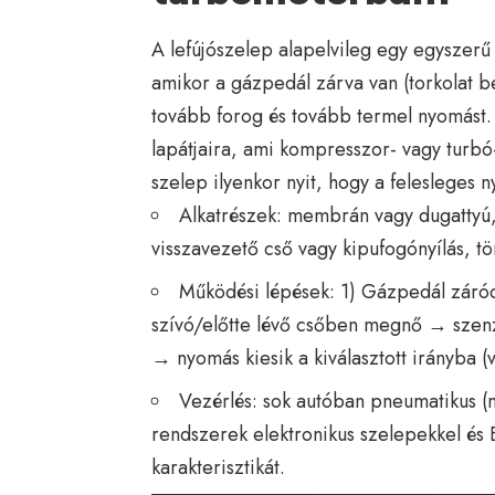
A lefújószelep alapelvileg egy egyszer
amikor a gázpedál zárva van (torkolat be
tovább forog és tovább termel nyomást.
lapátjaira, ami kompresszor- vagy turbó
szelep ilyenkor nyit, hogy a felesleges n
Alkatrészek: membrán vagy dugattyú,
visszavezető cső vagy kipufogónyílás, tö
Működési lépések: 1) Gázpedál zár
szívó/előtte lévő csőben megnő → szenzo
→ nyomás kiesik a kiválasztott irányba (v
Vezérlés: sok autóban pneumatikus 
rendszerek elektronikus szelepekkel és E
karakterisztikát.