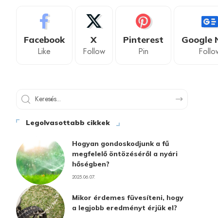
Facebook
X
Pinterest
Google 
Like
Follow
Pin
Follo
Legolvasottabb cikkek
Hogyan gondoskodjunk a fű
megfelelő öntözéséről a nyári
hőségben?
2025.06.07.
Mikor érdemes füvesíteni, hogy
a legjobb eredményt érjük el?