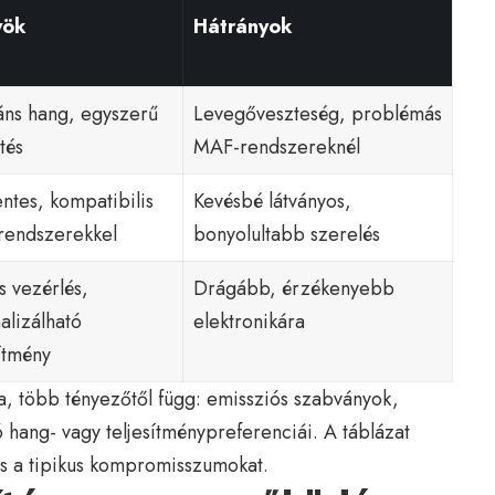
yök
Hátrányok
ns hang, egyszerű
Levegőveszteség, problémás
tés
MAF-rendszereknél
ntes, kompatibilis
Kevésbé látványos,
rendszerekkel
bonyolultabb szerelés
s vezérlés,
Drágább, érzékenyebb
alizálható
elektronikára
sítmény
ja, több tényezőtől függ: emissziós szabványok,
 hang- vagy teljesítménypreferenciái. A táblázat
 és a tipikus kompromisszumokat.