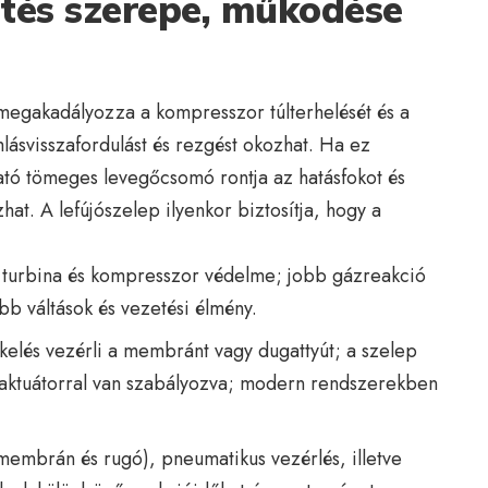
tés szerepe, működése
megakadályozza a kompresszor túlterhelését és a
lásvisszafordulást és rezgést okozhat. Ha ez
ható tömeges levegőcsomó rontja az hatásfokot és
at. A lefújószelep ilyenkor biztosítja, hogy a
 turbina és kompresszor védelme; jobb gázreakció
bb váltások és vezetési élmény.
lés vezérli a membránt vagy dugattyút; a szelep
 és aktuátorral van szabályozva; modern rendszerekben
embrán és rugó), pneumatikus vezérlés, illetve