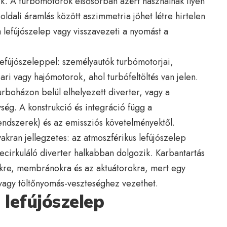
k. A turbómotorok elsősorban azért használnak ilyen
óoldali áramlás között aszimmetria jöhet létre hirtelen
 lefújószelep vagy visszavezeti a nyomást a
lefújószeleppel: személyautók turbómotorjai,
ri vagy hajómotorok, ahol turbófeltöltés van jelen.
urboházon belül elhelyezett diverter, vagy a
ség. A konstrukció és integráció függ a
ndszerek) és az emissziós követelményektől.
akran jellegzetes: az atmoszférikus lefújószelep
ecirkuláló diverter halkabban dolgozik. Karbantartás
ekre, membránokra és az aktuátorokra, mert egy
z vagy töltőnyomás-veszteséghez vezethet.
lefújószelep