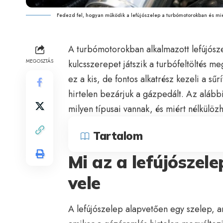
Fedezd fel, hogyan működik a lefújószelep a turbómotorokban és mi
A turbómotorokban alkalmazott lefújósze
MEGOSZTÁS
kulcsszerepet játszik a turbófeltöltés 
ez a kis, de fontos alkatrész kezeli a sű
hirtelen bezárjuk a gázpedált. Az alább
milyen típusai vannak, és miért nélkülöz
Tartalom
Mi az a lefújószel
vele
A lefújószelep alapvetően egy szelep, am