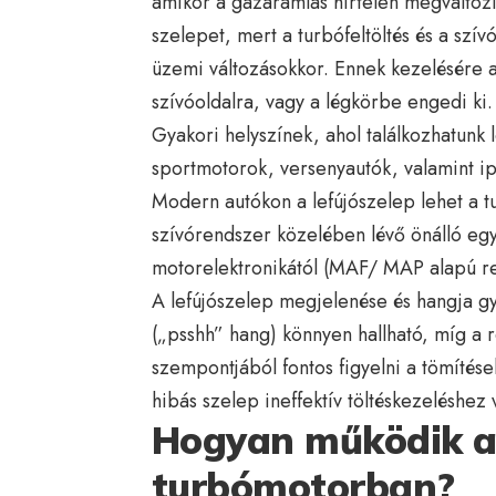
amikor a gázáramlás hirtelen megváltozi
szelepet, mert a turbófeltöltés és a szív
üzemi változásokkor. Ennek kezelésére a
szívóoldalra, vagy a légkörbe engedi ki.
Gyakori helyszínek, ahol találkozhatunk 
sportmotorok, versenyautók, valamint ipa
Modern autókon a lefújószelep lehet a t
szívórendszer közelében lévő önálló egy
motorelektronikától (MAF/ MAP alapú re
A lefújószelep megjelenése és hangja gy
(„psshh” hang) könnyen hallható, míg a r
szempontjából fontos figyelni a tömítés
hibás szelep ineffektív töltéskezeléshe
Hogyan működik a 
turbómotorban?