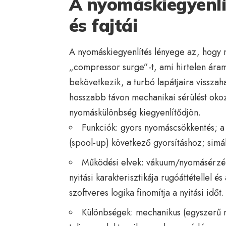
A nyomáskiegyenlí
és fajtái
A nyomáskiegyenlítés lényege az, hogy 
„compressor surge”-t, ami hirtelen áram
bekövetkezik, a turbó lapátjaira vissza
hosszabb távon mechanikai sérülést okozh
nyomáskülönbség kiegyenlítődjön.
Funkciók: gyors nyomáscsökkentés; a
(spool-up) következő gyorsításhoz; simá
Működési elvek: vákuum/nyomásérzéke
nyitási karakterisztikája rugóáttétellel
szoftveres logika finomítja a nyitási időt.
Különbségek: mechanikus (egyszerű m