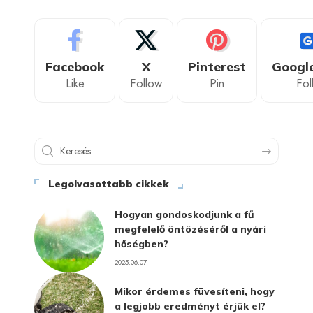
Facebook
X
Pinterest
Googl
Like
Follow
Pin
Fol
Legolvasottabb cikkek
Hogyan gondoskodjunk a fű
megfelelő öntözéséről a nyári
hőségben?
2025.06.07.
Mikor érdemes füvesíteni, hogy
a legjobb eredményt érjük el?