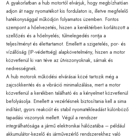
A gyakorlatban a hub motortól elvárjuk, hogy megbízhatóan
adjon át nagy nyomatékot kis fordulaton is, illetve megfelelő
hatékonysággal működjön folyamatos üzemben. Fontos
szempont a hőelvezetés, hiszen a keréktérben korlátozott a
szellőzés és a hőelnyelés; túlmelegedés rontja a
teljesítményt és élettartamot. Emellett a szigetelés, por- és
vízállóság (IP-védettség) alapkövetelmény, hiszen a motor
közvetlenül ki van téve az útviszonyoknak, sárnak és
nedvességnek.
A hub motorok működési elvárásai közé tartozik még a
zajcsökkentés és a vibráció minimalizálása, mert a motor
közvetlenül a kerékben található és a kényelmet közvetlenül
befolyásolja. Emellett a vezérlésnek biztosítania kell a sima
indítást, gyors reakciót és stabil nyomatékleadást különböző
tapadási viszonyok mellett. Végül a rendszer
integrálhatósága a jármű elektronikai hálózatába – például
akkumulátor-kezelő és járművezérlő rendszerekhez való