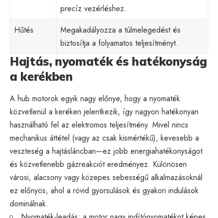
precíz vezérléshez.
Hűtés
Megakadályozza a túlmelegedést és
biztosítja a folyamatos teljesítményt.
Hajtás, nyomaték és hatékonyság
a kerékben
A hub motorok egyik nagy előnye, hogy a nyomaték
közvetlenül a keréken jelentkezik, így nagyon hatékonyan
használható fel az elektromos teljesítmény. Mivel nincs
mechanikus áttétel (vagy az csak kismértékű), kevesebb a
veszteség a hajtásláncban—ez jobb energiahatékonyságot
és közvetlenebb gázreakciót eredményez. Különösen
városi, alacsony vagy közepes sebességű alkalmazásoknál
ez előnyös, ahol a rövid gyorsulások és gyakori indulások
dominálnak.
Nyomaték-leadás: a motor nagy indítónyomatékot képes