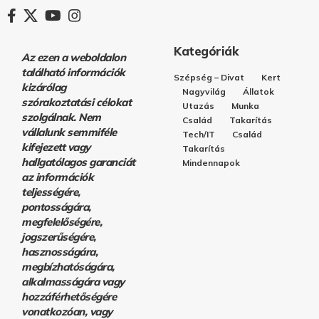
Kategóriák
Az ezen a weboldalon
található információk
Szépség – Divat
Kert
kizárólag
Nagyvilág
Állatok
szórakoztatási célokat
Utazás
Munka
szolgálnak. Nem
Család
Takarítás
vállalunk semmiféle
Tech/IT
Család
kifejezett vagy
Takarítás
hallgatólagos garanciát
Mindennapok
az információk
teljességére,
pontosságára,
megfelelőségére,
jogszerűségére,
hasznosságára,
megbízhatóságára,
alkalmasságára vagy
hozzáférhetőségére
vonatkozóan, vagy