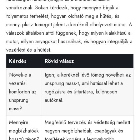
vonatkoznak. Sokan kérdezik, hogy mennyire bírják a
folyamatos terhelést, hogyan oldható meg a hűtés, és
mennyi plusz tömeget jelent a keréknél elhelyezett motor. A
válaszok általában attól függenek, hogy milyen kialakítású a
motor, milyen anyagokat használnak, és hogyan integrálják a
vezérlést és a hűtést.
Kérdés
Rövid válasz
Növeli-e a
Igen, a keréknél lévő tömeg növelheti az
vezetési
unsprung mass-t, ami hatással lehet a
komforton az
rugózásra és úttartásra, különösen
unsprung
autóknál.
mass?
Mennyire
Megfelelő tervezés és védettség mellett
megbízhatóak
nagyon megbízhatóak; csapágyak és
hosszú távon?
tömítések kopása a leggyakoribb