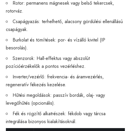
Rotor: permanens mágnesek vagy belső tekercsek,
rotorváz.
Csapágyazás: terhelhető, alacsony gördülési ellenállású
csapágyak.
Burkolat és tömítések: por- és vízálló kivitel (IP
besorolás).
Szenzorok: Hall-effektus vagy abszolút
pozícióérzékelők a pontos vezérléshez.
Inverter/vezérlő: frekvencia- és áramvezérlés,
regeneratív fékezés kezelése.
Hűtési megoldások: passzív bordák, olaj- vagy
levegőhűtés (opcionális).
Fék és rögzítő alkatrészek: fékdob vagy tárcsa
integrálása bizonyos kialakításoknál.