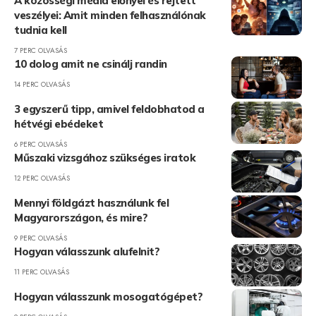
A közösségi média előnyei és rejtett
veszélyei: Amit minden felhasználónak
tudnia kell
7 PERC OLVASÁS
10 dolog amit ne csinálj randin
14 PERC OLVASÁS
3 egyszerű tipp, amivel feldobhatod a
hétvégi ebédeket
6 PERC OLVASÁS
Műszaki vizsgához szükséges iratok
12 PERC OLVASÁS
Mennyi földgázt használunk fel
Magyarországon, és mire?
9 PERC OLVASÁS
Hogyan válasszunk alufelnit?
11 PERC OLVASÁS
Hogyan válasszunk mosogatógépet?