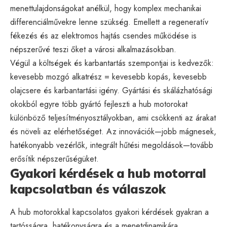
menettulajdonságokat anélkül, hogy komplex mechanikai
differenciálművekre lenne szükség. Emellett a regeneratív
fékezés és az elektromos hajtás csendes működése is
népszerűvé teszi őket a városi alkalmazásokban.
Végül a költségek és karbantartás szempontjai is kedvezők:
kevesebb mozgó alkatrész = kevesebb kopás, kevesebb
olajcsere és karbantartási igény. Gyártási és skálázhatósági
okokból egyre több gyártó fejleszti a hub motorokat
különböző teljesítményosztályokban, ami csökkenti az árakat
és növeli az elérhetőséget. Az innovációk—jobb mágnesek,
hatékonyabb vezérlők, integrált hűtési megoldások—tovább
erősítik népszerűségüket.
Gyakori kérdések a hub motorral
kapcsolatban és válaszok
A hub motorokkal kapcsolatos gyakori kérdések gyakran a
tartósságra, hatékonyságra és a menetdinamikára