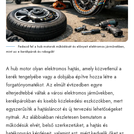
Fedezd fel a hub motorok működését és előnyeit elektromos járművekben,
mint az e-kerékpárok és robogók!
A hub motor olyan elektromos hajtás, amely közvetlenül a
kerék tengelyébe vagy a dobjába építve hozza létre a
forgatónyomatékot. Az elmúlt évtizedben egyre
elterjedtebbé váltak a városi elektromos járművekben,
kerékpárokban és kisebb közlekedési eszközökben, mert
egyszerűsítik a hajtásláncot és új tervezési lehetőségeket
nyitnak. Az alábbiakban részletesen bemutatom a
működésük elvét, belső szerkezetüket, a hajtás és
hatékonyság kérdéseit, valamint azt, miért kedvelik őket az