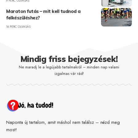
9 PERC OLVASÁS
Maraton futás – mit kell tudnod a
felkészüléshez?
16 PERC OLVASÁS
Mindig friss bejegyzések!
Ne maradj le a legújabb tartalmakról – minden nap valami
izgalmas vár rád!
Naponta új tartalom, amit máshol nem találsz – nézd meg
most!