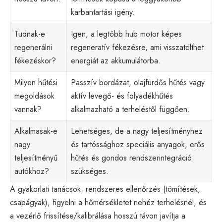
karbantartási igény.
Tudnak-e
Igen, a legtöbb hub motor képes
regenerálni
regeneratív fékezésre, ami visszatölthet
fékezéskor?
energiát az akkumulátorba.
Milyen hűtési
Passzív bordázat, olajfürdős hűtés vagy
megoldások
aktív levegő- és folyadékhűtés
vannak?
alkalmazható a terheléstől függően.
Alkalmasak-e
Lehetséges, de a nagy teljesítményhez
nagy
és tartóssághoz speciális anyagok, erős
teljesítményű
hűtés és gondos rendszerintegráció
autókhoz?
szükséges.
A gyakorlati tanácsok: rendszeres ellenőrzés (tömítések,
csapágyak), figyelni a hőmérsékletet nehéz terhelésnél, és
a vezérlő frissítése/kalibrálása hosszú távon javítja a