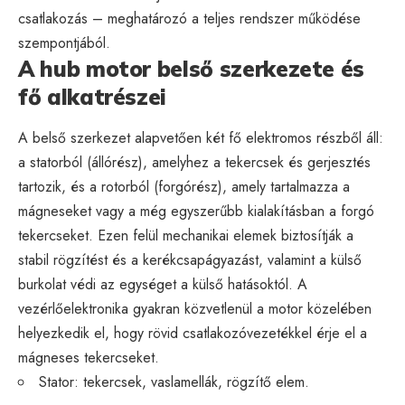
csatlakozás – meghatározó a teljes rendszer működése
szempontjából.
A hub motor belső szerkezete és
fő alkatrészei
A belső szerkezet alapvetően két fő elektromos részből áll:
a statorból (állórész), amelyhez a tekercsek és gerjesztés
tartozik, és a rotorból (forgórész), amely tartalmazza a
mágneseket vagy a még egyszerűbb kialakításban a forgó
tekercseket. Ezen felül mechanikai elemek biztosítják a
stabil rögzítést és a kerékcsapágyazást, valamint a külső
burkolat védi az egységet a külső hatásoktól. A
vezérlőelektronika gyakran közvetlenül a motor közelében
helyezkedik el, hogy rövid csatlakozóvezetékkel érje el a
mágneses tekercseket.
Stator: tekercsek, vaslamellák, rögzítő elem.