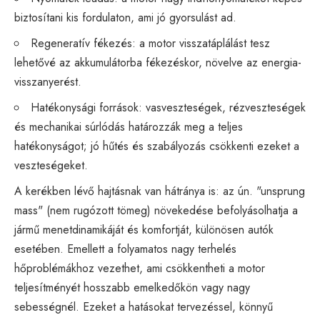
biztosítani kis fordulaton, ami jó gyorsulást ad.
Regeneratív fékezés: a motor visszatáplálást tesz
lehetővé az akkumulátorba fékezéskor, növelve az energia-
visszanyerést.
Hatékonysági források: vasveszteségek, rézveszteségek
és mechanikai súrlódás határozzák meg a teljes
hatékonyságot; jó hűtés és szabályozás csökkenti ezeket a
veszteségeket.
A kerékben lévő hajtásnak van hátránya is: az ún. "unsprung
mass" (nem rugózott tömeg) növekedése befolyásolhatja a
jármű menetdinamikáját és komfortját, különösen autók
esetében. Emellett a folyamatos nagy terhelés
hőproblémákhoz vezethet, ami csökkentheti a motor
teljesítményét hosszabb emelkedőkön vagy nagy
sebességnél. Ezeket a hatásokat tervezéssel, könnyű