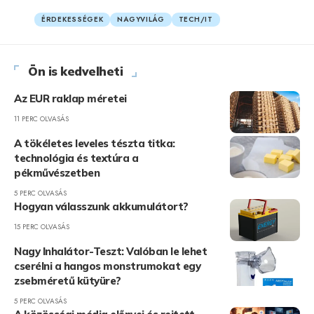
ÉRDEKESSÉGEK
NAGYVILÁG
TECH/IT
Ön is kedvelheti
Az EUR raklap méretei
11 PERC OLVASÁS
A tökéletes leveles tészta titka:
technológia és textúra a
pékművészetben
5 PERC OLVASÁS
Hogyan válasszunk akkumulátort?
15 PERC OLVASÁS
Nagy Inhalátor-Teszt: Valóban le lehet
cserélni a hangos monstrumokat egy
zsebméretű kütyüre?
5 PERC OLVASÁS