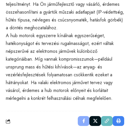
teljesítményt. Ha Ön járműfejlesztő vagy vásárló, érdemes
összehasonlítani a gyártók műszaki adatlapjait (IP-védettség,
hűtés típusa, névleges és csúcsnyomaték, hatásfok görbék)
a döntés meghozatalához.
A hub motorok egyszerre kínálnak egyszerűséget,
hatékonyságot és tervezési rugalmasságot, ezért váltak
népszerűvé az elektromos járművek különböző
kategóriáiban. Míg vannak kompromisszumok—például
unsprung mass és hűtési kihívások—az anyag- és
vezérlésfejlesztések folyamatosan csökkentik ezeket a
hátrányokat. Ha valaki elektromos járművet tervez vagy
vásárol, érdemes a hub motorok előnyeit és korlátait
mérlegelni a konkrét felhasználási célnak megfelelően.