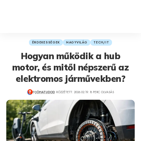
ÉRDEKESSÉGEK
NAGYVILÁG
TECH/IT
Hogyan működik a hub
motor, és mitől népszerű az
elektromos járművekben?
BY
JÓHATUDOD
KÖZZÉTETT: 2026.02.19.
8 PERC OLVASÁS