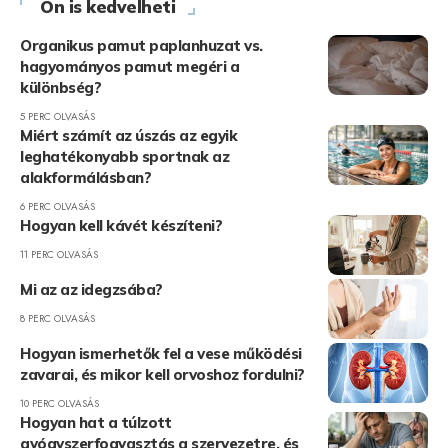
Ön is kedvelheti
Organikus pamut paplanhuzat vs.
hagyományos pamut megéri a
különbség?
5 PERC OLVASÁS
Miért számít az úszás az egyik
leghatékonyabb sportnak az
alakformálásban?
6 PERC OLVASÁS
Hogyan kell kávét készíteni?
11 PERC OLVASÁS
Mi az az idegzsába?
8 PERC OLVASÁS
Hogyan ismerhetők fel a vese működési
zavarai, és mikor kell orvoshoz fordulni?
10 PERC OLVASÁS
Hogyan hat a túlzott
gyógyszerfogyasztás a szervezetre, és