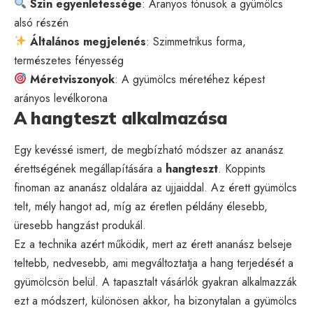
Szín egyenletessége
: Aranyos tónusok a gyümölcs
alsó részén
Általános megjelenés
: Szimmetrikus forma,
természetes fényesség
Méretviszonyok
: A gyümölcs méretéhez képest
arányos levélkorona
A hangteszt alkalmazása
Egy kevéssé ismert, de megbízható módszer az ananász
érettségének megállapítására a
hangteszt
. Koppints
finoman az ananász oldalára az ujjaiddal. Az érett gyümölcs
telt, mély hangot ad, míg az éretlen példány élesebb,
üresebb hangzást produkál.
Ez a technika azért működik, mert az érett ananász belseje
teltebb, nedvesebb, ami megváltoztatja a hang terjedését a
gyümölcsön belül. A tapasztalt vásárlók gyakran alkalmazzák
ezt a módszert, különösen akkor, ha bizonytalan a gyümölcs