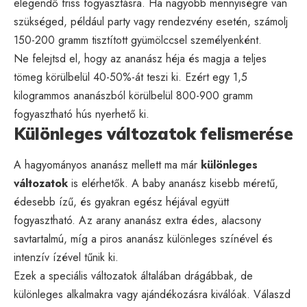
elegendő friss fogyasztásra. Ha nagyobb mennyiségre van
szükséged, például party vagy rendezvény esetén, számolj
150-200 gramm tisztított gyümölccsel személyenként.
Ne felejtsd el, hogy az ananász héja és magja a teljes
tömeg körülbelül 40-50%-át teszi ki. Ezért egy 1,5
kilogrammos ananászból körülbelül 800-900 gramm
fogyasztható hús nyerhető ki.
Különleges változatok felismerése
A hagyományos ananász mellett ma már
különleges
változatok
is elérhetők. A baby ananász kisebb méretű,
édesebb ízű, és gyakran egész héjával együtt
fogyasztható. Az arany ananász extra édes, alacsony
savtartalmú, míg a piros ananász különleges színével és
intenzív ízével tűnik ki.
Ezek a speciális változatok általában drágábbak, de
különleges alkalmakra vagy ajándékozásra kiválóak. Válaszd