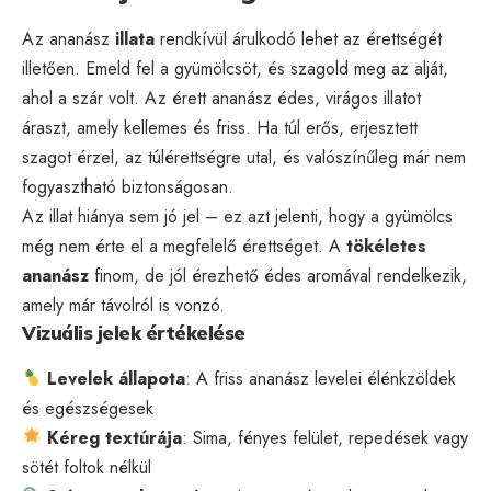
Az ananász
illata
rendkívül árulkodó lehet az érettségét
illetően. Emeld fel a gyümölcsöt, és szagold meg az alját,
ahol a szár volt. Az érett ananász édes, virágos illatot
áraszt, amely kellemes és friss. Ha túl erős, erjesztett
szagot érzel, az túlérettségre utal, és valószínűleg már nem
fogyasztható biztonságosan.
Az illat hiánya sem jó jel – ez azt jelenti, hogy a gyümölcs
még nem érte el a megfelelő érettséget. A
tökéletes
ananász
finom, de jól érezhető édes aromával rendelkezik,
amely már távolról is vonzó.
Vizuális jelek értékelése
Levelek állapota
: A friss ananász levelei élénkzöldek
és egészségesek
Kéreg textúrája
: Sima, fényes felület, repedések vagy
sötét foltok nélkül