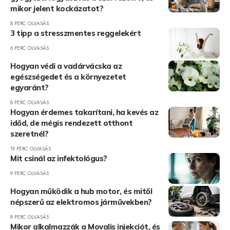
mikor jelent kockázatot?
8 PERC OLVASÁS
3 tipp a stresszmentes reggelekért
6 PERC OLVASÁS
Hogyan védi a vadárvácska az
egészségedet és a környezetet
egyaránt?
8 PERC OLVASÁS
Hogyan érdemes takarítani, ha kevés az
időd, de mégis rendezett otthont
szeretnél?
19 PERC OLVASÁS
Mit csinál az infektológus?
9 PERC OLVASÁS
Hogyan működik a hub motor, és mitől
népszerű az elektromos járművekben?
8 PERC OLVASÁS
Mikor alkalmazzák a Movalis injekciót, és