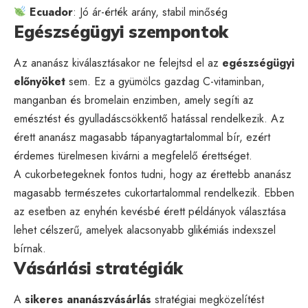
Ecuador
: Jó ár-érték arány, stabil minőség
Egészségügyi szempontok
Az ananász kiválasztásakor ne felejtsd el az
egészségügyi
előnyöket
sem. Ez a gyümölcs gazdag C-vitaminban,
manganban és bromelain enzimben, amely segíti az
emésztést és gyulladáscsökkentő hatással rendelkezik. Az
érett ananász magasabb tápanyagtartalommal bír, ezért
érdemes türelmesen kivárni a megfelelő érettséget.
A cukorbetegeknek fontos tudni, hogy az érettebb ananász
magasabb természetes cukortartalommal rendelkezik. Ebben
az esetben az enyhén kevésbé érett példányok választása
lehet célszerű, amelyek alacsonyabb glikémiás indexszel
bírnak.
Vásárlási stratégiák
A
sikeres ananászvásárlás
stratégiai megközelítést