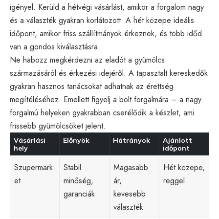
igényel. Kerüld a hétvégi vásárlást, amikor a forgalom nagy
és a választék gyakran korlátozott. A hét közepe ideális
időpont, amikor friss szállítmányok érkeznek, és több időd
van a gondos kiválasztásra.
Ne habozz megkérdezni az eladót a gyümölcs
származásáról és érkezési idejéről. A tapasztalt kereskedők
gyakran hasznos tanácsokat adhatnak az érettség
megítéléséhez. Emellett figyelj a bolt forgalmára – a nagy
forgalmú helyeken gyakrabban cserélődik a készlet, ami
frissebb gyümölcsöket jelent.
Vásárlási
Előnyök
Hátrányok
Ajánlott
hely
időpont
Szupermark
Stabil
Magasabb
Hét közepe,
et
minőség,
ár,
reggel
garanciák
kevesebb
választék