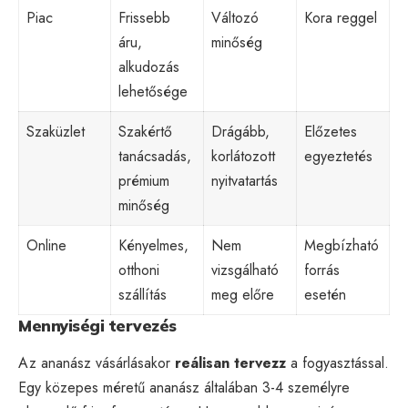
Piac
Frissebb
Változó
Kora reggel
áru,
minőség
alkudozás
lehetősége
Szaküzlet
Szakértő
Drágább,
Előzetes
tanácsadás,
korlátozott
egyeztetés
prémium
nyitvatartás
minőség
Online
Kényelmes,
Nem
Megbízható
otthoni
vizsgálható
forrás
szállítás
meg előre
esetén
Mennyiségi tervezés
Az ananász vásárlásakor
reálisan tervezz
a fogyasztással.
Egy közepes méretű ananász általában 3-4 személyre