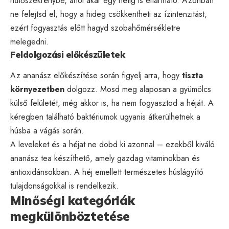
hűtőszekrénybe, ahol akár egy hétig is eltartható. Azonban
ne felejtsd el, hogy a hideg csökkentheti az ízintenzitást,
ezért fogyasztás előtt hagyd szobahőmérsékletre
melegedni.
Feldolgozási előkészületek
Az ananász előkészítése során figyelj arra, hogy
tiszta
környezetben
dolgozz. Mosd meg alaposan a gyümölcs
külső felületét, még akkor is, ha nem fogyasztod a héját. A
kéregben található baktériumok ugyanis átkerülhetnek a
húsba a vágás során.
A leveleket és a héjat ne dobd ki azonnal – ezekből kiváló
ananász tea készíthető, amely gazdag vitaminokban és
antioxidánsokban. A héj emellett természetes húslágyító
tulajdonságokkal is rendelkezik.
Minőségi kategóriák
megkülönböztetése