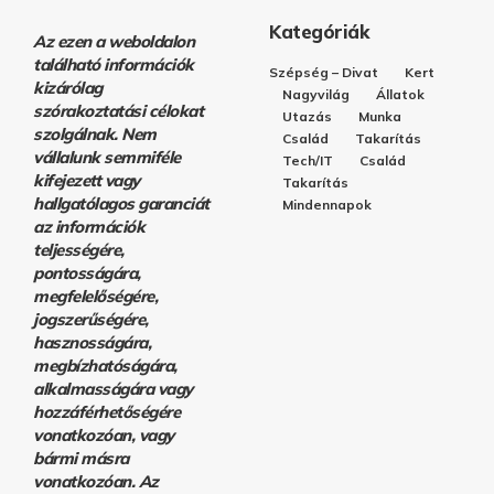
Kategóriák
Az ezen a weboldalon
található információk
Szépség – Divat
Kert
kizárólag
Nagyvilág
Állatok
szórakoztatási célokat
Utazás
Munka
szolgálnak. Nem
Család
Takarítás
vállalunk semmiféle
Tech/IT
Család
kifejezett vagy
Takarítás
hallgatólagos garanciát
Mindennapok
az információk
teljességére,
pontosságára,
megfelelőségére,
jogszerűségére,
hasznosságára,
megbízhatóságára,
alkalmasságára vagy
hozzáférhetőségére
vonatkozóan, vagy
bármi másra
vonatkozóan. Az