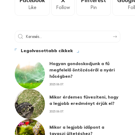
Facebook
X
Pinterest
Googl
Like
Follow
Pin
Fol
Legolvasottabb cikkek
Hogyan gondoskodjunk a fű
megfelelő öntözéséről a nyári
hőségben?
2025.06.07.
Mikor érdemes füvesíteni, hogy
a legjobb eredményt érjük el?
2025.06.07.
Mikor a legjobb időpont a
tavaszi ültetéshez?