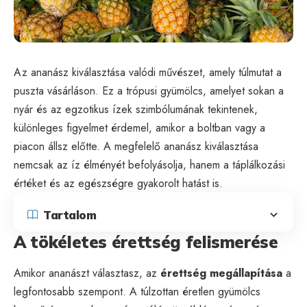
Az ananász kiválasztása valódi művészet, amely túlmutat a
puszta vásárláson. Ez a trópusi gyümölcs, amelyet sokan a
nyár és az egzotikus ízek szimbólumának tekintenek,
különleges figyelmet érdemel, amikor a boltban vagy a
piacon állsz előtte. A megfelelő ananász kiválasztása
nemcsak az íz élményét befolyásolja, hanem a táplálkozási
értéket és az egészségre gyakorolt hatást is.
Tartalom
A tökéletes érettség felismerése
Amikor ananászt választasz, az
érettség megállapítása
a
legfontosabb szempont. A túlzottan éretlen gyümölcs