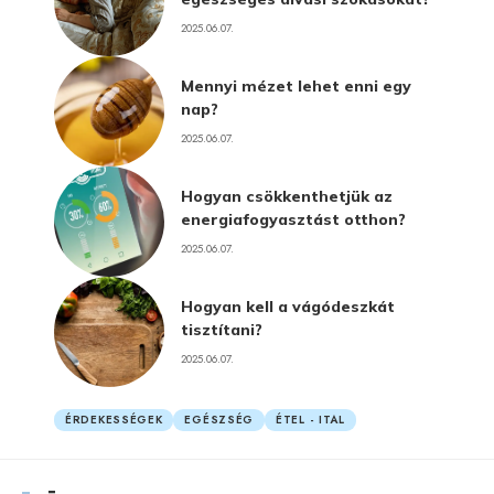
2025.06.07.
Mennyi mézet lehet enni egy
nap?
2025.06.07.
Hogyan csökkenthetjük az
energiafogyasztást otthon?
2025.06.07.
Hogyan kell a vágódeszkát
tisztítani?
2025.06.07.
ÉRDEKESSÉGEK
EGÉSZSÉG
ÉTEL - ITAL