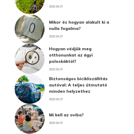
2025.06.07.
Mikor és hogyan alakult ki a
nulla fogalma?
2025.06.07.
Hogyan védjük meg
otthonunkat az ágyi
poloskáktól?
2025.06.07.
Biztonságos bicikliszállítás
autóval: A teljes útmutató
minden helyzethez
2025.06.07.
Mi kell az oviba?
2025.06.07.