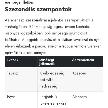
érettségét illetően.
Szezonális szempontok
Az ananász
szezonalitása
jelentős szerepet játszik a
minőségében. Bár manapság egész évben kapható,
bizonyos időszakokban jobb minőségű gyümölcsöt
találhatsz. A legjobb ananászok általában tavasszal és nyár
elején érkeznek a piacra, amikor a trópusi termőterületeken
optimálisak a körülmények.
Évszak
Minőségi
Ár tendencia
jellemzők
Tavasz
Kiváló édesség,
Közepes
optimális
nedvesség
Nyár
Legjobb íz,
Alacsony
tökéletes textúra