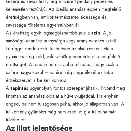
keserű és savas lesz, míg a túlérett példány pépes és
kellemetlen textúrájú. Az ideális ananász éppen megfelelő
érettségben van, amikor természetes édessége és
savassága tökéletes egyensúlyban áll.
Az érettség egyik legmegbízhatóbb jele a
szín
. A jó
minőségű ananász aranysárga vagy arany-narancs színű
kéreggel rendelkezik, különösen az alsó részén. Ha a
gyümölcs még zöld, valószínűleg nem érte el a megfelelő
érettséget. Azonban ne ess abba a hibába, hogy csak a
színre hagyatkozol – az érettség megítéléséhez több
érzékszervet is be kell vonnod.
A
tapintás
ugyanolyan fontos szerepet játszik. Nyomd meg
finoman az ananász oldalát a hüvelykujjaddal. Ha enyhén
enged, de nem túlságosan puha, akkor jó állapotban van. A
túl kemény gyümölcs még nem érett, míg a túl puha már
túlérhetett.
Az illat jelentősége