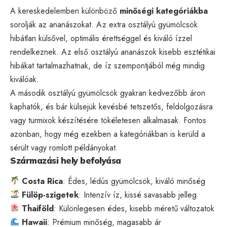
A kereskedelemben különböző
minőségi kategóriákba
sorolják az ananászokat. Az extra osztályú gyümölcsök
hibátlan külsővel, optimális érettséggel és kiváló ízzel
rendelkeznek. Az első osztályú ananászok kisebb esztétikai
hibákat tartalmazhatnak, de íz szempontjából még mindig
kiválóak.
A második osztályú gyümölcsök gyakran kedvezőbb áron
kaphatók, és bár külsejük kevésbé tetszetős, feldolgozásra
vagy turmixok készítésére tökéletesen alkalmasak. Fontos
azonban, hogy még ezekben a kategóriákban is kerüld a
sérült vagy romlott példányokat.
Származási hely befolyása
Costa Rica
: Édes, lédús gyümölcsök, kiváló minőség
Fülöp-szigetek
: Intenzív íz, kissé savasabb jelleg
Thaiföld
: Különlegesen édes, kisebb méretű változatok
Hawaii
: Prémium minőség, magasabb ár