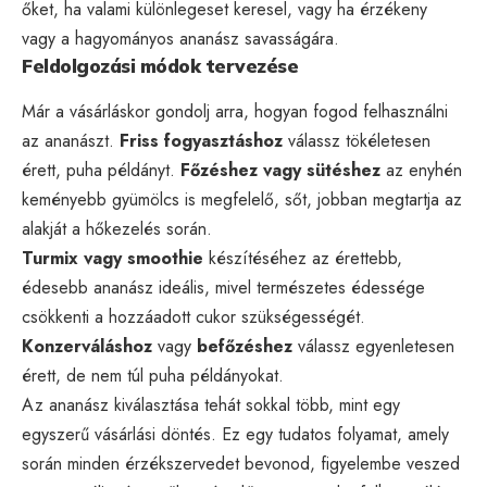
őket, ha valami különlegeset keresel, vagy ha érzékeny
vagy a hagyományos ananász savasságára.
Feldolgozási módok tervezése
Már a vásárláskor gondolj arra, hogyan fogod felhasználni
az ananászt.
Friss fogyasztáshoz
válassz tökéletesen
érett, puha példányt.
Főzéshez vagy sütéshez
az enyhén
keményebb gyümölcs is megfelelő, sőt, jobban megtartja az
alakját a hőkezelés során.
Turmix vagy smoothie
készítéséhez az érettebb,
édesebb ananász ideális, mivel természetes édessége
csökkenti a hozzáadott cukor szükségességét.
Konzerváláshoz
vagy
befőzéshez
válassz egyenletesen
érett, de nem túl puha példányokat.
Az ananász kiválasztása tehát sokkal több, mint egy
egyszerű vásárlási döntés. Ez egy tudatos folyamat, amely
során minden érzékszervedet bevonod, figyelembe veszed