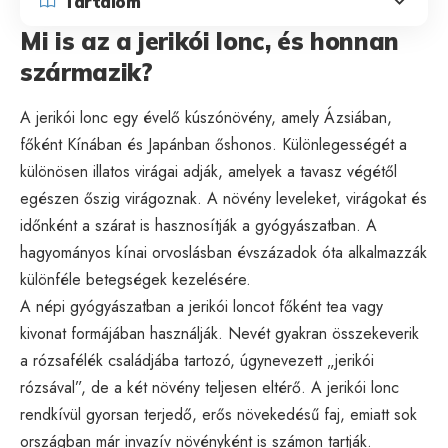
Tartalom
Mi is az a jerikói lonc, és honnan
származik?
A jerikói lonc egy évelő kúszónövény, amely Ázsiában,
főként Kínában és Japánban őshonos. Különlegességét a
különösen illatos virágai adják, amelyek a tavasz végétől
egészen őszig virágoznak. A növény leveleket, virágokat és
időnként a szárat is hasznosítják a gyógyászatban. A
hagyományos kínai orvoslásban évszázadok óta alkalmazzák
különféle betegségek kezelésére.
A népi gyógyászatban a jerikói loncot főként tea vagy
kivonat formájában használják. Nevét gyakran összekeverik
a rózsafélék családjába tartozó, úgynevezett „jerikói
rózsával”, de a két növény teljesen eltérő. A jerikói lonc
rendkívül gyorsan terjedő, erős növekedésű faj, emiatt sok
országban már invazív növényként is számon tartják.