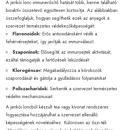
A jerikói lonc immunerősítő hatását több, benne található
bioaktív összetevő együttesen biztosítja. Az alábbiakban
összefoglaljuk, hogyan segíthetik ezek az anyagok a
szervezet természetes védekezőképességét:
Flavonoidok:
Erős antioxidánsként védik a
fehérvérsejteket, így javítják az immunválaszt.
Szaponinok:
Elősegítik az immunsejtek aktivitását,
ezáltal támogatják a fertőzések leküzdését.
Klorogénsav:
Megakadályozza a kórokozók
szaporodását és gátolja a gyulladásos folyamatokat.
Poliszacharidok:
Serkentik a szervezet természetes
védelmi mechanizmusait.
A jerikói loncból készült tea vagy kivonat rendszeres
fogyasztása hozzájárulhat a szervezet ellenálló
képességének növeléséhez. Különösen az őszi-téli