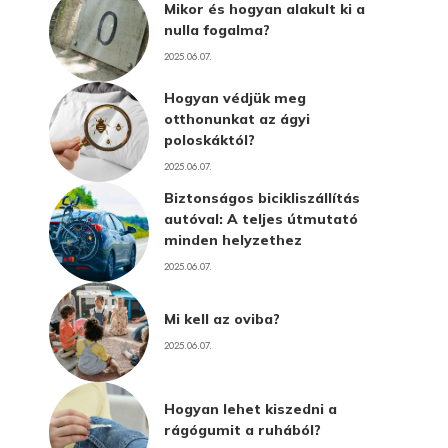
Mikor és hogyan alakult ki a
nulla fogalma?
2025.06.07.
Hogyan védjük meg
otthonunkat az ágyi
poloskáktól?
2025.06.07.
Biztonságos bicikliszállítás
autóval: A teljes útmutató
minden helyzethez
2025.06.07.
Mi kell az oviba?
2025.06.07.
Hogyan lehet kiszedni a
rágógumit a ruhából?