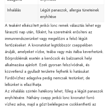
Inhalálás
Légúti panaszok, allergia tüneteinek
enyhítése
A teaként elkészített jerikói lonc remek választás lehet egy
fárasztó nap után, főként, ha szeretnénk erősíteni az
immunrendszerünket vagy megelőzni a felső légúti
fertőzéseket. A kivonatokat legtöbbször cseppekben
árulják, amelyeket vízbe, teába vagy más italba keverhetünk.
Bőrproblémák esetén a kenőcsök és balzsamok helyi
alkalmazása ajánlott. Ezek gyorsan felszívódnak, és
közvetlenül a gyulladt területre fejthetik ki hatásukat.
Fürdővízhez adagolva pedig nemcsak testünket, de
lelkünket is ellazíthatja.
Az inhalálás szintén hatékony lehet, főleg a légúti panaszok
enyhítésére. Néhány csepp jerikói lonc kivonatot forró
vízhez adva, majd a gőzt belélegezve csökkenthető az