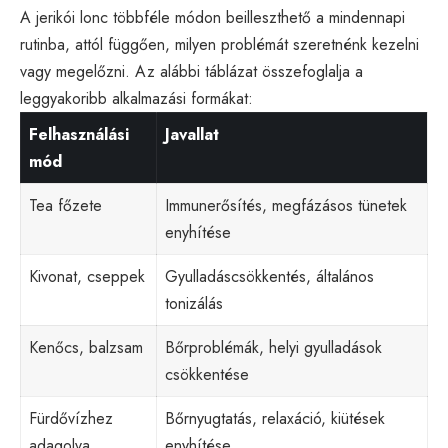
A jerikói lonc többféle módon beilleszthető a mindennapi
rutinba, attól függően, milyen problémát szeretnénk kezelni
vagy megelőzni. Az alábbi táblázat összefoglalja a
leggyakoribb alkalmazási formákat:
Felhasználási
Javallat
mód
Tea főzete
Immunerősítés, megfázásos tünetek
enyhítése
Kivonat, cseppek
Gyulladáscsökkentés, általános
tonizálás
Kenőcs, balzsam
Bőrproblémák, helyi gyulladások
csökkentése
Fürdővízhez
Bőrnyugtatás, relaxáció, kiütések
adagolva
enyhítése