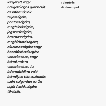
kifejezett vagy
Takarítás
hallgatólagos garanciát
Mindennapok
az információk
teljességére,
pontosságára,
megfelelőségére,
jogszerűségére,
hasznosságára,
megbízhatóságára,
alkalmasságára vagy
hozzáférhetőségére
vonatkozóan, vagy
bármi másra
vonatkozóan. Az
információkra való
bármilyen támaszkodás
ezért szigorúan az Ön
saját felelősségére
történik.