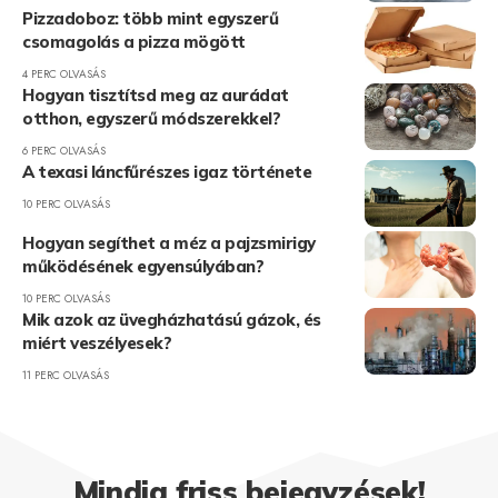
Pizzadoboz: több mint egyszerű
csomagolás a pizza mögött
4 PERC OLVASÁS
Hogyan tisztítsd meg az aurádat
otthon, egyszerű módszerekkel?
6 PERC OLVASÁS
A texasi láncfűrészes igaz története
10 PERC OLVASÁS
Hogyan segíthet a méz a pajzsmirigy
működésének egyensúlyában?
10 PERC OLVASÁS
Mik azok az üvegházhatású gázok, és
miért veszélyesek?
11 PERC OLVASÁS
Mindig friss bejegyzések!