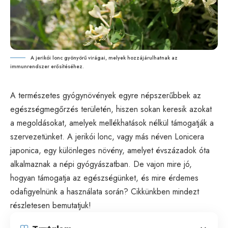
A jerikói lonc gyönyörű virágai, melyek hozzájárulhatnak az
immunrendszer erősítéséhez.
A természetes gyógynövények egyre népszerűbbek az
egészségmegőrzés területén, hiszen sokan keresik azokat
a megoldásokat, amelyek mellékhatások nélkül támogatják a
szervezetünket. A jerikói lonc, vagy más néven Lonicera
japonica, egy különleges növény, amelyet évszázadok óta
alkalmaznak a népi gyógyászatban. De vajon mire jó,
hogyan támogatja az egészségünket, és mire érdemes
odafigyelnünk a használata során? Cikkünkben mindezt
részletesen bemutatjuk!