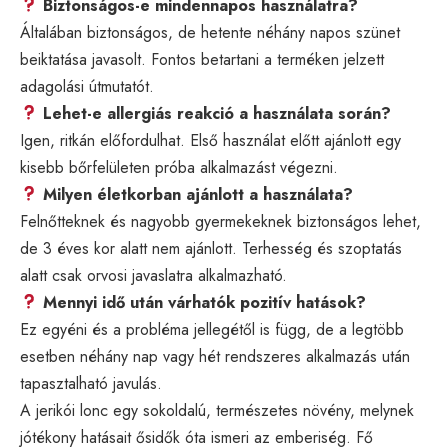
Biztonságos-e mindennapos használatra?
Általában biztonságos, de hetente néhány napos szünet
beiktatása javasolt. Fontos betartani a terméken jelzett
adagolási útmutatót.
Lehet-e allergiás reakció a használata során?
Igen, ritkán előfordulhat. Első használat előtt ajánlott egy
kisebb bőrfelületen próba alkalmazást végezni.
Milyen életkorban ajánlott a használata?
Felnőtteknek és nagyobb gyermekeknek biztonságos lehet,
de 3 éves kor alatt nem ajánlott. Terhesség és szoptatás
alatt csak orvosi javaslatra alkalmazható.
Mennyi idő után várhatók pozitív hatások?
Ez egyéni és a probléma jellegétől is függ, de a legtöbb
esetben néhány nap vagy hét rendszeres alkalmazás után
tapasztalható javulás.
A jerikói lonc egy sokoldalú, természetes növény, melynek
jótékony hatásait ősidők óta ismeri az emberiség. Fő