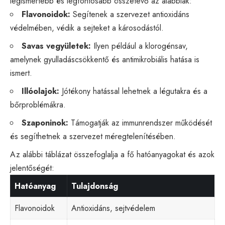
legismertebb és legfontosabb összetevő az alábbiak:
Flavonoidok:
Segítenek a szervezet antioxidáns
védelmében, védik a sejteket a károsodástól.
Savas vegyületek:
Ilyen például a klorogénsav,
amelynek gyulladáscsökkentő és antimikrobiális hatása is
ismert.
Illóolajok:
Jótékony hatással lehetnek a légutakra és a
bőrproblémákra.
Szaponinok:
Támogatják az immunrendszer működését
és segíthetnek a szervezet méregtelenítésében.
Az alábbi táblázat összefoglalja a fő hatóanyagokat és azok
jelentőségét:
Hatóanyag
Tulajdonság
Flavonoidok
Antioxidáns, sejtvédelem