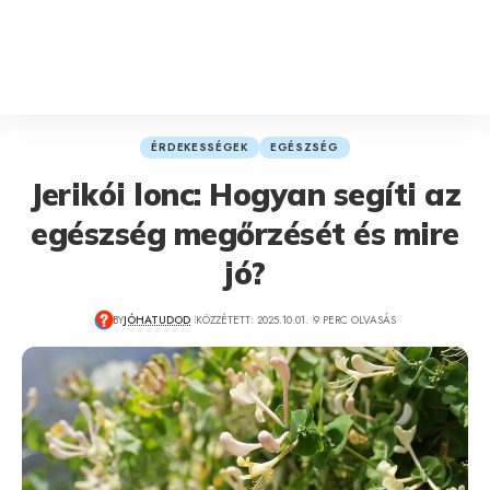
ÉRDEKESSÉGEK
EGÉSZSÉG
Jerikói lonc: Hogyan segíti az
egészség megőrzését és mire
jó?
BY
JÓHATUDOD
KÖZZÉTETT: 2025.10.01.
9 PERC OLVASÁS