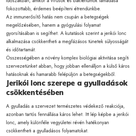
időszakban, amikor a vírusok és baktériumok támadása
fokozottabb, érdemes beépíteni étrendünkbe.
Az immunerősítő hatás nem csupán a betegségek
megelőzésében, hanem a gyógyulási folyamat
gyorsításában is segíthet. A kutatások szerint a jerikói lonc
alkalmazása csökkentheti a megfázásos tünetek súlyosságát
és időtartamát.
Összességében a növény komplex biológiai aktivitása segíti
szervezetünket abban, hogy jobban ellenálljon a külső káros
hatásoknak és hamarabb felépüljön a betegségekből.
Jerikói lonc szerepe a gyulladások
csökkentésében
A gyulladás a szervezet természetes védekező reakciója,
azonban tartós fennállása káros lehet. Itt lép képbe a jerikói
lonc, amely különféle vegyületei révén hatékonyan
csökkentheti a gyulladásos folyamatokat.