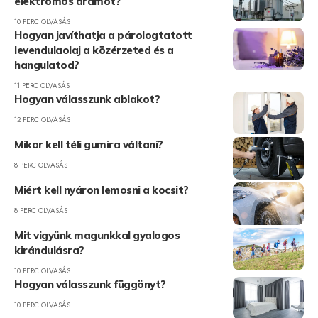
elektromos áramot?
10 PERC OLVASÁS
Hogyan javíthatja a párologtatott
levendulaolaj a közérzeted és a
hangulatod?
11 PERC OLVASÁS
Hogyan válasszunk ablakot?
12 PERC OLVASÁS
Mikor kell téli gumira váltani?
8 PERC OLVASÁS
Miért kell nyáron lemosni a kocsit?
8 PERC OLVASÁS
Mit vigyünk magunkkal gyalogos
kirándulásra?
10 PERC OLVASÁS
Hogyan válasszunk függönyt?
10 PERC OLVASÁS