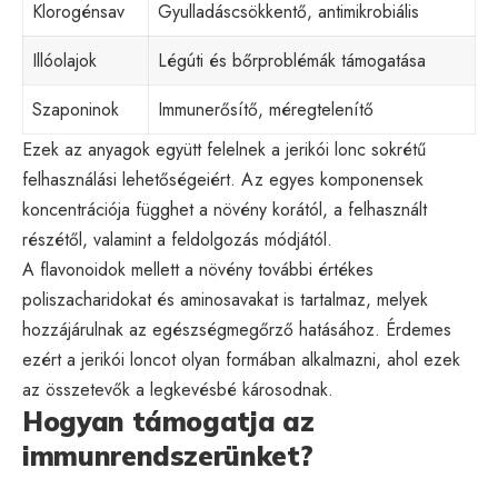
Klorogénsav
Gyulladáscsökkentő, antimikrobiális
Illóolajok
Légúti és bőrproblémák támogatása
Szaponinok
Immunerősítő, méregtelenítő
Ezek az anyagok együtt felelnek a jerikói lonc sokrétű
felhasználási lehetőségeiért. Az egyes komponensek
koncentrációja függhet a növény korától, a felhasznált
részétől, valamint a feldolgozás módjától.
A flavonoidok mellett a növény további értékes
poliszacharidokat és aminosavakat is tartalmaz, melyek
hozzájárulnak az egészségmegőrző hatásához. Érdemes
ezért a jerikói loncot olyan formában alkalmazni, ahol ezek
az összetevők a legkevésbé károsodnak.
Hogyan támogatja az
immunrendszerünket?