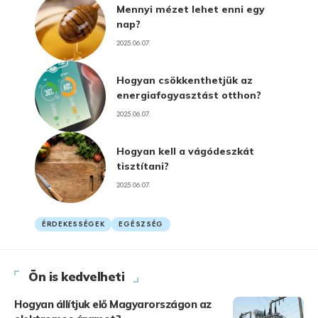
Mennyi mézet lehet enni egy
nap?
2025.06.07.
Hogyan csökkenthetjük az
energiafogyasztást otthon?
2025.06.07.
Hogyan kell a vágódeszkát
tisztítani?
2025.06.07.
ÉRDEKESSÉGEK
EGÉSZSÉG
Ön is kedvelheti
Hogyan állítjuk elő Magyarországon az