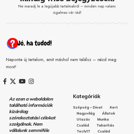
Ne maradj le a legújabb tartalmakról – minden nap valami
izgalmas vár rád!
Naponta új tartalom, amit máshol nem találsz – nézd meg
most!
Kategóriák
Az ezen a weboldalon
található információk
Szépség – Divat
Kert
kizárólag
Nagyvilág
Állatok
szórakoztatási célokat
Utazás
Munka
szolgálnak. Nem
Család
Takarítás
vállalunk semmiféle
Tech/IT
Család