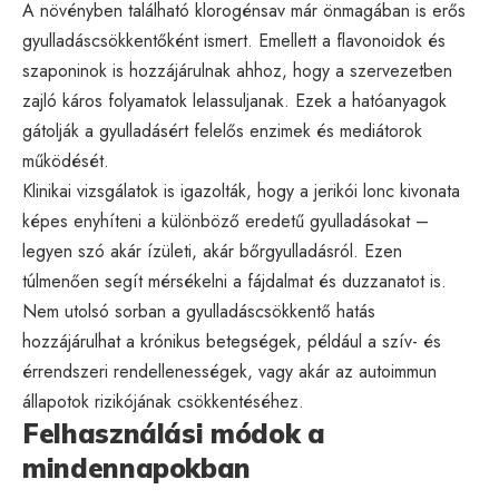
A növényben található klorogénsav már önmagában is erős
gyulladáscsökkentőként ismert. Emellett a flavonoidok és
szaponinok is hozzájárulnak ahhoz, hogy a szervezetben
zajló káros folyamatok lelassuljanak. Ezek a hatóanyagok
gátolják a gyulladásért felelős enzimek és mediátorok
működését.
Klinikai vizsgálatok is igazolták, hogy a jerikói lonc kivonata
képes enyhíteni a különböző eredetű gyulladásokat –
legyen szó akár ízületi, akár bőrgyulladásról. Ezen
túlmenően segít mérsékelni a fájdalmat és duzzanatot is.
Nem utolsó sorban a gyulladáscsökkentő hatás
hozzájárulhat a krónikus betegségek, például a szív- és
érrendszeri rendellenességek, vagy akár az autoimmun
állapotok rizikójának csökkentéséhez.
Felhasználási módok a
mindennapokban