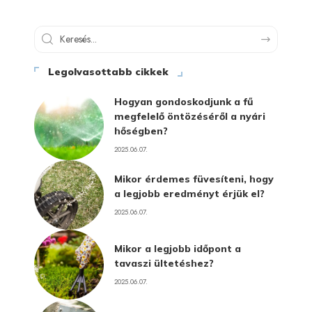
Legolvasottabb cikkek
Hogyan gondoskodjunk a fű
megfelelő öntözéséről a nyári
hőségben?
2025.06.07.
Mikor érdemes füvesíteni, hogy
a legjobb eredményt érjük el?
2025.06.07.
Mikor a legjobb időpont a
tavaszi ültetéshez?
2025.06.07.