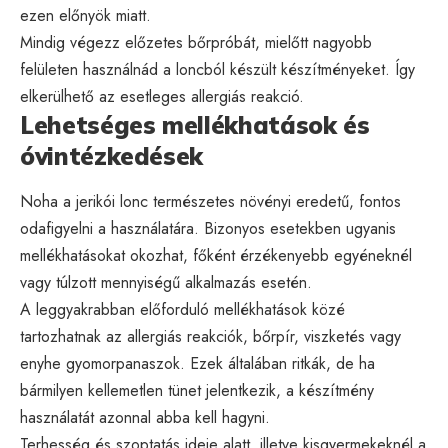
ezen előnyök miatt.
Mindig végezz előzetes bőrpróbát, mielőtt nagyobb
felületen használnád a loncból készült készítményeket. Így
elkerülhető az esetleges allergiás reakció.
Lehetséges mellékhatások és
óvintézkedések
Noha a jerikói lonc természetes növényi eredetű, fontos
odafigyelni a használatára. Bizonyos esetekben ugyanis
mellékhatásokat okozhat, főként érzékenyebb egyéneknél
vagy túlzott mennyiségű alkalmazás esetén.
A leggyakrabban előforduló mellékhatások közé
tartozhatnak az allergiás reakciók, bőrpír, viszketés vagy
enyhe gyomorpanaszok. Ezek általában ritkák, de ha
bármilyen kellemetlen tünet jelentkezik, a készítmény
használatát azonnal abba kell hagyni.
Terhesség és szoptatás ideje alatt, illetve kisgyermekeknél a