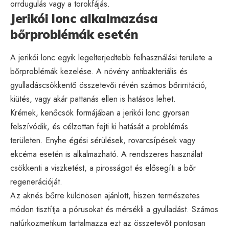
orrdugulás vagy a torokfájás.
Jerikói lonc alkalmazása
bőrproblémák esetén
A jerikói lonc egyik legelterjedtebb felhasználási területe a
bőrproblémák kezelése. A növény antibakteriális és
gyulladáscsökkentő összetevői révén számos bőrirritáció,
kiütés, vagy akár pattanás ellen is hatásos lehet.
Krémek, kenőcsök formájában a jerikói lonc gyorsan
felszívódik, és célzottan fejti ki hatását a problémás
területen. Enyhe égési sérülések, rovarcsípések vagy
ekcéma esetén is alkalmazható. A rendszeres használat
csökkenti a viszketést, a pirosságot és elősegíti a bőr
regenerációját.
Az aknés bőrre különösen ajánlott, hiszen természetes
módon tisztítja a pórusokat és mérsékli a gyulladást. Számos
natúrkozmetikum tartalmazza ezt az összetevőt pontosan