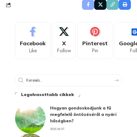
Facebook
X
Pinterest
Googl
Like
Follow
Pin
Fol
Legolvasottabb cikkek
Hogyan gondoskodjunk a fű
megfelelő öntözéséről a nyári
hőségben?
2025.06.07.