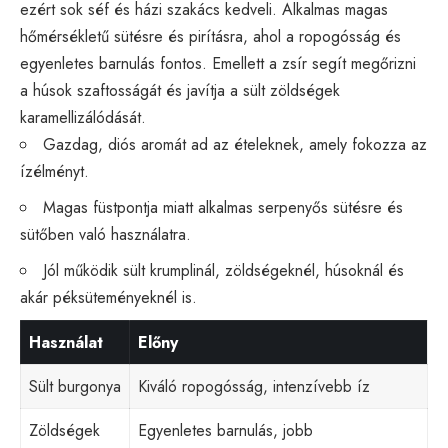
ezért sok séf és házi szakács kedveli. Alkalmas magas
hőmérsékletű sütésre és pirításra, ahol a ropogósság és
egyenletes barnulás fontos. Emellett a zsír segít megőrizni
a húsok szaftosságát és javítja a sült zöldségek
karamellizálódását.
Gazdag, diós aromát ad az ételeknek, amely fokozza az
ízélményt.
Magas füstpontja miatt alkalmas serpenyős sütésre és
sütőben való használatra.
Jól működik sült krumplinál, zöldségeknél, húsoknál és
akár péksüteményeknél is.
Használat
Előny
Sült burgonya
Kiváló ropogósság, intenzívebb íz
Zöldségek
Egyenletes barnulás, jobb