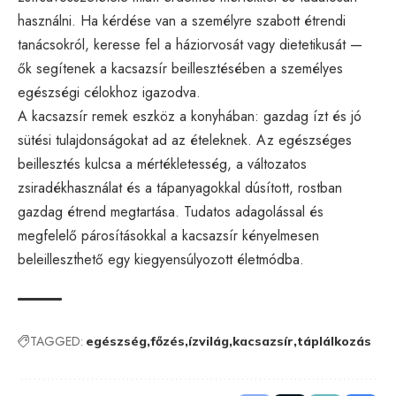
használni. Ha kérdése van a személyre szabott étrendi
tanácsokról, keresse fel a háziorvosát vagy dietetikusát —
ők segítenek a kacsazsír beillesztésében a személyes
egészségi célokhoz igazodva.
A kacsazsír remek eszköz a konyhában: gazdag ízt és jó
sütési tulajdonságokat ad az ételeknek. Az egészséges
beillesztés kulcsa a mértékletesség, a változatos
zsiradékhasználat és a tápanyagokkal dúsított, rostban
gazdag étrend megtartása. Tudatos adagolással és
megfelelő párosításokkal a kacsazsír kényelmesen
beleilleszthető egy kiegyensúlyozott életmódba.
TAGGED:
egészség
főzés
ízvilág
kacsazsír
táplálkozás