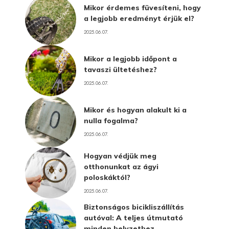
Mikor érdemes füvesíteni, hogy
a legjobb eredményt érjük el?
2025.06.07.
Mikor a legjobb időpont a
tavaszi ültetéshez?
2025.06.07.
Mikor és hogyan alakult ki a
nulla fogalma?
2025.06.07.
Hogyan védjük meg
otthonunkat az ágyi
poloskáktól?
2025.06.07.
Biztonságos bicikliszállítás
autóval: A teljes útmutató
minden helyzethez