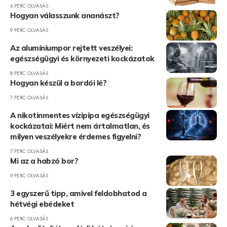
4 PERC OLVASÁS
Hogyan válasszunk ananászt?
9 PERC OLVASÁS
Az alumíniumpor rejtett veszélyei:
egészségügyi és környezeti kockázatok
8 PERC OLVASÁS
Hogyan készül a bordói lé?
7 PERC OLVASÁS
A nikotinmentes vízipipa egészségügyi
kockázatai: Miért nem ártalmatlan, és
milyen veszélyekre érdemes figyelni?
7 PERC OLVASÁS
Mi az a habzó bor?
9 PERC OLVASÁS
3 egyszerű tipp, amivel feldobhatod a
hétvégi ebédeket
6 PERC OLVASÁS