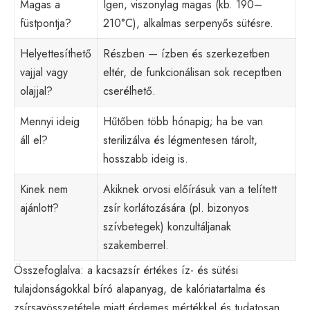
Magas a
Igen, viszonylag magas (kb. 190–
füstpontja?
210°C), alkalmas serpenyős sütésre.
Helyettesíthető
Részben — ízben és szerkezetben
vajjal vagy
eltér, de funkcionálisan sok receptben
olajjal?
cserélhető.
Mennyi ideig
Hűtőben több hónapig; ha be van
áll el?
sterilizálva és légmentesen tárolt,
hosszabb ideig is.
Kinek nem
Akiknek orvosi előírásuk van a telített
ajánlott?
zsír korlátozására (pl. bizonyos
szívbetegek) konzultáljanak
szakemberrel.
Összefoglalva: a kacsazsír értékes íz- és sütési
tulajdonságokkal bíró alapanyag, de kalóriatartalma és
zsírsavösszetétele miatt érdemes mértékkel és tudatosan