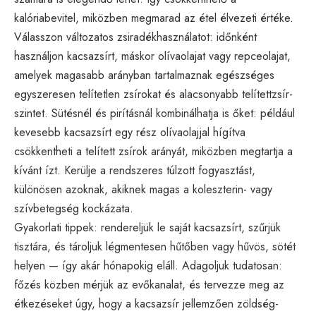
kalóriabevitel, miközben megmarad az étel élvezeti értéke.
Válasszon változatos zsiradékhasználatot: időnként
használjon kacsazsírt, máskor olívaolajat vagy repceolajat,
amelyek magasabb arányban tartalmaznak egészséges
egyszeresen telítetlen zsírokat és alacsonyabb telítettzsír-
szintet. Sütésnél és pirításnál kombinálhatja is őket: például
kevesebb kacsazsírt egy rész olívaolajjal hígítva
csökkentheti a telített zsírok arányát, miközben megtartja a
kívánt ízt. Kerülje a rendszeres túlzott fogyasztást,
különösen azoknak, akiknek magas a koleszterin- vagy
szívbetegség kockázata.
Gyakorlati tippek: rendereljük le saját kacsazsírt, szűrjük
tisztára, és tároljuk légmentesen hűtőben vagy hűvös, sötét
helyen — így akár hónapokig eláll. Adagoljuk tudatosan:
főzés közben mérjük az evőkanalat, és tervezze meg az
étkezéseket úgy, hogy a kacsazsír jellemzően zöldség-