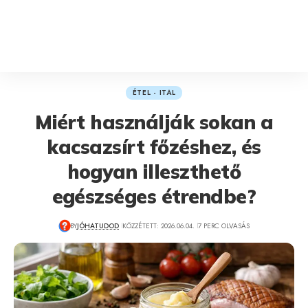
ÉTEL - ITAL
Miért használják sokan a
kacsazsírt főzéshez, és
hogyan illeszthető
egészséges étrendbe?
BY
JÓHATUDOD
KÖZZÉTETT: 2026.06.04.
7 PERC OLVASÁS