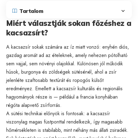
Tartalom
Miért választják sokan főzéshez a
kacsazsírt?
A kacsazsír sokak számára az íz miatt vonzó: enyhén diós,
gazdag aromát ad az ételeknek, amely nehezen pótolható
sem vajjal, sem növényi olajokkal. Különösen jól működik
húsok, burgonya és zöldségek sütésénél, ahol a zsír
jelenléte szaftosabb textúrát és ropogós külsőt
eredményez. Emellett a kacsazsír kulturális és regionális
hagyományok része is — például a francia konyhában
régóta alapvető zsírforrás.
A sütési technikai előnyök is fontosak: a kacsazsír
viszonylag magas füstponttal rendelkezik, így magasabb
hőmérsékleten is stabilabb, mint néhány más állati zsiradék.