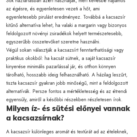
Sok háztartásban azért használják, mert kevésbé hajlamos
az égésre, és egyenletesen vezeti a hőt, ami
egyenletesebb pirulást eredményez. Továbbá a kacsazsír
kitűnő alternatíva lehet, ha valaki a margarin vagy bizonyos
feldolgozott növényi zsiradékok helyett természetesebb,
egyszerűbb összetevőket szeretne használni.
Végül sokan választják a kacsazsírt fenntarthatósági vagy
praktikus okokból: ha kacsát sütnek, a saját kacsazsír
kinyerése minimális pazarlással jár, és otthon könnyen
tárolható, hosszabb ideig felhasználható. A házilag leszűrt,
tiszta kacsazsír gyakran jobb minőségű, mint a feldolgozott
alternatívák. Persze fontos a mértékletesség és az étrendi
egyensúly, amiről a későbbi részekben részletesen írok.
Milyen íz- és sütési előnyei vannak
a kacsazsírnak?
A kacsazsír különleges aromát és textúrát ad az ételeknek,