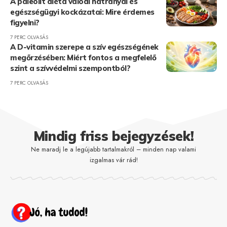
A paleolit diéta valódi hátrányai és
egészségügyi kockázatai: Mire érdemes
figyelni?
7 PERC OLVASÁS
A D-vitamin szerepe a szív egészségének
megőrzésében: Miért fontos a megfelelő
szint a szívvédelmi szempontból?
7 PERC OLVASÁS
Mindig friss bejegyzések!
Ne maradj le a legújabb tartalmakról – minden nap valami
izgalmas vár rád!