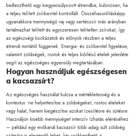
beilleszthető egy kiegyensúlyozott étrendbe, különösen, ha
a teljes telített zsírbevitel kontrollált. Összehasonlításképp:
ugyanakkora mennyiségű vaj vagy sertészsír más arányban
tartalmazhat telített és egyszeresen telítetlen zsírokat, így
az egészségi kockázatok és előnyök részben a teljes
étrendi mintától függenek. Energia- és zsírbevitel figyelése,
valamint zöldségek, rostok és teljes kiőrlésű ételek jelenléte
segít az egészséges egyensúly megtartásában.
Hogyan használjuk egészségesen
a kacsazsírt?
Az egészséges használat kulcsa a mértékletesség és a
kontextus: ne helyettesítse a zöldségeket, rostos ételeket
vagy halat, hanem kiegészítse azokat ízesítésre és sütésre.
Használjon kisebb mennyiséget intenzív ízhatás eléréséhez
— például egy evőkanál kacsazsír több adag sült zöldség
számára is elegendő lehet. Így csökkenthető a