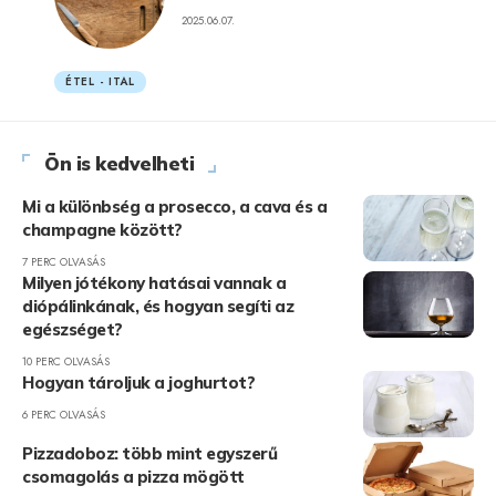
2025.06.07.
ÉTEL - ITAL
Ön is kedvelheti
Mi a különbség a prosecco, a cava és a
champagne között?
7 PERC OLVASÁS
Milyen jótékony hatásai vannak a
diópálinkának, és hogyan segíti az
egészséget?
10 PERC OLVASÁS
Hogyan tároljuk a joghurtot?
6 PERC OLVASÁS
Pizzadoboz: több mint egyszerű
csomagolás a pizza mögött