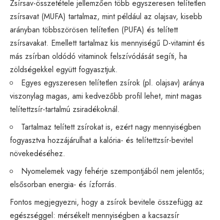
Zsírsav-összetétele jellemzően több egyszeresen telítetlen
zsírsavat (MUFA) tartalmaz, mint például az olajsav, kisebb
arányban többszörösen telítetlen (PUFA) és telített
zsírsavakat. Emellett tartalmaz kis mennyiségű D-vitamint és
más zsírban oldódó vitaminok felszívódását segíti, ha
zöldségekkel együtt fogyasztjuk.
Egyes egyszeresen telítetlen zsírok (pl. olajsav) aránya
viszonylag magas, ami kedvezőbb profil lehet, mint magas
telítettzsír-tartalmú zsiradékoknál.
Tartalmaz telített zsírokat is, ezért nagy mennyiségben
fogyasztva hozzájárulhat a kalória- és telítettzsír-bevitel
növekedéséhez.
Nyomelemek vagy fehérje szempontjából nem jelentős;
elsősorban energia- és ízforrás.
Fontos megjegyezni, hogy a zsírok bevitele összefügg az
egészséggel: mérsékelt mennyiségben a kacsazsír