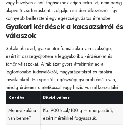
vagy hüvelyes-alapú fogásokhoz adjon extra ízt, nem pedig
alapvető zsírforrásként szolgáljon minden étkezésnél. Így
könnyebb beilleszteni egy egészségtudatos étrendbe.
Gyakori kérdések a kacsazsírról és
válaszok
Sokaknak rövid, gyakorlati információkra van szüksége,
ezért itt összegyűjtöttem a leggyakoribb kérdéseket és
tömör válaszokat. A táblázat gyors áttekintést ad a
legfontosabb tudnivalókról, magyarázatokról és tárolási
javaslatokról. Ha speciális egészségügyi problémája van,
mindig érdemes dietetikussal vagy háziorvossal konzultálni.
Kérdés
Rövid válasz
Mennyi kalória
Kb. 900 kcal/100 g — energia­sűrű,
van benne?
ezért mértékkel fogyasszuk.