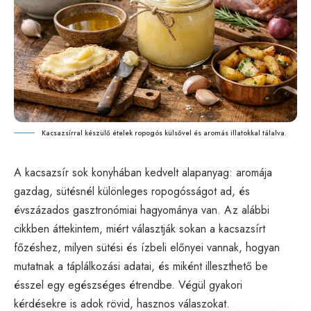
Kacsazsírral készülő ételek ropogós külsővel és aromás illatokkal tálalva.
A kacsazsír sok konyhában kedvelt alapanyag: aromája
gazdag, sütésnél különleges ropogósságot ad, és
évszázados gasztronómiai hagyománya van. Az alábbi
cikkben áttekintem, miért választják sokan a kacsazsírt
főzéshez, milyen sütési és ízbeli előnyei vannak, hogyan
mutatnak a táplálkozási adatai, és miként illeszthető be
ésszel egy egészséges étrendbe. Végül gyakori
kérdésekre is adok rövid, hasznos válaszokat.