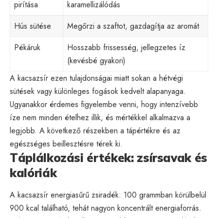
pirítása
karamellizálódás
Hús sütése
Megőrzi a szaftot, gazdagítja az aromát
Pékáruk
Hosszabb frissesség, jellegzetes íz
(kevésbé gyakori)
A kacsazsír ezen tulajdonságai miatt sokan a hétvégi
sütések vagy különleges fogások kedvelt alapanyaga.
Ugyanakkor érdemes figyelembe venni, hogy intenzívebb
íze nem minden ételhez illik, és mértékkel alkalmazva a
legjobb. A következő részekben a tápértékre és az
egészséges beillesztésre térek ki.
Táplálkozási értékek: zsírsavak és
kalóriák
A kacsazsír energiasűrű zsiradék: 100 grammban körülbelül
900 kcal található, tehát nagyon koncentrált energiaforrás.