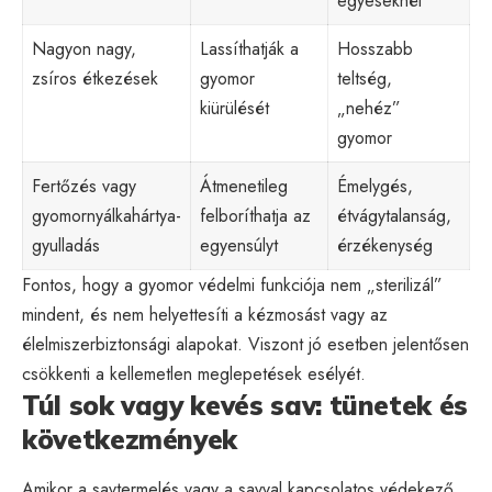
egyeseknél
Nagyon nagy,
Lassíthatják a
Hosszabb
zsíros étkezések
gyomor
teltség,
kiürülését
„nehéz”
gyomor
Fertőzés vagy
Átmenetileg
Émelygés,
gyomornyálkahártya-
felboríthatja az
étvágytalanság,
gyulladás
egyensúlyt
érzékenység
Fontos, hogy a gyomor védelmi funkciója nem „sterilizál”
mindent, és nem helyettesíti a kézmosást vagy az
élelmiszerbiztonsági alapokat. Viszont jó esetben jelentősen
csökkenti a kellemetlen meglepetések esélyét.
Túl sok vagy kevés sav: tünetek és
következmények
Amikor a savtermelés vagy a savval kapcsolatos védekező