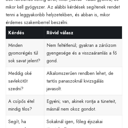
mikor kell gyógyszer. Az alábbi kérdések segítenek rendet
tenni a leggyakoribb helyzetekben, és abban is, mikor
érdemes szakemberrel beszélni.
Kérdés
Rövid válasz
Minden
Nem feltétlenül; gyakran a záróizom
gyomorégés túl
gyengesége és a visszaáramlás a fő
sok savat jelent?
gond.
Meddig oké
Alkalomszerűen rendben lehet, de
savlekötőt
tartós panaszoknál kivizsgálás
szedni?
javasolt.
A csípős étel
Egyéni; van, akinek rontja a tüneteit,
mindig tilos?
másnál nem okoz gondot.
Segít, ha
Sokaknál igen, főleg éjszakai