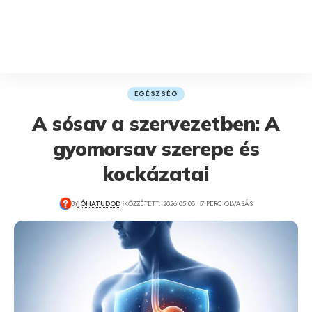
EGÉSZSÉG
A sósav a szervezetben: A
gyomorsav szerepe és
kockázatai
BY
JÓHATUDOD
KÖZZÉTETT: 2026.05.08.
7 PERC OLVASÁS