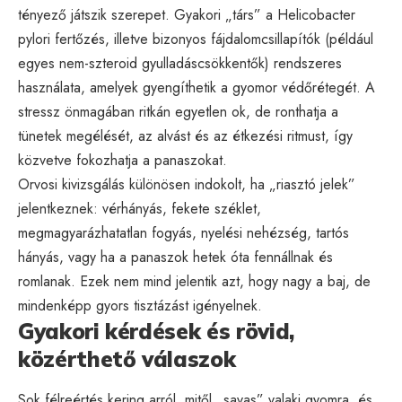
tényező játszik szerepet. Gyakori „társ” a Helicobacter
pylori fertőzés, illetve bizonyos fájdalomcsillapítók (például
egyes nem-szteroid gyulladáscsökkentők) rendszeres
használata, amelyek gyengíthetik a gyomor védőrétegét. A
stressz önmagában ritkán egyetlen ok, de ronthatja a
tünetek megélését, az alvást és az étkezési ritmust, így
közvetve fokozhatja a panaszokat.
Orvosi kivizsgálás különösen indokolt, ha „riasztó jelek”
jelentkeznek: vérhányás, fekete széklet,
megmagyarázhatatlan fogyás, nyelési nehézség, tartós
hányás, vagy ha a panaszok hetek óta fennállnak és
romlanak. Ezek nem mind jelentik azt, hogy nagy a baj, de
mindenképp gyors tisztázást igényelnek.
Gyakori kérdések és rövid,
közérthető válaszok
Sok félreértés kering arról, mitől „savas” valaki gyomra, és