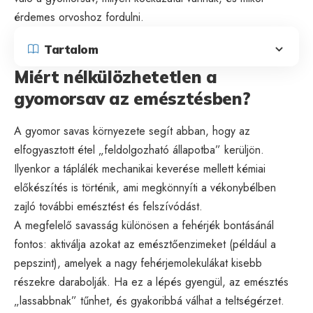
érdemes orvoshoz fordulni.
Tartalom
Miért nélkülözhetetlen a
gyomorsav az emésztésben?
A gyomor savas környezete segít abban, hogy az
elfogyasztott étel „feldolgozható állapotba” kerüljön.
Ilyenkor a táplálék mechanikai keverése mellett kémiai
előkészítés is történik, ami megkönnyíti a vékonybélben
zajló további emésztést és felszívódást.
A megfelelő savasság különösen a fehérjék bontásánál
fontos: aktiválja azokat az emésztőenzimeket (például a
pepszint), amelyek a nagy fehérjemolekulákat kisebb
részekre darabolják. Ha ez a lépés gyengül, az emésztés
„lassabbnak” tűnhet, és gyakoribbá válhat a teltségérzet.