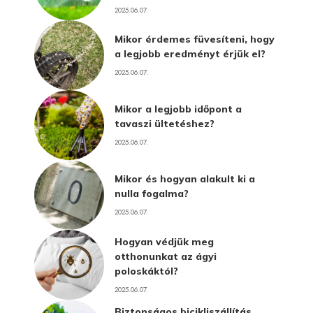
2025.06.07.
Mikor érdemes füvesíteni, hogy
a legjobb eredményt érjük el?
2025.06.07.
Mikor a legjobb időpont a
tavaszi ültetéshez?
2025.06.07.
Mikor és hogyan alakult ki a
nulla fogalma?
2025.06.07.
Hogyan védjük meg
otthonunkat az ágyi
poloskáktól?
2025.06.07.
Biztonságos bicikliszállítás