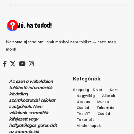
Naponta új tartalom, amit máshol nem találsz – nézd meg
most!
Kategóriák
Az ezen a weboldalon
található információk
Szépség – Divat
Kert
kizárólag
Nagyvilág
Állatok
szórakoztatási célokat
Utazás
Munka
szolgálnak. Nem
Család
Takarítás
vállalunk semmiféle
Tech/IT
Család
kifejezett vagy
Takarítás
hallgatólagos garanciát
Mindennapok
az információk