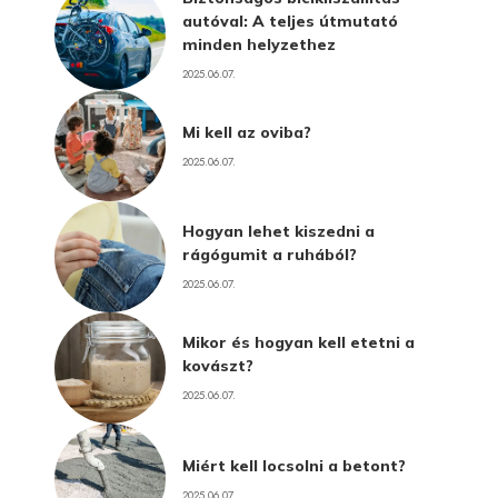
autóval: A teljes útmutató
minden helyzethez
2025.06.07.
Mi kell az oviba?
2025.06.07.
Hogyan lehet kiszedni a
rágógumit a ruhából?
2025.06.07.
Mikor és hogyan kell etetni a
kovászt?
2025.06.07.
Miért kell locsolni a betont?
2025.06.07.