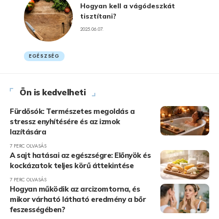
Hogyan kell a vágódeszkát
tisztítani?
2025.06.07.
EGÉSZSÉG
Ön is kedvelheti
Fürdősók: Természetes megoldás a
stressz enyhítésére és az izmok
lazítására
7 PERC OLVASÁS
A sajt hatásai az egészségre: Előnyök és
kockázatok teljes körű áttekintése
7 PERC OLVASÁS
Hogyan működik az arcizomtorna, és
mikor várható látható eredmény a bőr
feszességében?