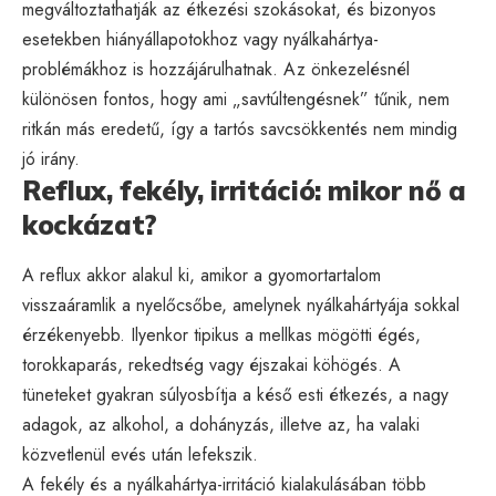
megváltoztathatják az étkezési szokásokat, és bizonyos
esetekben hiányállapotokhoz vagy nyálkahártya-
problémákhoz is hozzájárulhatnak. Az önkezelésnél
különösen fontos, hogy ami „savtúltengésnek” tűnik, nem
ritkán más eredetű, így a tartós savcsökkentés nem mindig
jó irány.
Reflux, fekély, irritáció: mikor nő a
kockázat?
A reflux akkor alakul ki, amikor a gyomortartalom
visszaáramlik a nyelőcsőbe, amelynek nyálkahártyája sokkal
érzékenyebb. Ilyenkor tipikus a mellkas mögötti égés,
torokkaparás, rekedtség vagy éjszakai köhögés. A
tüneteket gyakran súlyosbítja a késő esti étkezés, a nagy
adagok, az alkohol, a dohányzás, illetve az, ha valaki
közvetlenül evés után lefekszik.
A fekély és a nyálkahártya-irritáció kialakulásában több