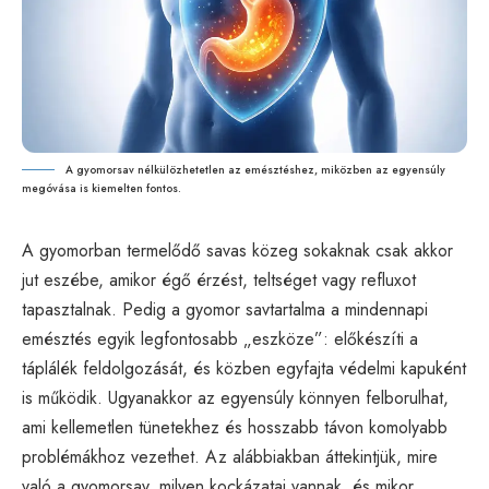
A gyomorsav nélkülözhetetlen az emésztéshez, miközben az egyensúly
megóvása is kiemelten fontos.
A gyomorban termelődő savas közeg sokaknak csak akkor
jut eszébe, amikor égő érzést, teltséget vagy refluxot
tapasztalnak. Pedig a gyomor savtartalma a mindennapi
emésztés egyik legfontosabb „eszköze”: előkészíti a
táplálék feldolgozását, és közben egyfajta védelmi kapuként
is működik. Ugyanakkor az egyensúly könnyen felborulhat,
ami kellemetlen tünetekhez és hosszabb távon komolyabb
problémákhoz vezethet. Az alábbiakban áttekintjük, mire
való a gyomorsav, milyen kockázatai vannak, és mikor