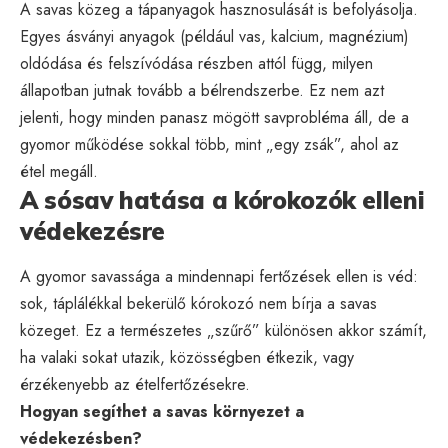
A savas közeg a tápanyagok hasznosulását is befolyásolja.
Egyes ásványi anyagok (például vas, kalcium, magnézium)
oldódása és felszívódása részben attól függ, milyen
állapotban jutnak tovább a bélrendszerbe. Ez nem azt
jelenti, hogy minden panasz mögött savprobléma áll, de a
gyomor működése sokkal több, mint „egy zsák”, ahol az
étel megáll.
A sósav hatása a kórokozók elleni
védekezésre
A gyomor savassága a mindennapi fertőzések ellen is véd:
sok, táplálékkal bekerülő kórokozó nem bírja a savas
közeget. Ez a természetes „szűrő” különösen akkor számít,
ha valaki sokat utazik, közösségben étkezik, vagy
érzékenyebb az ételfertőzésekre.
Hogyan segíthet a savas környezet a
védekezésben?