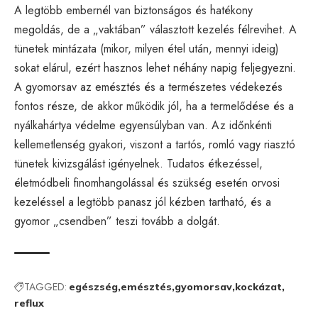
A legtöbb embernél van biztonságos és hatékony
megoldás, de a „vaktában” választott kezelés félrevihet. A
tünetek mintázata (mikor, milyen étel után, mennyi ideig)
sokat elárul, ezért hasznos lehet néhány napig feljegyezni.
A gyomorsav az emésztés és a természetes védekezés
fontos része, de akkor működik jól, ha a termelődése és a
nyálkahártya védelme egyensúlyban van. Az időnkénti
kellemetlenség gyakori, viszont a tartós, romló vagy riasztó
tünetek kivizsgálást igényelnek. Tudatos étkezéssel,
életmódbeli finomhangolással és szükség esetén orvosi
kezeléssel a legtöbb panasz jól kézben tartható, és a
gyomor „csendben” teszi tovább a dolgát.
TAGGED:
egészség
emésztés
gyomorsav
kockázat
reflux