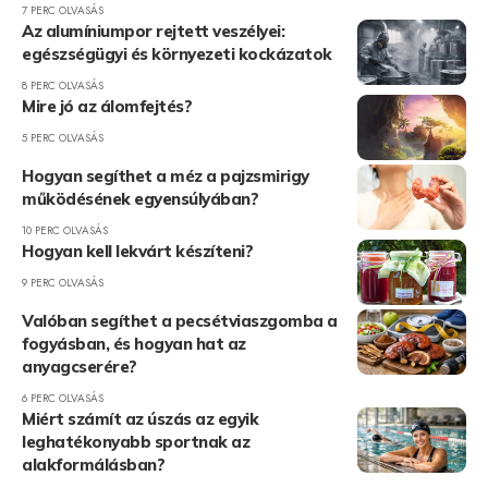
7 PERC OLVASÁS
Az alumíniumpor rejtett veszélyei:
egészségügyi és környezeti kockázatok
8 PERC OLVASÁS
Mire jó az álomfejtés?
5 PERC OLVASÁS
Hogyan segíthet a méz a pajzsmirigy
működésének egyensúlyában?
10 PERC OLVASÁS
Hogyan kell lekvárt készíteni?
9 PERC OLVASÁS
Valóban segíthet a pecsétviaszgomba a
fogyásban, és hogyan hat az
anyagcserére?
6 PERC OLVASÁS
Miért számít az úszás az egyik
leghatékonyabb sportnak az
alakformálásban?