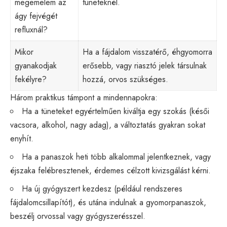
megemelem az
tüneteknél.
ágy fejvégét
refluxnál?
Mikor
Ha a fájdalom visszatérő, éhgyomorra
gyanakodjak
erősebb, vagy riasztó jelek társulnak
fekélyre?
hozzá, orvos szükséges.
Három praktikus támpont a mindennapokra:
Ha a tüneteket egyértelműen kiváltja egy szokás (késői
vacsora, alkohol, nagy adag), a változtatás gyakran sokat
enyhít.
Ha a panaszok heti több alkalommal jelentkeznek, vagy
éjszaka felébresztenek, érdemes célzott kivizsgálást kérni.
Ha új gyógyszert kezdesz (például rendszeres
fájdalomcsillapítót), és utána indulnak a gyomorpanaszok,
beszélj orvossal vagy gyógyszerésszel.