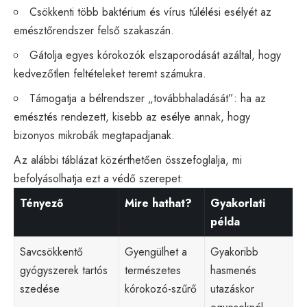
Csökkenti több baktérium és vírus túlélési esélyét az
emésztőrendszer felső szakaszán.
Gátolja egyes kórokozók elszaporodását azáltal, hogy
kedvezőtlen feltételeket teremt számukra.
Támogatja a bélrendszer „továbbhaladását”: ha az
emésztés rendezett, kisebb az esélye annak, hogy
bizonyos mikrobák megtapadjanak.
Az alábbi táblázat közérthetően összefoglalja, mi
befolyásolhatja ezt a védő szerepet:
Tényező
Mire hathat?
Gyakorlati
példa
Savcsökkentő
Gyengülhet a
Gyakoribb
gyógyszerek tartós
természetes
hasmenés
szedése
kórokozó-szűrő
utazáskor