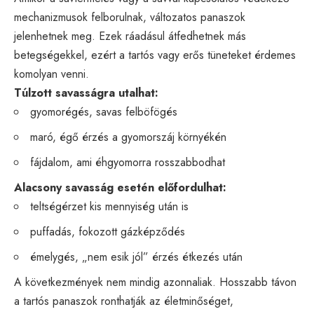
mechanizmusok felborulnak, változatos panaszok
jelenhetnek meg. Ezek ráadásul átfedhetnek más
betegségekkel, ezért a tartós vagy erős tüneteket érdemes
komolyan venni.
Túlzott savasságra utalhat:
gyomorégés, savas felböfögés
maró, égő érzés a gyomorszáj környékén
fájdalom, ami éhgyomorra rosszabbodhat
Alacsony savasság esetén előfordulhat:
teltségérzet kis mennyiség után is
puffadás, fokozott gázképződés
émelygés, „nem esik jól” érzés étkezés után
A következmények nem mindig azonnaliak. Hosszabb távon
a tartós panaszok ronthatják az életminőséget,