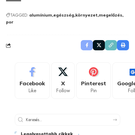
TAGGED:
alumínium
egészség
környezet
megelőzés
por
Facebook
X
Pinterest
Googl
Like
Follow
Pin
Fol
Legolvasottabb cikkek