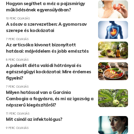
Hogyan segíthet a méz a pajzsmirigy
működésének egyensúlyában?
10 PERC OLVASÁS
A sósav a szervezetben: A gyomorsav
szerepe és kockázatai
7 PERC OLVASÁS
Az articsóka kivonat bizonyított
hatásai: májvédelem és jobb emésztés
8 PERC OLVASÁS
A paleolit diéta valódi hátrányai és
egészségügyi kockázatai: Mire érdemes
figyelni?
7 PERC OLVASÁS
Milyen hatással van a Garcinia
Cambogia a fogyásra, és mi az igazság a
népszerű kiegészítőről?
11 PERC OLVASÁS
Mit csinál az infektológus?
9 PERC OLVASÁS