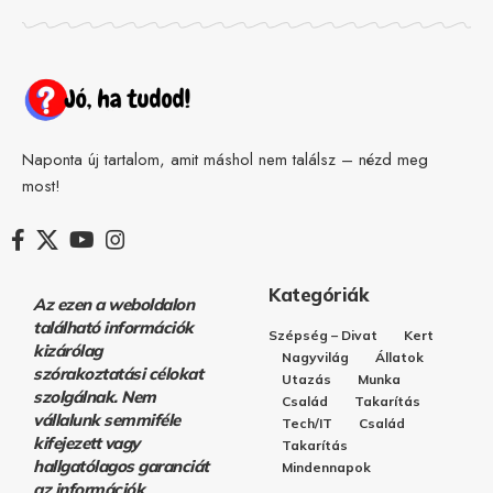
Naponta új tartalom, amit máshol nem találsz – nézd meg
most!
Kategóriák
Az ezen a weboldalon
található információk
Szépség – Divat
Kert
kizárólag
Nagyvilág
Állatok
szórakoztatási célokat
Utazás
Munka
szolgálnak. Nem
Család
Takarítás
vállalunk semmiféle
Tech/IT
Család
kifejezett vagy
Takarítás
hallgatólagos garanciát
Mindennapok
az információk