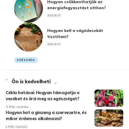
Hogyan csökkenthetjük az
energiafogyasztást otthon?
2025.06.07.
Hogyan kell a vágódeszkát
tisztítani?
2025.06.07.
EGÉSZSÉG
Ön is kedvelheti
Cékla hatásai: Hogyan támogatja a
veséket és őrzi meg az egészséget?
11 PERC OLVASÁS
Hogyan hat a ginzeng a szervezetre, és
mikor érdemes alkalmazni?
6 PERC OLVASÁS