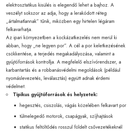
elektrosztatikus kisülés is elegendő lehet a bajhoz. A
veszélyt sokszor az adja, hogy a lerakódott réteg
„ártalmatlannak” tűnik, miközben egy hirtelen légáram
felkavarhatja.
Az ipari környezetben a kockázatkezelés nem merül ki
abban, hogy „ne legyen por”. A cél a por keletkezésének
csökkentése, a terjedés megakadályozása, valamint a
gyújtóforrások kontrollja. A megfelelő elszívórendszer, a
karbantartás és a robbanásvédelmi megoldások (például
nyomáslevezetés, leválasztás) együtt adnak érdemi
védelmet.
Tipikus gyújtóforrások és helyzetek:
hegesztés, csiszolás, vágás közelében felkavart por
túlmelegedő motorok, csapágyak, szíjhajtások
statikus feltöltődés rosszul földelt csővezetékeknél