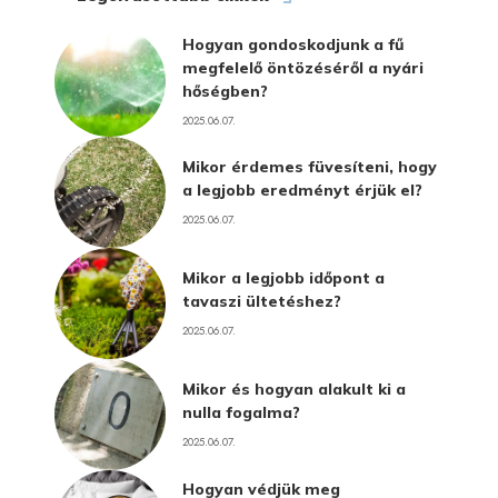
Hogyan gondoskodjunk a fű
megfelelő öntözéséről a nyári
hőségben?
2025.06.07.
Mikor érdemes füvesíteni, hogy
a legjobb eredményt érjük el?
2025.06.07.
Mikor a legjobb időpont a
tavaszi ültetéshez?
2025.06.07.
Mikor és hogyan alakult ki a
nulla fogalma?
2025.06.07.
Hogyan védjük meg