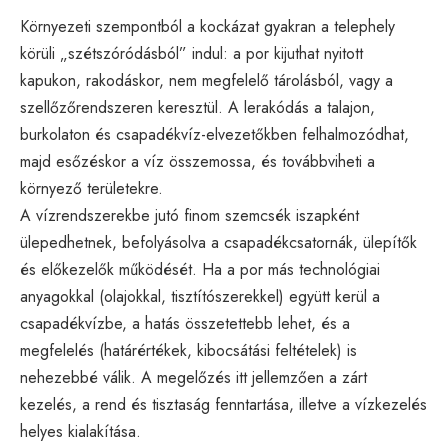
Környezeti szempontból a kockázat gyakran a telephely
körüli „szétszóródásból” indul: a por kijuthat nyitott
kapukon, rakodáskor, nem megfelelő tárolásból, vagy a
szellőzőrendszeren keresztül. A lerakódás a talajon,
burkolaton és csapadékvíz-elvezetőkben felhalmozódhat,
majd esőzéskor a víz összemossa, és továbbviheti a
környező területekre.
A vízrendszerekbe jutó finom szemcsék iszapként
ülepedhetnek, befolyásolva a csapadékcsatornák, ülepítők
és előkezelők működését. Ha a por más technológiai
anyagokkal (olajokkal, tisztítószerekkel) együtt kerül a
csapadékvízbe, a hatás összetettebb lehet, és a
megfelelés (határértékek, kibocsátási feltételek) is
nehezebbé válik. A megelőzés itt jellemzően a zárt
kezelés, a rend és tisztaság fenntartása, illetve a vízkezelés
helyes kialakítása.