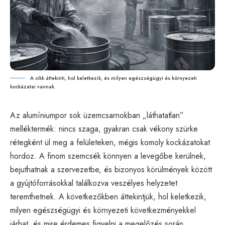
A cikk áttekinti, hol keletkezik, és milyen egészségügyi és környezeti
kockázatai vannak.
Az alumíniumpor sok üzemcsarnokban „láthatatlan”
melléktermék: nincs szaga, gyakran csak vékony szürke
rétegként ül meg a felületeken, mégis komoly kockázatokat
hordoz. A finom szemcsék könnyen a levegőbe kerülnek,
bejuthatnak a szervezetbe, és bizonyos körülmények között
a gyújtóforrásokkal találkozva veszélyes helyzetet
teremthetnek. A következőkben áttekintjük, hol keletkezik,
milyen egészségügyi és környezeti következményekkel
járhat, és mire érdemes figyelni a megelőzés során.