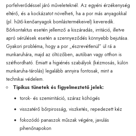
porfelverődéssel járó műveleteknél. Az egyéni érzékenység
eltérő, és a kockázatot növelheti, ha a por más anyagokkal
(pl. hűtő-kenőanyagok bomlástermékeivel) keveredik.
Bőrkontaktus esetén jellemző a kiszáradás, irritáció, illetve
apró sérülések esetén a szennyeződés könnyebb bejutása.
Gyakori probléma, hogy a por „észrevétlenül” ül rá a
munkaruhára, majd az öltözőben, autóban vagy otthon is
széthordható. Emiatt a higiénés szabályok (kézmosás, külön
munkaruha-tárolás) legalább annyira fontosak, mint a
technikai védelem.
Tipikus tünetek és figyelmeztető jelek:
torok- és szemirritáció, száraz köhögés
visszatérő bőrpirosság, viszketés, repedezett kéz
fokozódó panaszok műszak végére, javulás
pihenőnapokon