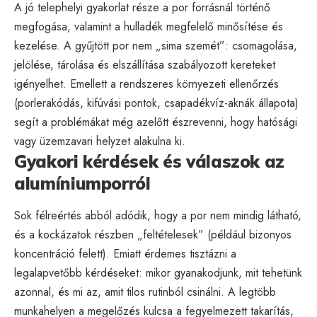
A jó telephelyi gyakorlat része a por forrásnál történő
megfogása, valamint a hulladék megfelelő minősítése és
kezelése. A gyűjtött por nem „sima szemét”: csomagolása,
jelölése, tárolása és elszállítása szabályozott kereteket
igényelhet. Emellett a rendszeres környezeti ellenőrzés
(porlerakódás, kifúvási pontok, csapadékvíz-aknák állapota)
segít a problémákat még azelőtt észrevenni, hogy hatósági
vagy üzemzavari helyzet alakulna ki.
Gyakori kérdések és válaszok az
alumíniumporról
Sok félreértés abból adódik, hogy a por nem mindig látható,
és a kockázatok részben „feltételesek” (például bizonyos
koncentráció felett). Emiatt érdemes tisztázni a
legalapvetőbb kérdéseket: mikor gyanakodjunk, mit tehetünk
azonnal, és mi az, amit tilos rutinból csinálni. A legtöbb
munkahelyen a megelőzés kulcsa a fegyelmezett takarítás,