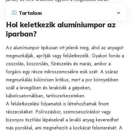
Tartalom
Hol keletkezik alumíniumpor az
iparban?
Az alumíniumpor tipikusan ott jelenik meg, ahol az anyagot
megmunkálják, aprítják vagy felületkezelik. Gyakori forrás a
csiszolás, köszörülés, fűrészelés és marás, amikor a
forgács egy része mikroszemcsékre esik szét. A száraz
megmunkálás különösen kritikus, mert a por könnyebben
száll a levegőben és lerakódik a gépeken,
kábelcsatornákban, tartószerkezeteken.
A felületkezelési folyamatok is létrehozhatnak finom
részecskéket. Polírozáskor, szemcseszóráskor vagy
bizonyos tisztítási lépéseknél a leváló anyag keveredhet
más porokkal, ami megnehezíti a kockázat felismerését. A