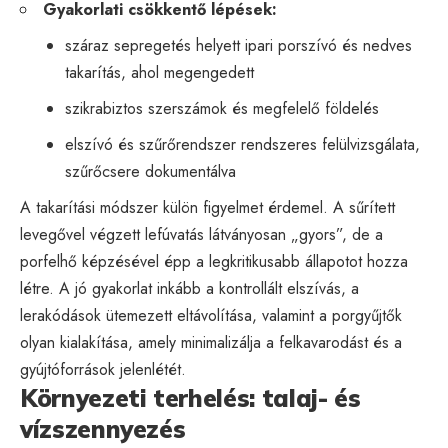
Gyakorlati csökkentő lépések:
száraz sepregetés helyett ipari porszívó és nedves
takarítás, ahol megengedett
szikrabiztos szerszámok és megfelelő földelés
elszívó és szűrőrendszer rendszeres felülvizsgálata,
szűrőcsere dokumentálva
A takarítási módszer külön figyelmet érdemel. A sűrített
levegővel végzett lefúvatás látványosan „gyors”, de a
porfelhő képzésével épp a legkritikusabb állapotot hozza
létre. A jó gyakorlat inkább a kontrollált elszívás, a
lerakódások ütemezett eltávolítása, valamint a porgyűjtők
olyan kialakítása, amely minimalizálja a felkavarodást és a
gyújtóforrások jelenlétét.
Környezeti terhelés: talaj- és
vízszennyezés