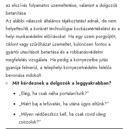
az elszívás folyamatos üzemeltetése, valamint a dolgozók
betanítása.
Az alábbi válaszok általános tájékoztatást adnak, de nem
helyettesítik a konkrét technológiai kockázatértékelést és a
helyi munkavédelmi előírásokat. Ha egy üzem porgyűjtőt,
ciklont vagy szűrőházat üzemeltet, különösen fontos a
gyártói utasítások betartása és a robbanásvédelmi
megfelelés vizsgálata. Ha pedig a környezetbe jutás
gyanúja felmerül, a telephelyi környezetvédelmi felelős
bevonása indokolt.
Mit kérdeznek a dolgozók a leggyakrabban?
„Elég, ha csak néha portalanítunk?”
„Miért baj a lefúvatás, ha utána úgyis eltűnik?”
„Milyen védőeszköz kell, ha csak rövid ideig
csiszolok?”