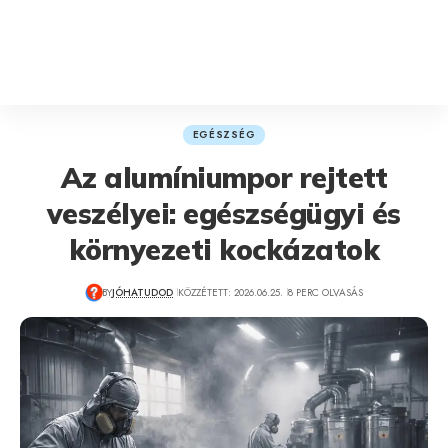
EGÉSZSÉG
Az alumíniumpor rejtett
veszélyei: egészségügyi és
környezeti kockázatok
BY
JÓHATUDOD
KÖZZÉTETT: 2026.06.25.
8 PERC OLVASÁS