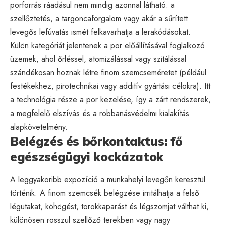
porforrás ráadásul nem mindig azonnal látható: a
szellőztetés, a targoncaforgalom vagy akár a sűrített
levegős lefúvatás ismét felkavarhatja a lerakódásokat.
Külön kategóriát jelentenek a por előállításával foglalkozó
üzemek, ahol őrléssel, atomizálással vagy szitálással
szándékosan hoznak létre finom szemcseméretet (például
festékekhez, pirotechnikai vagy additív gyártási célokra). Itt
a technológia része a por kezelése, így a zárt rendszerek,
a megfelelő elszívás és a robbanásvédelmi kialakítás
alapkövetelmény.
Belégzés és bőrkontaktus: fő
egészségügyi kockázatok
A leggyakoribb expozíció a munkahelyi levegőn keresztül
történik. A finom szemcsék belégzése irritálhatja a felső
légutakat, köhögést, torokkaparást és légszomjat válthat ki,
különösen rosszul szellőző terekben vagy nagy