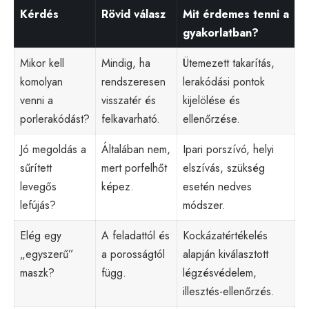
Kérdés
Rövid válasz
Mit érdemes tenni a
gyakorlatban?
Mikor kell
Mindig, ha
Ütemezett takarítás,
komolyan
rendszeresen
lerakódási pontok
venni a
visszatér és
kijelölése és
porlerakódást?
felkavarható.
ellenőrzése.
Jó megoldás a
Általában nem,
Ipari porszívó, helyi
sűrített
mert porfelhőt
elszívás, szükség
levegős
képez.
esetén nedves
lefújás?
módszer.
Elég egy
A feladattól és
Kockázatértékelés
„egyszerű”
a porosságtól
alapján kiválasztott
maszk?
függ.
légzésvédelem,
illesztés-ellenőrzés.