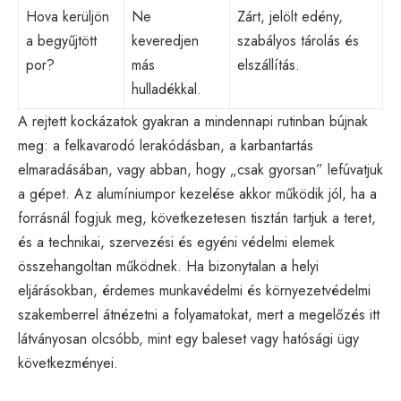
Hova kerüljön
Ne
Zárt, jelölt edény,
a begyűjtött
keveredjen
szabályos tárolás és
por?
más
elszállítás.
hulladékkal.
A rejtett kockázatok gyakran a mindennapi rutinban bújnak
meg: a felkavarodó lerakódásban, a karbantartás
elmaradásában, vagy abban, hogy „csak gyorsan” lefúvatjuk
a gépet. Az alumíniumpor kezelése akkor működik jól, ha a
forrásnál fogjuk meg, következetesen tisztán tartjuk a teret,
és a technikai, szervezési és egyéni védelmi elemek
összehangoltan működnek. Ha bizonytalan a helyi
eljárásokban, érdemes munkavédelmi és környezetvédelmi
szakemberrel átnézetni a folyamatokat, mert a megelőzés itt
látványosan olcsóbb, mint egy baleset vagy hatósági ügy
következményei.