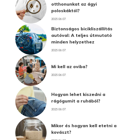
otthonunkat az ágyi
poloskáktól?
2025.06.07.
Biztonságos bicikliszállítás
autóval: A teljes útmutató
minden helyzethez
2025.06.07.
Mi kell az oviba?
2025.06.07.
Hogyan lehet kiszedni a
rágógumit a ruhából?
2025.06.07.
Mikor és hogyan kell etetni a
kovászt?