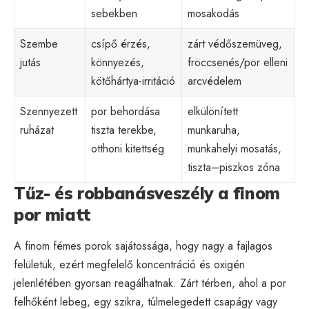
sebekben
mosakodás
Szembe
csípő érzés,
zárt védőszemüveg,
jutás
könnyezés,
fröccsenés/por elleni
kötőhártya-irritáció
arcvédelem
Szennyezett
por behordása
elkülönített
ruházat
tiszta terekbe,
munkaruha,
otthoni kitettség
munkahelyi mosatás,
tiszta–piszkos zóna
Tűz- és robbanásveszély a finom
por miatt
A finom fémes porok sajátossága, hogy nagy a fajlagos
felületük, ezért megfelelő koncentráció és oxigén
jelenlétében gyorsan reagálhatnak. Zárt térben, ahol a por
felhőként lebeg, egy szikra, túlmelegedett csapágy vagy