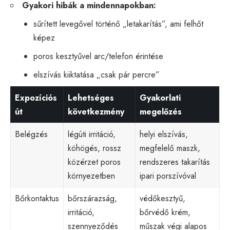
Gyakori hibák a mindennapokban:
sűrített levegővel történő „letakarítás”, ami felhőt
képez
poros kesztyűvel arc/telefon érintése
elszívás kiiktatása „csak pár percre”
Expozíciós
Lehetséges
Gyakorlati
út
következmény
megelőzés
Belégzés
légúti irritáció,
helyi elszívás,
köhögés, rossz
megfelelő maszk,
közérzet poros
rendszeres takarítás
környezetben
ipari porszívóval
Bőrkontaktus
bőrszárazság,
védőkesztyű,
irritáció,
bőrvédő krém,
szennyeződés
műszak végi alapos