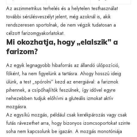
Az aszimmetrikus terhelés és a helytelen testhasználat
további sérülésveszélyt jelent, még azoknál is, akik
rendszeresen sportolnak, de nem végzik tudatosan a
célzott farizomgyakorlatokat.
Mi okozhatja, hogy „elalszik” a
farizom?
Az egyik legnagyobb hibaforrás az állandó ülőpozíció,
főként, ha nem figyelünk a tartásra. Ahogy hosszú ideig
ülünk, a test „spórolni” kezd az energiával: a farizmok
pihennek, a csípőhajlítók feszülnek, így idővel egyre
nehezebben tudjuk előhívni a gluteális izmokat aktív
mozgásra.
Az egysíkú mozgás, például csak kerékpározás vagy csak
futás rávezethet arra, hogy bizonyos izomcsoportokat szinte
soha nem kapcsolunk be igazán. A mozgás monotóniája