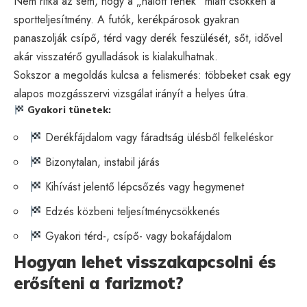
Nem ritka az sem, hogy a „halott fenék” miatt csökken a
sportteljesítmény. A futók, kerékpárosok gyakran
panaszolják csípő, térd vagy derék feszülését, sőt, idővel
akár visszatérő gyulladások is kialakulhatnak.
Sokszor a megoldás kulcsa a felismerés: többeket csak egy
alapos mozgásszervi vizsgálat irányít a helyes útra.
Gyakori tünetek:
Derékfájdalom vagy fáradtság ülésből felkeléskor
Bizonytalan, instabil járás
Kihívást jelentő lépcsőzés vagy hegymenet
Edzés közbeni teljesítménycsökkenés
Gyakori térd-, csípő- vagy bokafájdalom
Hogyan lehet visszakapcsolni és
erősíteni a farizmot?