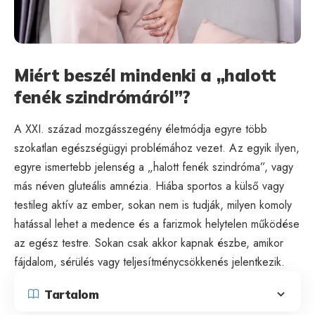
Miért beszél mindenki a „halott
fenék szindrómáról”?
A XXI. század mozgásszegény életmódja egyre több
szokatlan egészségügyi problémához vezet. Az egyik ilyen,
egyre ismertebb jelenség a „halott fenék szindróma”, vagy
más néven gluteális amnézia. Hiába sportos a külső vagy
testileg aktív az ember, sokan nem is tudják, milyen komoly
hatással lehet a medence és a farizmok helytelen működése
az egész testre. Sokan csak akkor kapnak észbe, amikor
fájdalom, sérülés vagy teljesítménycsökkenés jelentkezik.
Tartalom