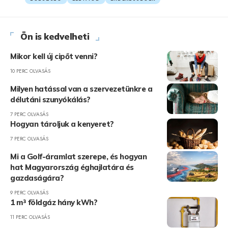
Ön is kedvelheti
Mikor kell új cipőt venni?
10 PERC OLVASÁS
Milyen hatással van a szervezetünkre a
délutáni szunyókálás?
7 PERC OLVASÁS
Hogyan tároljuk a kenyeret?
7 PERC OLVASÁS
Mi a Golf-áramlat szerepe, és hogyan
hat Magyarország éghajlatára és
gazdaságára?
9 PERC OLVASÁS
1 m³ földgáz hány kWh?
11 PERC OLVASÁS