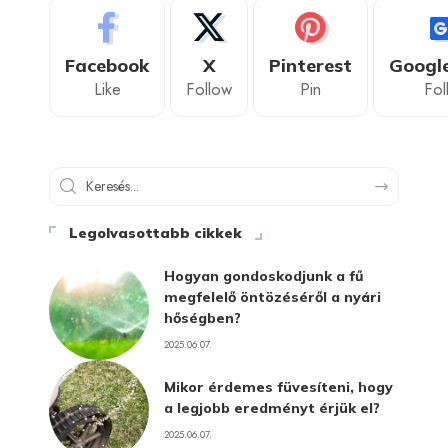
Facebook
X
Pinterest
Googl
Like
Follow
Pin
Fol
Legolvasottabb cikkek
Hogyan gondoskodjunk a fű
megfelelő öntözéséről a nyári
hőségben?
2025.06.07.
Mikor érdemes füvesíteni, hogy
a legjobb eredményt érjük el?
2025.06.07.