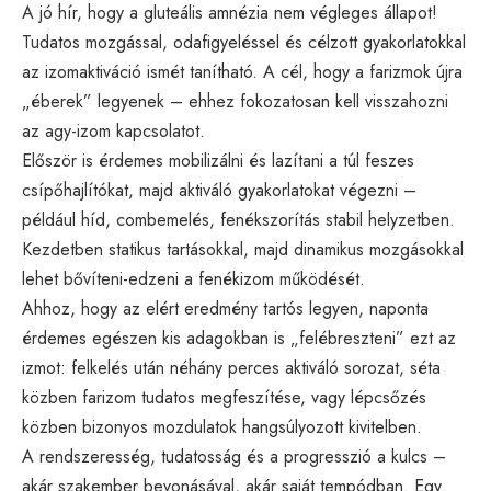
A jó hír, hogy a gluteális amnézia nem végleges állapot!
Tudatos mozgással, odafigyeléssel és célzott gyakorlatokkal
az izomaktiváció ismét tanítható. A cél, hogy a farizmok újra
„éberek” legyenek – ehhez fokozatosan kell visszahozni
az agy-izom kapcsolatot.
Először is érdemes mobilizálni és lazítani a túl feszes
csípőhajlítókat, majd aktiváló gyakorlatokat végezni –
például híd, combemelés, fenékszorítás stabil helyzetben.
Kezdetben statikus tartásokkal, majd dinamikus mozgásokkal
lehet bővíteni-edzeni a fenékizom működését.
Ahhoz, hogy az elért eredmény tartós legyen, naponta
érdemes egészen kis adagokban is „felébreszteni” ezt az
izmot: felkelés után néhány perces aktiváló sorozat, séta
közben farizom tudatos megfeszítése, vagy lépcsőzés
közben bizonyos mozdulatok hangsúlyozott kivitelben.
A rendszeresség, tudatosság és a progresszió a kulcs –
akár szakember bevonásával, akár saját tempódban. Egy