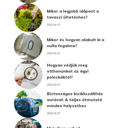
Mikor a legjobb időpont a
tavaszi ültetéshez?
2025.06.07.
Mikor és hogyan alakult ki a
nulla fogalma?
2025.06.07.
Hogyan védjük meg
otthonunkat az ágyi
poloskáktól?
2025.06.07.
Biztonságos bicikliszállítás
autóval: A teljes útmutató
minden helyzethez
2025.06.07.