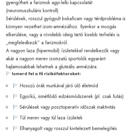
gyengítheti a farizmok agyi-lelki kapcsolatát
(neuromuszkuláris kontroll).
Sérülések, rosszul gyógyult bokaficam vagy térdprobléma is
könnyen vezethet izom-amnéziához. Ilyenkor a mozgás
elkerülése, vagy a rövidebb ideig tartó kisebb terhelés is
„megfeledkezik” a farizmokról.
A nagyon laza (hipermobil) ízületekkel rendelkezők vagy
akár a nagyon merev izomzatú sportolók egyaránt
hajlamosabbak lehetnek a gluteális amnéziára.
Ismerd fel a fő rizikófaktorokat:
Hosszú órák munkával járó ülő életmód
Egysíkú, ismétlődő edzésmódszerek (pl. csak futás)
Sérülések vagy posztoperatív időszak inaktivitás
Túl merev vagy túl laza ízületek
Elhanyagolt vagy rosszul kivitelezett bemelegítés