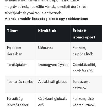
terhelésének hiánya miatt a csípő hajlító izmok
megrövidülnek, feszültté válnak, emellett derék- és
térdfájdalmak gyakran jelentkeznek.
A problémakör összefoglalása egy táblázatban:
Tünet
Kiváltó ok
Érintett
izomcsoport
Fájdalom
Ülőmunka
Farizom,
derékban
csípőhajlítók
Térdfájdalom
Izomegyensúlyhiba
Combközelítő,
combfeszítő
Testtartás romlás
Alulaktivált gluteus
Törzsizom,
hátizmok
Fáradtság
Csökkent gluteális
Farizom, alsó
lépcsőzéskor
erő
végtagi izmok