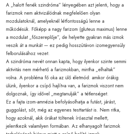
A „halott fenék szindróma” lényegében azt jelenti, hogy a
farizmok nem aktivizálódnak megfelelően olyan
mozdulatoknál, amelyeknél létfontosságú lenne a
működésük. Főképp a nagy farizom (gluteus maximus) lenne
a mozdulat „főszereplője”, de helyette gyakran más izmok
veszik át a munkát — ez pedig hosszútávon izomegyensúly
felborulásához vezet.
A szindróma nevét onnan kapta, hogy ilyenkor szinte semmi
aktivitás nem mérhető a farizmokban, mintha „elhaltak”
volna. A probléma fő oka az ülő életmód: amikor órákig
ülünk, ilyenkor a csípő hajlítva van, a farizmok viszont nem
dolgoznak, így idővel „megtanulják” a tétlenséget.
Ez a fajta izom-amnézia befolyásolhatja a futást, járást,
guggolást, sőt, még az egyenes testtartást is. Nem ritka,
hogy azoknál, akik órákat töltenek íróasztal mellett,
jelentkezik valamilyen formában. Az elhanyagolt farizmok