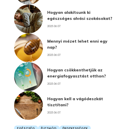
Hogyan alakítsunk ki
egészséges alvási szokásokat?
2025.06.07.
Mennyi mézet lehet enni egy
nap?
2025.06.07.
Hogyan csökkenthetjük az
energiafogyasztást otthon?
2025.06.07.
Hogyan kell a vágódeszkát
tisztítani?
2025.06.07.
EGÉSZSÉG
ÉLETMÓD
ÉRDEKESSÉGEK