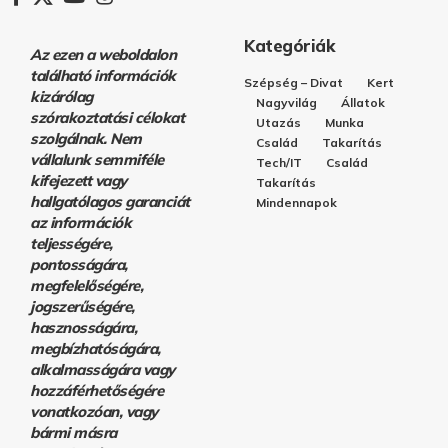
Kategóriák
Az ezen a weboldalon
található információk
Szépség – Divat
Kert
kizárólag
Nagyvilág
Állatok
szórakoztatási célokat
Utazás
Munka
szolgálnak. Nem
Család
Takarítás
vállalunk semmiféle
Tech/IT
Család
kifejezett vagy
Takarítás
hallgatólagos garanciát
Mindennapok
az információk
teljességére,
pontosságára,
megfelelőségére,
jogszerűségére,
hasznosságára,
megbízhatóságára,
alkalmasságára vagy
hozzáférhetőségére
vonatkozóan, vagy
bármi másra