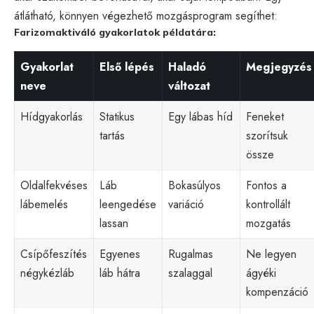
átlátható, könnyen végezhető mozgásprogram segíthet:
Farizomaktiváló gyakorlatok példatára:
Gyakorlat
Első lépés
Haladó
Megjegyzés
neve
változat
Hídgyakorlás
Statikus
Egy lábas híd
Feneket
tartás
szorítsuk
össze
Oldalfekvéses
Láb
Bokasúlyos
Fontos a
lábemelés
leengedése
variáció
kontrollált
lassan
mozgatás
Csípőfeszítés
Egyenes
Rugalmas
Ne legyen
négykézláb
láb hátra
szalaggal
ágyéki
kompenzáció