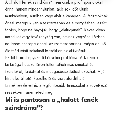
A „
halott fenék szindróma
” nem csak a profi sportolókat
érinti, hanem mindannyiunkat, akik sok időt ülünk
munkahelyen, autóban vagy akár a kanapén. A farizmoknak
óriási szerepük van a testtartásban és a mozgásban, ezért
fontos, hogy ne hagyjuk, hogy „elaludjanak”. Kevés olyan
mozdulat vagy tevékenység van, aminek végzése közben
ne lenne szerepe ennek az izomcsoportnak, mégis az ülő
életmód miatt sokaknál lecsökken az aktivitásuk.
Ez több mint egyszerű kényelmi probléma! A farizmok
lustasága hosszú távon túlterhelheti más izmokat és
ízületeket, fájdalmat és mozgásbeszűkülést okozhat. A jó
hír: elkerülhető, kezelhető és visszafordítható.
Ennek részleteit és a legfontosabb tanácsokat a következő
részekben ismerheted meg.
Mi is pontosan a „halott fenék
szindróma”?