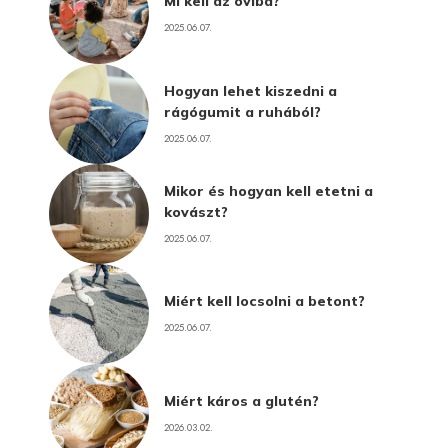
Mi kell az oviba?
2025.06.07.
Hogyan lehet kiszedni a
rágógumit a ruhából?
2025.06.07.
Mikor és hogyan kell etetni a
kovászt?
2025.06.07.
Miért kell locsolni a betont?
2025.06.07.
Miért káros a glutén?
2026.03.02.