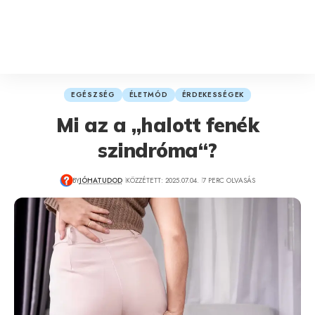
EGÉSZSÉG
ÉLETMÓD
ÉRDEKESSÉGEK
Mi az a „halott fenék
szindróma“?
BY
JÓHATUDOD
KÖZZÉTETT: 2025.07.04.
7 PERC OLVASÁS