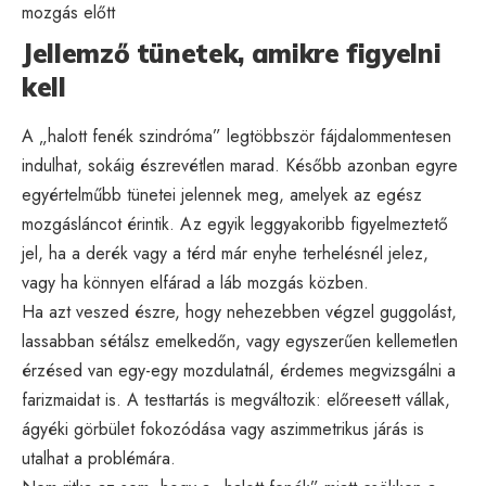
mozgás előtt
Jellemző tünetek, amikre figyelni
kell
A „halott fenék szindróma” legtöbbször fájdalommentesen
indulhat, sokáig észrevétlen marad. Később azonban egyre
egyértelműbb tünetei jelennek meg, amelyek az egész
mozgásláncot érintik. Az egyik leggyakoribb figyelmeztető
jel, ha a derék vagy a térd már enyhe terhelésnél jelez,
vagy ha könnyen elfárad a láb mozgás közben.
Ha azt veszed észre, hogy nehezebben végzel guggolást,
lassabban sétálsz emelkedőn, vagy egyszerűen kellemetlen
érzésed van egy-egy mozdulatnál, érdemes megvizsgálni a
farizmaidat is. A testtartás is megváltozik: előreesett vállak,
ágyéki görbület fokozódása vagy aszimmetrikus járás is
utalhat a problémára.