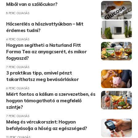
Miből van a szőlőcukor?
8 PERC OLVASÁS
Hőcserélés a hőszivattyúkban – Mit
érdemes tudni?
4 PERC OLVASÁS
Hogyan segítheti a Naturland Fitt
Forma Tea az anyagcserét, és mikor
fogyaszd?
7 PERC OLVASÁS
3 praktikus tipp, amivel pénzt
takaríthatsz meg bevásárláskor
6 PERC OLVASÁS
Miért fontos a kálium a szervezetben, és
hogyan támogatható a megfelelő
szintje?
7 PERC OLVASÁS
Meleg és vércukorszint: Hogyan
befolyásolja a hőség az egészséged?
11 PERC OLVASÁS