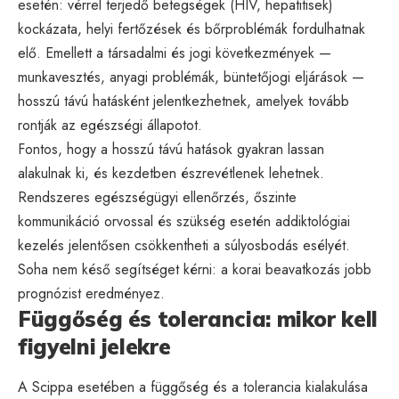
esetén: vérrel terjedő betegségek (HIV, hepatitisek)
kockázata, helyi fertőzések és bőrproblémák fordulhatnak
elő. Emellett a társadalmi és jogi következmények —
munkavesztés, anyagi problémák, büntetőjogi eljárások —
hosszú távú hatásként jelentkezhetnek, amelyek tovább
rontják az egészségi állapotot.
Fontos, hogy a hosszú távú hatások gyakran lassan
alakulnak ki, és kezdetben észrevétlenek lehetnek.
Rendszeres egészségügyi ellenőrzés, őszinte
kommunikáció orvossal és szükség esetén addiktológiai
kezelés jelentősen csökkentheti a súlyosbodás esélyét.
Soha nem késő segítséget kérni: a korai beavatkozás jobb
prognózist eredményez.
Függőség és tolerancia: mikor kell
figyelni jelekre
A Scippa esetében a függőség és a tolerancia kialakulása