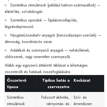
Szintetikus stimulánsok (például katinon-származékok) —
élénkítés, szívdobogás.
Szintetikus opioidok — fájdalomcsillapítás,
légzésdepresszió.
Nyugtató/szediatív anyagok (benzodiazepin-szerűek) —
álmosság, koordinációs zavar.
Adalékok és szennyező anyagok — nehézfémek,
oldószerek, vagy ismeretlen szennyezők.
Alább egy egyszerű áttekintő táblázat a lehetséges
összetevők és hatásaik összefoglalására:
Összetevő
Tipikus hatás a
Kockázat
típusa
szervezetre
Szintetikus
Fokozott aktivitás,
Szív- és
stimulánsok
vérnyomás- és
érrendszeri