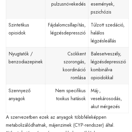
pulzusnövekedés
események,
pszichózis
Szintetikus
Fájdalomcsillapítás,
Túlzott szedáció,
opioidok
légzésdepresszió
halálos
légzésleállás
Nyugtatók /
Csökkent
Balesetveszély,
benzodiazepinek
szorongás,
légzésdepresszió
koordináció
kombinálva
romlása
opioidokkal
Szennyező
Nem specifikus
Máj-,
anyagok
toxikus hatások
vesekárosodás,
akut mérgezés
A szervezetben ezek az anyagok többféleképpen
metabolizálódhatnak, májenzimek (CYP-rendszer) által.