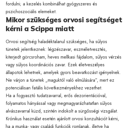
fordulni; a kezelés kombinálhat gyógyszeres és
pszichoszociális elemeket.
Mikor szükséges orvosi segítséget
kérni a Scippa miatt
Orvosi segítség haladéktalanul szükséges, ha súlyos
tünetek jelentkeznek: légzészavar, eszméletvesztés,
kiterjedt görcsroham, heves mellkasi fájdalom, súlyos vérzés
vagy súlyos koordinációs zavar. Ezek életveszélyes
állapotok lehetnek, amelyek gyors beavatkozást igényelnek.
Ne várjon a tünetek „maguktól való elmúlására”, mert ez
potenciálisan fatális következményekhez vezethet.
Ha a fogyasztó tudatzavarral, erős dezorientációval,
folyamatos hányással vagy megmagyarázhatatlan súlyos
alvászavarral küzd, szintén indokolt a sürgősségi vizsgálat.
Krónikus használat esetén ajánlott orvosi konzultációt kérni,
ha a munka- vagy családi funkciók romlanak, illetve ha