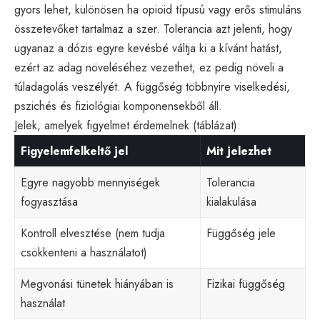
gyors lehet, különösen ha opioid típusú vagy erős stimuláns
összetevőket tartalmaz a szer. Tolerancia azt jelenti, hogy
ugyanaz a dózis egyre kevésbé váltja ki a kívánt hatást,
ezért az adag növeléséhez vezethet; ez pedig növeli a
túladagolás veszélyét. A függőség többnyire viselkedési,
pszichés és fiziológiai komponensekből áll.
Jelek, amelyek figyelmet érdemelnek (táblázat):
Figyelemfelkeltő jel
Mit jelezhet
Egyre nagyobb mennyiségek
Tolerancia
fogyasztása
kialakulása
Kontroll elvesztése (nem tudja
Függőség jele
csökkenteni a használatot)
Megvonási tünetek hiányában is
Fizikai függőség
használat