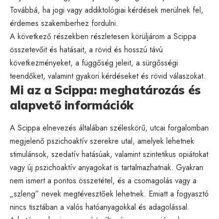
Továbbá, ha jogi vagy addiktológiai kérdések merülnek fel,
érdemes szakemberhez fordulni.
A következő részekben részletesen körüljárom a Scippa
összetevőit és hatásait, a rövid és hosszú távú
következményeket, a függőség jeleit, a sürgősségi
teendőket, valamint gyakori kérdéseket és rövid válaszokat.
Mi az a Scippa: meghatározás és
alapvető információk
A Scippa elnevezés általában széleskörű, utcai forgalomban
megjelenő pszichoaktív szerekre utal, amelyek lehetnek
stimulánsok, szedatív hatásúak, valamint szintetikus opiátokat
vagy új pszichoaktív anyagokat is tartalmazhatnak. Gyakran
nem ismert a pontos összetétel, és a csomagolás vagy a
„szleng” nevek megtévesztőek lehetnek. Emiatt a fogyasztó
nincs tisztában a valós hatóanyagokkal és adagolással.