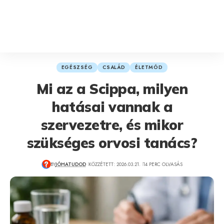
EGÉSZSÉG
CSALÁD
ÉLETMÓD
Mi az a Scippa, milyen
hatásai vannak a
szervezetre, és mikor
szükséges orvosi tanács?
BY
JÓHATUDOD
KÖZZÉTETT: 2026.03.21.
14 PERC OLVASÁS