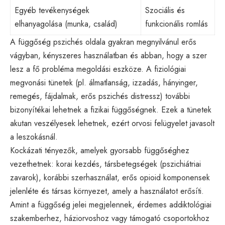
Egyéb tevékenységek
Szociális és
elhanyagolása (munka, család)
funkcionális romlás
A függőség pszichés oldala gyakran megnyilvánul erős
vágyban, kényszeres használatban és abban, hogy a szer
lesz a fő probléma megoldási eszköze. A fiziológiai
megvonási tünetek (pl. álmatlanság, izzadás, hányinger,
remegés, fájdalmak, erős pszichés distressz) további
bizonyítékai lehetnek a fizikai függőségnek. Ezek a tünetek
akutan veszélyesek lehetnek, ezért orvosi felügyelet javasolt
a leszokásnál.
Kockázati tényezők, amelyek gyorsabb függőséghez
vezethetnek: korai kezdés, társbetegségek (pszichiátriai
zavarok), korábbi szerhasználat, erős opioid komponensek
jelenléte és társas környezet, amely a használatot erősíti.
Amint a függőség jelei megjelennek, érdemes addiktológiai
szakemberhez, háziorvoshoz vagy támogató csoportokhoz