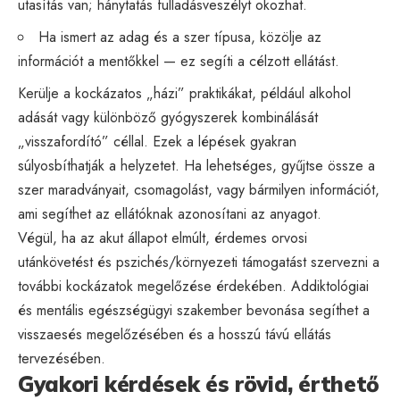
utasítás van; hánytatás fulladásveszélyt okozhat.
Ha ismert az adag és a szer típusa, közölje az
információt a mentőkkel — ez segíti a célzott ellátást.
Kerülje a kockázatos „házi” praktikákat, például alkohol
adását vagy különböző gyógyszerek kombinálását
„visszafordító” céllal. Ezek a lépések gyakran
súlyosbíthatják a helyzetet. Ha lehetséges, gyűjtse össze a
szer maradványait, csomagolást, vagy bármilyen információt,
ami segíthet az ellátóknak azonosítani az anyagot.
Végül, ha az akut állapot elmúlt, érdemes orvosi
utánkövetést és pszichés/környezeti támogatást szervezni a
további kockázatok megelőzése érdekében. Addiktológiai
és mentális egészségügyi szakember bevonása segíthet a
visszaesés megelőzésében és a hosszú távú ellátás
tervezésében.
Gyakori kérdések és rövid, érthető