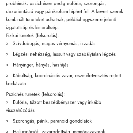
problémák; pszichésen pedig eufória, szorongás,
dezorientáció vagy pánikroham léphet fel. A kevert szerek
kombinált tüneteket adhatnak, például egyszerre jelenő
izgatottság és kimerültség.
Fizikai tünetek (felsorolás):
Szívdobogás, magas vérnyomás, izzadás
Légzési nehézség, lassult vagy szabálytalan légzés
Hányinger, hányás, hasfájás
Kábultság, koordinációs zavar, eszméletvesztés rejtett
kockázata
Pszichés tünetek (felsorolás):
Eufória, túlzott beszédkényszer vagy inkább
visszahúzódás
Szorongás, pánik, paranoid gondolatok
Hallucinációk, zavarodottság, memóriazavarok