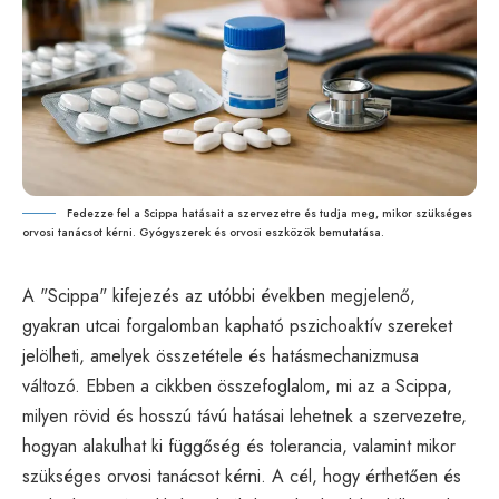
Fedezze fel a Scippa hatásait a szervezetre és tudja meg, mikor szükséges
orvosi tanácsot kérni. Gyógyszerek és orvosi eszközök bemutatása.
A "Scippa" kifejezés az utóbbi években megjelenő,
gyakran utcai forgalomban kapható pszichoaktív szereket
jelölheti, amelyek összetétele és hatásmechanizmusa
változó. Ebben a cikkben összefoglalom, mi az a Scippa,
milyen rövid és hosszú távú hatásai lehetnek a szervezetre,
hogyan alakulhat ki függőség és tolerancia, valamint mikor
szükséges orvosi tanácsot kérni. A cél, hogy érthetően és