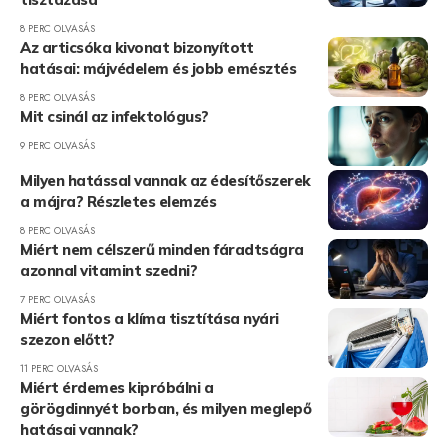
8 PERC OLVASÁS
Az articsóka kivonat bizonyított
hatásai: májvédelem és jobb emésztés
8 PERC OLVASÁS
Mit csinál az infektológus?
9 PERC OLVASÁS
Milyen hatással vannak az édesítőszerek
a májra? Részletes elemzés
8 PERC OLVASÁS
Miért nem célszerű minden fáradtságra
azonnal vitamint szedni?
7 PERC OLVASÁS
Miért fontos a klíma tisztítása nyári
szezon előtt?
11 PERC OLVASÁS
Miért érdemes kipróbálni a
görögdinnyét borban, és milyen meglepő
hatásai vannak?