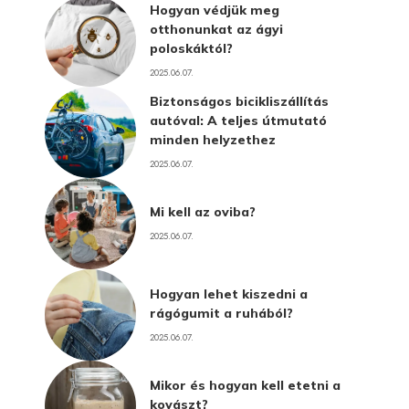
Hogyan védjük meg
otthonunkat az ágyi
poloskáktól?
2025.06.07.
Biztonságos bicikliszállítás
autóval: A teljes útmutató
minden helyzethez
2025.06.07.
Mi kell az oviba?
2025.06.07.
Hogyan lehet kiszedni a
rágógumit a ruhából?
2025.06.07.
Mikor és hogyan kell etetni a
kovászt?