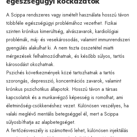
egészségügyi kockázatok
A Scippa rendszeres vagy ismételt használata hosszú távon
többféle egészségügyi problémához vezethet. Fizikai
szinten krónikus kimerültség, alvászavarok, kardiológiai
problémák, máj- és vesekárosodás, valamint immunrendszeri
gyengülés alakulhat ki. A nem tiszta összetétel miatti
mérgezések felhalmozódhatnak, és később súlyos, tartós
károsodást okozhatnak.
Pszichés következmények közé tartozhatnak a tartós
szorongás, depresszió, koncentrációs zavarok, valamint
krónikus pszichotikus állapotok. Hosszú távon a társas
kapcsolatok és a munkavégző képesség is romolhat, ami
életminőség-csökkenéshez vezet. Különösen veszélyes, ha
valaki meglévő mentális betegséggel él, mert a Scippa
súlyosbíthatja az alapbetegséget.
A fertőzésveszély is számottevő lehet, különösen injektálás