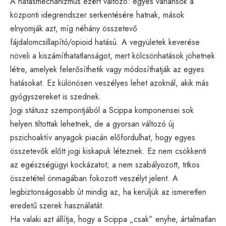
A hatásmechanizmus ezért változó: egyes variánsok a
központi idegrendszer serkentésére hatnak, mások
elnyomják azt, míg néhány összetevő
fájdalomcsillapító/opioid hatású. A vegyületek keverése
növeli a kiszámíthatatlanságot, mert kölcsönhatások jöhetnek
létre, amelyek felerősíthetik vagy módosíthatják az egyes
hatásokat. Ez különösen veszélyes lehet azoknál, akik más
gyógyszereket is szednek.
Jogi státusz szempontjából a Scippa komponensei sok
helyen tiltottak lehetnek, de a gyorsan változó új
pszichoaktív anyagok piacán előfordulhat, hogy egyes
összetevők előtt jogi kiskapuk léteznek. Ez nem csökkenti
az egészségügyi kockázatot; a nem szabályozott, titkos
összetétel önmagában fokozott veszélyt jelent. A
legbiztonságosabb út mindig az, ha kerüljük az ismeretlen
eredetű szerek használatát.
Ha valaki azt állítja, hogy a Scippa „csak” enyhe, ártalmatlan