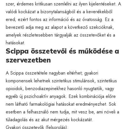
szer, érdemes kritikusan szemlélni az ilyen kijelentéseket. A
valódi kockázat a bizonytalanságból és a keverékekből
ered; ezért fontos az információ és az óvatosság. Ez a
bevezető adja meg az alapot a következő szekcióknak,
amelyek részletesebben tárgyalják az összetevőket és a
hatásokat.
Scippa összetevői és működése a
szervezetben
A Scippa összetétele nagyban eltérhet; gyakori
komponensek lehetnek szintetikus stimulánsok, szintetikus
opioidok, benzodiazepinekhez hasonló nyugtatók, vagy
egyéb új pszichoaktív anyagok. Ezek kombinációja előre
nem látható farmakológiai hatásokat eredményezhet. Sok
esetben a felhasználó nem tudja, mit vesz be, ami növeli a
túladagolás és az akut mérgezés kockázatát.
Gyakori összetevők (felsorolás):