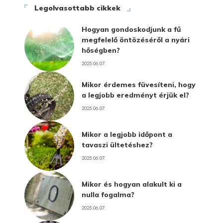
Legolvasottabb cikkek
Hogyan gondoskodjunk a fű
megfelelő öntözéséről a nyári
hőségben?
2025.06.07.
Mikor érdemes füvesíteni, hogy
a legjobb eredményt érjük el?
2025.06.07.
Mikor a legjobb időpont a
tavaszi ültetéshez?
2025.06.07.
Mikor és hogyan alakult ki a
nulla fogalma?
2025.06.07.