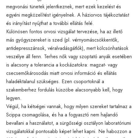
megvonási tünetek jelentkeznek, mert ezek kezelést és
egyéni megközelítést igényelnek. A háziorvos tájékoztatást
és irányítást nyújthat a további ellátás felé.
Különösen fontos orvosi vizsgálat tervezése, ha az illető
más gyógyszereket is szed (pl. vérnyomáscsökkentők,
antidepresszánsok, véralvadásgátlók), mert kölcsönhatások
veszélye áll fenn. Terhes nők vagy szoptató anyák esetében
is alacsony a tolerancia a kockázatokra: magzat- vagy
csecsemőkárosodás miatt orvosi információ és ellátás
haladéktalanul szükséges. Ezen csoportoknál a
szakemberhez fordulás küszöbe alacsonyabb kell, hogy
legyen.
Végül, ha kétségei vannak, hogy milyen szereket tartalmaz a
Scippa csomagolása, és ha a fogyasztó nem hajlandó
bevallani a használatot, a sürgősségi osztályon laboratóriumi
vizsgálatokkal pontosabb képet lehet kapni. Ne habozzon a