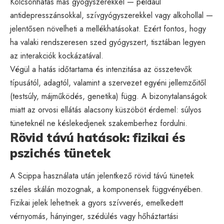
Kölcsönhatás más gyógyszerekkel — például
antidepresszánsokkal, szívgyógyszerekkel vagy alkohollal —
jelentősen növelheti a mellékhatásokat. Ezért fontos, hogy
ha valaki rendszeresen szed gyógyszert, tisztában legyen
az interakciók kockázatával.
Végül a hatás időtartama és intenzitása az összetevők
típusától, adagtól, valamint a szervezet egyéni jellemzőitől
(testsúly, májműködés, genetika) függ. A bizonytalanságok
miatt az orvosi ellátás alacsony küszöböt érdemel: súlyos
tüneteknél ne késlekedjenek szakemberhez fordulni.
Rövid távú hatások: fizikai és
pszichés tünetek
A Scippa használata után jelentkező rövid távú tünetek
széles skálán mozognak, a komponensek függvényében.
Fizikai jelek lehetnek a gyors szívverés, emelkedett
vérnyomás, hányinger, szédülés vagy hőháztartási