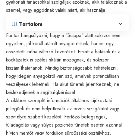
gyakorlati tanácsokkal szolgáljak azoknak, akik találkoznak a
szerrel, vagy aggódnak valaki miatt, aki használja.
Tartalom
Fontos hangsúlyozni, hogy a "Scippa" alatt sokszor nem
egyetlen, jól körülhatárolt anyagot értünk, hanem egy
összetett, néha változó keveréket. Emiatt a hatások és a
kockázatok is széles skálán mozognak, és sokszor
kiszámíthatatlanok. Mindig biztonságosabb feltételezni,
hogy idegen anyagokról van szó, amelyek potenciálisan
veszélyesek lehetnek. Ha akut tünetek jelentkeznek, ne
késlekedjenek a segítségkéréssel.
A cikkben szereplő információk általános tájékoztató
jellegűek és nem helyettesítik az orvosi vizsgálatot vagy
személyre szabott kezelést. Fertőző betegségek,
túladagolás vagy súlyos pszichés tünetek esetén azonnal
hívjon mentőt vagy forduljon sürgősségi osztályhoz.