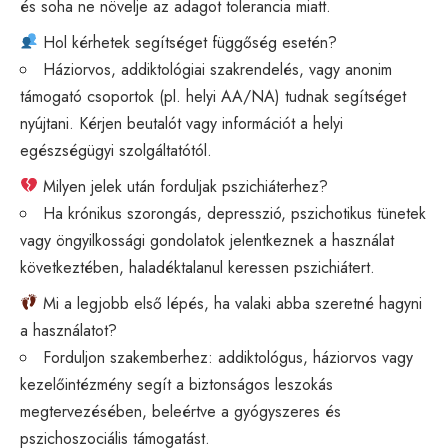
és soha ne növelje az adagot tolerancia miatt.
Hol kérhetek segítséget függőség esetén?
Háziorvos, addiktológiai szakrendelés, vagy anonim
támogató csoportok (pl. helyi AA/NA) tudnak segítséget
nyújtani. Kérjen beutalót vagy információt a helyi
egészségügyi szolgáltatótól.
Milyen jelek után forduljak pszichiáterhez?
Ha krónikus szorongás, depresszió, pszichotikus tünetek
vagy öngyilkossági gondolatok jelentkeznek a használat
következtében, haladéktalanul keressen pszichiátert.
Mi a legjobb első lépés, ha valaki abba szeretné hagyni
a használatot?
Forduljon szakemberhez: addiktológus, háziorvos vagy
kezelőintézmény segít a biztonságos leszokás
megtervezésében, beleértve a gyógyszeres és
pszichoszociális támogatást.