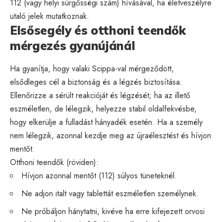
112 (vagy helyi sürgősségi szám) hívásával, ha életveszélyre
utaló jelek mutatkoznak.
Elsősegély és otthoni teendők
mérgezés gyanújánál
Ha gyanítja, hogy valaki Scippa-val mérgeződött,
elsődleges cél a biztonság és a légzés biztosítása.
Ellenőrizze a sérült reakcióját és légzését; ha az illető
eszméletlen, de lélegzik, helyezze stabil oldalfekvésbe,
hogy elkerülje a fulladást hányadék esetén. Ha a személy
nem lélegzik, azonnal kezdje meg az újraélesztést és hívjon
mentőt.
Otthoni teendők (röviden):
Hívjon azonnal mentőt (112) súlyos tüneteknél.
Ne adjon italt vagy tablettát eszméletlen személynek.
Ne próbáljon hánytatni, kivéve ha erre kifejezett orvosi