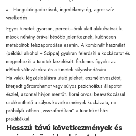
Hangulatingadozások, ingerlékenység, agresszív
viselkedés
Egyes tünetek gyorsan, percek–órák alatt alakulhatnak ki;
mások néhány órával később jelentkeznek, különösen
metabolitok felszaporodása esetén. A kombinált használat
(például alkohol + Scippa) gyakran felerősíti a kockázatot és
megnehezíti a tünetek kezelését. Érdemes figyelni az
időbeli változásokra és a tünetek súlyosbodására.
Ha valaki légzésleállásra utaló jeleket, eszméletvesztést,
kiterjedt görcsrohamot vagy súlyos pszichotikus állapotot
észlel, azonnal hívjon mentőt. Korai orvosi beavatkozással
csökkenthető a súlyos következmények kockázata; ne
próbálják otthon „visszafordítani” a tüneteket házi
praktikákkal.
Hosszú távú következmények és