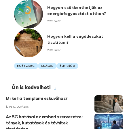
Hogyan csökkenthetjük az
energiafogyasztást otthon?
2025.06.07.
Hogyan kell a vágódeszkát
tisztítani?
2025.06.07.
EGÉSZSÉG
CSALÁD
ÉLETMÓD
Ön is kedvelheti
Mi kell a templomi esküvőhöz?
10 PERC OLVASÁS
Az 5G hatásai az emberi szervezetre:
tények, kutatások és tévhitek
tisztázása