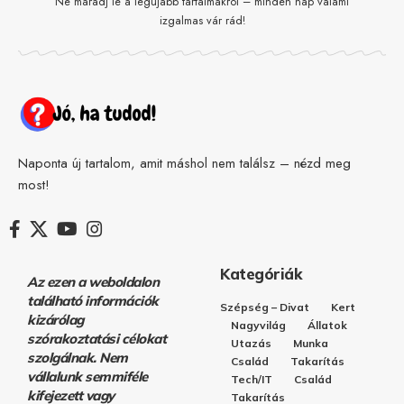
Ne maradj le a legújabb tartalmakról – minden nap valami
izgalmas vár rád!
Naponta új tartalom, amit máshol nem találsz – nézd meg
most!
Kategóriák
Az ezen a weboldalon
található információk
Szépség – Divat
Kert
kizárólag
Nagyvilág
Állatok
szórakoztatási célokat
Utazás
Munka
szolgálnak. Nem
Család
Takarítás
vállalunk semmiféle
Tech/IT
Család
kifejezett vagy
Takarítás