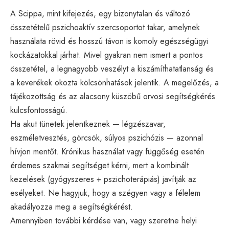
A Scippa, mint kifejezés, egy bizonytalan és változó
összetételű pszichoaktív szercsoportot takar, amelynek
használata rövid és hosszú távon is komoly egészségügyi
kockázatokkal járhat. Mivel gyakran nem ismert a pontos
összetétel, a legnagyobb veszélyt a kiszámíthatatlanság és
a keverékek okozta kölcsönhatások jelentik. A megelőzés, a
tájékozottság és az alacsony küszöbű orvosi segítségkérés
kulcsfontosságú.
Ha akut tünetek jelentkeznek — légzészavar,
eszméletvesztés, görcsök, súlyos pszichózis — azonnal
hívjon mentőt. Krónikus használat vagy függőség esetén
érdemes szakmai segítséget kérni, mert a kombinált
kezelések (gyógyszeres + pszichoterápiás) javítják az
esélyeket. Ne hagyjuk, hogy a szégyen vagy a félelem
akadályozza meg a segítségkérést.
Amennyiben további kérdése van, vagy szeretne helyi