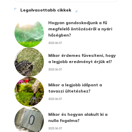
Legolvasottabb cikkek
Hogyan gondoskodjunk a fű
megfelelő öntözéséről a nyári
hőségben?
2025.06.07.
Mikor érdemes füvesíteni, hogy
a legjobb eredményt érjük el?
2025.06.07.
Mikor a legjobb időpont a
tavaszi ültetéshez?
2025.06.07.
Mikor és hogyan alakult ki a
nulla fogalma?
2025.06.07.