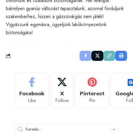
otthonunk és családunk biztonságának. Ne feledjük:
bármilyen gyanús változást tapasztalunk, azonnal forduljunk
szakemberhez, hiszen a gázszivárgás nem játék!
Vigyázzunk egymásra, ügyeljünk lakókörnyezetünk
biztonságára!
Facebook
X
Pinterest
Googl
Like
Follow
Pin
Fol