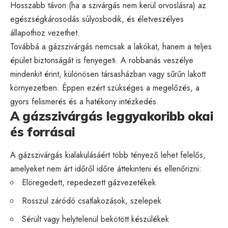
Hosszabb távon (ha a szivárgás nem kerül orvoslásra) az
egészségkárosodás súlyosbodik, és életveszélyes
állapothoz vezethet.
Továbbá a gázszivárgás nemcsak a lakókat, hanem a teljes
épület biztonságát is fenyegeti. A robbanás veszélye
mindenkit érint, különösen társasházban vagy sűrűn lakott
környezetben. Éppen ezért szükséges a megelőzés, a
gyors felismerés és a hatékony intézkedés.
A gázszivárgás leggyakoribb okai
és forrásai
A gázszivárgás kialakulásáért több tényező lehet felelős,
amelyeket nem árt időről időre áttekinteni és ellenőrizni:
Elöregedett, repedezett gázvezetékek
Rosszul záródó csatlakozások, szelepek
Sérült vagy helytelenül bekötött készülékek