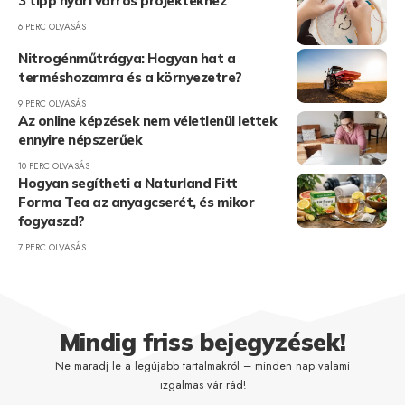
3 tipp nyári varrós projektekhez
6 PERC OLVASÁS
Nitrogénműtrágya: Hogyan hat a
terméshozamra és a környezetre?
9 PERC OLVASÁS
Az online képzések nem véletlenül lettek
ennyire népszerűek
10 PERC OLVASÁS
Hogyan segítheti a Naturland Fitt
Forma Tea az anyagcserét, és mikor
fogyaszd?
7 PERC OLVASÁS
Mindig friss bejegyzések!
Ne maradj le a legújabb tartalmakról – minden nap valami
izgalmas vár rád!