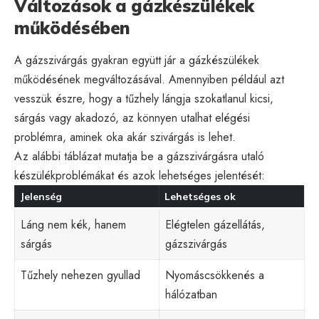
Változások a gázkészülékek
működésében
A gázszivárgás gyakran együtt jár a gázkészülékek
működésének megváltozásával. Amennyiben például azt
vesszük észre, hogy a tűzhely lángja szokatlanul kicsi,
sárgás vagy akadozó, az könnyen utalhat elégési
problémra, aminek oka akár szivárgás is lehet.
Az alábbi táblázat mutatja be a gázszivárgásra utaló
készülékproblémákat és azok lehetséges jelentését:
Jelenség
Lehetséges ok
Láng nem kék, hanem
Elégtelen gázellátás,
sárgás
gázszivárgás
Tűzhely nehezen gyullad
Nyomáscsökkenés a
hálózatban