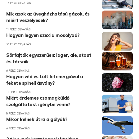
17 PERC OLVASÁS
Mik azok az üvegházhatású gázok, és
miért veszélyesek?
11 PERC OLVASÁS
Hogyan legyen szexi a mosolyod?
10 PERC OLVASÁS
Sörfajták egyszerűen: lager, ale, stout
és társaik
6 PERC OLVASÁS
Hogyan véd és tölt fel energiával a
fekete spinell ásvány?
11 PERC OLVASÁS
Miért érdemes csomagküldő
szolgáltatást igénybe venni?
8 PERC OLVASÁS
Mikor kelnek útra a gólyák?
6 PERC OLVASÁS