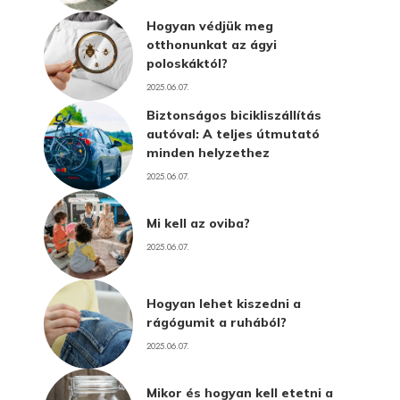
Hogyan védjük meg
otthonunkat az ágyi
poloskáktól?
2025.06.07.
Biztonságos bicikliszállítás
autóval: A teljes útmutató
minden helyzethez
2025.06.07.
Mi kell az oviba?
2025.06.07.
Hogyan lehet kiszedni a
rágógumit a ruhából?
2025.06.07.
Mikor és hogyan kell etetni a