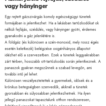
vagy hányinger
Egy rejtett gázszivárgás komoly egészségügyi tünetek
formájában is jelentkezhet. Ha a lakásban tartózkodókat ok
nélküli fejfájás, szédülés, vagy hányinger gyötri, érdemes
gyanakodni a gáz jelenlétére is.
A földgáz (és különösen a szén-monoxid, mely rossz égés
esetén keletkezik) belégzése oxigénhiányos állapotot
idézhet elő a szervezetben. Ezek a tünetek leggyakrabban
zárt térben, hosszabb ott-tartózkodás során jelentkeznek. A
panaszok gyakran megszűnnek a szabad levegőn, ami
további intő jel lehet.
Különösen veszélyeztetettek a gyermekek, idősek és a
krónikus betegségben szenvedők, akiknél a tünetek
gyorsabban és súlyosabban jelentkezhetnek. Ha ilyen
jellegű panaszokat tapasztalunk otthon rendszeresen,