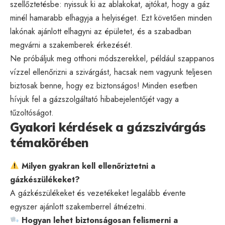
szellőztetésbe: nyissuk ki az ablakokat, ajtókat, hogy a gáz
minél hamarabb elhagyja a helyiséget. Ezt követően minden
lakónak ajánlott elhagyni az épületet, és a szabadban
megvárni a szakemberek érkezését.
Ne próbáljuk meg otthoni módszerekkel, például szappanos
vízzel ellenőrizni a szivárgást, hacsak nem vagyunk teljesen
biztosak benne, hogy ez biztonságos! Minden esetben
hívjuk fel a gázszolgáltató hibabejelentőjét vagy a
tűzoltóságot.
Gyakori kérdések a gázszivárgás
témakörében
Milyen gyakran kell ellenőriztetni a
gázkészülékeket?
A gázkészülékeket és vezetékeket legalább évente
egyszer ajánlott szakemberrel átnézetni.
Hogyan lehet biztonságosan felismerni a