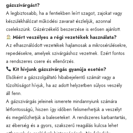
gázszivárgást?
A legbiztosabb, ha a fentiekben leírt szagot, zajokat vagy
készülékhálózat működési zavarait észleljük, azonnal
cselekszünk. Gázérzékelő beszerzése is erősen ajánlott.
Miért veszélyes a régi vezetékek használata?
Az elhasználódott vezetékek hajlamosak a mikrosérülésekre,
repedésekre, amelyek szivárgáshoz vezetnek. Ezért fontos
a rendszeres csere és ellenőrzés.
Kit hívjunk gázszivárgás gyanúja esetén?
Elsőként a gázszolgáltató hibabejelentő számát vagy a
tűzoltóságot hívjuk, ha az adott helyzetben súlyos veszély
áll fenn.
A gázszivárgás jeleinek ismerete mindannyiunk számára
létfontosságú, hiszen így időben felismerhetjük a veszélyt
és megelőzhetjük a baleseteket. A rendszeres karbantartás,
az éberség és a gyors, szakszerű reagálás kulcsa lehet