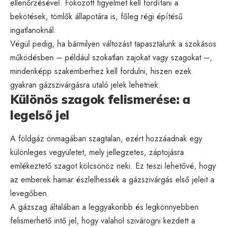
ellenőrzésével. Fokozott figyelmet kell fordítani a
bekötések, tömlők állapotára is, főleg régi építésű
ingatlanoknál.
Végül pedig, ha bármilyen változást tapasztalunk a szokásos
működésben – például szokatlan zajokat vagy szagokat –,
mindenképp szakemberhez kell fordulni, hiszen ezek
gyakran gázszivárgásra utaló jelek lehetnek.
Különös szagok felismerése: a
legelső jel
A földgáz önmagában szagtalan, ezért hozzáadnak egy
különleges vegyületet, mely jellegzetes, záptojásra
emlékeztető szagot kölcsönöz neki. Ez teszi lehetővé, hogy
az emberek hamar észlelhessék a gázszivárgás első jeleit a
levegőben.
A gázszag általában a leggyakoribb és legkönnyebben
felismerhető intő jel, hogy valahol szivárogni kezdett a