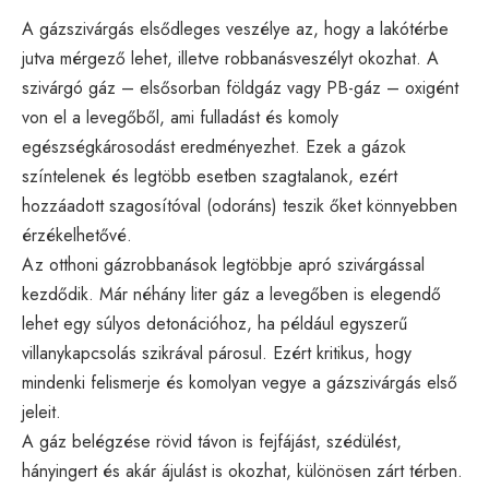
A gázszivárgás elsődleges veszélye az, hogy a lakótérbe
jutva mérgező lehet, illetve robbanásveszélyt okozhat. A
szivárgó gáz – elsősorban földgáz vagy PB-gáz – oxigént
von el a levegőből, ami fulladást és komoly
egészségkárosodást eredményezhet. Ezek a gázok
színtelenek és legtöbb esetben szagtalanok, ezért
hozzáadott szagosítóval (odoráns) teszik őket könnyebben
érzékelhetővé.
Az otthoni gázrobbanások legtöbbje apró szivárgással
kezdődik. Már néhány liter gáz a levegőben is elegendő
lehet egy súlyos detonációhoz, ha például egyszerű
villanykapcsolás szikrával párosul. Ezért kritikus, hogy
mindenki felismerje és komolyan vegye a gázszivárgás első
jeleit.
A gáz belégzése rövid távon is fejfájást, szédülést,
hányingert és akár ájulást is okozhat, különösen zárt térben.