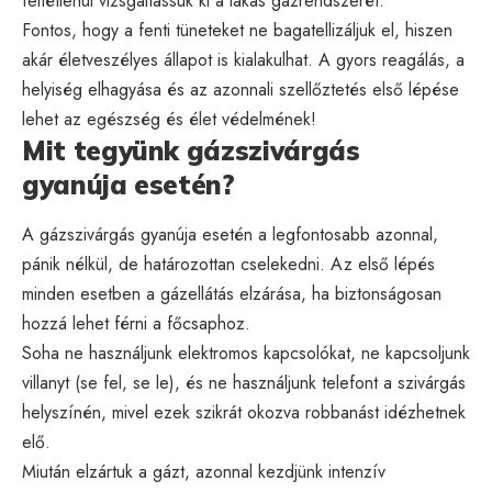
feltétlenül vizsgáltassuk ki a lakás gázrendszerét.
Fontos, hogy a fenti tüneteket ne bagatellizáljuk el, hiszen
akár életveszélyes állapot is kialakulhat. A gyors reagálás, a
helyiség elhagyása és az azonnali szellőztetés első lépése
lehet az egészség és élet védelmének!
Mit tegyünk gázszivárgás
gyanúja esetén?
A gázszivárgás gyanúja esetén a legfontosabb azonnal,
pánik nélkül, de határozottan cselekedni. Az első lépés
minden esetben a gázellátás elzárása, ha biztonságosan
hozzá lehet férni a főcsaphoz.
Soha ne használjunk elektromos kapcsolókat, ne kapcsoljunk
villanyt (se fel, se le), és ne használjunk telefont a szivárgás
helyszínén, mivel ezek szikrát okozva robbanást idézhetnek
elő.
Miután elzártuk a gázt, azonnal kezdjünk intenzív