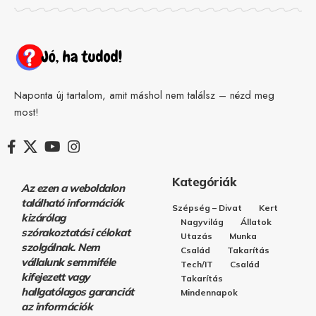
Naponta új tartalom, amit máshol nem találsz – nézd meg
most!
Kategóriák
Az ezen a weboldalon
található információk
Szépség – Divat
Kert
kizárólag
Nagyvilág
Állatok
szórakoztatási célokat
Utazás
Munka
szolgálnak. Nem
Család
Takarítás
vállalunk semmiféle
Tech/IT
Család
kifejezett vagy
Takarítás
hallgatólagos garanciát
Mindennapok
az információk