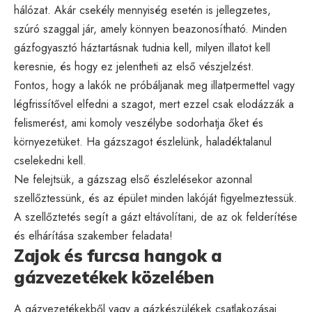
hálózat. Akár csekély mennyiség esetén is jellegzetes,
szúró szaggal jár, amely könnyen beazonosítható. Minden
gázfogyasztó háztartásnak tudnia kell, milyen illatot kell
keresnie, és hogy ez jelentheti az első vészjelzést.
Fontos, hogy a lakók ne próbáljanak meg illatpermettel vagy
légfrissítővel elfedni a szagot, mert ezzel csak elodázzák a
felismerést, ami komoly veszélybe sodorhatja őket és
környezetüket. Ha gázszagot észlelünk, haladéktalanul
cselekedni kell.
Ne felejtsük, a gázszag első észlelésekor azonnal
szellőztessünk, és az épület minden lakóját figyelmeztessük.
A szellőztetés segít a gázt eltávolítani, de az ok felderítése
és elhárítása szakember feladata!
Zajok és furcsa hangok a
gázvezetékek közelében
A gázvezetékekből vagy a gázkészülékek csatlakozásai