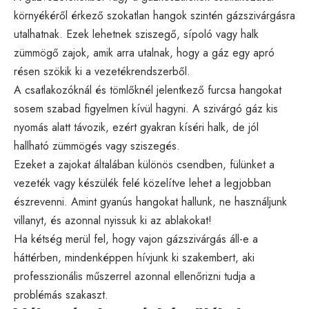
környékéről érkező szokatlan hangok szintén gázszivárgásra
utalhatnak. Ezek lehetnek sziszegő, sípoló vagy halk
zümmögő zajok, amik arra utalnak, hogy a gáz egy apró
résen szökik ki a vezetékrendszerből.
A csatlakozóknál és tömlőknél jelentkező furcsa hangokat
sosem szabad figyelmen kívül hagyni. A szivárgó gáz kis
nyomás alatt távozik, ezért gyakran kíséri halk, de jól
hallható zümmögés vagy sziszegés.
Ezeket a zajokat általában különös csendben, fülünket a
vezeték vagy készülék felé közelítve lehet a legjobban
észrevenni. Amint gyanús hangokat hallunk, ne használjunk
villanyt, és azonnal nyissuk ki az ablakokat!
Ha kétség merül fel, hogy vajon gázszivárgás áll-e a
háttérben, mindenképpen hívjunk ki szakembert, aki
professzionális műszerrel azonnal ellenőrizni tudja a
problémás szakaszt.