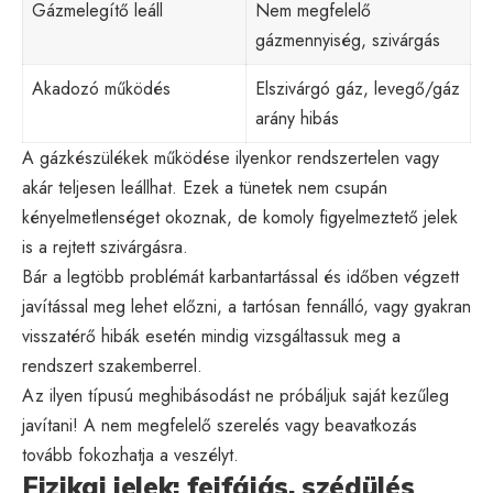
Gázmelegítő leáll
Nem megfelelő
gázmennyiség, szivárgás
Akadozó működés
Elszivárgó gáz, levegő/gáz
arány hibás
A gázkészülékek működése ilyenkor rendszertelen vagy
akár teljesen leállhat. Ezek a tünetek nem csupán
kényelmetlenséget okoznak, de komoly figyelmeztető jelek
is a rejtett szivárgásra.
Bár a legtöbb problémát karbantartással és időben végzett
javítással meg lehet előzni, a tartósan fennálló, vagy gyakran
visszatérő hibák esetén mindig vizsgáltassuk meg a
rendszert szakemberrel.
Az ilyen típusú meghibásodást ne próbáljuk saját kezűleg
javítani! A nem megfelelő szerelés vagy beavatkozás
tovább fokozhatja a veszélyt.
Fizikai jelek: fejfájás, szédülés