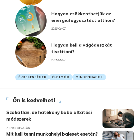
Hogyan csökkenthetjük az
energiafogyasztást otthon?
2025.06.07.
Hogyan kell a vágódeszkát
tisztítani?
2025.06.07.
ÉRDEKESSÉGEK
ÉLETMÓD
MINDENNAPOK
Ön is kedvelheti
Szokatlan, de hatékony baba altatási
módszerek
7 PERC OLVASÁS
Mit kell tenni munkahelyi baleset esetén?