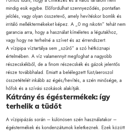
Fontos tudni, hogy a címkézés és a valós tartalom nem
mindig esik egybe. Előfordulhat szennyeződés, pontatlan
jelölés, vagy olyan összetevő, amely hevítéskor bomlik és
irritáló melléktermékeket képez. A „0 mg nikotin” tehát nem
garancia arra, hogy a használat kíméletes a légutakhoz,
vagy hogy ne terhelné a szívet és az érrendszert.
A vízipipa víztartálya sem „szűrő” a szó hétköznapi
értelmében. A víz valamennyit megfoghat a nagyobb
részecskékből, de a finom részecskék és gázok jelentős
része továbbhalad. Emiatt a belélegzett füst/aeroszol
összetételét inkább az égés/hevítés, a szén minősége, a
hőfok és a szívási szokások alakítják.
Kátrány és égéstermékek: így
terhelik a tüdőt
A vízipipázás során – különösen szén használatakor –
égéstermékek és kondenzátumok keletkeznek. Ezek között