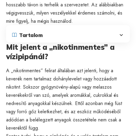
hosszabb távon is terhelik a szervezetet. Az alábbiakban
végigvesszük, milyen veszélyekkel érdemes számolni, és
mire figyelj, ha mégis használod.
Tartalom
Mit jelent a „nikotinmentes” a
vízipipánál?
A „nikotinmentes” felirat általában azt jelenti, hogy a
keverék nem tartalmaz dohánylevelet vagy hozzáadott
nikotint. Sokszor gyógynövény-alapú vagy melaszos
keverékekről van szó, amelyek aromákkal, cukrokkal és
nedvesítő anyagokkal készülnek. Ettől azonban még füst
vagy forró gőz keletkezhet, és az eszköz működéséből
adódóan a belélegzett anyagok összetétele nem csak a
keveréktől függ.