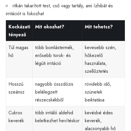
ritkán takarított test, cső vagy tartály, ami ízhibát és
irritációt is fokozhat
Kockázati
Mit okozhat?
Mit tehetsz?
tényező
Túl magas
több bomlástermék,
kevesebb szén,
hő
erősebb torok- és
hőkezelő
légúti irritáció
használata,
szellőztetés
Hosszú
nagyobb összdózis
rövidebb idő,
szeánsz
belélegzett
szünetek
részecskékből
beiktatása
Cukros
több irritáló aldehid
kevésbé édes
keverék
keletkezhet hevítéskor
keverék,
alacsonyabb hő