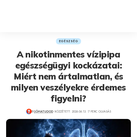
EGÉSZSÉG
A nikotinmentes vízipipa
egészségügyi kockázatai:
Miért nem ártalmatlan, és
milyen veszélyekre érdemes
figyelni?
BY
JÓHATUDOD
KÖZZÉTETT: 2026.06.13.
7 PERC OLVASÁS