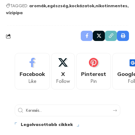
TAGGED:
aromák
egészség
kockázatok
nikotinmentes
vízipipa
Facebook
X
Pinterest
Googl
Like
Follow
Pin
Fol
Legolvasottabb cikkek