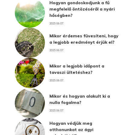
Hogyan gondoskodjunk a fű
megfelelő öntözéséről a nyári
hőségben?
2025.06.07.
Mikor érdemes füvesíteni, hogy
a legjobb eredményt érjük el?
2025.06.07.
Mikor a legjobb időpont a
tavaszi ültetéshez?
2025.06.07.
Mikor és hogyan alakult ki a
nulla fogalma?
2025.06.07.
Hogyan védjük meg
otthonunkat az ágyi