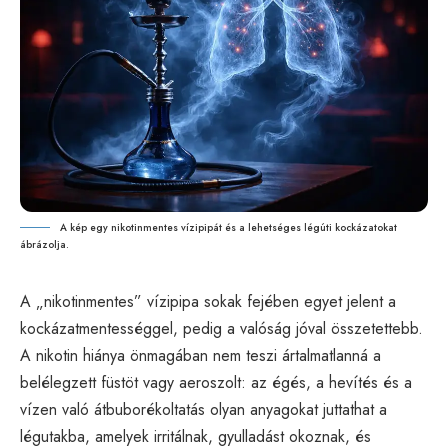
A kép egy nikotinmentes vízipipát és a lehetséges légúti kockázatokat
ábrázolja.
A „nikotinmentes” vízipipa sokak fejében egyet jelent a
kockázatmentességgel, pedig a valóság jóval összetettebb.
A nikotin hiánya önmagában nem teszi ártalmatlanná a
belélegzett füstöt vagy aeroszolt: az égés, a hevítés és a
vízen való átbuborékoltatás olyan anyagokat juttathat a
légutakba, amelyek irritálnak, gyulladást okoznak, és