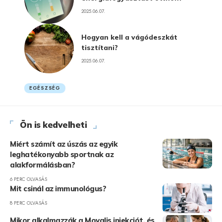
2025.06.07.
Hogyan kell a vágódeszkát
tisztítani?
2025.06.07.
EGÉSZSÉG
Ön is kedvelheti
Miért számít az úszás az egyik
leghatékonyabb sportnak az
alakformálásban?
6 PERC OLVASÁS
Mit csinál az immunológus?
8 PERC OLVASÁS
Mikor alkalmazzák a Movalis injekciót, és