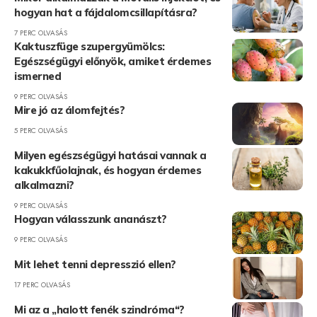
hogyan hat a fájdalomcsillapításra?
7 PERC OLVASÁS
Kaktuszfüge szupergyümölcs:
Egészségügyi előnyök, amiket érdemes
ismerned
9 PERC OLVASÁS
Mire jó az álomfejtés?
5 PERC OLVASÁS
Milyen egészségügyi hatásai vannak a
kakukkfűolajnak, és hogyan érdemes
alkalmazni?
9 PERC OLVASÁS
Hogyan válasszunk ananászt?
9 PERC OLVASÁS
Mit lehet tenni depresszió ellen?
17 PERC OLVASÁS
Mi az a „halott fenék szindróma“?