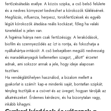
fertőzésátadás esélye. A közös szipka, a cső belső felülete
és a nedves környezet kedvezhet a kórokozók túlélésének.
Megfázás, influenza, herpesz, torokfertőzések és egyéb
légúti kórokozók átadása reális kockázat, főleg ha valaki
tünetekkel is jelen van.
A higiénia hiánya nem csak fertőzésügy. A lerakódások,
biofilm és szennyeződés az ízt is rontja, és fokozhatja a
nyálkahártya-irritációt. A cső belsejében megülő nedvesség
és maradékanyagok kellemetlen szagot, „állott” érzetet
adnak, ami sokszor annak a jele, hogy ideje alaposan
tisztítani.
Ha vendéglátóhelyen használod, a bizalom mellett a
gyakorlat is számít: kap-e mindenki saját, bontatlan szipkát;
tényleg tisztítják-e a csövet és az üveget; hogyan tárolják az
alkatrészeket. Érdemes kérdezni, és ha bizonytalan vagy,
inkább kihagyni.