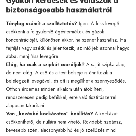
Gyakori kérdések és válaszok a
biztonságosabb használatról
Tényleg számít a szellőztetés?
Igen. A friss levegő
csökkenti a felgyülemlő égéstermékek és gázok
koncentrációját, különösen akkor, ha szenet használsz. Ha
fejfájás vagy szédülés jelentkezik, az intő jel: azonnal hagyd
abba, menj friss levegőre.
Elég, ha csak a szipkát cseréljük?
A saját szipka alap,
de nem elég. A cső és a test belseje is érintkezik a
belélegzett levegővel, és ott is megülhet a szennyeződés.
Otthon érdemes minden alkalom után átöblíteni,
rendszeresen pedig kefékkel, erre való tisztítószerrel
alaposan takarítani.
Van „kevésbé kockázatos” beállítás?
A kockázat
csökkenthető, de nullára nem vihető. Rövidebb szeánsz,
kevesebb szén, alacsonyabb hő és jó szellőzés mind