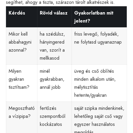
segíthet, ahogy a tiszta, szárazon tárolt alkatrészek is.
Kérdés
Rövid válasz
Gyakorlatban mit
jelent?
Mikor kell
ha szédülsz,
friss levegő, folyadék,
abbahagyni
hányingered
ne folytasd ugyanaznap
azonnal?
van, szorít a
mellkasod
Milyen
minél
üveg és cső öblítés
gyakran
gyakrabban,
minden alkalom után,
tisztítsam?
annál jobb
mélytisztítás
hetente/gyakran
Megosztható
fertőzés
saját szipka mindenkinek,
a vízipipa?
szempontból
lehetőleg saját cső vagy
kockázatos
egyszer használatos
megoldás