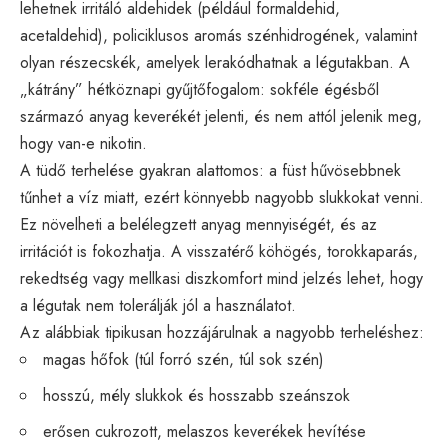
lehetnek irritáló aldehidek (például formaldehid,
acetaldehid), policiklusos aromás szénhidrogének, valamint
olyan részecskék, amelyek lerakódhatnak a légutakban. A
„kátrány” hétköznapi gyűjtőfogalom: sokféle égésből
származó anyag keverékét jelenti, és nem attól jelenik meg,
hogy van-e nikotin.
A tüdő terhelése gyakran alattomos: a füst hűvösebbnek
tűnhet a víz miatt, ezért könnyebb nagyobb slukkokat venni.
Ez növelheti a belélegzett anyag mennyiségét, és az
irritációt is fokozhatja. A visszatérő köhögés, torokkaparás,
rekedtség vagy mellkasi diszkomfort mind jelzés lehet, hogy
a légutak nem tolerálják jól a használatot.
Az alábbiak tipikusan hozzájárulnak a nagyobb terheléshez:
magas hőfok (túl forró szén, túl sok szén)
hosszú, mély slukkok és hosszabb szeánszok
erősen cukrozott, melaszos keverékek hevítése