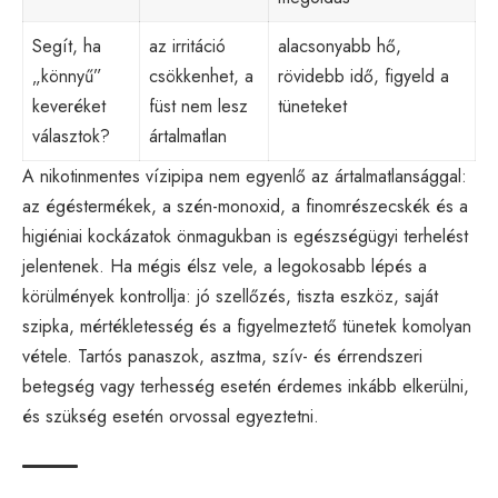
Segít, ha
az irritáció
alacsonyabb hő,
„könnyű”
csökkenhet, a
rövidebb idő, figyeld a
keveréket
füst nem lesz
tüneteket
választok?
ártalmatlan
A nikotinmentes vízipipa nem egyenlő az ártalmatlansággal:
az égéstermékek, a szén-monoxid, a finomrészecskék és a
higiéniai kockázatok önmagukban is egészségügyi terhelést
jelentenek. Ha mégis élsz vele, a legokosabb lépés a
körülmények kontrollja: jó szellőzés, tiszta eszköz, saját
szipka, mértékletesség és a figyelmeztető tünetek komolyan
vétele. Tartós panaszok, asztma, szív- és érrendszeri
betegség vagy terhesség esetén érdemes inkább elkerülni,
és szükség esetén orvossal egyeztetni.