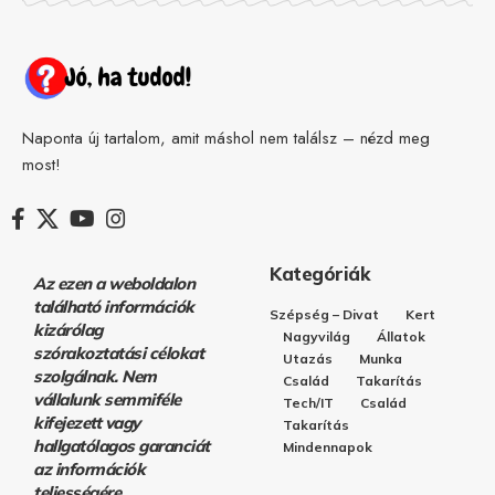
Naponta új tartalom, amit máshol nem találsz – nézd meg
most!
Kategóriák
Az ezen a weboldalon
található információk
Szépség – Divat
Kert
kizárólag
Nagyvilág
Állatok
szórakoztatási célokat
Utazás
Munka
szolgálnak. Nem
Család
Takarítás
vállalunk semmiféle
Tech/IT
Család
kifejezett vagy
Takarítás
hallgatólagos garanciát
Mindennapok
az információk
teljességére,