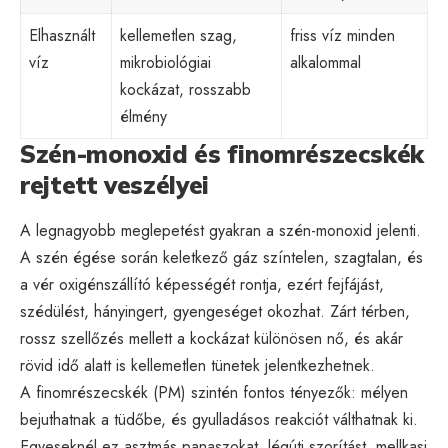
Elhasznált
kellemetlen szag,
friss víz minden
víz
mikrobiológiai
alkalommal
kockázat, rosszabb
élmény
Szén-monoxid és finomrészecskék
rejtett veszélyei
A legnagyobb meglepetést gyakran a szén-monoxid jelenti.
A szén égése során keletkező gáz színtelen, szagtalan, és
a vér oxigénszállító képességét rontja, ezért fejfájást,
szédülést, hányingert, gyengeséget okozhat. Zárt térben,
rossz szellőzés mellett a kockázat különösen nő, és akár
rövid idő alatt is kellemetlen tünetek jelentkezhetnek.
A finomrészecskék (PM) szintén fontos tényezők: mélyen
bejuthatnak a tüdőbe, és gyulladásos reakciót válthatnak ki.
Egyeseknél ez asztmás panaszokat, légúti szorítást, mellkasi