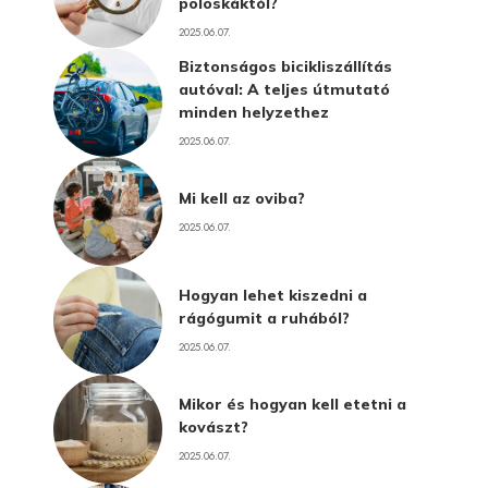
poloskáktól?
2025.06.07.
Biztonságos bicikliszállítás
autóval: A teljes útmutató
minden helyzethez
2025.06.07.
Mi kell az oviba?
2025.06.07.
Hogyan lehet kiszedni a
rágógumit a ruhából?
2025.06.07.
Mikor és hogyan kell etetni a
kovászt?
2025.06.07.