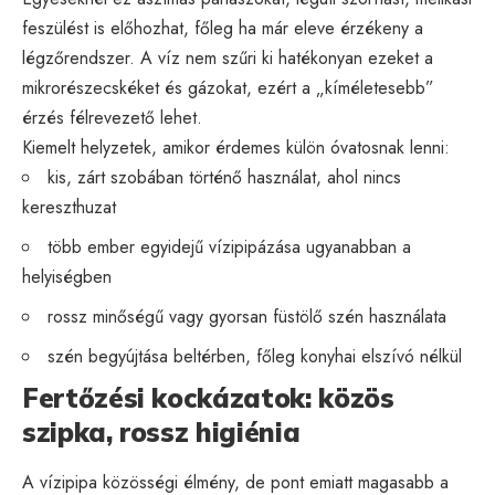
feszülést is előhozhat, főleg ha már eleve érzékeny a
légzőrendszer. A víz nem szűri ki hatékonyan ezeket a
mikrorészecskéket és gázokat, ezért a „kíméletesebb”
érzés félrevezető lehet.
Kiemelt helyzetek, amikor érdemes külön óvatosnak lenni:
kis, zárt szobában történő használat, ahol nincs
kereszthuzat
több ember egyidejű vízipipázása ugyanabban a
helyiségben
rossz minőségű vagy gyorsan füstölő szén használata
szén begyújtása beltérben, főleg konyhai elszívó nélkül
Fertőzési kockázatok: közös
szipka, rossz higiénia
A vízipipa közösségi élmény, de pont emiatt magasabb a