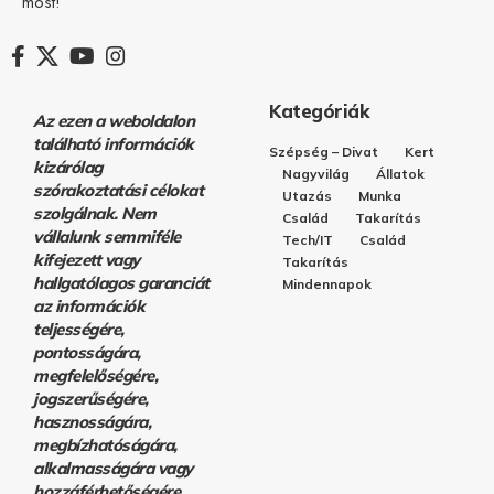
most!
Kategóriák
Az ezen a weboldalon
található információk
Szépség – Divat
Kert
kizárólag
Nagyvilág
Állatok
szórakoztatási célokat
Utazás
Munka
szolgálnak. Nem
Család
Takarítás
vállalunk semmiféle
Tech/IT
Család
kifejezett vagy
Takarítás
hallgatólagos garanciát
Mindennapok
az információk
teljességére,
pontosságára,
megfelelőségére,
jogszerűségére,
hasznosságára,
megbízhatóságára,
alkalmasságára vagy
hozzáférhetőségére