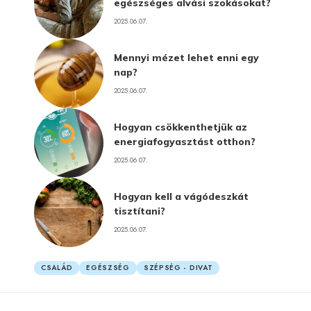
egészséges alvási szokásokat?
2025.06.07.
Mennyi mézet lehet enni egy
nap?
2025.06.07.
Hogyan csökkenthetjük az
energiafogyasztást otthon?
2025.06.07.
Hogyan kell a vágódeszkát
tisztítani?
2025.06.07.
CSALÁD
EGÉSZSÉG
SZÉPSÉG - DIVAT