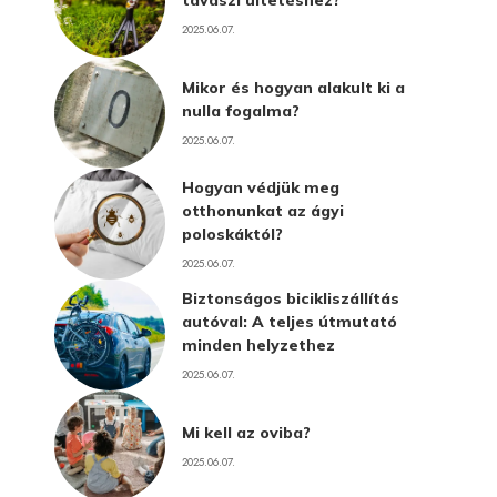
tavaszi ültetéshez?
2025.06.07.
Mikor és hogyan alakult ki a
nulla fogalma?
2025.06.07.
Hogyan védjük meg
otthonunkat az ágyi
poloskáktól?
2025.06.07.
Biztonságos bicikliszállítás
autóval: A teljes útmutató
minden helyzethez
2025.06.07.
Mi kell az oviba?
2025.06.07.