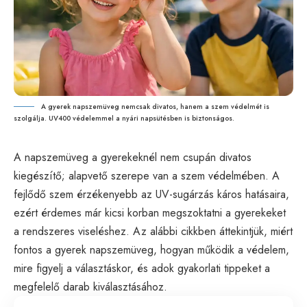
A gyerek napszemüveg nemcsak divatos, hanem a szem védelmét is
szolgálja. UV400 védelemmel a nyári napsütésben is biztonságos.
A napszemüveg a gyerekeknél nem csupán divatos
kiegészítő; alapvető szerepe van a szem védelmében. A
fejlődő szem érzékenyebb az UV-sugárzás káros hatásaira,
ezért érdemes már kicsi korban megszoktatni a gyerekeket
a rendszeres viseléshez. Az alábbi cikkben áttekintjük, miért
fontos a gyerek napszemüveg, hogyan működik a védelem,
mire figyelj a választáskor, és adok gyakorlati tippeket a
megfelelő darab kiválasztásához.