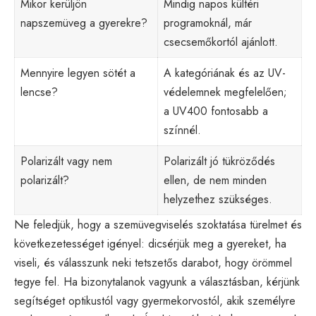
Mikor kerüljön
Mindig napos kültéri
napszemüveg a gyerekre?
programoknál, már
csecsemőkortól ajánlott.
Mennyire legyen sötét a
A kategóriának és az UV-
lencse?
védelemnek megfelelően;
a UV400 fontosabb a
színnél.
Polarizált vagy nem
Polarizált jó tükröződés
polarizált?
ellen, de nem minden
helyzethez szükséges.
Ne feledjük, hogy a szemüvegviselés szoktatása türelmet és
következetességet igényel: dicsérjük meg a gyereket, ha
viseli, és válasszunk neki tetszetős darabot, hogy örömmel
tegye fel. Ha bizonytalanok vagyunk a választásban, kérjünk
segítséget optikustól vagy gyermekorvostól, akik személyre