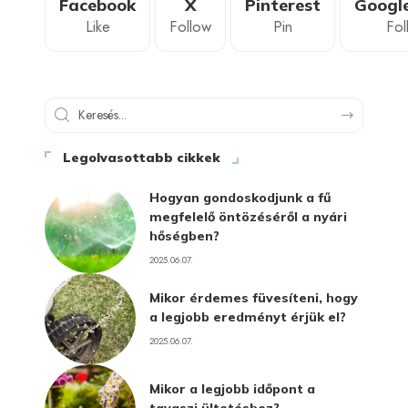
Facebook
X
Pinterest
Googl
Like
Follow
Pin
Fol
Legolvasottabb cikkek
Hogyan gondoskodjunk a fű
megfelelő öntözéséről a nyári
hőségben?
2025.06.07.
Mikor érdemes füvesíteni, hogy
a legjobb eredményt érjük el?
2025.06.07.
Mikor a legjobb időpont a