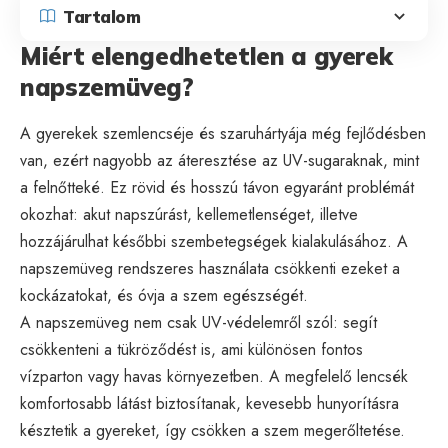
Tartalom
Miért elengedhetetlen a gyerek
napszemüveg?
A gyerekek szemlencséje és szaruhártyája még fejlődésben
van, ezért nagyobb az áteresztése az UV-sugaraknak, mint
a felnőtteké. Ez rövid és hosszú távon egyaránt problémát
okozhat: akut napszúrást, kellemetlenséget, illetve
hozzájárulhat későbbi szembetegségek kialakulásához. A
napszemüveg rendszeres használata csökkenti ezeket a
kockázatokat, és óvja a szem egészségét.
A napszemüveg nem csak UV-védelemről szól: segít
csökkenteni a tükröződést is, ami különösen fontos
vízparton vagy havas környezetben. A megfelelő lencsék
komfortosabb látást biztosítanak, kevesebb hunyorításra
késztetik a gyereket, így csökken a szem megerőltetése.