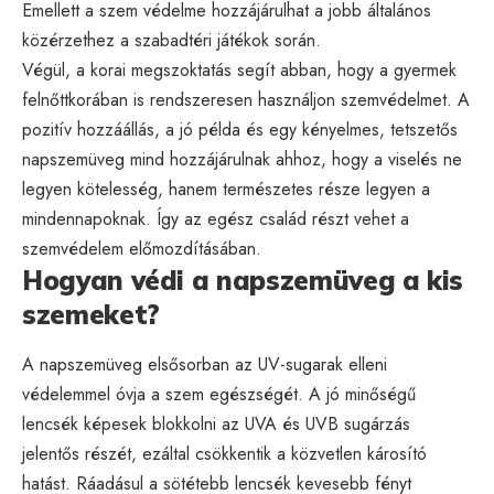
Emellett a szem védelme hozzájárulhat a jobb általános
közérzethez a szabadtéri játékok során.
Végül, a korai megszoktatás segít abban, hogy a gyermek
felnőttkorában is rendszeresen használjon szemvédelmet. A
pozitív hozzáállás, a jó példa és egy kényelmes, tetszetős
napszemüveg mind hozzájárulnak ahhoz, hogy a viselés ne
legyen kötelesség, hanem természetes része legyen a
mindennapoknak. Így az egész család részt vehet a
szemvédelem előmozdításában.
Hogyan védi a napszemüveg a kis
szemeket?
A napszemüveg elsősorban az UV-sugarak elleni
védelemmel óvja a szem egészségét. A jó minőségű
lencsék képesek blokkolni az UVA és UVB sugárzás
jelentős részét, ezáltal csökkentik a közvetlen károsító
hatást. Ráadásul a sötétebb lencsék kevesebb fényt