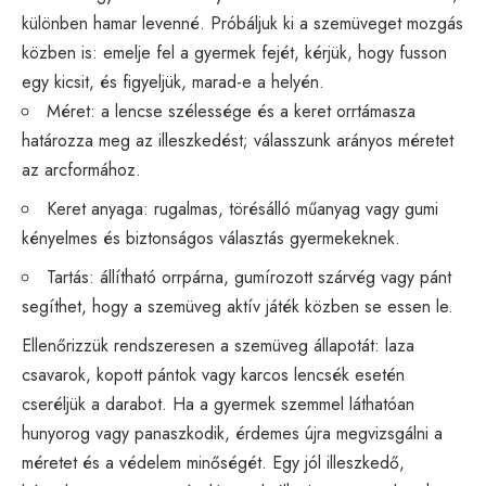
különben hamar levenné. Próbáljuk ki a szemüveget mozgás
közben is: emelje fel a gyermek fejét, kérjük, hogy fusson
egy kicsit, és figyeljük, marad-e a helyén.
Méret: a lencse szélessége és a keret orrtámasza
határozza meg az illeszkedést; válasszunk arányos méretet
az arcformához.
Keret anyaga: rugalmas, törésálló műanyag vagy gumi
kényelmes és biztonságos választás gyermekeknek.
Tartás: állítható orrpárna, gumírozott szárvég vagy pánt
segíthet, hogy a szemüveg aktív játék közben se essen le.
Ellenőrizzük rendszeresen a szemüveg állapotát: laza
csavarok, kopott pántok vagy karcos lencsék esetén
cseréljük a darabot. Ha a gyermek szemmel láthatóan
hunyorog vagy panaszkodik, érdemes újra megvizsgálni a
méretet és a védelem minőségét. Egy jól illeszkedő,