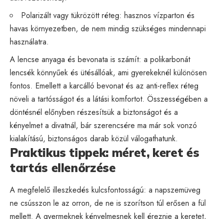
Polarizált vagy tükrözött réteg: hasznos vízparton és
havas környezetben, de nem mindig szükséges mindennapi
használatra.
A lencse anyaga és bevonata is számít: a polikarbonát
lencsék könnyűek és ütésállóak, ami gyerekeknél különösen
fontos. Emellett a karcálló bevonat és az anti-reflex réteg
növeli a tartósságot és a látási komfortot. Összességében a
döntésnél előnyben részesítsük a biztonságot és a
kényelmet a divatnál, bár szerencsére ma már sok vonzó
kialakítású, biztonságos darab közül válogathatunk.
Praktikus tippek: méret, keret és
tartás ellenőrzése
A megfelelő illeszkedés kulcsfontosságú: a napszemüveg
ne csússzon le az orron, de ne is szorítson túl erősen a fül
mellett. A gyermeknek kényelmesnek kell éreznie a keretet,