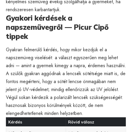
kényelmes szemüveg évekig szolgálhatja a gyermeket, ha
rendszeresen karbantartjuk.
Gyakori kérdések a
napszemüvegről — Picur Cipő
tippek
Gyakran felmerülő kérdés, hogy mikor kezdjük el a
napszemüveg viselését: a választ egyszerűen meg lehet
adni — amint a gyermek kimegy a napra, érdemes használni.
A szülők gyakran aggódnak a lencsék sötétsége miatt is, de
fontos megérteni, hogy a sötét lencse önmagában nem
jelent jó UV-védelmet; mindig ellenőrizzük az UV jelölést.
Végül sokan kérdezik a polarizált lencsék szükségességét:
hasznosak bizonyos körülmények között, de nem
elengedhetetlenek minden helyzetben.
Kérdés
Rövid válasz