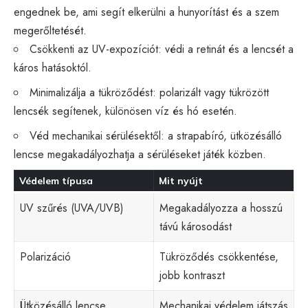
engednek be, ami segít elkerülni a hunyorítást és a szem
megerőltetését.
Csökkenti az UV-expozíciót: védi a retinát és a lencsét a
káros hatásoktól.
Minimalizálja a tükröződést: polarizált vagy tükrözött
lencsék segítenek, különösen víz és hó esetén.
Véd mechanikai sérülésektől: a strapabíró, ütközésálló
lencse megakadályozhatja a sérüléseket játék közben.
Védelem típusa
Mit nyújt
UV szűrés (UVA/UVB)
Megakadályozza a hosszú
távú károsodást
Polarizáció
Tükröződés csökkentése,
jobb kontraszt
Ütközésálló lencse
Mechanikai védelem játszás