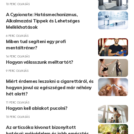
10 PERC OLVASÁS
A Cypionate: Hatásmechanizmus,
Alkalmazási Tippek és Lehetséges
Mellékhatások
6 PERC OLVASÁS
Miben tud segíteni egy profi
mentáltréner?
14 PERC OLVASÁS
Hogyan válasszunk melltartót?
9 PERC OLVASÁS
Miért érdemes leszokni a cigarettáról, és
hogyan javul az egészséged már néhány
hét alatt?
11 PERC OLVASÁS
Hogyan kell ablakot pucolni?
15 PERC OLVASÁS
Az articsóka kivonat bizonyított
hatásai: májvédelem és jobb emésztés