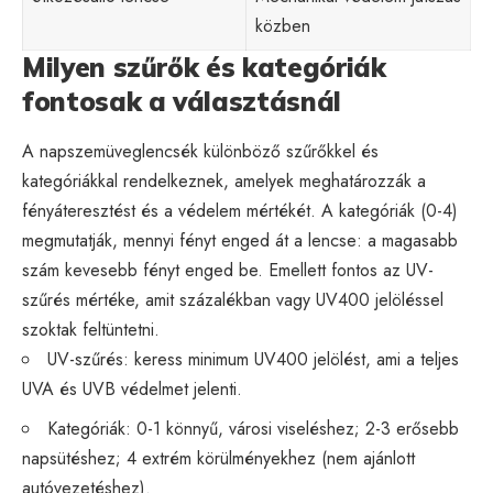
közben
Milyen szűrők és kategóriák
fontosak a választásnál
A napszemüveglencsék különböző szűrőkkel és
kategóriákkal rendelkeznek, amelyek meghatározzák a
fényáteresztést és a védelem mértékét. A kategóriák (0-4)
megmutatják, mennyi fényt enged át a lencse: a magasabb
szám kevesebb fényt enged be. Emellett fontos az UV-
szűrés mértéke, amit százalékban vagy UV400 jelöléssel
szoktak feltüntetni.
UV-szűrés: keress minimum UV400 jelölést, ami a teljes
UVA és UVB védelmet jelenti.
Kategóriák: 0-1 könnyű, városi viseléshez; 2-3 erősebb
napsütéshez; 4 extrém körülményekhez (nem ajánlott
autóvezetéshez).