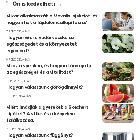
Ön is kedvelheti
Mikor alkalmazzák a Movalis injekciót, és
hogyan hat a fájdalomcsillapításra?
7 PERC OLVASÁS
Hogyan védi a vadárvácska az
egészségedet és a környezetet
egyaránt?
8 PERC OLVASÁS
Mi az a spirulina, és hogyan támogatja
az egészséget és a vitalitást?
13 PERC OLVASÁS
Hogyan válasszunk görögdinnyét?
11 PERC OLVASÁS
Miért imádják a gyerekek a Skechers
cipőket? A stílus és a kényelem
találkozása.
7 PERC OLVASÁS
Hogyan válasszunk függönyt?