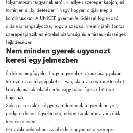
folyamatosan tárgyalnak arról, ki milyen szerepet kapjon, mi
történjen a „küldetésben”, vagy hogyan oldják meg a
konfliktusokat. A UNICEF gyermekfejlődéssel foglalkozó
oldala is hangsúlyozza, hogy a szabad, kreatív játék fontos
szerepet játszik az érzelmi biztonság és a társas készségek
fejlődésében.
Nem minden gyerek ugyanazt
keresi egy jelmezben
Érdekes megfigyelni, hogy a gyerekek választása gyakran
tükrözi a személyiségüket is. Van, aki a vicces karaktereket
kedveli, mások inkább erős vagy bátor figurák bőrébe
bújnának.
Sokszor a szülők túl gyorsan döntenek a gyerek helyett,
pedig érdemes figyelni arra, milyen karakterhez vonzódik
természetesen.
Ha valaki például hosszabb ideje ugyanazt a szerepet