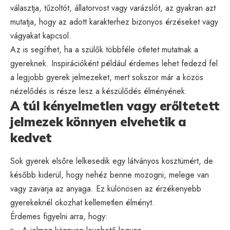
választja, tűzoltót, állatorvost vagy varázslót, az gyakran azt
mutatja, hogy az adott karakterhez bizonyos érzéseket vagy
vágyakat kapcsol.
Az is segíthet, ha a szülők többféle ötletet mutatnak a
gyereknek. Inspirációként például érdemes lehet
fedezd fel
a legjobb gyerek jelmezeket
, mert sokszor már a közös
nézelődés is része lesz a készülődés élményének.
A túl kényelmetlen vagy erőltetett
jelmezek könnyen elvehetik a
kedvet
Sok gyerek elsőre lelkesedik egy látványos kosztümért, de
később kiderül, hogy nehéz benne mozogni, melege van
vagy zavarja az anyaga. Ez különösen az érzékenyebb
gyerekeknél okozhat kellemetlen élményt.
Érdemes figyelni arra, hogy: