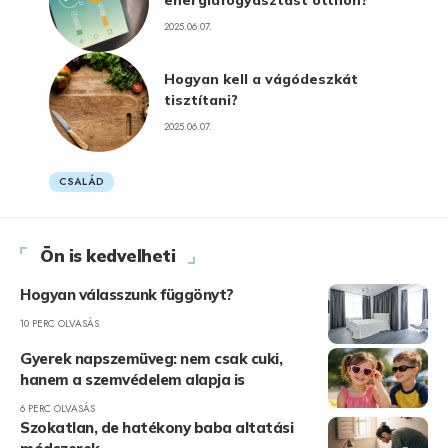
energiafogyasztást otthon?
2025.06.07.
Hogyan kell a vágódeszkát
tisztítani?
2025.06.07.
CSALÁD
Ön is kedvelheti
Hogyan válasszunk függönyt?
10 PERC OLVASÁS
Gyerek napszemüveg: nem csak cuki,
hanem a szemvédelem alapja is
6 PERC OLVASÁS
Szokatlan, de hatékony baba altatási