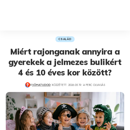
CSALÁD
Miért rajonganak annyira a
gyerekek a jelmezes bulikért
4 és 10 éves kor között?
BY
JÓHATUDOD
KÖZZÉTETT: 2026.05.19.
4 PERC OLVASÁS