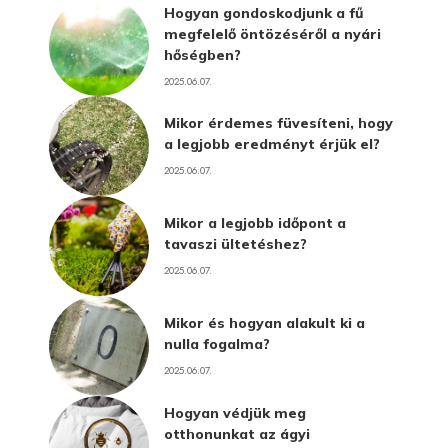
Hogyan gondoskodjunk a fű
megfelelő öntözéséről a nyári
hőségben?
2025.06.07.
Mikor érdemes füvesíteni, hogy
a legjobb eredményt érjük el?
2025.06.07.
Mikor a legjobb időpont a
tavaszi ültetéshez?
2025.06.07.
Mikor és hogyan alakult ki a
nulla fogalma?
2025.06.07.
Hogyan védjük meg
otthonunkat az ágyi