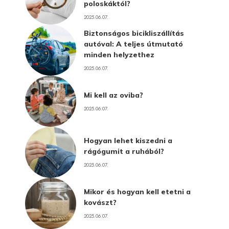
poloskáktól?
2025.06.07.
Biztonságos bicikliszállítás
autóval: A teljes útmutató
minden helyzethez
2025.06.07.
Mi kell az oviba?
2025.06.07.
Hogyan lehet kiszedni a
rágógumit a ruhából?
2025.06.07.
Mikor és hogyan kell etetni a
kovászt?
2025.06.07.