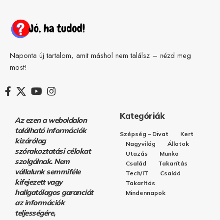
Naponta új tartalom, amit máshol nem találsz – nézd meg
most!
Kategóriák
Az ezen a weboldalon
található információk
Szépség – Divat
Kert
kizárólag
Nagyvilág
Állatok
szórakoztatási célokat
Utazás
Munka
szolgálnak. Nem
Család
Takarítás
vállalunk semmiféle
Tech/IT
Család
kifejezett vagy
Takarítás
hallgatólagos garanciát
Mindennapok
az információk
teljességére,