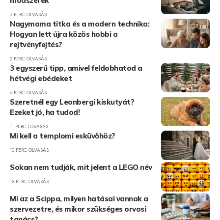
módszerek
7 PERC OLVASÁS
Nagymama titka és a modern technika:
Hogyan lett újra közös hobbi a
rejtvényfejtés?
2 PERC OLVASÁS
3 egyszerű tipp, amivel feldobhatod a
hétvégi ebédeket
6 PERC OLVASÁS
Szeretnél egy Leonbergi kiskutyát?
Ezeket jó, ha tudod!
11 PERC OLVASÁS
Mi kell a templomi esküvőhöz?
10 PERC OLVASÁS
Sokan nem tudják, mit jelent a LEGO név
13 PERC OLVASÁS
Mi az a Scippa, milyen hatásai vannak a
szervezetre, és mikor szükséges orvosi
tanács?