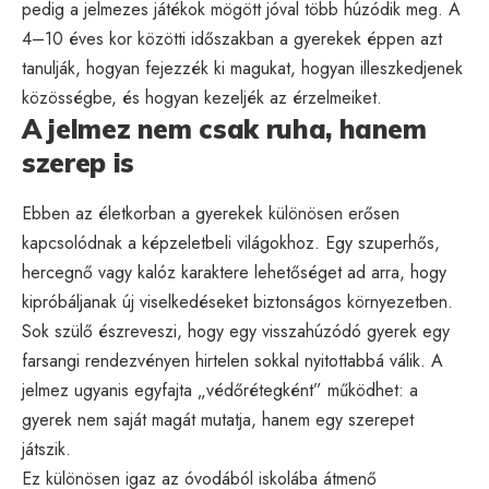
pedig a jelmezes játékok mögött jóval több húzódik meg. A
4–10 éves kor közötti időszakban a gyerekek éppen azt
tanulják, hogyan fejezzék ki magukat, hogyan illeszkedjenek
közösségbe, és hogyan kezeljék az érzelmeiket.
A jelmez nem csak ruha, hanem
szerep is
Ebben az életkorban a gyerekek különösen erősen
kapcsolódnak a képzeletbeli világokhoz. Egy szuperhős,
hercegnő vagy kalóz karaktere lehetőséget ad arra, hogy
kipróbáljanak új viselkedéseket biztonságos környezetben.
Sok szülő észreveszi, hogy egy visszahúzódó gyerek egy
farsangi rendezvényen hirtelen sokkal nyitottabbá válik. A
jelmez ugyanis egyfajta „védőrétegként” működhet: a
gyerek nem saját magát mutatja, hanem egy szerepet
játszik.
Ez különösen igaz az óvodából iskolába átmenő