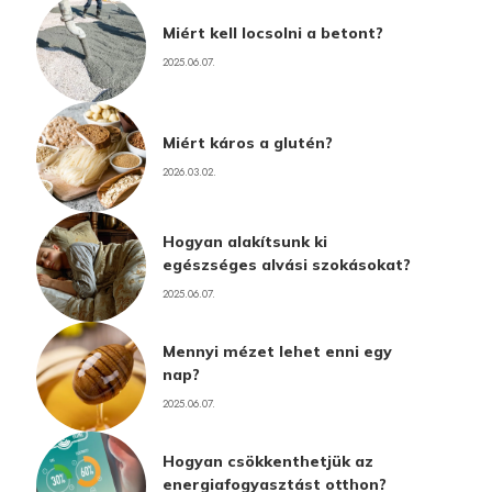
Miért kell locsolni a betont?
2025.06.07.
Miért káros a glutén?
2026.03.02.
Hogyan alakítsunk ki
egészséges alvási szokásokat?
2025.06.07.
Mennyi mézet lehet enni egy
nap?
2025.06.07.
Hogyan csökkenthetjük az
energiafogyasztást otthon?