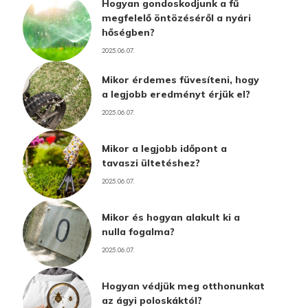
Hogyan gondoskodjunk a fű
megfelelő öntözéséről a nyári
hőségben?
2025.06.07.
Mikor érdemes füvesíteni, hogy
a legjobb eredményt érjük el?
2025.06.07.
Mikor a legjobb időpont a
tavaszi ültetéshez?
2025.06.07.
Mikor és hogyan alakult ki a
nulla fogalma?
2025.06.07.
Hogyan védjük meg otthonunkat
az ágyi poloskáktól?