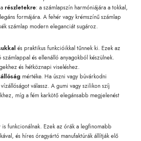
j a
részletekre
: a számlapszín harmóniájára a tokkal,
elegáns formájára. A fehér vagy krémszínű számlap
y kék számlap modern eleganciát sugároz.
sukkal
és praktikus funkcióikkal tűnnek ki. Ezek az
tó számlappal és ellenálló anyagokból készülnek.
gekhez és hétköznapi viseléshez.
zállóság
mértéke. Ha úszni vagy búvárkodni
vízállóságot válassz. A gumi vagy szilikon szíj
gekhez, míg a fém karkötő elegánsabb megjelenést
t
is funkcionálnak. Ezek az órák a legfinomabb
val, és híres óragyártó manufaktúrák állítják elő