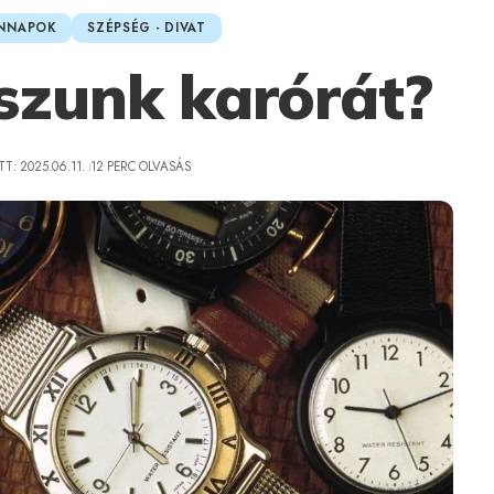
NNAPOK
SZÉPSÉG - DIVAT
szunk karórát?
T: 2025.06.11.
12 PERC OLVASÁS