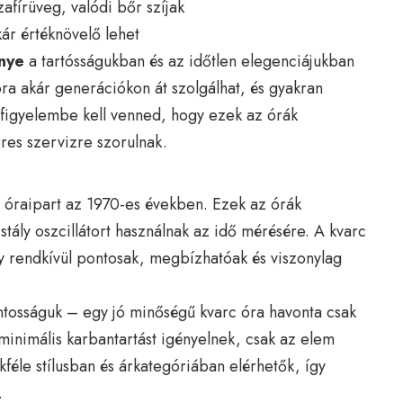
afírüveg, valódi bőr szíjak
kár értéknövelő lehet
nye
a tartósságukban és az időtlen elegenciájukban
 óra akár generációkon át szolgálhat, és gyakran
 figyelembe kell venned, hogy ezek az órák
es szervizre szorulnak.
z óraipart az 1970-es években. Ezek az órák
tály oszcillátort használnak az idő mérésére. A kvarc
y rendkívül pontosak, megbízhatóak és viszonylag
tosságuk – egy jó minőségű kvarc óra havonta csak
inimális karbantartást igényelnek, csak az elem
féle stílusban és árkategóriában elérhetők, így
.