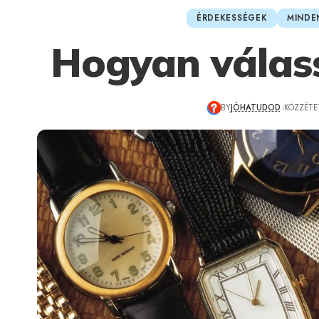
ÉRDEKESSÉGEK
MINDE
Hogyan válas
BY
JÓHATUDOD
KÖZZÉTET