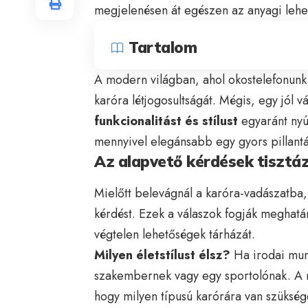
megjelenésen át egészen az anyagi lehe
Tartalom
A modern világban, ahol okostelefonunk
karóra létjogosultságát. Mégis, egy jól v
funkcionalitást és stílust
egyaránt nyúj
mennyivel elegánsabb egy gyors pillantás
Az alapvető kérdések tisztá
Mielőtt belevágnál a karóra-vadászatba
kérdést. Ezek a válaszok fogják meghatár
végtelen lehetőségek tárházát.
Milyen életstílust élsz?
Ha irodai munk
szakembernek vagy egy sportolónak. A 
hogy milyen típusú karórára van szükség