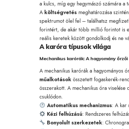
a kulcs, míg egy hegymászó számára a ta
A
költségvetés
meghatározása szintén 
spektrumot ölel fel – találhatsz megfiz
forintért, de akár több millió forintot is
reális keretek között gondolkodj és ne vál
A karóra típusok világa
Mechanikus karórák: A hagyomány őrzői
A mechanikus karórák a hagyományos óra
műalkotások
összetett fogaskerék-ren
összerakott. A mechanikus óra viselése 
csuklódon.
Automatikus mechanizmus
: A kar
Kézi felhúzású
: Rendszeres felhúzás
Bonyolult szerkezetek
: Chronogra