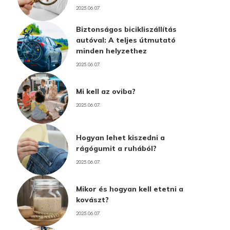
2025.06.07.
Biztonságos bicikliszállítás
autóval: A teljes útmutató
minden helyzethez
2025.06.07.
Mi kell az oviba?
2025.06.07.
Hogyan lehet kiszedni a
rágógumit a ruhából?
2025.06.07.
Mikor és hogyan kell etetni a
kovászt?
2025.06.07.