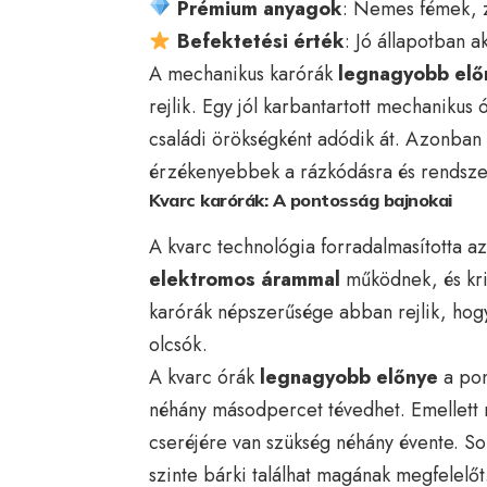
Prémium anyagok
: Nemes fémek, z
Befektetési érték
: Jó állapotban a
A mechanikus karórák
legnagyobb elő
rejlik. Egy jól karbantartott mechanikus
családi örökségként adódik át. Azonban
érzékenyebbek a rázkódásra és rendszer
Kvarc karórák: A pontosság bajnokai
A kvarc technológia forradalmasította a
elektromos árammal
működnek, és kris
karórák népszerűsége abban rejlik, hog
olcsók.
A kvarc órák
legnagyobb előnye
a pon
néhány másodpercet tévedhet. Emellett m
cseréjére van szükség néhány évente. Sok
szinte bárki találhat magának megfelelőt