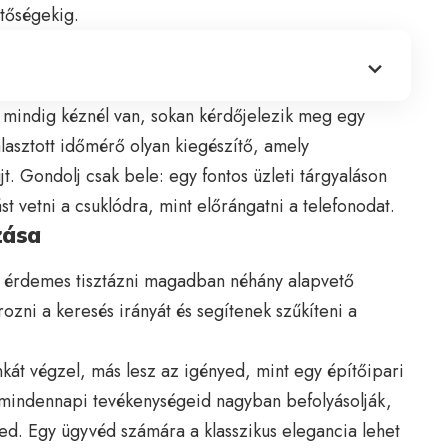
tőségekig.
 mindig kéznél van, sokan kérdőjelezik meg egy
álasztott időmérő olyan kiegészítő, amely
t. Gondolj csak bele: egy fontos üzleti tárgyaláson
t vetni a csuklódra, mint előrángatni a telefonodat.
zása
, érdemes tisztázni magadban néhány alapvető
ozni a keresés irányát és segítenek szűkíteni a
át végzel, más lesz az igényed, mint egy építőipari
mindennapi tevékenységeid nagyban befolyásolják,
ed. Egy ügyvéd számára a klasszikus elegancia lehet