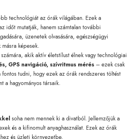
bb technológiát az órák világában. Ezek a
z időt mutatják, hanem számtalan további
fogadására, üzenetek olvasására, egészségügyi
k másra képesek.
ámára, akik aktív életstílust élnek vagy technológiai
és, GPS navigáció, szívritmus mérés
– ezek csak
fontos tudni, hogy ezek az órák rendszeres töltést
nt a hagyományos társaik.
kkel
soha nem mennek ki a divatból. Jellemzőjük a
dexek és a kifinomult anyaghasználat. Ezek az órák
khez és üzleti környezetbe.