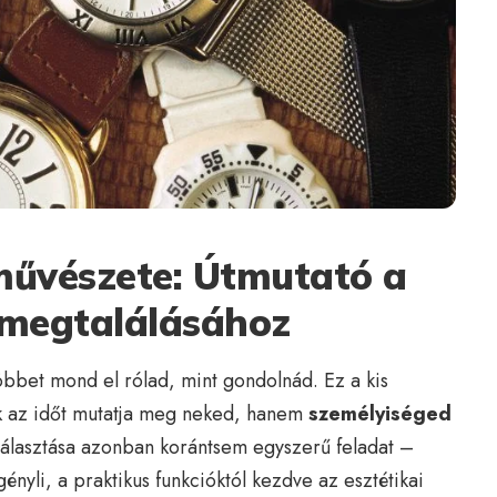
művészete: Útmutató a
 megtalálásához
bbet mond el rólad, mint gondolnád. Ez a kis
k az időt mutatja meg neked, hanem
személyiséged
választása azonban korántsem egyszerű feladat –
nyli, a praktikus funkcióktól kezdve az esztétikai