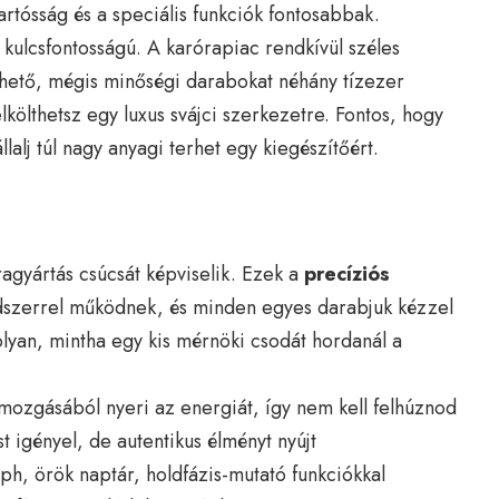
rtósság és a speciális funkciók fontosabbak.
kulcsfontosságú. A karórapiac rendkívül széles
ethető, mégis minőségi darabokat néhány tízezer
 elkölthetsz egy luxus svájci szerkezetre. Fontos, hogy
lalj túl nagy anyagi terhet egy kiegészítőért.
gyártás csúcsát képviselik. Ezek a
precíziós
dszerrel működnek, és minden egyes darabjuk kézzel
olyan, mintha egy kis mérnöki csodát hordanál a
 mozgásából nyeri az energiát, így nem kell felhúznod
t igényel, de autentikus élményt nyújt
ph, örök naptár, holdfázis-mutató funkciókkal