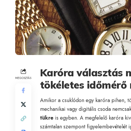
Karóra választás 
MEGOSZTÁS
tökéletes időmérő
Amikor a csuklódon egy karóra pihen, tö
mechanikai vagy digitális csoda nemcsa
tükre
is egyben. A megfelelő karóra ki
számtalan szempont figyelembevételét igé