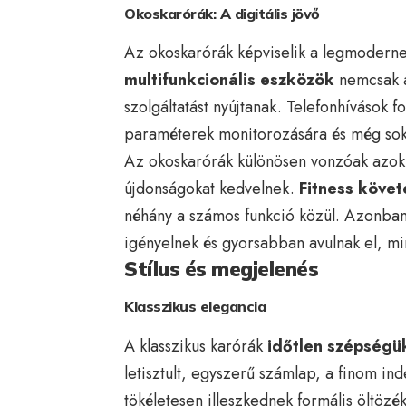
Okoskarórák: A digitális jövő
Az okoskarórák képviselik a legmoderne
multifunkcionális eszközök
nemcsak a
szolgáltatást nyújtanak. Telefonhívások 
paraméterek monitorozására és még so
Az okoskarórák különösen vonzóak azok sz
újdonságokat kedvelnek.
Fitness követ
néhány a számos funkció közül. Azonban 
igényelnek és gyorsabban avulnak el, mi
Stílus és megjelenés
Klasszikus elegancia
A klasszikus karórák
időtlen szépségü
letisztult, egyszerű számlap, a finom in
tökéletesen illeszkednek formális öltözé