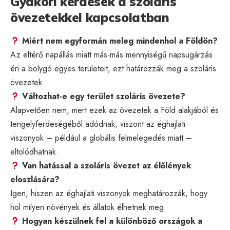
Gyakori kérdések a szoláris
övezetekkel kapcsolatban
Miért nem egyformán meleg mindenhol a Földön?
Az eltérő napállás miatt más-más mennyiségű napsugárzás
éri a bolygó egyes területeit, ezt határozzák meg a szoláris
övezetek.
Változhat-e egy terület szoláris övezete?
Alapvetően nem, mert ezek az övezetek a Föld alakjából és
tengelyferdeségéből adódnak, viszont az éghajlati
viszonyok – például a globális felmelegedés miatt –
eltolódhatnak.
Van hatással a szoláris övezet az élőlények
eloszlására?
Igen, hiszen az éghajlati viszonyok meghatározzák, hogy
hol milyen növények és állatok élhetnek meg.
Hogyan készülnek fel a különböző országok a