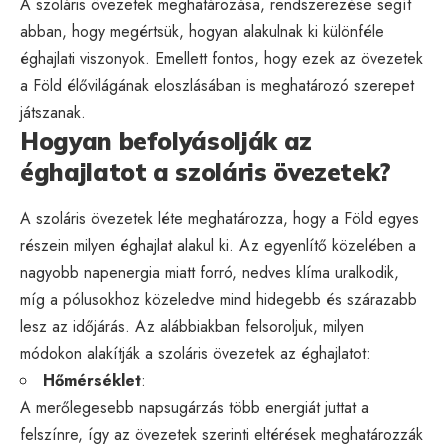
A szoláris övezetek meghatározása, rendszerezése segít
abban, hogy megértsük, hogyan alakulnak ki különféle
éghajlati viszonyok. Emellett fontos, hogy ezek az övezetek
a Föld élővilágának eloszlásában is meghatározó szerepet
játszanak.
Hogyan befolyásolják az
éghajlatot a szoláris övezetek?
A szoláris övezetek léte meghatározza, hogy a Föld egyes
részein milyen éghajlat alakul ki. Az egyenlítő közelében a
nagyobb napenergia miatt forró, nedves klíma uralkodik,
míg a pólusokhoz közeledve mind hidegebb és szárazabb
lesz az időjárás. Az alábbiakban felsoroljuk, milyen
módokon alakítják a szoláris övezetek az éghajlatot:
Hőmérséklet
:
A merőlegesebb napsugárzás több energiát juttat a
felszínre, így az övezetek szerinti eltérések meghatározzák