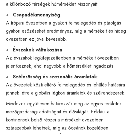
a különböző térségek hőmérsékleti viszonyait.
Csapadékmennyiség
:
A trópusi övezetben a gyakori felmelegedés és párolgás
gyakori esőzéseket eredményez, míg a mérsékelt és hideg
övezetben ez jóval kevesebb.
Évszakok váltakozása
:
Az évszakok legkifejezettebben a mérsékelt övezetben
jelentkeznek, ahol nagyobb a hőmérséklet ingadozás.
Szélerősség és szezonális áramlatok
:
Az övezetek közti eltérő felmelegedés és lehűlés hatására
jönnek létre a globális légköri áramlatok és szélrendszerek.
Mindezek együttesen határozzák meg az egyes területek
mezőgazdasági adottságait és élővilágát. Például a
kontinensek belső részei a mérsékelt övezetben
szárazabbak lehetnek, míg az óceánok közelében