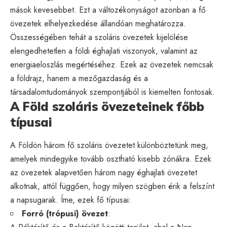
mások kevesebbet. Ezt a változékonyságot azonban a fő
övezetek elhelyezkedése állandóan meghatározza.
Összességében tehát a szoláris övezetek kijelölése
elengedhetetlen a földi éghajlati viszonyok, valamint az
energiaeloszlás megértéséhez. Ezek az övezetek nemcsak
a földrajz, hanem a mezőgazdaság és a
társadalomtudományok szempontjából is kiemelten fontosak.
A Föld szoláris övezeteinek főbb
típusai
A Földön három fő szoláris övezetet különböztetünk meg,
amelyek mindegyike tovább osztható kisebb zónákra. Ezek
az övezetek alapvetően három nagy éghajlati övezetet
alkotnak, attól függően, hogy milyen szögben érik a felszínt
a napsugarak. Íme, ezek fő típusai:
Forró (trópusi) övezet
: