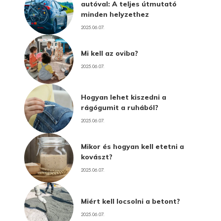
autóval: A teljes útmutató
minden helyzethez
2025.06.07.
Mi kell az oviba?
2025.06.07.
Hogyan lehet kiszedni a
rágógumit a ruhából?
2025.06.07.
Mikor és hogyan kell etetni a
kovászt?
2025.06.07.
Miért kell locsolni a betont?
2025.06.07.