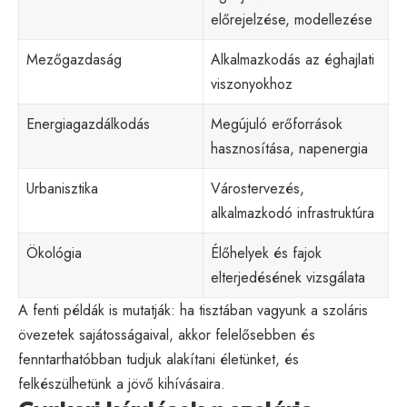
előrejelzése, modellezése
Mezőgazdaság
Alkalmazkodás az éghajlati
viszonyokhoz
Energiagazdálkodás
Megújuló erőforrások
hasznosítása, napenergia
Urbanisztika
Várostervezés,
alkalmazkodó infrastruktúra
Ökológia
Élőhelyek és fajok
elterjedésének vizsgálata
A fenti példák is mutatják: ha tisztában vagyunk a szoláris
övezetek sajátosságaival, akkor felelősebben és
fenntarthatóbban tudjuk alakítani életünket, és
felkészülhetünk a jövő kihívásaira.