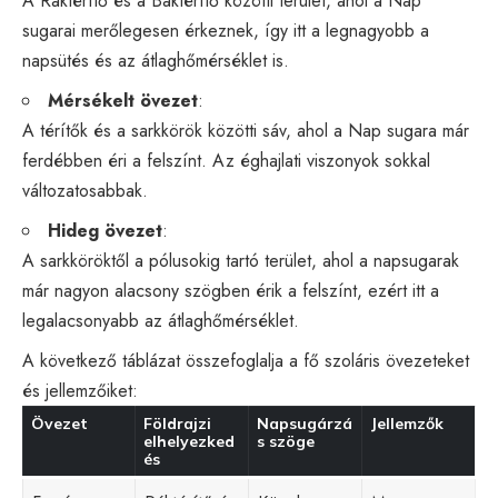
A Ráktérítő és a Baktérítő közötti terület, ahol a Nap
sugarai merőlegesen érkeznek, így itt a legnagyobb a
napsütés és az átlaghőmérséklet is.
Mérsékelt övezet
:
A térítők és a sarkkörök közötti sáv, ahol a Nap sugara már
ferdébben éri a felszínt. Az éghajlati viszonyok sokkal
változatosabbak.
Hideg övezet
:
A sarkköröktől a pólusokig tartó terület, ahol a napsugarak
már nagyon alacsony szögben érik a felszínt, ezért itt a
legalacsonyabb az átlaghőmérséklet.
A következő táblázat összefoglalja a fő szoláris övezeteket
és jellemzőiket:
Övezet
Földrajzi
Napsugárzá
Jellemzők
elhelyezked
s szöge
és