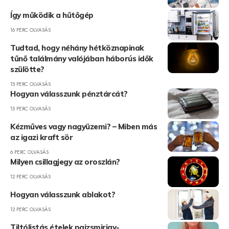
Így működik a hűtőgép
16 PERC OLVASÁS
Tudtad, hogy néhány hétköznapinak
tűnő találmány valójában háborús idők
szülötte?
15 PERC OLVASÁS
Hogyan válasszunk pénztárcát?
15 PERC OLVASÁS
Kézműves vagy nagyüzemi? – Miben más
az igazi kraft sör
6 PERC OLVASÁS
Milyen csillagjegy az oroszlán?
12 PERC OLVASÁS
Hogyan válasszunk ablakot?
12 PERC OLVASÁS
Tiltólistás ételek pajzsmirigy-