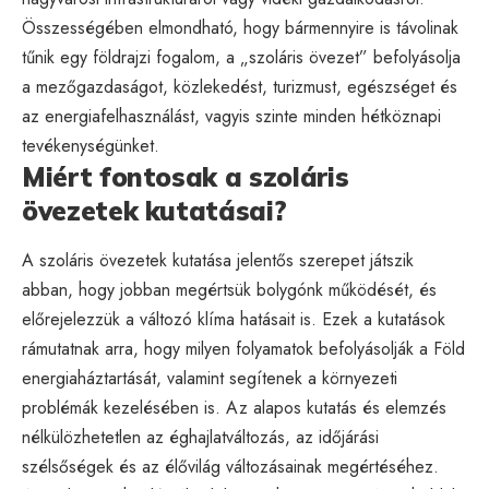
Összességében elmondható, hogy bármennyire is távolinak
tűnik egy földrajzi fogalom, a „szoláris övezet” befolyásolja
a mezőgazdaságot, közlekedést, turizmust, egészséget és
az energiafelhasználást, vagyis szinte minden hétköznapi
tevékenységünket.
Miért fontosak a szoláris
övezetek kutatásai?
A szoláris övezetek kutatása jelentős szerepet játszik
abban, hogy jobban megértsük bolygónk működését, és
előrejelezzük a változó klíma hatásait is. Ezek a kutatások
rámutatnak arra, hogy milyen folyamatok befolyásolják a Föld
energiaháztartását, valamint segítenek a környezeti
problémák kezelésében is. Az alapos kutatás és elemzés
nélkülözhetetlen az éghajlatváltozás, az időjárási
szélsőségek és az élővilág változásainak megértéséhez.