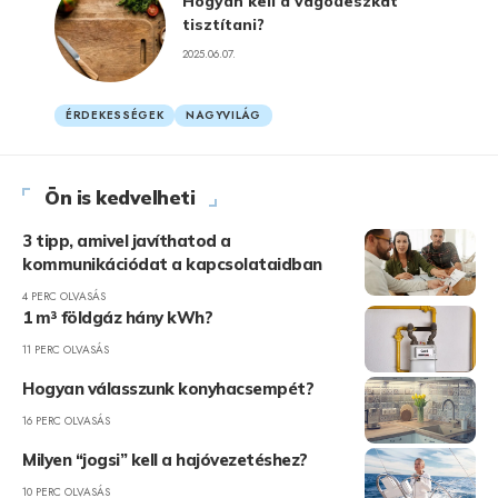
Hogyan kell a vágódeszkát
tisztítani?
2025.06.07.
ÉRDEKESSÉGEK
NAGYVILÁG
Ön is kedvelheti
3 tipp, amivel javíthatod a
kommunikációdat a kapcsolataidban
4 PERC OLVASÁS
1 m³ földgáz hány kWh?
11 PERC OLVASÁS
Hogyan válasszunk konyhacsempét?
16 PERC OLVASÁS
Milyen “jogsi” kell a hajóvezetéshez?
10 PERC OLVASÁS