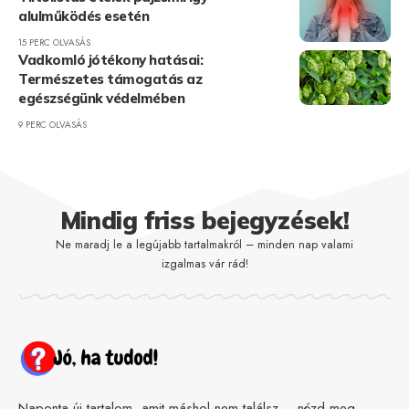
alulműködés esetén
15 PERC OLVASÁS
Vadkomló jótékony hatásai:
Természetes támogatás az
egészségünk védelmében
9 PERC OLVASÁS
Mindig friss bejegyzések!
Ne maradj le a legújabb tartalmakról – minden nap valami
izgalmas vár rád!
Naponta új tartalom, amit máshol nem találsz – nézd meg