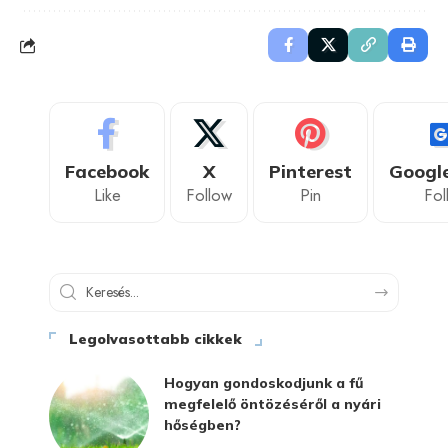
Facebook
X
Pinterest
Googl
Like
Follow
Pin
Fol
Legolvasottabb cikkek
Hogyan gondoskodjunk a fű
megfelelő öntözéséről a nyári
hőségben?