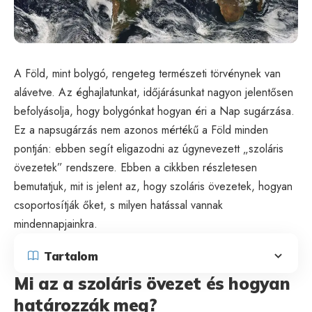
A Föld, mint bolygó, rengeteg természeti törvénynek van
alávetve. Az éghajlatunkat, időjárásunkat nagyon jelentősen
befolyásolja, hogy bolygónkat hogyan éri a Nap sugárzása.
Ez a napsugárzás nem azonos mértékű a Föld minden
pontján: ebben segít eligazodni az úgynevezett „szoláris
övezetek” rendszere. Ebben a cikkben részletesen
bemutatjuk, mit is jelent az, hogy szoláris övezetek, hogyan
csoportosítják őket, s milyen hatással vannak
mindennapjainkra.
Tartalom
Mi az a szoláris övezet és hogyan
határozzák meg?