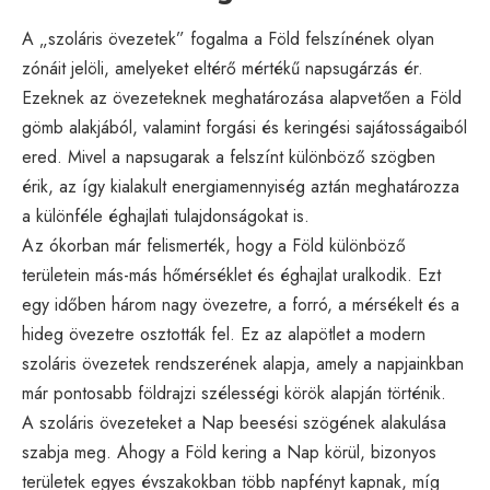
A „szoláris övezetek” fogalma a Föld felszínének olyan
zónáit jelöli, amelyeket eltérő mértékű napsugárzás ér.
Ezeknek az övezeteknek meghatározása alapvetően a Föld
gömb alakjából, valamint forgási és keringési sajátosságaiból
ered. Mivel a napsugarak a felszínt különböző szögben
érik, az így kialakult energiamennyiség aztán meghatározza
a különféle éghajlati tulajdonságokat is.
Az ókorban már felismerték, hogy a Föld különböző
területein más-más hőmérséklet és éghajlat uralkodik. Ezt
egy időben három nagy övezetre, a forró, a mérsékelt és a
hideg övezetre osztották fel. Ez az alapötlet a modern
szoláris övezetek rendszerének alapja, amely a napjainkban
már pontosabb földrajzi szélességi körök alapján történik.
A szoláris övezeteket a Nap beesési szögének alakulása
szabja meg. Ahogy a Föld kering a Nap körül, bizonyos
területek egyes évszakokban több napfényt kapnak, míg