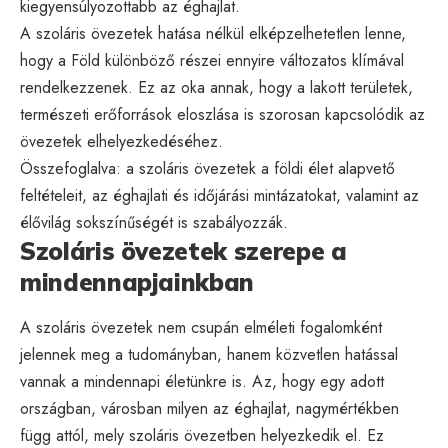
kiegyensúlyozottabb az éghajlat.
A szoláris övezetek hatása nélkül elképzelhetetlen lenne,
hogy a Föld különböző részei ennyire változatos klímával
rendelkezzenek. Ez az oka annak, hogy a lakott területek,
természeti erőforrások eloszlása is szorosan kapcsolódik az
övezetek elhelyezkedéséhez.
Összefoglalva: a szoláris övezetek a földi élet alapvető
feltételeit, az éghajlati és időjárási mintázatokat, valamint az
élővilág sokszínűségét is szabályozzák.
Szoláris övezetek szerepe a
mindennapjainkban
A szoláris övezetek nem csupán elméleti fogalomként
jelennek meg a tudományban, hanem közvetlen hatással
vannak a mindennapi életünkre is. Az, hogy egy adott
országban, városban milyen az éghajlat, nagymértékben
függ attól, mely szoláris övezetben helyezkedik el. Ez