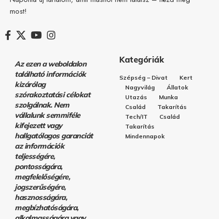
most!
Kategóriák
Az ezen a weboldalon
található információk
Szépség – Divat
Kert
kizárólag
Nagyvilág
Állatok
szórakoztatási célokat
Utazás
Munka
szolgálnak. Nem
Család
Takarítás
vállalunk semmiféle
Tech/IT
Család
kifejezett vagy
Takarítás
hallgatólagos garanciát
Mindennapok
az információk
teljességére,
pontosságára,
megfelelőségére,
jogszerűségére,
hasznosságára,
megbízhatóságára,
alkalmasságára vagy