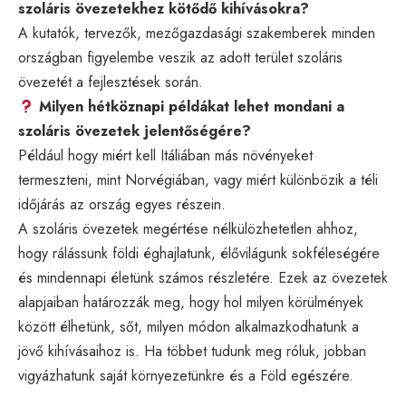
szoláris övezetekhez kötődő kihívásokra?
A kutatók, tervezők, mezőgazdasági szakemberek minden
országban figyelembe veszik az adott terület szoláris
övezetét a fejlesztések során.
Milyen hétköznapi példákat lehet mondani a
szoláris övezetek jelentőségére?
Például hogy miért kell Itáliában más növényeket
termeszteni, mint Norvégiában, vagy miért különbözik a téli
időjárás az ország egyes részein.
A szoláris övezetek megértése nélkülözhetetlen ahhoz,
hogy rálássunk földi éghajlatunk, élővilágunk sokféleségére
és mindennapi életünk számos részletére. Ezek az övezetek
alapjaiban határozzák meg, hogy hol milyen körülmények
között élhetünk, sőt, milyen módon alkalmazkodhatunk a
jövő kihívásaihoz is. Ha többet tudunk meg róluk, jobban
vigyázhatunk saját környezetünkre és a Föld egészére.