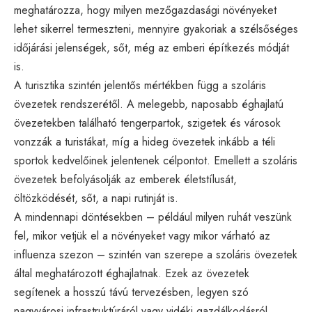
meghatározza, hogy milyen mezőgazdasági növényeket
lehet sikerrel termeszteni, mennyire gyakoriak a szélsőséges
időjárási jelenségek, sőt, még az emberi építkezés módját
is.
A turisztika szintén jelentős mértékben függ a szoláris
övezetek rendszerétől. A melegebb, naposabb éghajlatú
övezetekben található tengerpartok, szigetek és városok
vonzzák a turistákat, míg a hideg övezetek inkább a téli
sportok kedvelőinek jelentenek célpontot. Emellett a szoláris
övezetek befolyásolják az emberek életstílusát,
öltözködését, sőt, a napi rutinját is.
A mindennapi döntésekben – például milyen ruhát veszünk
fel, mikor vetjük el a növényeket vagy mikor várható az
influenza szezon – szintén van szerepe a szoláris övezetek
által meghatározott éghajlatnak. Ezek az övezetek
segítenek a hosszú távú tervezésben, legyen szó
nagyvárosi infrastruktúráról vagy vidéki gazdálkodásról.