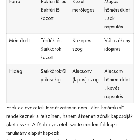
Forró
Ráktérítő és
Közel
Magas
Baktérítő
merőleges
hőmérséklet
között
, sok
napsütés
Mérsékelt
Térítők és
Közepes
Változékony
Sarkkörök
szög
időjárás
között
Hideg
Sarkköröktől
Alacsony
Alacsony
pólusokig
(lapos) szög
hőmérséklet
, kevés
napsütés
Ezek az övezetek természetesen nem „éles határokkal”
rendelkeznek a felszínen, hanem átmeneti zónák kapcsolják
őket össze. A főbb övezetek szinte minden földrajzi
tanulmány alapját képezik.