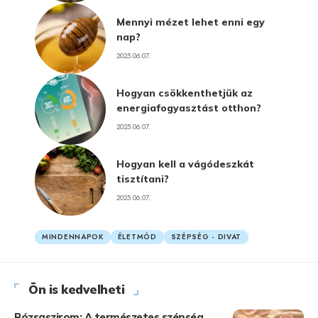
Mennyi mézet lehet enni egy
nap?
2025.06.07.
Hogyan csökkenthetjük az
energiafogyasztást otthon?
2025.06.07.
Hogyan kell a vágódeszkát
tisztítani?
2025.06.07.
MINDENNAPOK
ÉLETMÓD
SZÉPSÉG - DIVAT
Ön is kedvelheti
Rózsaszirom: A természetes szépség