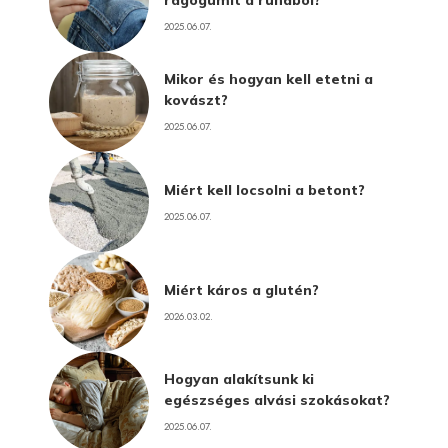
rágógumit a ruhából?
2025.06.07.
Mikor és hogyan kell etetni a
kovászt?
2025.06.07.
Miért kell locsolni a betont?
2025.06.07.
Miért káros a glutén?
2026.03.02.
Hogyan alakítsunk ki
egészséges alvási szokásokat?
2025.06.07.