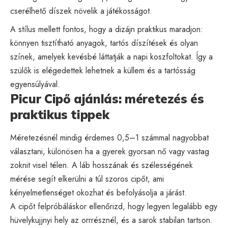
cserélhető díszek növelik a játékosságot.
A stílus mellett fontos, hogy a dizájn praktikus maradjon:
könnyen tisztítható anyagok, tartós díszítések és olyan
színek, amelyek kevésbé láttatják a napi koszfoltokat. Így a
szülők is elégedettek lehetnek a küllem és a tartósság
egyensúlyával.
Picur Cipő ajánlás: méretezés és
praktikus tippek
Méretezésnél mindig érdemes 0,5–1 számmal nagyobbat
választani, különösen ha a gyerek gyorsan nő vagy vastag
zoknit visel télen. A láb hosszának és szélességének
mérése segít elkerülni a túl szoros cipőt, ami
kényelmetlenséget okozhat és befolyásolja a járást.
A cipőt felpróbáláskor ellenőrizd, hogy legyen legalább egy
hüvelykujjnyi hely az orrrésznél, és a sarok stabilan tartson.