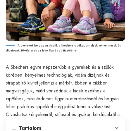
A gyerekek boldogan viselik a Skechers cipőket, amelyek kényelmesek és
divatosak, tökéletesek az iskolába és a játszótérre.
A Skechers egyre népszerűbb a gyerekek és a szülők
körében: kényelmes technológiák, vidám dizájnok és
strapabíró kivitel jellemzi a márkát. Ebben a cikkben
megvizsgáljuk, miért vonzódnak a kicsik ezekhez a
cipőkhez, mire érdemes figyelni méretezésnél és hogyan
lehet praktikus tippekkel még jobbá tenni a választást.
Olvashatsz kényelemről, stílusról és gyakori kérdésekről is.
Tartalom