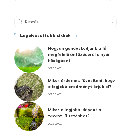
Legolvasottabb cikkek
Hogyan gondoskodjunk a fű
megfelelő öntözéséről a nyári
hőségben?
2025.06.07.
Mikor érdemes füvesíteni, hogy
a legjobb eredményt érjük el?
2025.06.07.
Mikor a legjobb időpont a
tavaszi ültetéshez?
2025.06.07.