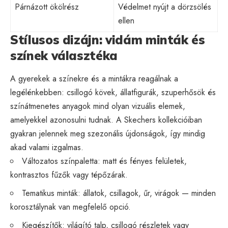
Párnázott ökölrész
Védelmet nyújt a dörzsölés
ellen
Stílusos dizájn: vidám minták és
színek választéka
A gyerekek a színekre és a mintákra reagálnak a
legélénkebben: csillogó kövek, állatfigurák, szuperhősök és
színátmenetes anyagok mind olyan vizuális elemek,
amelyekkel azonosulni tudnak. A Skechers kollekcióiban
gyakran jelennek meg szezonális újdonságok, így mindig
akad valami izgalmas.
Változatos színpaletta: matt és fényes felületek,
kontrasztos fűzők vagy tépőzárak.
Tematikus minták: állatok, csillagok, űr, virágok — minden
korosztálynak van megfelelő opció.
Kiegészítők: világító talp, csillogó részletek vagy