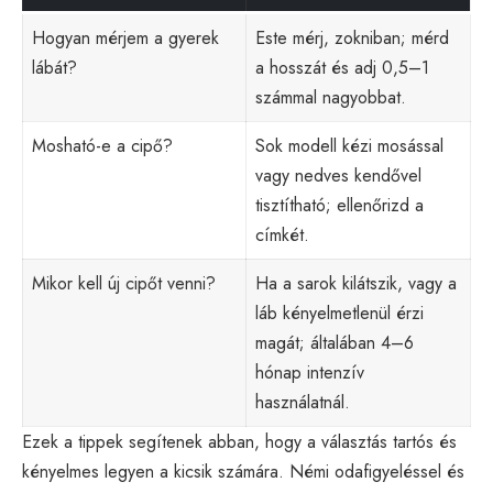
Hogyan mérjem a gyerek
Este mérj, zokniban; mérd
lábát?
a hosszát és adj 0,5–1
számmal nagyobbat.
Mosható-e a cipő?
Sok modell kézi mosással
vagy nedves kendővel
tisztítható; ellenőrizd a
címkét.
Mikor kell új cipőt venni?
Ha a sarok kilátszik, vagy a
láb kényelmetlenül érzi
magát; általában 4–6
hónap intenzív
használatnál.
Ezek a tippek segítenek abban, hogy a választás tartós és
kényelmes legyen a kicsik számára. Némi odafigyeléssel és