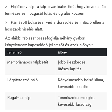
Hajlékony talp: a talp olyan kialakítású, hogy követi a láb
természetes mozgását futás és ugrálás közben.
Párnázott bokarész: véd a dörzsölés és irritáció ellen a
hosszabb viselés alatt.
Az alábbi táblázat összefoglalja néhány gyakori
kényelemhez kapcsolódó jellemzőt és azok előnyeit:
Jellemző
Előny
Memóriahabos talpbetét
Jobb illeszkedés,
ütéscsillapítás
Légáteresztő háló
Kényelmesebb belső klíma,
kevesebb izzadás
Rugalmas talp
Természetes mozgás,
kevesebb fáradtság