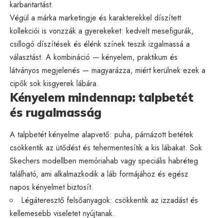
karbantartást.
Végül a márka marketingje és karakterekkel díszített
kollekciói is vonzzák a gyerekeket: kedvelt mesefigurák,
csillogó díszítések és élénk színek teszik izgalmassá a
választást. A kombináció — kényelem, praktikum és
látványos megjelenés — magyarázza, miért kerülnek ezek a
cipők sok kisgyerek lábára.
Kényelem mindennap: talpbetét
és rugalmasság
A talpbetét kényelme alapvető: puha, párnázott betétek
csökkentik az ütődést és tehermentesítik a kis lábakat. Sok
Skechers modellben memóriahab vagy speciális habréteg
található, ami alkalmazkodik a láb formájához és egész
napos kényelmet biztosít.
Légáteresztő felsőanyagok: csökkentik az izzadást és
kellemesebb viseletet nyújtanak.