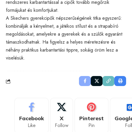
rendszeres karbantartással a cipők tovább megőrzik
formájukat és komfortjukat.
A
Skechers gyerekcipők
népszerűségének titka egyszerű:
kombinálják a kényelmet, a játékos stílust és a strapabíró
megoldásokat, amelyekre a gyerekek és a szülők egyaránt
támaszkodhatnak. Ha figyelsz a helyes méretezésre és
néhány praktikus karbantartási tippre, sokáig öröm lesz a
viselésük.
Facebook
X
Pinterest
Googl
Like
Follow
Pin
Fol