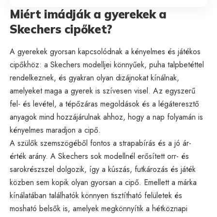
Miért imádják a gyerekek a
Skechers cipőket?
A gyerekek gyorsan kapcsolódnak a kényelmes és játékos
cipőkhöz: a Skechers modelljei könnyűek, puha talpbetéttel
rendelkeznek, és gyakran olyan dizájnokat kínálnak,
amelyeket maga a gyerek is szívesen visel. Az egyszerű
fel- és levétel, a tépőzáras megoldások és a légáteresztő
anyagok mind hozzájárulnak ahhoz, hogy a nap folyamán is
kényelmes maradjon a cipő.
A szülők szemszögéből fontos a strapabírás és a jó ár-
érték arány. A Skechers sok modellnél erősített orr- és
sarokrészszel dolgozik, így a kúszás, futkározás és játék
közben sem kopik olyan gyorsan a cipő. Emellett a márka
kínálatában találhatók könnyen tisztítható felületek és
mosható belsők is, amelyek megkönnyítik a hétköznapi