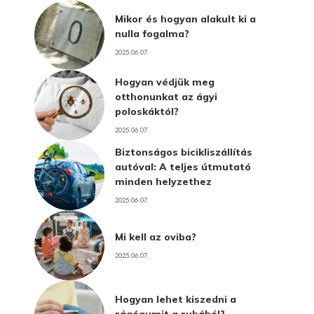
Mikor és hogyan alakult ki a
nulla fogalma?
2025.06.07.
Hogyan védjük meg
otthonunkat az ágyi
poloskáktól?
2025.06.07.
Biztonságos bicikliszállítás
autóval: A teljes útmutató
minden helyzethez
2025.06.07.
Mi kell az oviba?
2025.06.07.
Hogyan lehet kiszedni a