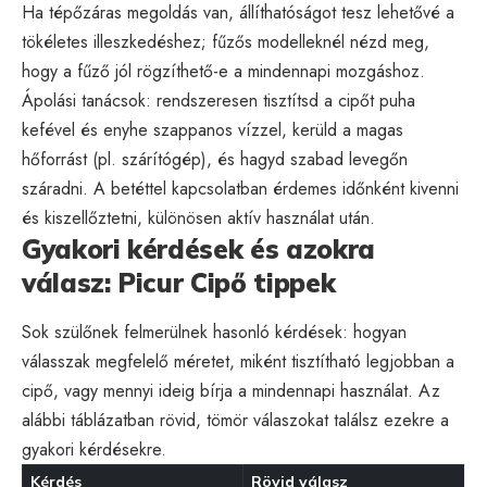
Ha tépőzáras megoldás van, állíthatóságot tesz lehetővé a
tökéletes illeszkedéshez; fűzős modelleknél nézd meg,
hogy a fűző jól rögzíthető-e a mindennapi mozgáshoz.
Ápolási tanácsok: rendszeresen tisztítsd a cipőt puha
kefével és enyhe szappanos vízzel, kerüld a magas
hőforrást (pl. szárítógép), és hagyd szabad levegőn
száradni. A betéttel kapcsolatban érdemes időnként kivenni
és kiszellőztetni, különösen aktív használat után.
Gyakori kérdések és azokra
válasz: Picur Cipő tippek
Sok szülőnek felmerülnek hasonló kérdések: hogyan
válasszak megfelelő méretet, miként tisztítható legjobban a
cipő, vagy mennyi ideig bírja a mindennapi használat. Az
alábbi táblázatban rövid, tömör válaszokat találsz ezekre a
gyakori kérdésekre.
Kérdés
Rövid válasz