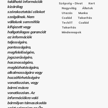
található információk
Szépség – Divat
Kert
kizárólag
Nagyvilág
Állatok
szórakoztatási célokat
Utazás
Munka
szolgálnak. Nem
Család
Takarítás
vállalunk semmiféle
Tech/IT
Család
kifejezett vagy
Takarítás
hallgatólagos garanciát
Mindennapok
az információk
teljességére,
pontosságára,
megfelelőségére,
jogszerűségére,
hasznosságára,
megbízhatóságára,
alkalmasságára vagy
hozzáférhetőségére
vonatkozóan, vagy
bármi másra
vonatkozóan. Az
információkra való
bármilyen támaszkodás
ezért szigorúan az Ön