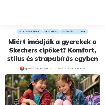
MINDENNAPOK
ÉLETMÓD
SZÉPSÉG - DIVAT
Miért imádják a gyerekek a
Skechers cipőket? Komfort,
stílus és strapabírás egyben
BY
JÓHATUDOD
KÖZZÉTETT: 2026.02.23.
5 PERC OLVASÁS