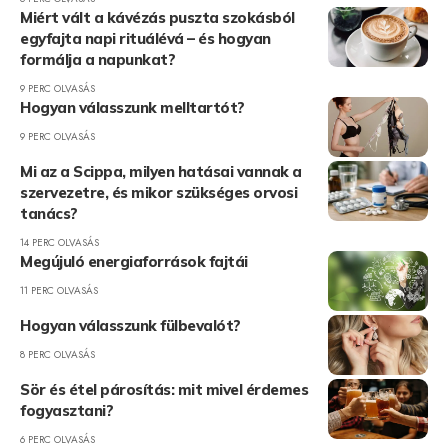
Miért vált a kávézás puszta szokásból
egyfajta napi rituálévá – és hogyan
formálja a napunkat?
9 PERC OLVASÁS
Hogyan válasszunk melltartót?
9 PERC OLVASÁS
Mi az a Scippa, milyen hatásai vannak a
szervezetre, és mikor szükséges orvosi
tanács?
14 PERC OLVASÁS
Megújuló energiaforrások fajtái
11 PERC OLVASÁS
Hogyan válasszunk fülbevalót?
8 PERC OLVASÁS
Sör és étel párosítás: mit mivel érdemes
fogyasztani?
6 PERC OLVASÁS