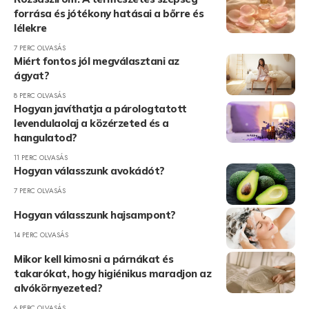
forrása és jótékony hatásai a bőrre és
lélekre
7 PERC OLVASÁS
Miért fontos jól megválasztani az
ágyat?
8 PERC OLVASÁS
Hogyan javíthatja a párologtatott
levendulaolaj a közérzeted és a
hangulatod?
11 PERC OLVASÁS
Hogyan válasszunk avokádót?
7 PERC OLVASÁS
Hogyan válasszunk hajsampont?
14 PERC OLVASÁS
Mikor kell kimosni a párnákat és
takarókat, hogy higiénikus maradjon az
alvókörnyezeted?
6 PERC OLVASÁS