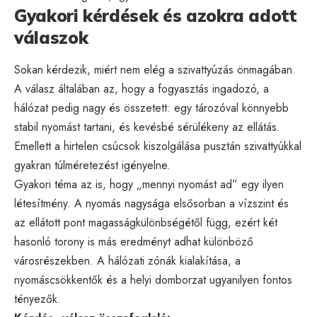
Gyakori kérdések és azokra adott
válaszok
Sokan kérdezik, miért nem elég a szivattyúzás önmagában.
A válasz általában az, hogy a fogyasztás ingadozó, a
hálózat pedig nagy és összetett: egy tározóval könnyebb
stabil nyomást tartani, és kevésbé sérülékeny az ellátás.
Emellett a hirtelen csúcsok kiszolgálása pusztán szivattyúkkal
gyakran túlméretezést igényelne.
Gyakori téma az is, hogy „mennyi nyomást ad” egy ilyen
létesítmény. A nyomás nagysága elsősorban a vízszint és
az ellátott pont magasságkülönbségétől függ, ezért két
hasonló torony is más eredményt adhat különböző
városrészekben. A hálózati zónák kialakítása, a
nyomáscsökkentők és a helyi domborzat ugyanilyen fontos
tényezők.