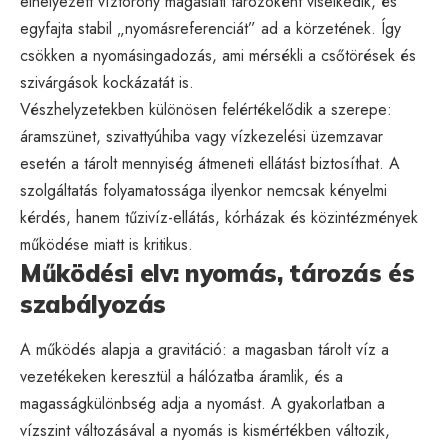
elhelyezett víztorony magaslati tározóként viselkedik, és
egyfajta stabil „nyomásreferenciát” ad a körzetének. Így
csökken a nyomásingadozás, ami mérsékli a csőtörések és
szivárgások kockázatát is.
Vészhelyzetekben különösen felértékelődik a szerepe:
áramszünet, szivattyúhiba vagy vízkezelési üzemzavar
esetén a tárolt mennyiség átmeneti ellátást biztosíthat. A
szolgáltatás folyamatossága ilyenkor nemcsak kényelmi
kérdés, hanem tűzivíz-ellátás, kórházak és közintézmények
működése miatt is kritikus.
Működési elv: nyomás, tározás és
szabályozás
A működés alapja a gravitáció: a magasban tárolt víz a
vezetékeken keresztül a hálózatba áramlik, és a
magasságkülönbség adja a nyomást. A gyakorlatban a
vízszint változásával a nyomás is kismértékben változik,