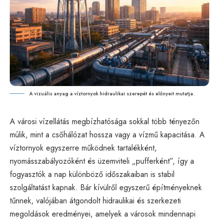
A vizuális anyag a víztornyok hidraulikai szerepét és előnyeit mutatja.
A városi vízellátás megbízhatósága sokkal több tényezőn
múlik, mint a csőhálózat hossza vagy a vízmű kapacitása. A
víztornyok egyszerre működnek tartalékként,
nyomásszabályozóként és üzemviteli „pufferként”, így a
fogyasztók a nap különböző időszakaiban is stabil
szolgáltatást kapnak. Bár kívülről egyszerű építményeknek
tűnnek, valójában átgondolt hidraulikai és szerkezeti
megoldások eredményei, amelyek a városok mindennapi