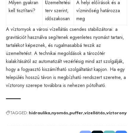
Milyen gyakran
Üzemeltetési
A helyi előírások és a
kell tisztítani?
terv szerint,
vízminőség határozza
időszakosan
meg
A víztornyok a városi vízellátás csendes stabilizátorai: a
gravitációt használva segítenek egyenletes nyomást tartani,
tartalékot képeznek, és rugalmasabbá teszik az
üzemeltetést. A technikai megoldások a tározótér
kialakításától az automatizált vezérlésig mind azt szolgálják,
hogy a fogyasztó kiszámítható szolgáltatást kapjon. Ha egy
település hosszú távon is megbízható rendszert szeretne, a
víztorony szerepe továbbra is nehezen pótolható.
TAGGED:
hidraulika
nyomás
puffer
vízellátás
víztorony