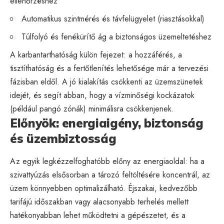
ellenőrzéshez
Automatikus szintmérés és távfelügyelet (riasztásokkal)
Túlfolyó és fenékürítő ág a biztonságos üzemeltetéshez
A karbantarthatóság külön fejezet: a hozzáférés, a
tisztíthatóság és a fertőtlenítés lehetősége már a tervezési
fázisban eldől. A jó kialakítás csökkenti az üzemszünetek
idejét, és segít abban, hogy a vízminőségi kockázatok
(például pangó zónák) minimálisra csökkenjenek.
Előnyök: energiaigény, biztonság
és üzembiztosság
Az egyik legkézzelfoghatóbb előny az energiaoldal: ha a
szivattyúzás elsősorban a tározó feltöltésére koncentrál, az
üzem könnyebben optimalizálható. Éjszakai, kedvezőbb
tarifájú időszakban vagy alacsonyabb terhelés mellett
hatékonyabban lehet működtetni a gépészetet, és a