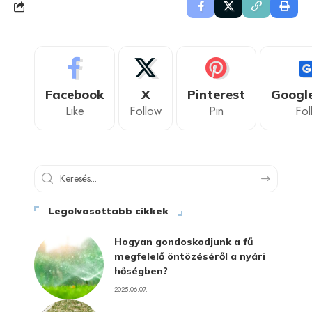
Facebook
X
Pinterest
Googl
Like
Follow
Pin
Fol
Legolvasottabb cikkek
Hogyan gondoskodjunk a fű
megfelelő öntözéséről a nyári
hőségben?
2025.06.07.