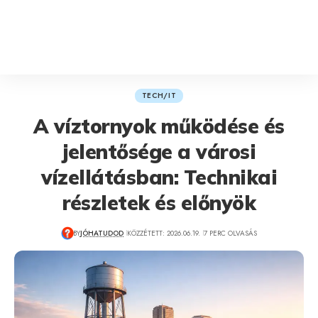
TECH/IT
A víztornyok működése és
jelentősége a városi
vízellátásban: Technikai
részletek és előnyök
BY
JÓHATUDOD
KÖZZÉTETT: 2026.06.19.
7 PERC OLVASÁS