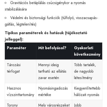
Gravitációs betáplálás csúcsigénykor a nyomás
stabilizálására
Védelmi és biztonsági funkciók (túlfolyó, visszacsapás-
gátlás, légtelenítés)
Tipikus paraméterek és hatásuk (tájékoztató
jelleggel):
Paraméter
Mit befolyásol?
Gyakorlati
következmény
Tározási
Mennyi ideig
Több tartalék,
térfogat
tartható az ellátás
de nagyobb
zavar esetén
létesítmény
Hasznos
Nyomásingadozás
Kiegyenlítettebb
vízszinttartomány
mértéke
hálózati nyomás
Torony
Mely városrészeket
Jobb