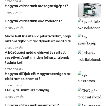
6 PERC OLVASÁS
Hogyan válasszunk mosogatógépet?
9 PERC OLVASÁS
Hogyan válasszunk okostelefont?
17 PERC OLVASÁS
Mikor kell frissíteni a jelszavaidat, hogy
biztonságban maradjanak az adataid?
5 PERC OLVASÁS
A közösségi média előnyei és rejtett
veszélyei: Amit minden felhasználónak
tudnia kell
7 PERC OLVASÁS
Hogyan állítjuk elő Magyarországon az
elektromos áramot?
10 PERC OLVASÁS
CNG gáz, mint üzemanyag
10 PERC OLVASÁS
Hogyan válasszunk nyomtatót?