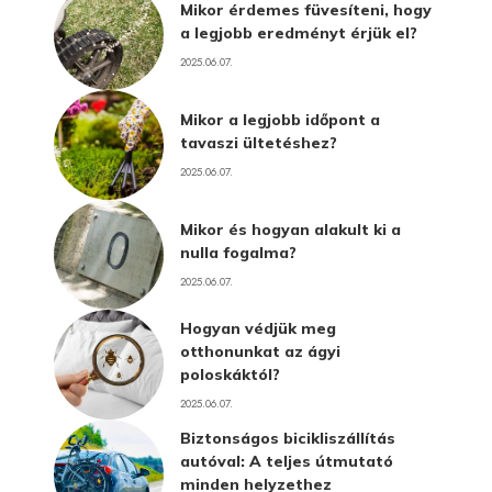
Mikor érdemes füvesíteni, hogy
a legjobb eredményt érjük el?
2025.06.07.
Mikor a legjobb időpont a
tavaszi ültetéshez?
2025.06.07.
Mikor és hogyan alakult ki a
nulla fogalma?
2025.06.07.
Hogyan védjük meg
otthonunkat az ágyi
poloskáktól?
2025.06.07.
Biztonságos bicikliszállítás
autóval: A teljes útmutató
minden helyzethez