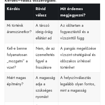
Kérdés–válasz összefoglaló:
Kérdés
Rövid
Mit érdemes
válasz
megjegyezni?
Mi történik
A tározó
Az időtartam a
áramszünetkor?
ideig-óráig
fogyasztástól és a
ellátást ad
vízszinttől függ
Kell-e benne
Nem, de az
A pangás megelőzése
folyamatosan
üzemeltetés
vízszint-stratégiával és
„mozgatni” a
figyel a
időszakos ürítéssel
vizet?
frissülésre
történhet
Miért magas
A magasság
A helyszínválasztás
építmény?
adja a
legalább olyan fontos,
szükséges
mint a magasság
nyomást