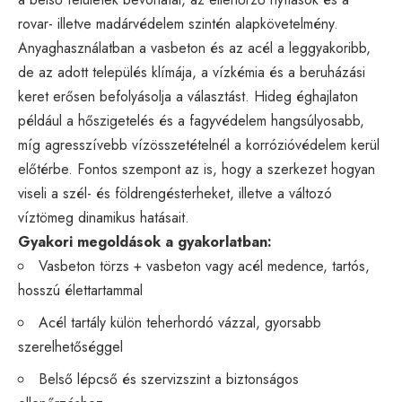
rovar- illetve madárvédelem szintén alapkövetelmény.
Anyaghasználatban a vasbeton és az acél a leggyakoribb,
de az adott település klímája, a vízkémia és a beruházási
keret erősen befolyásolja a választást. Hideg éghajlaton
például a hőszigetelés és a fagyvédelem hangsúlyosabb,
míg agresszívebb vízösszetételnél a korrózióvédelem kerül
előtérbe. Fontos szempont az is, hogy a szerkezet hogyan
viseli a szél- és földrengésterheket, illetve a változó
víztömeg dinamikus hatásait.
Gyakori megoldások a gyakorlatban:
Vasbeton törzs + vasbeton vagy acél medence, tartós,
hosszú élettartammal
Acél tartály külön teherhordó vázzal, gyorsabb
szerelhetőséggel
Belső lépcső és szervizszint a biztonságos