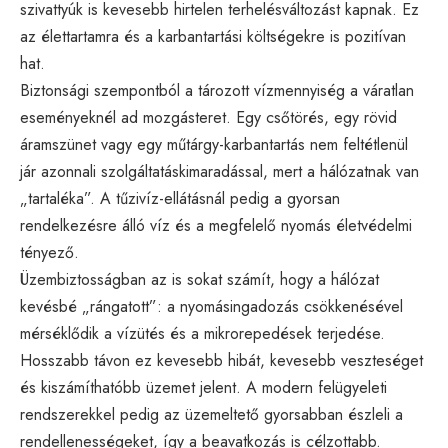
szivattyúk is kevesebb hirtelen terhelésváltozást kapnak. Ez
az élettartamra és a karbantartási költségekre is pozitívan
hat.
Biztonsági szempontból a tározott vízmennyiség a váratlan
eseményeknél ad mozgásteret. Egy csőtörés, egy rövid
áramszünet vagy egy műtárgy-karbantartás nem feltétlenül
jár azonnali szolgáltatáskimaradással, mert a hálózatnak van
„tartaléka”. A tűzivíz-ellátásnál pedig a gyorsan
rendelkezésre álló víz és a megfelelő nyomás életvédelmi
tényező.
Üzembiztosságban az is sokat számít, hogy a hálózat
kevésbé „rángatott”: a nyomásingadozás csökkenésével
mérséklődik a vízütés és a mikrorepedések terjedése.
Hosszabb távon ez kevesebb hibát, kevesebb veszteséget
és kiszámíthatóbb üzemet jelent. A modern felügyeleti
rendszerekkel pedig az üzemeltető gyorsabban észleli a
rendellenességeket, így a beavatkozás is célzottabb.