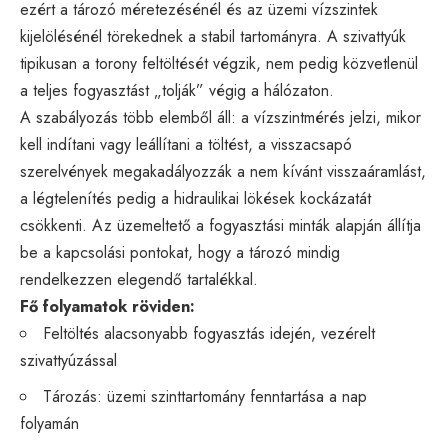
ezért a tározó méretezésénél és az üzemi vízszintek
kijelölésénél törekednek a stabil tartományra. A szivattyúk
tipikusan a torony feltöltését végzik, nem pedig közvetlenül
a teljes fogyasztást „tolják” végig a hálózaton.
A szabályozás több elemből áll: a vízszintmérés jelzi, mikor
kell indítani vagy leállítani a töltést, a visszacsapó
szerelvények megakadályozzák a nem kívánt visszaáramlást,
a légtelenítés pedig a hidraulikai lökések kockázatát
csökkenti. Az üzemeltető a fogyasztási minták alapján állítja
be a kapcsolási pontokat, hogy a tározó mindig
rendelkezzen elegendő tartalékkal.
Fő folyamatok röviden:
Feltöltés alacsonyabb fogyasztás idején, vezérelt
szivattyúzással
Tározás: üzemi szinttartomány fenntartása a nap
folyamán