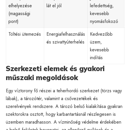
elhelyezése
lát el jól
lefedettség,
(magassági
kevesebb
pont)
nyomásfokozó
Töltési ütemezés
Energiafelhasználás
Kedvezőbb
és szivattyúterhelés
üzem,
kevesebb
indítás
Szerkezeti elemek és gyakori
műszaki megoldások
Egy víztorony fő részei a teherhordó szerkezet (törzs vagy
lábak), a tározótér, valamint a csővezetékek és
szerelvények rendszere. A tározó belső kialakítása gyakran
szektorokra osztott, hogy karbantartásnál részlegesen is
üzemben maradhasson. A vízminőség védelme érdekében
a belső felületek bevonatai, az ellenőrző nyílások és a