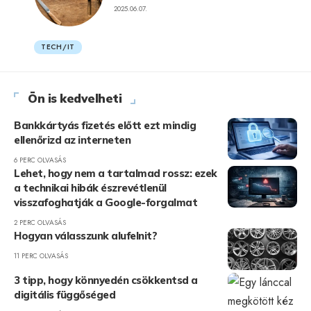
2025.06.07.
TECH/IT
Ön is kedvelheti
Bankkártyás fizetés előtt ezt mindig
ellenőrizd az interneten
6 PERC OLVASÁS
Lehet, hogy nem a tartalmad rossz: ezek
a technikai hibák észrevétlenül
visszafoghatják a Google-forgalmat
2 PERC OLVASÁS
Hogyan válasszunk alufelnit?
11 PERC OLVASÁS
3 tipp, hogy könnyedén csökkentsd a
digitális függőséged