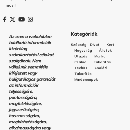
most!
Kategóriák
Az ezen a weboldalon
található információk
Szépség – Divat
Kert
kizárólag
Nagyvilág
Állatok
szórakoztatási célokat
Utazás
Munka
szolgálnak. Nem
Család
Takarítás
vállalunk semmiféle
Tech/IT
Család
kifejezett vagy
Takarítás
hallgatólagos garanciát
Mindennapok
az információk
teljességére,
pontosságára,
megfelelőségére,
jogszerűségére,
hasznosságára,
megbízhatóságára,
alkalmasságára vagy