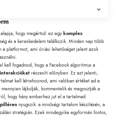
orm
 alapja, hogy megértsd: ez egy
komplex
össég és a kereskedelem találkozik. Minden nap több
n a platformot, ami óriási lehetőséget jelent azok
asználni.
l kell fogadnod, hogy a Facebook algoritmus a
 interakciókat
részesíti előnyben. Ez azt jelenti,
talmat kell létrehoznod, ami valóban értéket ad a
y mennyien lájkolják, kommentelik és megosztják a
ról, hogy hány emberhez jut el a tartalmad.
pilléren
nyugszik: a minőségi tartalom készítésén, a
zálási stratégián. Ezek mindegyike egyformán fontos,