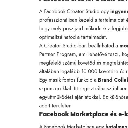
A Facebook Creator Studio egy
ingyen
professzionálisan kezeld a tartalmaidat é
hogy mely posztjaid működnek a legjobb
optimalizálhatod a tartalmadat.
A Creator Studio-ban beállíthatod a
mon
Partner Program, ami lehetővé teszi, h
megfelelő számú követőd és megtekintés
általában legalább 10 000 követőre és r
Egy másik fontos funkció a
Brand Coll
szponzorokkal. Itt regisztrálhatsz infl
együttműködési ajánlatokkal. Ez különös
adott területen.
Facebook Marketplace és e-
A Facebook Marketplace egy
hatalmas 