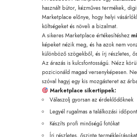
használt bútor, kézműves termékek, digit
Marketplace előnye, hogy helyi vásárlókho
költségeket és növeli a bizalmat.
A sikeres Marketplace értékesítéshez
mi
képeket nézik meg, és ha azok nem vonz
különböző szögekből, és írj részletes, ős
Az árazás is kulcsfontosságú. Nézz körü
pozicionáld magad versenyképesen. Ne 
szóval hagyj egy kis mozgásteret az árb
Marketplace sikertippek:
Válaszolj gyorsan az érdeklődőknek
Legyél rugalmas a találkozási időpo
Készíts profi minőségű fotókat
Írj részletes, őszinte termékleírásoka