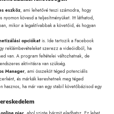
es eszköz
, ami lehetővé teszi számodra, hogy
s nyomon kövesd a teljesítményüket. Itt láthatod,
an, mikor a legaktívabbak a követőid, és hogyan
etizálási opciókat
is. Ide tartozik a Facebook
ogy reklámbevételeket szerezz a videóidból, ha
ed van. A program feltételei változhatnak, de
endszeres aktivitásra van szükség.
abs Manager
, ami összeköt téged potenciális
uencerként, és márkák kereshetnek meg téged
en hasznos, ha már van egy stabil követőbázisod egy
kereskedelem
online piac
, ahol szinte bármit eladhatsz. Ez lehet