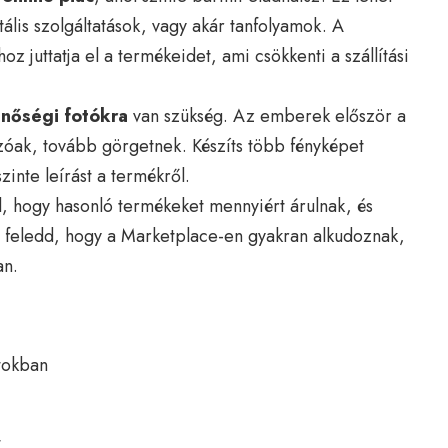
ális szolgáltatások, vagy akár tanfolyamok. A
z juttatja el a termékeidet, ami csökkenti a szállítási
nőségi fotókra
van szükség. Az emberek először a
óak, tovább görgetnek. Készíts több fényképet
zinte leírást a termékről.
l, hogy hasonló termékeket mennyiért árulnak, és
feledd, hogy a Marketplace-en gyakran alkudoznak,
an.
ntokban
t