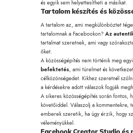
és egyik sem helyettesítheti a másikat.
Tartalom készítés és közössé
A tartalom az, ami megkülönböztet téged 
tartalomnak a Facebookon?
Az autenti
tartalmat szeretnek, ami vagy szórakozta
őket.
A közösségépítés nem történik meg egyi
befektetés
, ami türelmet és következ
célközönségedet. Kikhez szeretnél szó
a kérdésekre adott válaszok fogják megha
A sikeres közösségépítés során fontos,
követőiddel. Válaszolj a kommentekre, te
emberek szeretik, ha úgy érzik, hogy s
véleményükkel.
Facebook Creator Studio és 