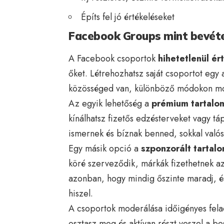
Építs fel jó értékeléseket
Facebook Groups mint bevéte
A Facebook csoportok
hihetetlenül é
őket. Létrehozhatsz saját csoportot egy 
közösséged van, különböző módokon mo
Az egyik lehetőség a
prémium tartalo
kínálhatsz fizetős edzésterveket vagy tá
ismernek és bíznak benned, sokkal valós
Egy másik opció a
szponzorált tartal
köré szerveződik, márkák fizethetnek a
azonban, hogy mindig őszinte maradj, és
hiszel.
A csoportok moderálása időigényes fela
osztasz meg és aktívan részt veszel a be