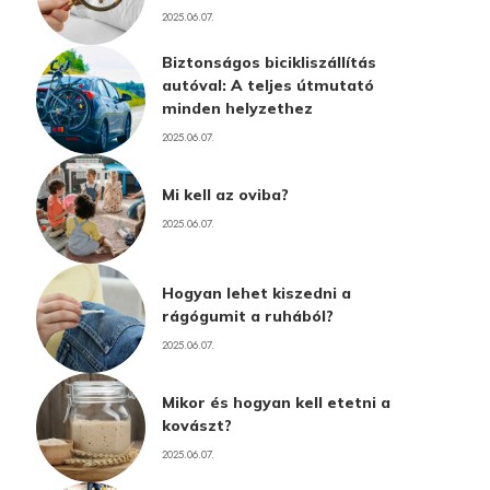
2025.06.07.
Biztonságos bicikliszállítás
autóval: A teljes útmutató
minden helyzethez
2025.06.07.
Mi kell az oviba?
2025.06.07.
Hogyan lehet kiszedni a
rágógumit a ruhából?
2025.06.07.
Mikor és hogyan kell etetni a
kovászt?
2025.06.07.