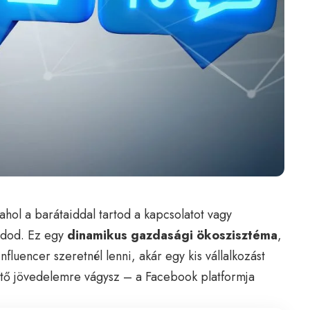
hol a barátaiddal tartod a kapcsolatot vagy
édod. Ez egy
dinamikus gazdasági ökoszisztéma
,
influencer szeretnél lenni, akár egy kis vállalkozást
zítő jövedelemre vágysz – a Facebook platformja