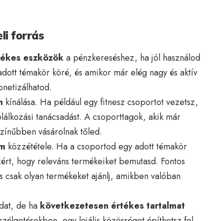
li forrás
rtékes eszközök
a pénzkereséshez, ha jól használod
adott témakör köré, és amikor már elég nagy és aktív
netizálhatod.
m
kínálása. Ha például egy fitnesz csoportot vezetsz,
plálkozási tanácsadást. A csoporttagok, akik már
zínűbben vásárolnak tőled.
om
közzététele. Ha a csoportod egy adott témakör
zért, hogy releváns termékeiket bemutasd. Fontos
 csak olyan termékeket ajánlj, amikben valóban
dat, de ha
következetesen értékes tartalmat
szélgetésekben, egy lojális közösséget építhetsz fel,