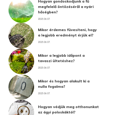
Hogyan gondoskodjunk a fű
megfelelő öntözéséről a nyári
hőségben?
2025.06.07.
Mikor érdemes füvesíteni, hogy
a legjobb eredményt érjük el?
2025.06.07.
Mikor a legjobb időpont a
tavaszi ültetéshez?
2025.06.07.
Mikor és hogyan alakult ki a
nulla fogalma?
2025.06.07.
Hogyan védjük meg otthonunkat
az ágyi poloskáktól?