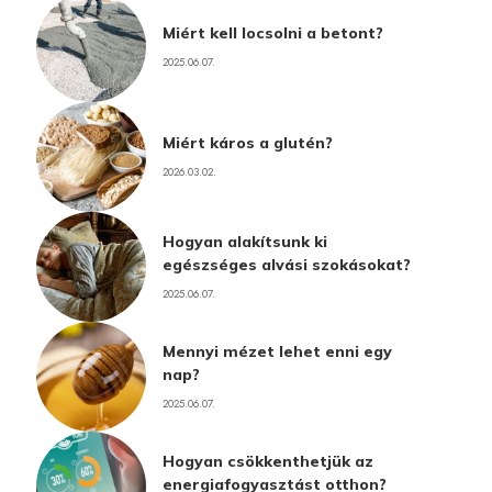
Miért kell locsolni a betont?
2025.06.07.
Miért káros a glutén?
2026.03.02.
Hogyan alakítsunk ki
egészséges alvási szokásokat?
2025.06.07.
Mennyi mézet lehet enni egy
nap?
2025.06.07.
Hogyan csökkenthetjük az
energiafogyasztást otthon?