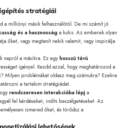
gépítés stratégiái
a milliónyi másik felhasználótól. De mi számít jó
kusság és a hasznosság
a kulcs. Az emberek olyan
tja őket, vagy megtanít nekik valamit, vagy inspirálja
k napról a másikra. Ez egy
hosszú távú
etességet igényel. Kezdd azzal, hogy meghatározod a
lni? Milyen problémákat oldasz meg számukra? Ezekre
tározni a tartalom stratégiádat.
 hogy
rendszeresen interakcióba lépj
a
gyél fel kérdéseket, indíts beszélgetéseket. Az
zemélyesen ismered őket, és törődsz a
monetizálási lehetőségek