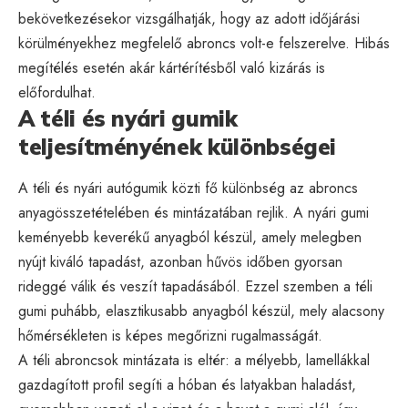
bekövetkezésekor vizsgálhatják, hogy az adott időjárási
körülményekhez megfelelő abroncs volt-e felszerelve. Hibás
megítélés esetén akár kártérítésből való kizárás is
előfordulhat.
A téli és nyári gumik
teljesítményének különbségei
A téli és nyári autógumik közti fő különbség az abroncs
anyagösszetételében és mintázatában rejlik. A nyári gumi
keményebb keverékű anyagból készül, amely melegben
nyújt kiváló tapadást, azonban hűvös időben gyorsan
rideggé válik és veszít tapadásából. Ezzel szemben a téli
gumi puhább, elasztikusabb anyagból készül, mely alacsony
hőmérsékleten is képes megőrizni rugalmasságát.
A téli abroncsok mintázata is eltér: a mélyebb, lamellákkal
gazdagított profil segíti a hóban és latyakban haladást,