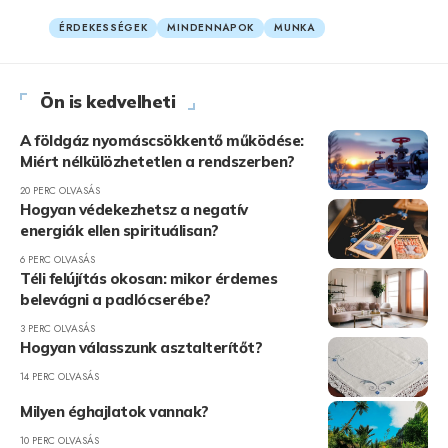
ÉRDEKESSÉGEK
MINDENNAPOK
MUNKA
Ön is kedvelheti
A földgáz nyomáscsökkentő működése:
Miért nélkülözhetetlen a rendszerben?
20 PERC OLVASÁS
Hogyan védekezhetsz a negatív
energiák ellen spirituálisan?
6 PERC OLVASÁS
Téli felújítás okosan: mikor érdemes
belevágni a padlócserébe?
3 PERC OLVASÁS
Hogyan válasszunk asztalterítőt?
14 PERC OLVASÁS
Milyen éghajlatok vannak?
10 PERC OLVASÁS