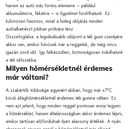
hanem az autó más fontos elemeire – például
akkumulátorra, fékekre – is figyelmet fordíthatunk. Ez
különösen hasznos, mivel a hideg időjárás minden
autóalkatrészt jobban próbára tesz.
Összefoglalva: a legideálisabb időpont a téli gumi cseréjére
akkor van, amikor hűvösek már a reggelek, de még nincs
igazán zord idő. Így felkészülten, biztonságosan indulhatunk
a téli időszakba.
Milyen hőmérsékletnél érdemes
már váltani?
A szakértők többsége egyetért abban, hogy már +7°C
körüli átlaghőmérsékletnél érdemes téli gumira váltani. Ez
nem azt jelenti, hogy minden reggel pontosan ennyi legyen
a hőmérséklet, hanem általánosságban akkor érdemes lépni,
amikor tartósan előfordulnak ilyen alacsony értékek. A nyári