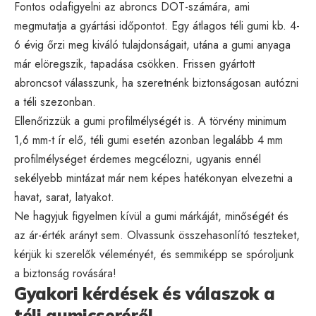
Fontos odafigyelni az abroncs DOT-számára, ami
megmutatja a gyártási időpontot. Egy átlagos téli gumi kb. 4-
6 évig őrzi meg kiváló tulajdonságait, utána a gumi anyaga
már elöregszik, tapadása csökken. Frissen gyártott
abroncsot válasszunk, ha szeretnénk biztonságosan autózni
a téli szezonban.
Ellenőrizzük a gumi profilmélységét is. A törvény minimum
1,6 mm-t ír elő, téli gumi esetén azonban legalább 4 mm
profilmélységet érdemes megcélozni, ugyanis ennél
sekélyebb mintázat már nem képes hatékonyan elvezetni a
havat, sarat, latyakot.
Ne hagyjuk figyelmen kívül a gumi márkáját, minőségét és
az ár-érték arányt sem. Olvassunk összehasonlító teszteket,
kérjük ki szerelők véleményét, és semmiképp se spóroljunk
a biztonság rovására!
Gyakori kérdések és válaszok a
téli gumicseréről