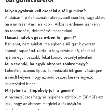
Milyen gyakran kell cserélni a téli gumikat?
Általában 4-6 év használat után javasolt cserélni, vagy akkor,
ha a mintázat 4 mm alá kopik. Akkor is érdemes újat venni,
ha repedezést, deformációt tapasztalunk.
Használhatok egész évben téli gumit?
Bár lehet, nem ajánlott. Melegben a téli gumik gyorsan
kopnak, tapadásuk romlik, a fogyasztás is nő, ráadásul
nyáron egy hosszabb fékút komoly veszélyt jelenthet.
Mi a teendő, ha egyik abroncs tönkremegy?
Lehetőleg azonos típusú és mintázatú téli gumit vásároljunk
a sérült helyére, hogy az autó összes kereke egyező
jellemzőkkel bírjon.
Mit jelent a „Hópehely-jel” a gumin?
A háromcsúcsos hegy és hópehely szimbólum (3PMSF) azt
jelzi, hogy az abroncs megfelel a téli időjárási