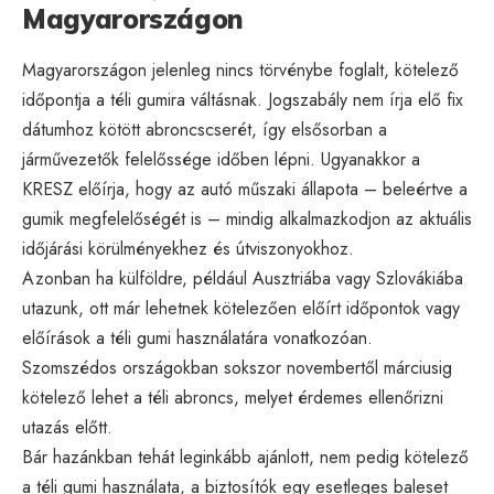
Magyarországon
Magyarországon jelenleg nincs törvénybe foglalt, kötelező
időpontja a téli gumira váltásnak. Jogszabály nem írja elő fix
dátumhoz kötött abroncscserét, így elsősorban a
járművezetők felelőssége időben lépni. Ugyanakkor a
KRESZ előírja, hogy az autó műszaki állapota – beleértve a
gumik megfelelőségét is – mindig alkalmazkodjon az aktuális
időjárási körülményekhez és útviszonyokhoz.
Azonban ha külföldre, például Ausztriába vagy Szlovákiába
utazunk, ott már lehetnek kötelezően előírt időpontok vagy
előírások a téli gumi használatára vonatkozóan.
Szomszédos országokban sokszor novembertől márciusig
kötelező lehet a téli abroncs, melyet érdemes ellenőrizni
utazás előtt.
Bár hazánkban tehát leginkább ajánlott, nem pedig kötelező
a téli gumi használata, a biztosítók egy esetleges baleset