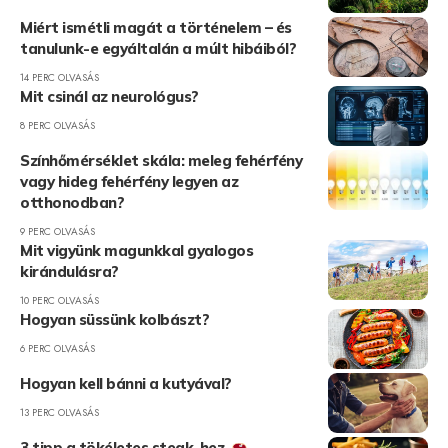
Miért ismétli magát a történelem – és
tanulunk-e egyáltalán a múlt hibáiból?
14 PERC OLVASÁS
Mit csinál az neurológus?
8 PERC OLVASÁS
Színhőmérséklet skála: meleg fehérfény
vagy hideg fehérfény legyen az
otthonodban?
9 PERC OLVASÁS
Mit vigyünk magunkkal gyalogos
kirándulásra?
10 PERC OLVASÁS
Hogyan süssünk kolbászt?
6 PERC OLVASÁS
Hogyan kell bánni a kutyával?
13 PERC OLVASÁS
3 tipp a tökéletes steak-hez.