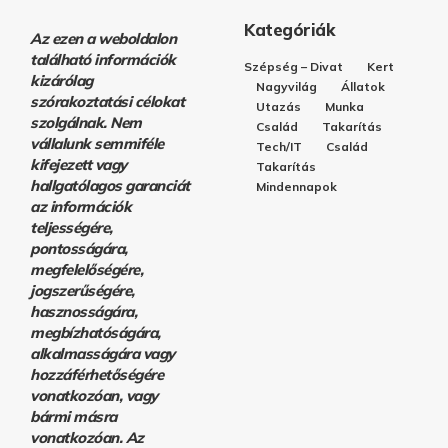
Kategóriák
Az ezen a weboldalon
található információk
Szépség – Divat
Kert
kizárólag
Nagyvilág
Állatok
szórakoztatási célokat
Utazás
Munka
szolgálnak. Nem
Család
Takarítás
vállalunk semmiféle
Tech/IT
Család
kifejezett vagy
Takarítás
hallgatólagos garanciát
Mindennapok
az információk
teljességére,
pontosságára,
megfelelőségére,
jogszerűségére,
hasznosságára,
megbízhatóságára,
alkalmasságára vagy
hozzáférhetőségére
vonatkozóan, vagy
bármi másra
vonatkozóan. Az