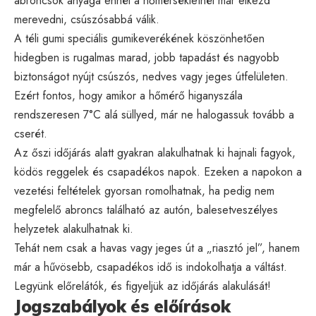
abroncsok anyaga ennél a hőmérsékletnél már elkezd
merevedni, csúszósabbá válik.
A téli gumi speciális gumikeverékének köszönhetően
hidegben is rugalmas marad, jobb tapadást és nagyobb
biztonságot nyújt csúszós, nedves vagy jeges útfelületen.
Ezért fontos, hogy amikor a hőmérő higanyszála
rendszeresen 7°C alá süllyed, már ne halogassuk tovább a
cserét.
Az őszi időjárás alatt gyakran alakulhatnak ki hajnali fagyok,
ködös reggelek és csapadékos napok. Ezeken a napokon a
vezetési feltételek gyorsan romolhatnak, ha pedig nem
megfelelő abroncs található az autón, balesetveszélyes
helyzetek alakulhatnak ki.
Tehát nem csak a havas vagy jeges út a „riasztó jel”, hanem
már a hűvösebb, csapadékos idő is indokolhatja a váltást.
Legyünk előrelátók, és figyeljük az időjárás alakulását!
Jogszabályok és előírások