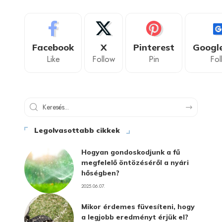
Facebook
X
Pinterest
Googl
Like
Follow
Pin
Fol
Legolvasottabb cikkek
Hogyan gondoskodjunk a fű
megfelelő öntözéséről a nyári
hőségben?
2025.06.07.
Mikor érdemes füvesíteni, hogy
a legjobb eredményt érjük el?