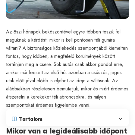
Az őszi hónapok beköszöntével egyre többen teszik fel
maguknak a kérdést: mikor is kell pontosan téli gumira
váltani? A biztonságos közlekedés szempontjából kiemelten
fontos, hogy időben, a megfelelő körülmények között
történjen meg a csere. Sok autós csak akkor gondol erre,
amikor már leesett az első hó, azonban a csúszós, jeges
utak előtt jóval előbb is eljöhet az ideje a váltásnak. Az
alábbiakban részletesen bemutatjuk, mikor és miért érdemes
átszerelni a kerekeket téli abroncsokra, és milyen
szempontokat érdemes figyelembe venni.
Tartalom
Mikor van a legideálisabb időpont