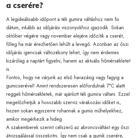
a cserére?
A legideálisabb időpont a téli gumira váltáshoz nem fix
dátum, inkább az időjárási viszonyokhoz igazodik. Sokan
október végére vagy november elejére időzítik a cserét,
főleg ha már érezhetően lehűlt a levegő. Azonban az őszi
időjárás igencsak változékony lehet, így nem érdemes
kizárólag a naptárt figyelni, hanem az aktuális hőmérsékletet
is.
Fontos, hogy ne várjunk az első havazásig vagy fagyig a
gumicserével! Amint rendszeresen előfordulnak 7°C alatti
reggeli hőmérsékletek, már ajánlott téli gumira váltani. Ezzel
megelőzhetjük a hosszabb szerviz várakozási időket is,
hiszen sokan egyszerre rohannak a gumis műhelyekhez,
amikor megérkezik a hideg.
A szakemberek szerint célszerű az abroncsváltást egy őszi
átvizsgálással összekötni. Így nem csak a gumik cserére,