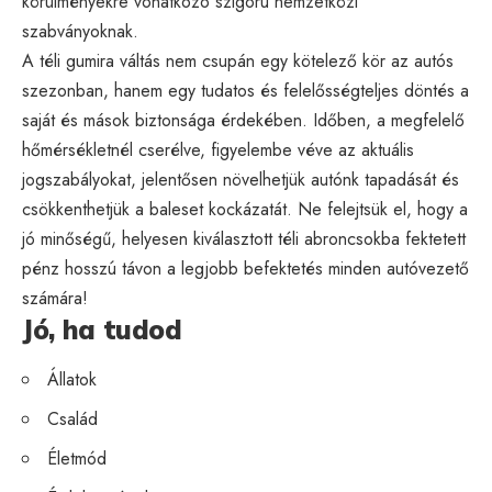
körülményekre vonatkozó szigorú nemzetközi
szabványoknak.
A téli gumira váltás nem csupán egy kötelező kör az autós
szezonban, hanem egy tudatos és felelősségteljes döntés a
saját és mások biztonsága érdekében. Időben, a megfelelő
hőmérsékletnél cserélve, figyelembe véve az aktuális
jogszabályokat, jelentősen növelhetjük autónk tapadását és
csökkenthetjük a baleset kockázatát. Ne felejtsük el, hogy a
jó minőségű, helyesen kiválasztott téli abroncsokba fektetett
pénz hosszú távon a legjobb befektetés minden autóvezető
számára!
Jó, ha tudod
Állatok
Család
Életmód