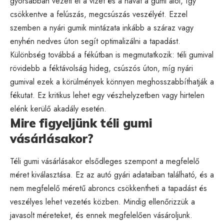
gyorsabban vezeti el a vizet és a havat a gumi alól, így
csökkentve a felúszás, megcsúszás veszélyét. Ezzel
szemben a nyári gumik mintázata inkább a száraz vagy
enyhén nedves úton segít optimalizálni a tapadást.
Különbség továbbá a fékútban is megmutatkozik: téli gumival
rövidebb a féktávolság hideg, csúszós úton, míg nyári
gumival ezek a körülmények könnyen meghosszabbíthatják a
fékutat. Ez kritikus lehet egy vészhelyzetben vagy hirtelen
elénk kerülő akadály esetén.
Mire figyeljünk téli gumi
vásárlásakor?
Téli gumi vásárlásakor elsődleges szempont a megfelelő
méret kiválasztása. Ez az autó gyári adataiban található, és a
nem megfelelő méretű abroncs csökkentheti a tapadást és
veszélyes lehet vezetés közben. Mindig ellenőrizzük a
javasolt méreteket, és ennek megfelelően vásároljunk.