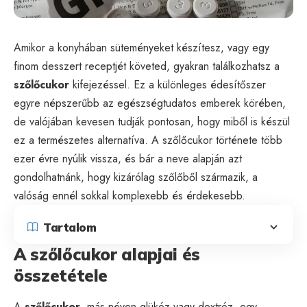
Amikor a konyhában süteményeket készítesz, vagy egy
finom desszert receptjét követed, gyakran találkozhatsz a
szőlőcukor
kifejezéssel. Ez a különleges édesítőszer
egyre népszerűbb az egészségtudatos emberek körében,
de valójában kevesen tudják pontosan, hogy miből is készül
ez a természetes alternatíva. A szőlőcukor története több
ezer évre nyúlik vissza, és bár a neve alapján azt
gondolhatnánk, hogy kizárólag szőlőből származik, a
valóság ennél sokkal komplexebb és érdekesebb.
Tartalom
A szőlőcukor alapjai és
összetétele
A
szőlőcukor
, más néven glükóz vagy dextróz, egy