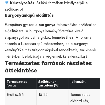
Kristályosítás
: Szilárd formában kristályosítják a
szőlőcukrot
Burgonyaalapú előállítás
Európában gyakori a
burgonya
felhasználása szőlőcukor
előállítására. A burgonya keményítőtartalma kiváló
alapanyagot biztosít a glükóz termeléséhez. A folyamat
hasonló a kukoricaalapú módszerhez, de a burgonya
keményítője más tulajdonságokkal rendelkezik, ami kisebb
mértékben befolyásolja a végtermék karakterisztikáját.
Természetes források részletes
áttekintése
Természetes
Szőlőcukor-
Jellemzők
forrás
tartalom (%)
Érett szőlő
15-25
Természetes
előfordulás,