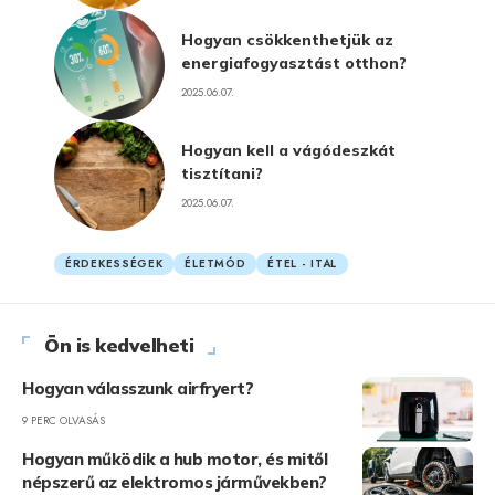
Hogyan csökkenthetjük az
energiafogyasztást otthon?
2025.06.07.
Hogyan kell a vágódeszkát
tisztítani?
2025.06.07.
ÉRDEKESSÉGEK
ÉLETMÓD
ÉTEL - ITAL
Ön is kedvelheti
Hogyan válasszunk airfryert?
9 PERC OLVASÁS
Hogyan működik a hub motor, és mitől
népszerű az elektromos járművekben?