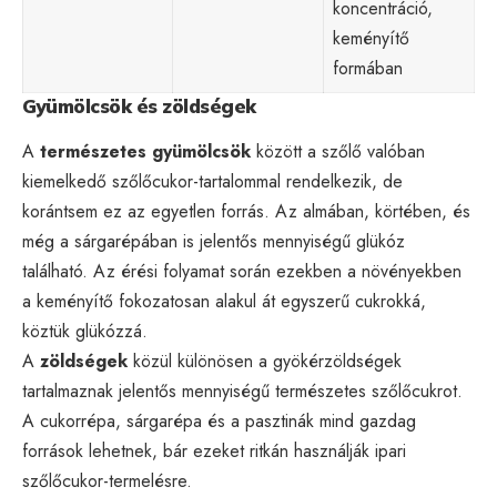
koncentráció,
keményítő
formában
Gyümölcsök és zöldségek
A
természetes gyümölcsök
között a szőlő valóban
kiemelkedő szőlőcukor-tartalommal rendelkezik, de
korántsem ez az egyetlen forrás. Az almában, körtében, és
még a sárgarépában is jelentős mennyiségű glükóz
található. Az érési folyamat során ezekben a növényekben
a keményítő fokozatosan alakul át egyszerű cukrokká,
köztük glükózzá.
A
zöldségek
közül különösen a gyökérzöldségek
tartalmaznak jelentős mennyiségű természetes szőlőcukrot.
A cukorrépa, sárgarépa és a pasztinák mind gazdag
források lehetnek, bár ezeket ritkán használják ipari
szőlőcukor-termelésre.