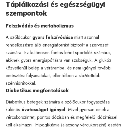
Táplálkozási és egészségügyi
szempontok
Felszívódás és metabolizmus
A szőlőcukor
gyors felszívódása
miatt azonnal
rendelkezésre álló energiaforrást biztosít a szervezet
számára. Ez különösen fontos lehet sportolók számára,
akiknek gyors energiapótlásra van szükségük. A glükóz
közvetlenül belép a véráramba, és nem igényel további
emésztési folyamatokat, ellentétben a složitettebb
szénhidrátokkal.
Diabetikus megfontolások
Diabetikus betegek számára a szőlőcukor fogyasztása
különös
óvatosságot igényel
. Mivel gyorsan emeli a
vércukorszintet, pontos dózisban és megfelelő időzítéssel
kell alkalmazni. Hipoglikémia (alacsony vércukorszint) esetén