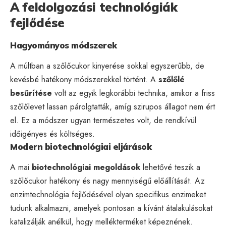
A feldolgozási technológiák
fejlődése
Hagyományos módszerek
A múltban a szőlőcukor kinyerése sokkal egyszerűbb, de
kevésbé hatékony módszerekkel történt. A
szőlőlé
besűrítése
volt az egyik legkorábbi technika, amikor a friss
szőlőlevet lassan párolgtatták, amíg szirupos állagot nem ért
el. Ez a módszer ugyan természetes volt, de rendkívül
időigényes és költséges.
Modern biotechnológiai eljárások
A mai
biotechnológiai megoldások
lehetővé teszik a
szőlőcukor hatékony és nagy mennyiségű előállítását. Az
enzimtechnológia fejlődésével olyan specifikus enzimeket
tudunk alkalmazni, amelyek pontosan a kívánt átalakulásokat
katalizálják anélkül, hogy mellékterméket képeznének.