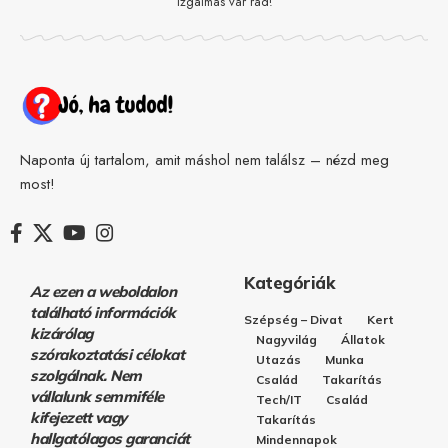
izgalmas vár rád!
Naponta új tartalom, amit máshol nem találsz – nézd meg
most!
Kategóriák
Az ezen a weboldalon
található információk
Szépség – Divat
Kert
kizárólag
Nagyvilág
Állatok
szórakoztatási célokat
Utazás
Munka
szolgálnak. Nem
Család
Takarítás
vállalunk semmiféle
Tech/IT
Család
kifejezett vagy
Takarítás
hallgatólagos garanciát
Mindennapok