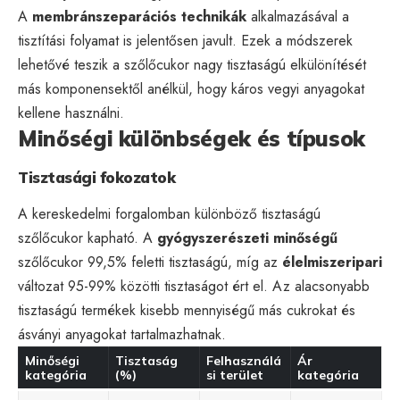
A
membránszeparációs technikák
alkalmazásával a
tisztítási folyamat is jelentősen javult. Ezek a módszerek
lehetővé teszik a szőlőcukor nagy tisztaságú elkülönítését
más komponensektől anélkül, hogy káros vegyi anyagokat
kellene használni.
Minőségi különbségek és típusok
Tisztasági fokozatok
A kereskedelmi forgalomban különböző tisztaságú
szőlőcukor kapható. A
gyógyszerészeti minőségű
szőlőcukor 99,5% feletti tisztaságú, míg az
élelmiszeripari
változat 95-99% közötti tisztaságot ért el. Az alacsonyabb
tisztaságú termékek kisebb mennyiségű más cukrokat és
ásványi anyagokat tartalmazhatnak.
Minőségi
Tisztaság
Felhasználá
Ár
kategória
(%)
si terület
kategória