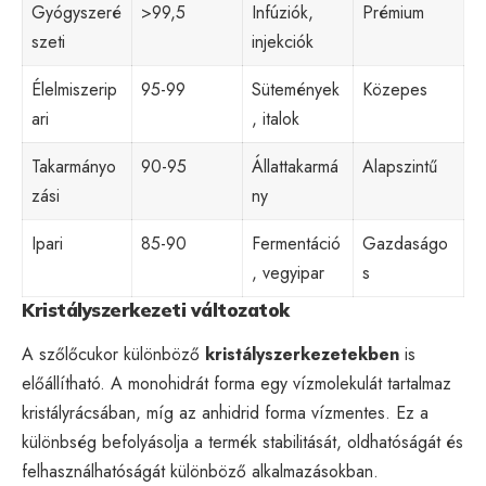
Gyógyszeré
>99,5
Infúziók,
Prémium
szeti
injekciók
Élelmiszerip
95-99
Sütemények
Közepes
ari
, italok
Takarmányo
90-95
Állattakarmá
Alapszintű
zási
ny
Ipari
85-90
Fermentáció
Gazdaságo
, vegyipar
s
Kristályszerkezeti változatok
A szőlőcukor különböző
kristályszerkezetekben
is
előállítható. A monohidrát forma egy vízmolekulát tartalmaz
kristályrácsában, míg az anhidrid forma vízmentes. Ez a
különbség befolyásolja a termék stabilitását, oldhatóságát és
felhasználhatóságát különböző alkalmazásokban.