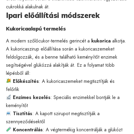
cukrokká alakulnak át.
Ipari előállítási módszerek
Kukoricaalapú termelés
A modern szőlőcukor-termelés gerincét a
kukorica
alkotja.
A kukoricaszirup előállítása során a kukoricaszemeket
feldolgozzák, és a benne található keményítőt enzimek
segítségével glükózzá alakítják át. Ez a folyamat több
lépésből áll:
Előkészítés
: A kukoricaszemeket megtisztítják és
felőrlik
Enzimes kezelés
: Speciális enzimekkel bontják le a
keményítőt
Tisztítás
: A kapott szirupot megtisztítják a
szennyeződésektől
Koncentrálás
: A végtermékig koncentrálják a glükózt