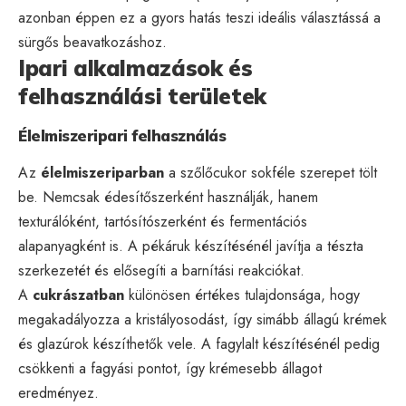
azonban éppen ez a gyors hatás teszi ideális választássá a
sürgős beavatkozáshoz.
Ipari alkalmazások és
felhasználási területek
Élelmiszeripari felhasználás
Az
élelmiszeriparban
a szőlőcukor sokféle szerepet tölt
be. Nemcsak édesítőszerként használják, hanem
texturálóként, tartósítószerként és fermentációs
alapanyagként is. A pékáruk készítésénél javítja a tészta
szerkezetét és elősegíti a barnítási reakciókat.
A
cukrászatban
különösen értékes tulajdonsága, hogy
megakadályozza a kristályosodást, így simább állagú krémek
és glazúrok készíthetők vele. A fagylalt készítésénél pedig
csökkenti a fagyási pontot, így krémesebb állagot
eredményez.