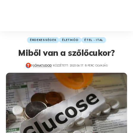
ÉRDEKESSÉGEK
ÉLETMÓD
ÉTEL - ITAL
Miből van a szőlőcukor?
BY
JÓHATUDOD
KÖZZÉTETT: 2025.06.17.
8 PERC OLVASÁS