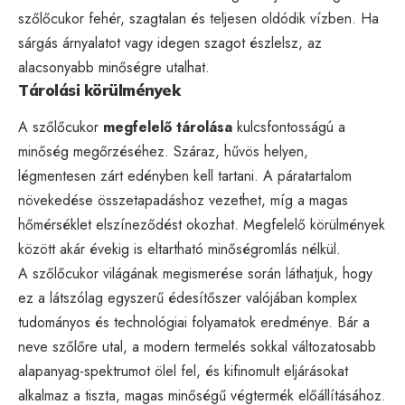
szőlőcukor fehér, szagtalan és teljesen oldódik vízben. Ha
sárgás árnyalatot vagy idegen szagot észlelsz, az
alacsonyabb minőségre utalhat.
Tárolási körülmények
A szőlőcukor
megfelelő tárolása
kulcsfontosságú a
minőség megőrzéséhez. Száraz, hűvös helyen,
légmentesen zárt edényben kell tartani. A páratartalom
növekedése összetapadáshoz vezethet, míg a magas
hőmérséklet elszíneződést okozhat. Megfelelő körülmények
között akár évekig is eltartható minőségromlás nélkül.
A szőlőcukor világának megismerése során láthatjuk, hogy
ez a látszólag egyszerű édesítőszer valójában komplex
tudományos és technológiai folyamatok eredménye. Bár a
neve szőlőre utal, a modern termelés sokkal változatosabb
alapanyag-spektrumot ölel fel, és kifinomult eljárásokat
alkalmaz a tiszta, magas minőségű végtermék előállításához.