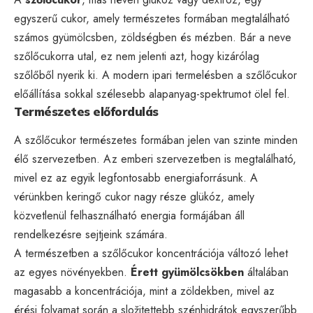
egyszerű cukor, amely természetes formában megtalálható
számos gyümölcsben, zöldségben és mézben. Bár a neve
szőlőcukorra utal, ez nem jelenti azt, hogy kizárólag
szőlőből nyerik ki. A modern ipari termelésben a szőlőcukor
előállítása sokkal szélesebb alapanyag-spektrumot ölel fel.
Természetes előfordulás
A szőlőcukor természetes formában jelen van szinte minden
élő szervezetben. Az emberi szervezetben is megtalálható,
mivel ez az egyik legfontosabb energiaforrásunk. A
vérünkben keringő cukor nagy része glükóz, amely
közvetlenül felhasználható energia formájában áll
rendelkezésre sejtjeink számára.
A természetben a szőlőcukor koncentrációja változó lehet
az egyes növényekben.
Érett gyümölcsökben
általában
magasabb a koncentrációja, mint a zöldekben, mivel az
érési folyamat során a složitettebb szénhidrátok egyszerűbb