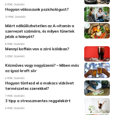
8 PERC OLVASÁS
Hogyan válasszunk pszichológust?
12 PERC OLVASÁS
Miért nélkülözhetetlen az A-vitamin a
szervezet számára, és milyen tünetek
jelzik a hiányát?
8 PERC OLVASÁS
Mennyi koffein van a zéró kólában?
5 PERC OLVASÁS
Kézműves vagy nagyüzemi? – Miben más
az igazi kraft sör
6 PERC OLVASÁS
Hogyan tüntesd el a makacs vízkövet
természetes szerekkel?
7 PERC OLVASÁS
3 tipp a stresszmentes reggelekért
6 PERC OLVASÁS