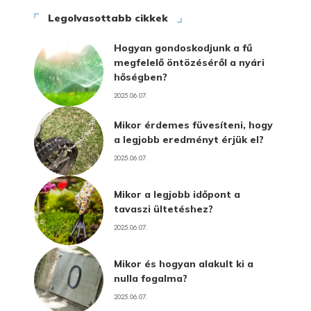
Legolvasottabb cikkek
Hogyan gondoskodjunk a fű
megfelelő öntözéséről a nyári
hőségben?
2025.06.07.
Mikor érdemes füvesíteni, hogy
a legjobb eredményt érjük el?
2025.06.07.
Mikor a legjobb időpont a
tavaszi ültetéshez?
2025.06.07.
Mikor és hogyan alakult ki a
nulla fogalma?
2025.06.07.