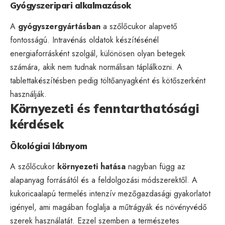
Gyógyszeripari alkalmazások
A
gyógyszergyártásban
a szőlőcukor alapvető
fontosságú. Intravénás oldatok készítésénél
energiaforrásként szolgál, különösen olyan betegek
számára, akik nem tudnak normálisan táplálkozni. A
tablettakészítésben pedig töltőanyagként és kötőszerként
használják.
Környezeti és fenntarthatósági
kérdések
Ökológiai lábnyom
A szőlőcukor
környezeti hatása
nagyban függ az
alapanyag forrásától és a feldolgozási módszerektől. A
kukoricaalapú termelés intenzív mezőgazdasági gyakorlatot
igényel, ami magában foglalja a műtrágyák és növényvédő
szerek használatát. Ezzel szemben a természetes