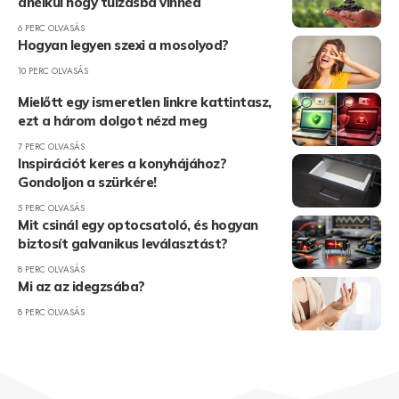
anélkül hogy túlzásba vinnéd
6 PERC OLVASÁS
Hogyan legyen szexi a mosolyod?
10 PERC OLVASÁS
Mielőtt egy ismeretlen linkre kattintasz,
ezt a három dolgot nézd meg
7 PERC OLVASÁS
Inspirációt keres a konyhájához?
Gondoljon a szürkére!
5 PERC OLVASÁS
Mit csinál egy optocsatoló, és hogyan
biztosít galvanikus leválasztást?
8 PERC OLVASÁS
Mi az az idegzsába?
8 PERC OLVASÁS