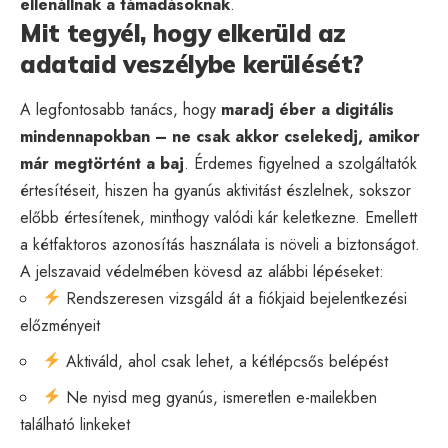
ellenállnak a támadásoknak
.
Mit tegyél, hogy elkerüld az
adataid veszélybe kerülését?
A legfontosabb tanács, hogy
maradj éber a digitális
mindennapokban – ne csak akkor cselekedj, amikor
már megtörtént a baj
. Érdemes figyelned a szolgáltatók
értesítéseit, hiszen ha gyanús aktivitást észlelnek, sokszor
előbb értesítenek, minthogy valódi kár keletkezne. Emellett
a kétfaktoros azonosítás használata is növeli a biztonságot.
A jelszavaid védelmében kövesd az alábbi lépéseket:
Rendszeresen vizsgáld át a fiókjaid bejelentkezési
előzményeit
Aktiváld, ahol csak lehet, a kétlépcsős belépést
Ne nyisd meg gyanús, ismeretlen e-mailekben
található linkeket