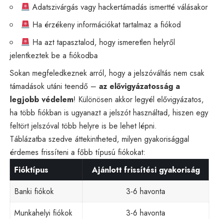
Adatszivárgás vagy hackertámadás ismertté válásakor
Ha érzékeny információkat tartalmaz a fiókod
Ha azt tapasztalod, hogy ismeretlen helyről
jelentkeztek be a fiókodba
Sokan megfeledkeznek arról, hogy a jelszóváltás nem csak
támadások utáni teendő –
az elővigyázatosság a
legjobb védelem
! Különösen akkor legyél elővigyázatos,
ha több fiókban is ugyanazt a jelszót használtad, hiszen egy
feltört jelszóval több helyre is be lehet lépni.
Táblázatba szedve áttekintheted, milyen gyakorisággal
érdemes frissíteni a főbb típusú fiókokat:
Fióktípus
Ajánlott frissítési gyakoriság
Banki fiókok
3-6 havonta
Munkahelyi fiókok
3-6 havonta