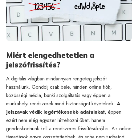
Miért elengedhetetlen a
jelszófrissítés?
A digitális világban mindannyian rengeteg jelszót
használunk. Gondolj csak bele, minden online fiók,
közösségi média, banki szolgáltatás vagy éppen a
munkahelyi rendszerek mind biztonságot követelnek.
A
jelszavak védik legértékesebb adatainkat
, éppen
ezért nem elég egyszer létrehozni őket, hanem
gondoskodnunk kell a rendszeres frissítésükről is. Az online
támadások egyre összetettebbek, és soha nem tudhatod,