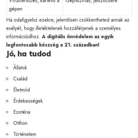
Vírusfertőzés, kártevő a
Géptisztítás, jelszócsere
gépen
Ha odafigyelsz ezekre, jelentősen csökkentheted annak az
esélyét, hogy illetéktelenek hozzáférjenek a személyes
információidhoz.
A digitális önvédelem az egyik
legfontosabb készség a 21. században!
Jó, ha tudod
Állatok
Család
Életmód
Érdekességek
Ezotéria
Otthon
Történelem