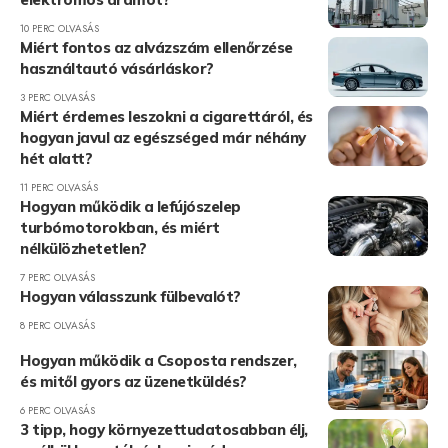
10 PERC OLVASÁS
Miért fontos az alvázszám ellenőrzése
használtautó vásárláskor?
3 PERC OLVASÁS
Miért érdemes leszokni a cigarettáról, és
hogyan javul az egészséged már néhány
hét alatt?
11 PERC OLVASÁS
Hogyan működik a lefújószelep
turbómotorokban, és miért
nélkülözhetetlen?
7 PERC OLVASÁS
Hogyan válasszunk fülbevalót?
8 PERC OLVASÁS
Hogyan működik a Csoposta rendszer,
és mitől gyors az üzenetküldés?
6 PERC OLVASÁS
3 tipp, hogy környezettudatosabban élj,