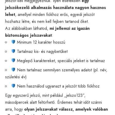
jelszót kell megjegyezniük. Ilyen esetekben
egy
jelszókezelő alkalmazás használata nagyon hasznos
lehet
, amellyel minden fiókhoz erős, egyedi jelszót
hozhatsz létre, és nem kell fejben tartanod őket.
Az alábbiakban láthatod,
mi jellemzi az igazán
biztonságos jelszavakat
:
Minimum 12 karakter hosszú
Tartalmaz kis- és nagybetűket
Meglepő karaktereket, speciális jeleket is tartalmaz
Nem tartalmaz semmilyen személyes adatot (pl. név,
születési év)
Nem használod ugyanazt a jelszót több fiókhoz
Egy egyszerű jelszó, mint például „jelszo123”,
másodpercek alatt feltörhető. Érdemes tehát időt szánni
arra, hogy
olyan jelszavakat válassz, amelyek valóban