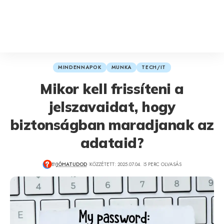
MINDENNAPOK
MUNKA
TECH/IT
Mikor kell frissíteni a
jelszavaidat, hogy
biztonságban maradjanak az
adataid?
BY
JÓHATUDOD
KÖZZÉTETT: 2025.07.04.
5 PERC OLVASÁS