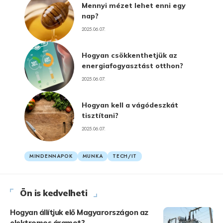
Mennyi mézet lehet enni egy
nap?
2025.06.07.
Hogyan csökkenthetjük az
energiafogyasztást otthon?
2025.06.07.
Hogyan kell a vágódeszkát
tisztítani?
2025.06.07.
MINDENNAPOK
MUNKA
TECH/IT
Ön is kedvelheti
Hogyan állítjuk elő Magyarországon az
elektromos áramot?