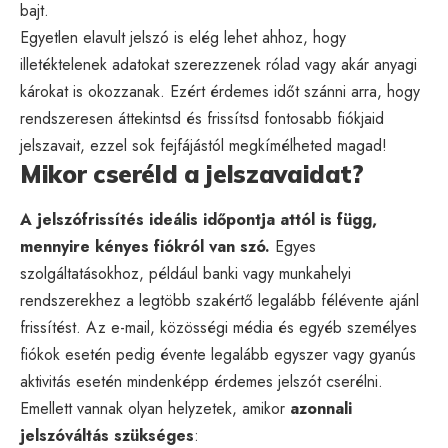
bajt.
Egyetlen elavult jelszó is elég lehet ahhoz, hogy
illetéktelenek adatokat szerezzenek rólad vagy akár anyagi
károkat is okozzanak. Ezért érdemes időt szánni arra, hogy
rendszeresen áttekintsd és frissítsd fontosabb fiókjaid
jelszavait, ezzel sok fejfájástól megkímélheted magad!
Mikor cseréld a jelszavaidat?
A jelszófrissítés ideális időpontja attól is függ,
mennyire kényes fiókról van szó.
Egyes
szolgáltatásokhoz, például banki vagy munkahelyi
rendszerekhez a legtöbb szakértő legalább félévente ajánl
frissítést. Az e-mail, közösségi média és egyéb személyes
fiókok esetén pedig évente legalább egyszer vagy gyanús
aktivitás esetén mindenképp érdemes jelszót cserélni.
Emellett vannak olyan helyzetek, amikor
azonnali
jelszóváltás szükséges
: