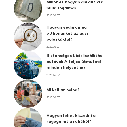
Mikor és hogyan alakult ki a
nulla fogalma?
2025.06.07.
Hogyan védjük meg
otthonunkat az ágyi
poloskáktól?
2025.06.07.
Biztonságos bicikliszállítás
autóval: A teljes útmutató
minden helyzethez
2025.06.07.
Mi kell az oviba?
2025.06.07.
Hogyan lehet kiszedni a
rágógumit a ruhából?