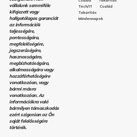
Család
Takarítás
vállalunk semmiféle
Tech/IT
Család
kifejezett vagy
Takarítás
hallgatólagos garanciát
Mindennapok
az információk
teljességére,
pontosságára,
megfelelőségére,
jogszerűségére,
hasznosságára,
megbízhatóságára,
alkalmasságára vagy
hozzáférhetőségére
vonatkozóan, vagy
bármi másra
vonatkozóan. Az
információkra való
bármilyen támaszkodás
ezért szigorúan az Ön
saját felelősségére
történik.