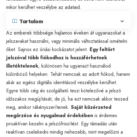
mikor kerülhet veszélybe az adataid.
Tartalom
Az emberek többsége hajlamos éveken át ugyanazokat a
jelszavakat használni, vagy minimális változtatással ismételni
őket. Sajnos ez óriási kockázatot jelent.
Egy feltört
jelszóval több fiókodhoz is hozzáférhetnek
illetéktelenek
, különösen ha ugyanazt használod
különböző helyeken. Tehát nemcsak az adott fiókod, hanem
akár az egész digitális identitásod veszélybe kerülhet.
Egyre több cég és szolgáltató teszi kötelezővé a jelszó
időszakos megújítását, de jó, ha ezt nemcsak akkor teszed
meg, amikor rákényszerítenek.
Saját közérzeted
megőrzése és nyugalmad érdekében
is érdemes
proaktívan kezelni a jelszófrissítést. Egy támadás után
reaktívan cselekedni mindig nehezebb, mint megelőzni a