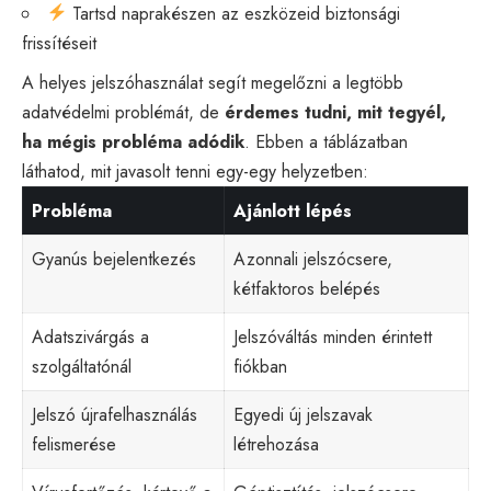
Tartsd naprakészen az eszközeid biztonsági
frissítéseit
A helyes jelszóhasználat segít megelőzni a legtöbb
adatvédelmi problémát, de
érdemes tudni, mit tegyél,
ha mégis probléma adódik
. Ebben a táblázatban
láthatod, mit javasolt tenni egy-egy helyzetben:
Probléma
Ajánlott lépés
Gyanús bejelentkezés
Azonnali jelszócsere,
kétfaktoros belépés
Adatszivárgás a
Jelszóváltás minden érintett
szolgáltatónál
fiókban
Jelszó újrafelhasználás
Egyedi új jelszavak
felismerése
létrehozása