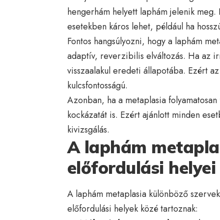
hengerhám helyett laphám jelenik meg. E
esetekben káros lehet, például ha hosszú
Fontos hangsúlyozni, hogy a laphám m
adaptív, reverzibilis elváltozás. Ha az 
visszaalakul eredeti állapotába. Ezért az
kulcsfontosságú.
Azonban, ha a metaplasia folyamatosan fe
kockázatát is. Ezért ajánlott minden ese
kivizsgálás.
A laphám metaplas
előfordulási helyei
A laphám metaplasia különböző szervekb
előfordulási helyek közé tartoznak: