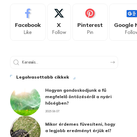
Facebook
X
Pinterest
Google 
Like
Follow
Pin
Follo
Legolvasottabb cikkek
Hogyan gondoskodjunk a fű
megfelelő öntözéséről a nyári
hőségben?
2025.06.07.
Mikor érdemes füvesíteni, hogy
a legjobb eredményt érjük el?