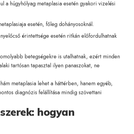
ául a húgyhólyag metaplasia esetén gyakori vizelési
metaplasiaja esetén, főleg dohányosoknál.
nyelőcső érintettsége esetén ritkán előfordulhatnak
 komolyabb betegségekre is utalhatnak, ezért minden
alaki tartósan tapasztal ilyen panaszokat, ne
phám metaplasia lehet a háttérben, hanem egyéb,
pontos diagnózis felállítása mindig szövettani
szerek: hogyan