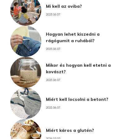
Mi kell az oviba?
2025.06.07.
Hogyan lehet kiszedni a
rágógumit a ruhából?
2025.06.07.
Mikor és hogyan kell etetni a
kovászt?
2025.06.07.
Miért kell locsolni a betont?
2025.06.07.
Miért káros a glutén?
2026.03.02.