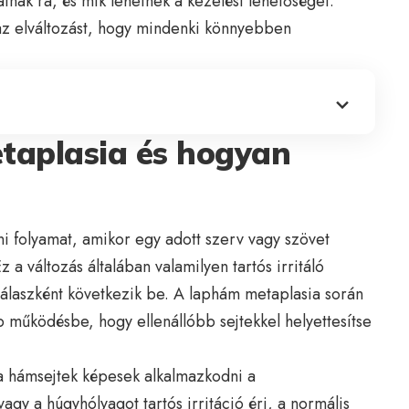
tnak rá, és mik lehetnek a kezelési lehetőségei.
az elváltozást, hogy mindenki könnyebben
taplasia és hogyan
i folyamat, amikor egy adott szerv vagy szövet
 a változás általában valamilyen tartós irritáló
 válaszként következik be. A laphám metaplasia során
működésbe, hogy ellenállóbb sejtekkel helyettesítse
 a hámsejtek képesek alkalmazkodni a
agy a húgyhólyagot tartós irritáció éri, a normális