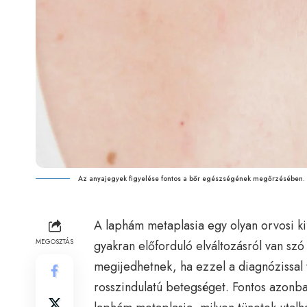
Az anyajegyek figyelése fontos a bőr egészségének megőrzésében.
A laphám metaplasia egy olyan orvosi ki
MEGOSZTÁS
gyakran előforduló elváltozásról van szó 
megijedhetnek, ha ezzel a diagnózissal
rosszindulatú betegséget. Fontos azonban