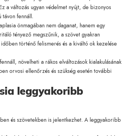
z a változás ugyan védelmet nyújt, de bizonyos
 távon fennáll.
etaplasia önmagában nem daganat, hanem egy
irritáló tényező megszűnik, a szövet gyakran
 időben történő felismerés és a kiváltó ok kezelése
nnáll, növelheti a rákos elváltozások kialakulásának
tben orvosi ellenőrzés és szükség esetén további
ia leggyakoribb
en és szövetekben is jelentkezhet. A leggyakoribb