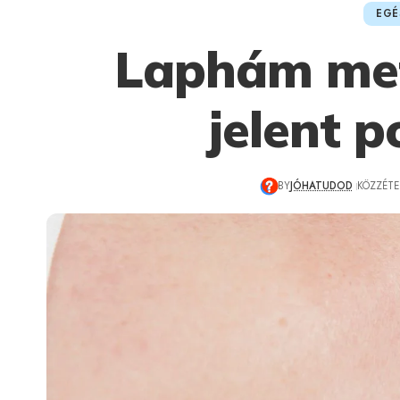
EGÉ
Laphám met
jelent 
BY
JÓHATUDOD
KÖZZÉTET