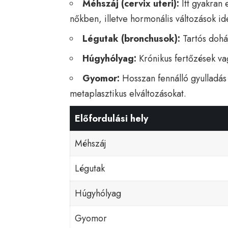
Méhszáj (cervix uteri):
Itt gyakran 
nőkben, illetve hormonális változások id
Légutak (bronchusok):
Tartós dohán
Húgyhólyag:
Krónikus fertőzések va
Gyomor:
Hosszan fennálló gyulladás
metaplasztikus elváltozásokat.
Előfordulási hely
Méhszáj
Légutak
Húgyhólyag
Gyomor