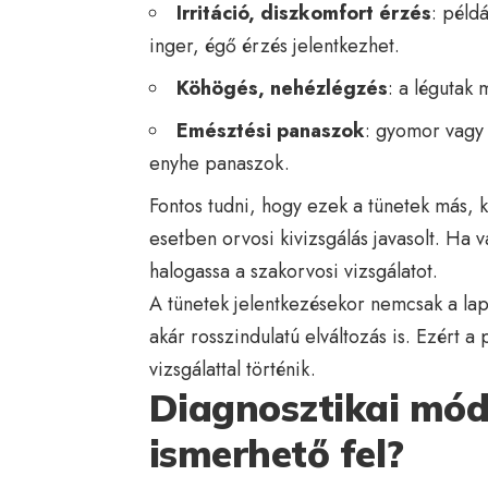
Irritáció, diszkomfort érzés
: péld
inger, égő érzés jelentkezhet.
Köhögés, nehézlégzés
: a légutak 
Emésztési panaszok
: gyomor vagy 
enyhe panaszok.
Fontos tudni, hogy ezek a tünetek más,
esetben orvosi kivizsgálás javasolt. Ha v
halogassa a szakorvosi vizsgálatot.
A tünetek jelentkezésekor nemcsak a la
akár rosszindulatú elváltozás is. Ezért a 
vizsgálattal történik.
Diagnosztikai mód
ismerhető fel?