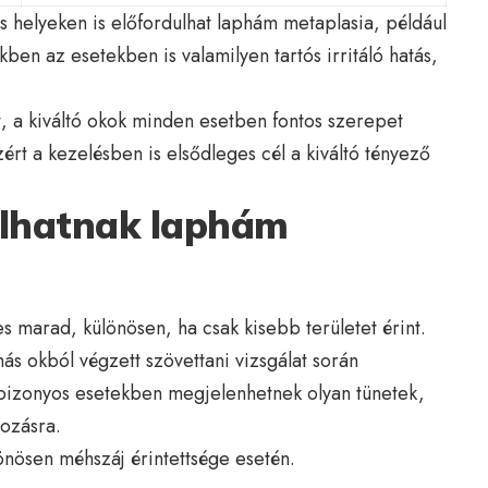
s helyeken is előfordulhat laphám metaplasia, például
en az esetekben is valamilyen tartós irritáló hatás,
t, a kiváltó okok minden esetben fontos szerepet
zért a kezelésben is elsődleges cél a kiváltó tényező
alhatnak laphám
 marad, különösen, ha csak kisebb területet érint.
ás okból végzett szövettani vizsgálat során
bizonyos esetekben megjelenhetnek olyan tünetek,
tozásra.
lönösen méhszáj érintettsége esetén.