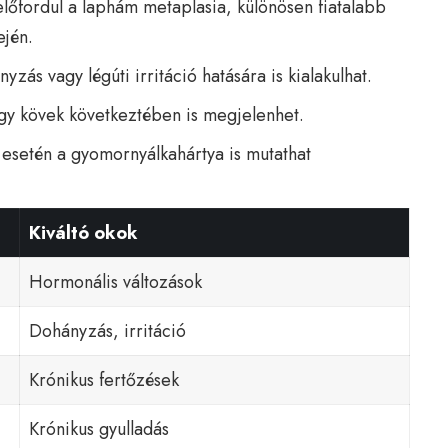
előfordul a laphám metaplasia, különösen fiatalabb
ején.
yzás vagy légúti irritáció hatására is kialakulhat.
gy kövek következtében is megjelenhet.
 esetén a gyomornyálkahártya is mutathat
Kiváltó okok
Hormonális változások
Dohányzás, irritáció
Krónikus fertőzések
Krónikus gyulladás