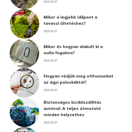
2025.06.07.
Mikor a legjobb időpont a
tavaszi ültetéshez?
2025.06.07.
Mikor és hogyan alakult ki a
nulla fogalma?
2025.06.07.
Hogyan védjük meg otthonunkat
az ágyi poloskáktól?
2025.06.07.
Biztonságos bicikliszállítás
autóval: A teljes útmutató
minden helyzethez
2025.06.07.