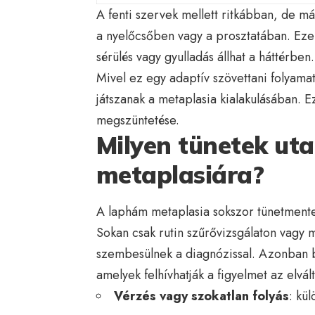
A fenti szervek mellett ritkábban, de má
a nyelőcsőben vagy a prosztatában. Ezekb
sérülés vagy gyulladás állhat a háttérben.
Mivel ez egy adaptív szövettani folyama
játszanak a metaplasia kialakulásában. E
megszüntetése.
Milyen tünetek ut
metaplasiára?
A laphám metaplasia sokszor tünetmentes
Sokan csak rutin szűrővizsgálaton vagy m
szembesülnek a diagnózissal. Azonban 
amelyek felhívhatják a figyelmet az elvál
Vérzés vagy szokatlan folyás
: kü