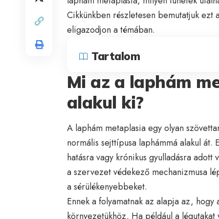
laphám metaplasia, milyen tünetek utalha
Cikkünkben részletesen bemutatjuk ezt 
eligazodjon a témában.
Tartalom
Mi az a laphám me
alakul ki?
A laphám metaplasia egy olyan szövettan
normális sejttípusa laphámmá alakul át. Ez
hatásra vagy krónikus gyulladásra adott
a szervezet védekező mechanizmusa lép 
a sérülékenyebbeket.
Ennek a folyamatnak az alapja az, hogy
környezetükhöz. Ha például a légutakat v