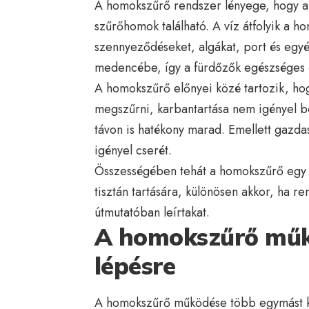
A homokszűrő rendszer lényege, hogy a 
szűrőhomok található. A víz átfolyik a h
szennyeződéseket, algákat, port és egyéb
medencébe, így a fürdőzők egészséges és
A homokszűrő előnyei közé tartozik, hog
megszűrni, karbantartása nem igényel b
távon is hatékony marad. Emellett gazda
igényel cserét.
Összességében tehát a homokszűrő egy
tisztán tartására, különösen akkor, ha re
útmutatóban leírtakat.
A homokszűrő műkö
lépésre
A homokszűrő működése több egymást köv