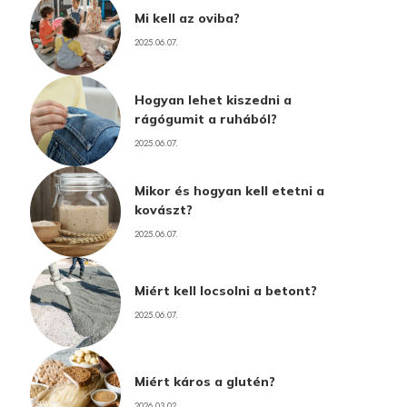
Mi kell az oviba?
2025.06.07.
Hogyan lehet kiszedni a
rágógumit a ruhából?
2025.06.07.
Mikor és hogyan kell etetni a
kovászt?
2025.06.07.
Miért kell locsolni a betont?
2025.06.07.
Miért káros a glutén?
2026.03.02.