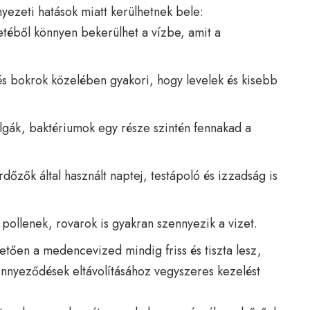
yezeti hatások miatt kerülhetnek bele:
éből könnyen bekerülhet a vízbe, amit a
és bokrok közelében gyakori, hogy levelek és kisebb
gák, baktériumok egy része szintén fennakad a
dőzők által használt naptej, testápoló és izzadság is
pollenek, rovarok is gyakran szennyezik a vizet.
ően a medencevized mindig friss és tiszta lesz,
nyeződések eltávolításához vegyszeres kezelést