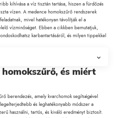
b kihívása a víz tisztán tartása, hiszen a fürdőzés
tiszta vízen. A medence homokszűrő rendszerek
eladatnak, mivel hatékonyan távolítják el a
elelő vízminőséget. Ebben a cikkben bemutatjuk,
ndoskodhatsz karbantartásáról, és milyen tippekkel
e homokszűrő, és miért
űrő berendezés, amely kvarchomok segítségével
 legelterjedtebb és leghatékonyabb módszer a
erű használni, tartós, és kiváló eredményt biztosít.