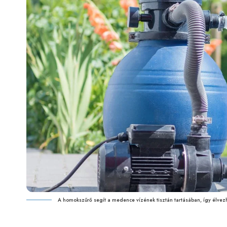
A homokszűrő segít a medence vízének tisztán tartásában, így élvezhe