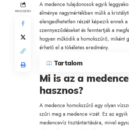
A medence tulajdonosok egyik leggyakorib
MEGOSZTÁS
élménye nagymértékben múlik a kristály
elengedhetetlen részét képezik ennek a f
szennyeződéseket és fenntartják a megf
hogyan működik a homokszűrő, miként go
érhető el a tökéletes eredmény.
Tartalom
Mi is az a medenc
hasznos?
A medence homokszűrő egy olyan vízsz
szűri meg a medence vizét. Ez az egyik
medencevíz tisztántartására, mivel egysz