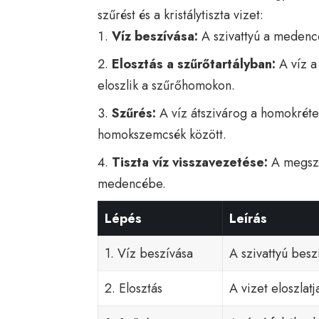
szűrést és a kristálytiszta vizet:
Víz beszívása:
A szivattyú a medence
Elosztás a szűrőtartályban:
A víz a 
eloszlik a szűrőhomokon.
Szűrés:
A víz átszivárog a homokrét
homokszemcsék között.
Tiszta víz visszavezetése:
A megszűr
medencébe.
Lépés
Leírás
1. Víz beszívása
A szivattyú besz
2. Elosztás
A vizet eloszlatj