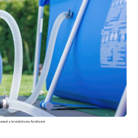
ted a kristálytiszta fürdőzést.