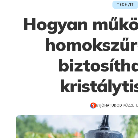
TECH/IT
Hogyan műkö
homokszűrő
biztosíth
kristályti
BY
JÓHATUDOD
KÖZZÉTET