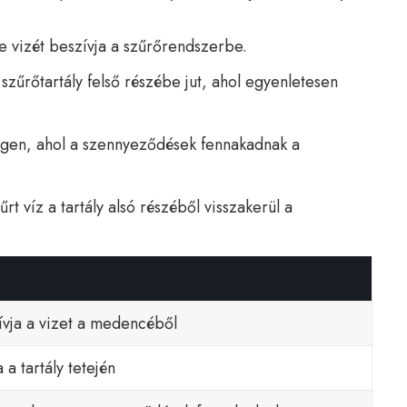
 vizét beszívja a szűrőrendszerbe.
szűrőtartály felső részébe jut, ahol egyenletesen
egen, ahol a szennyeződések fennakadnak a
t víz a tartály alsó részéből visszakerül a
ívja a vizet a medencéből
a a tartály tetején