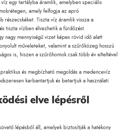
víz egy tartályba áramlik, amelyben speciális
omokrétegen, amely felfogja az apró
 részecskéket. Tiszta víz áramlik vissza a
 tiszta vízben élvezhetik a fürdőzést.
y nagy mennyiségű vizet képes rövid idő alatt
onyolult műveleteket, valamint a szűrőközeg hosszú
ságos is, hiszen a szűrőhomok csak több év elteltével
 praktikus és megbízható megoldás a medencevíz
ndszeresen karbantartjuk és betartjuk a használati
dési elve lépésről
ető lépésből áll, amelyek biztosítják a hatékony