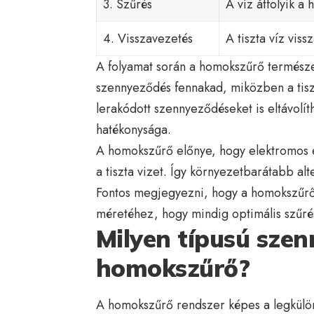
3. Szűrés
A víz átfolyik 
4. Visszavezetés
A tiszta víz vis
A folyamat során a homokszűrő termész
szennyeződés fennakad, miközben a tiszta
lerakódott szennyeződéseket is eltávolít
hatékonysága.
A homokszűrő előnye, hogy elektromos en
a tiszta vizet. Így környezetbarátabb al
Fontos megjegyezni, hogy a homokszűrő
méretéhez, hogy mindig optimális szűrés
Milyen típusú szen
homokszűrő?
A homokszűrő rendszer képes a legkülön