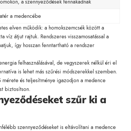
a homokon, a szennyeződések fennakadnak
szatér a medencébe
etes elven működik: a homokszemcsék között a
 víz átjut rajtuk. Rendszeres visszamosatással a
hatjuk, így hosszan fenntartható a rendszer
ergia felhasználásával, de vegyszerek nélkül éri el
ternatíva is lehet más szűrési módszerekkel szemben.
 mérete és teljesítménye igazodjon a medence
t biztosítson.
nyeződéseket szűr ki a
félébb szennyeződéseket is eltávolítani a medence