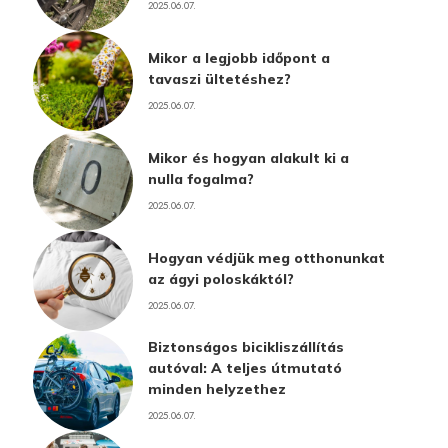
2025.06.07.
Mikor a legjobb időpont a
tavaszi ültetéshez?
2025.06.07.
Mikor és hogyan alakult ki a
nulla fogalma?
2025.06.07.
Hogyan védjük meg otthonunkat
az ágyi poloskáktól?
2025.06.07.
Biztonságos bicikliszállítás
autóval: A teljes útmutató
minden helyzethez
2025.06.07.