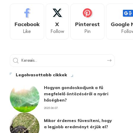
Facebook
X
Pinterest
Google 
Like
Follow
Pin
Follo
Legolvasottabb cikkek
Hogyan gondoskodjunk a fű
megfelelő öntözéséről a nyári
hőségben?
2025.06.07.
Mikor érdemes füvesíteni, hogy
a legjobb eredményt érjük el?