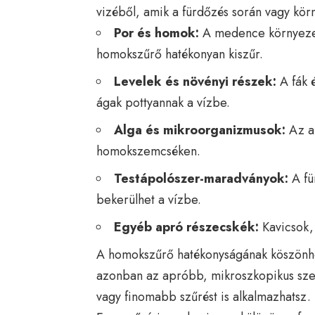
vizéből, amik a fürdőzés során vagy körn
Por és homok:
A medence környezet
homokszűrő hatékonyan kiszűr.
Levelek és növényi részek:
A fák 
ágak pottyannak a vízbe.
Alga és mikroorganizmusok:
Az al
homokszemcséken.
Testápolószer-maradványok:
A für
bekerülhet a vízbe.
Egyéb apró részecskék:
Kavicsok, 
A homokszűrő hatékonyságának köszönhet
azonban az apróbb, mikroszkopikus szen
vagy finomabb szűrést is alkalmazhatsz.